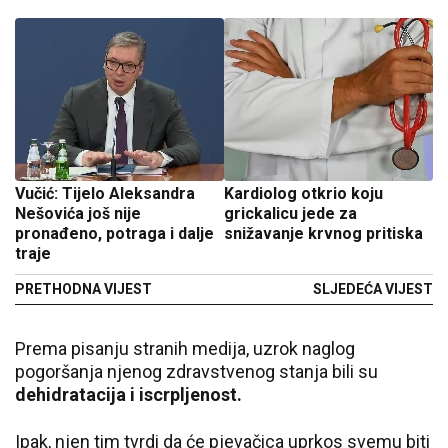
Vučić: Tijelo Aleksandra
Kardiolog otkrio koju
Nešovića još nije
grickalicu jede za
pronađeno, potraga i dalje
snižavanje krvnog pritiska
traje
PRETHODNA VIJEST
SLJEDEĆA VIJEST
Prema pisanju stranih medija, uzrok naglog
pogoršanja njenog zdravstvenog stanja bili su
dehidratacija i iscrpljenost.
Ipak, njen tim tvrdi da će pjevačica uprkos svemu biti