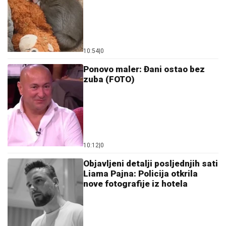
10:54
|
0
Ponovo maler: Đani ostao bez
zuba (FOTO)
10:12
|
0
Objavljeni detalji posljednjih sati
Liama Pajna: Policija otkrila
nove fotografije iz hotela