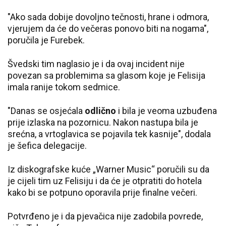
"Ako sada dobije dovoljno tečnosti, hrane i odmora,
vjerujem da će do večeras ponovo biti na nogama",
poručila je Furebek.
Švedski tim naglasio je i da ovaj incident nije
povezan sa problemima sa glasom koje je Felisija
imala ranije tokom sedmice.
"Danas se osjećala
odlično
i bila je veoma uzbuđena
prije izlaska na pozornicu. Nakon nastupa bila je
srećna, a vrtoglavica se pojavila tek kasnije", dodala
je šefica delegacije.
Iz diskografske kuće „Warner Music“ poručili su da
je cijeli tim uz Felisiju i da će je otpratiti do hotela
kako bi se potpuno oporavila prije finalne večeri.
Potvrđeno je i da pjevačica nije zadobila povrede,