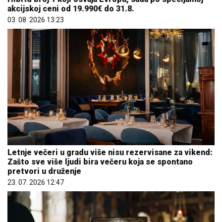
akcijskoj ceni od 19.990€ do 31.8.
03. 08. 2026 13:23
Letnje večeri u gradu više nisu rezervisane za vikend:
Zašto sve više ljudi bira večeru koja se spontano
pretvori u druženje
23. 07. 2026 12:47