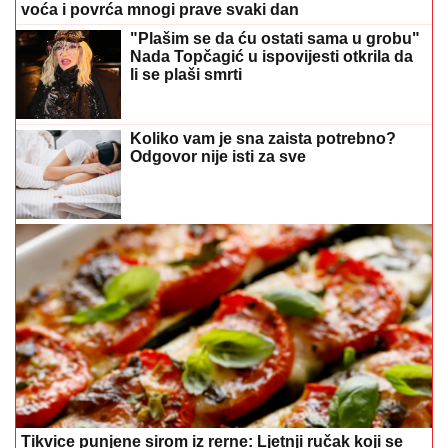
voća i povrća mnogi prave svaki dan
"Plašim se da ću ostati sama u grobu"
Nada Topčagić u ispovijesti otkrila da
li se plaši smrti
Koliko vam je sna zaista potrebno?
Odgovor nije isti za sve
Tikvice punjene sirom iz rerne: Ljetnji ručak koji se