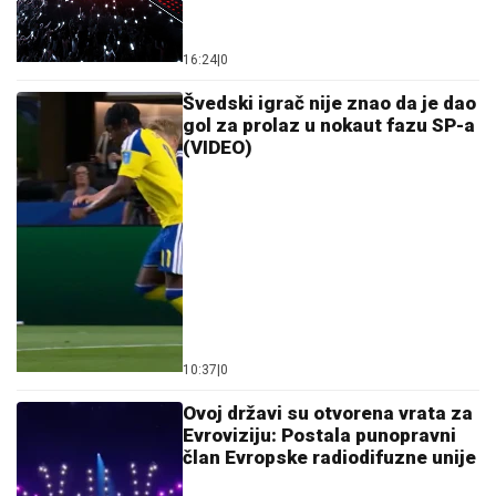
16:24
|
0
Švedski igrač nije znao da je dao
gol za prolaz u nokaut fazu SP-a
(VIDEO)
10:37
|
0
Ovoj državi su otvorena vrata za
Evroviziju: Postala punopravni
član Evropske radiodifuzne unije