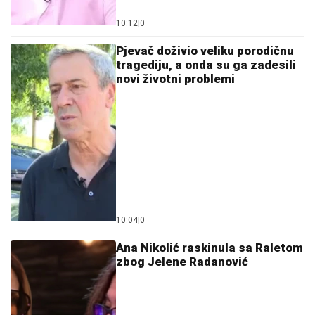
10:12
|
0
Pjevač doživio veliku porodičnu
tragediju, a onda su ga zadesili
novi životni problemi
10:04
|
0
Ana Nikolić raskinula sa Raletom
zbog Jelene Radanović