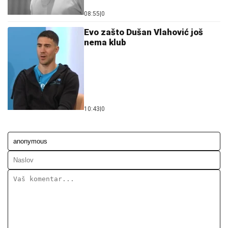
08:55
|
0
Evo zašto Dušan Vlahović još
nema klub
10:43
|
0