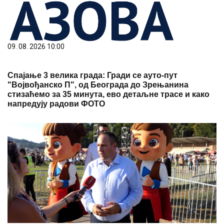
09. 08. 2026 10:00
Спајање 3 велика града: Гради се ауто-пут
"Војвођанско П", од Београда до Зрењанина
стизаћемо за 35 минута, ево детаљне трасе и како
напредују радови ФОТО