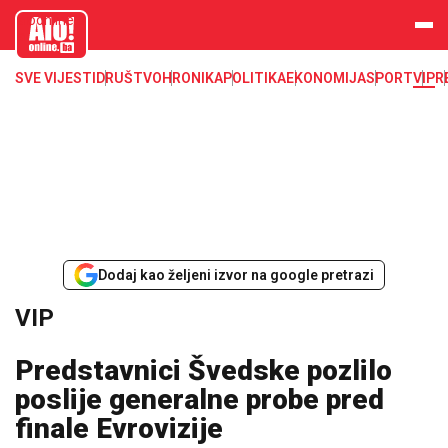
aloonline.b
a
SVE VIJESTI
DRUŠTVO
HRONIKA
POLITIKA
EKONOMIJA
SPORT
VIP
R
Dodaj kao željeni izvor na google pretrazi
VIP
Predstavnici Švedske pozlilo
poslije generalne probe pred
finale Evrovizije