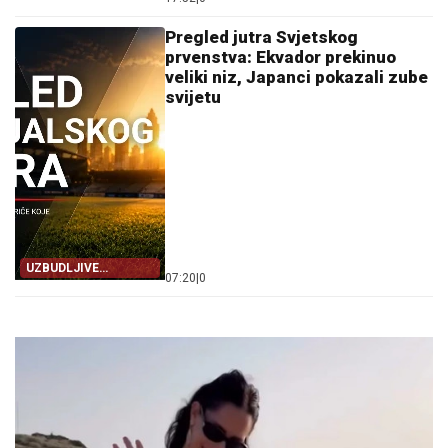
Pregled jutra Svjetskog
prvenstva: Ekvador prekinuo
veliki niz, Japanci pokazali zube
svijetu
UZBUDLJIVE
07:20
|
0
UTAKMICE