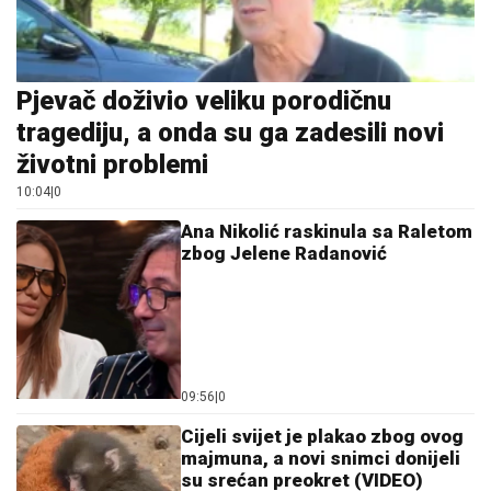
Pjevač doživio veliku porodičnu
tragediju, a onda su ga zadesili novi
životni problemi
10:04
|
0
Ana Nikolić raskinula sa Raletom
zbog Jelene Radanović
09:56
|
0
Cijeli svijet je plakao zbog ovog
majmuna, a novi snimci donijeli
su srećan preokret (VIDEO)