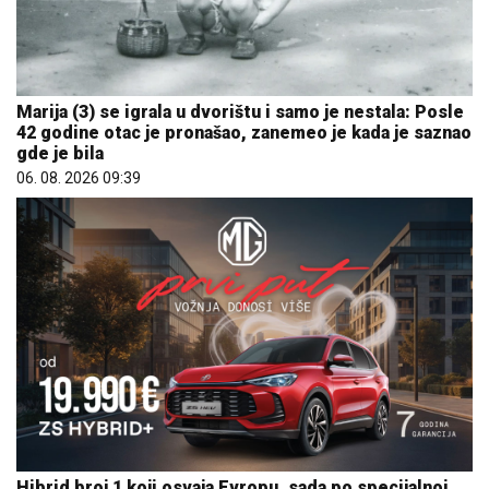
Marija (3) se igrala u dvorištu i samo je nestala: Posle
42 godine otac je pronašao, zanemeo je kada je saznao
gde je bila
06. 08. 2026 09:39
Hibrid broj 1 koji osvaja Evropu, sada po specijalnoj