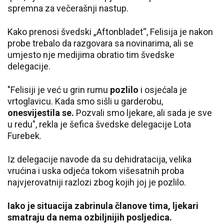
spremna za večerašnji nastup.
Kako prenosi švedski „Aftonbladet“, Felisija je nakon
probe trebalo da razgovara sa novinarima, ali se
umjesto nje medijima obratio tim švedske
delegacije.
"Felisiji je već u grin rumu
pozlilo
i osjećala je
vrtoglavicu. Kada smo sišli u garderobu,
onesvijestila se.
Pozvali smo ljekare, ali sada je sve
u redu", rekla je šefica švedske delegacije Lota
Furebek.
Iz delegacije navode da su dehidratacija, velika
vrućina i uska odjeća tokom višesatnih proba
najvjerovatniji razlozi zbog kojih joj je pozlilo.
Iako je situacija zabrinula članove tima, ljekari
smatraju da nema ozbiljnijih posljedica.