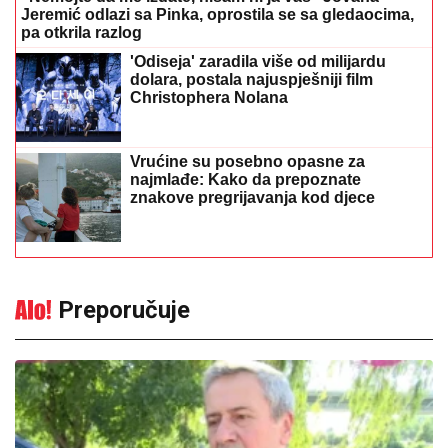
Jeremić odlazi sa Pinka, oprostila se sa gledaocima,
pa otkrila razlog
'Odiseja' zaradila više od milijardu
dolara, postala najuspješniji film
Christophera Nolana
Vrućine su posebno opasne za
najmlađe: Kako da prepoznate
znakove pregrijavanja kod djece
Preporučuje