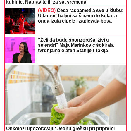
kuhinje: Napravite ih za sat vremena
(VIDEO)
Ceca raspametila sve u klubu:
U korset haljini sa šlicem do kuka, a
onda izula cipele i zapjevala bosa
"Želi da bude sponzoruša, živi u
selendri" Maja Marinković šokirala
tvrdnjama o aferi Stanije i Takija
Onkolozi upozoravaju: Jednu grešku pri pripremi