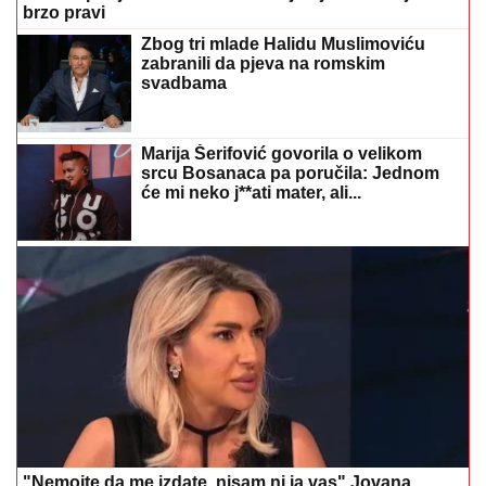
brzo pravi
Zbog tri mlade Halidu Muslimoviću
zabranili da pjeva na romskim
svadbama
Marija Šerifović govorila o velikom
srcu Bosanaca pa poručila: Jednom
će mi neko j**ati mater, ali...
"Nemojte da me izdate, nisam ni ja vas" Jovana