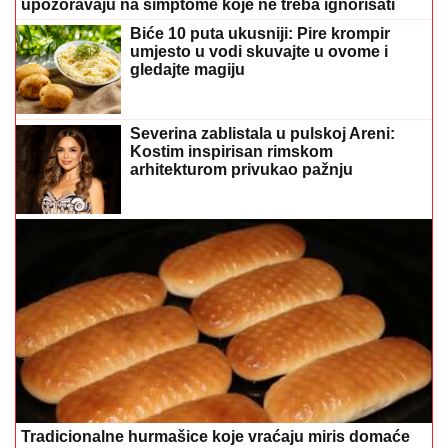
upozoravaju na simptome koje ne treba ignorisati
Biće 10 puta ukusniji: Pire krompir
umjesto u vodi skuvajte u ovome i
gledajte magiju
Severina zablistala u pulskoj Areni:
Kostim inspirisan rimskom
arhitekturom privukao pažnju
Tradicionalne hurmašice koje vraćaju miris domaće