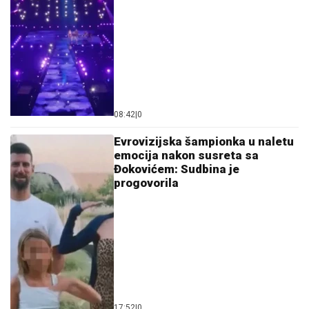
08:42
|
0
Evrovizijska šampionka u naletu
emocija nakon susreta sa
Đokovićem: Sudbina je
progovorila
17:52
|
0