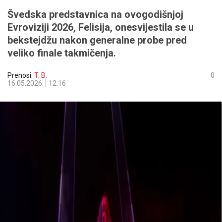
Švedska predstavnica na ovogodišnjoj
Evroviziji 2026, Felisija, onesvijestila se u
bekstejdžu nakon generalne probe pred
veliko finale takmičenja.
Prenosi:
T. B.
0
16.05.2026.
12:16