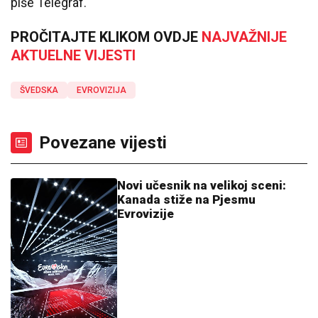
piše Telegraf.
PROČITAJTE KLIKOM OVDJE
NAJVAŽNIJE
AKTUELNE VIJESTI
ŠVEDSKA
EVROVIZIJA
Povezane vijesti
Novi učesnik na velikoj sceni:
Kanada stiže na Pjesmu
Evrovizije