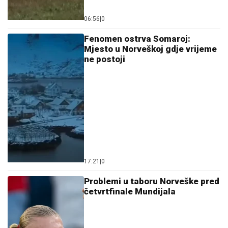
06:56
|
0
Fenomen ostrva Somaroj:
Mjesto u Norveškoj gdje vrijeme
ne postoji
17:21
|
0
Problemi u taboru Norveške pred
četvrtfinale Mundijala