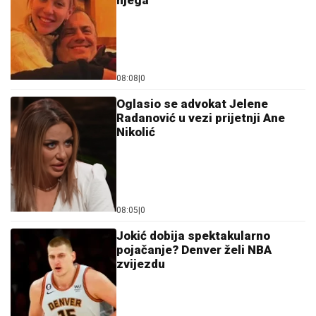
08:08
|
0
Oglasio se advokat Jelene
Radanović u vezi prijetnji Ane
Nikolić
08:05
|
0
Jokić dobija spektakularno
pojačanje? Denver želi NBA
zvijezdu