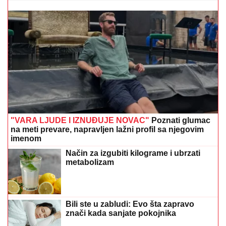
"VARA LJUDE I IZNUĐUJE NOVAC"
Poznati glumac
na meti prevare, napravljen lažni profil sa njegovim
imenom
Način za izgubiti kilograme i ubrzati
metabolizam
Bili ste u zabludi: Evo šta zapravo
znači kada sanjate pokojnika