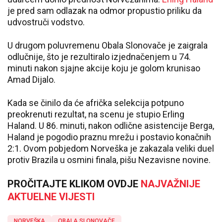
je pred sam odlazak na odmor propustio priliku da
udvostruči vodstvo.
U drugom poluvremenu Obala Slonovače je zaigrala
odlučnije, što je rezultiralo izjednačenjem u 74.
minuti nakon sjajne akcije koju je golom krunisao
Amad Dijalo.
Kada se činilo da će afrička selekcija potpuno
preokrenuti rezultat, na scenu je stupio Erling
Haland. U 86. minuti, nakon odlične asistencije Berga,
Haland je pogodio praznu mrežu i postavio konačnih
2:1. Ovom pobjedom Norveška je zakazala veliki duel
protiv Brazila u osmini finala, pišu Nezavisne novine.
PROČITAJTE KLIKOM OVDJE
NAJVAŽNIJE
AKTUELNE VIJESTI
NORVEŠKA
OBALA SLONOVAČE