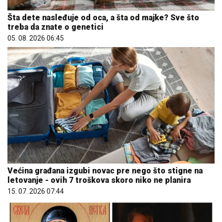
Šta dete nasleđuje od oca, a šta od majke? Sve što
treba da znate o genetici
05. 08. 2026 06:45
Većina građana izgubi novac pre nego što stigne na
letovanje - ovih 7 troškova skoro niko ne planira
15. 07. 2026 07:44