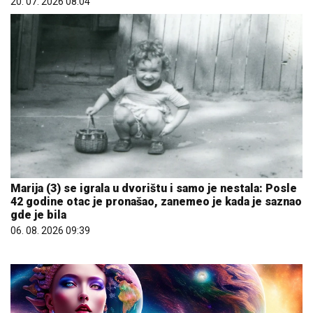
20. 07. 2026 08:04
Marija (3) se igrala u dvorištu i samo je nestala: Posle
42 godine otac je pronašao, zanemeo je kada je saznao
gde je bila
06. 08. 2026 09:39