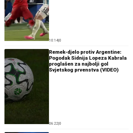
10:14
|
0
Remek-djelo protiv Argentine:
Pogodak Sidnija Lopeza Kabrala
proglašen za najbolji gol
Svjetskog prvenstva (VIDEO)
06:22
|
0