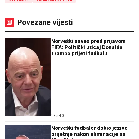
Povezane vijesti
Norveški savez pred prijavom
FIFA: Politički uticaj Donalda
Trampa prijeti fudbalu
13:54
|
0
Norveški fudbaler dobio jezive
prijetnje nakon eliminacije sa