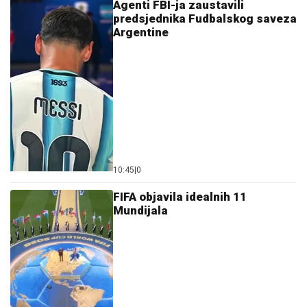
Agenti FBI-ja zaustavili
predsjednika Fudbalskog saveza
Argentine
10:45
|
0
FIFA objavila idealnih 11
Mundijala