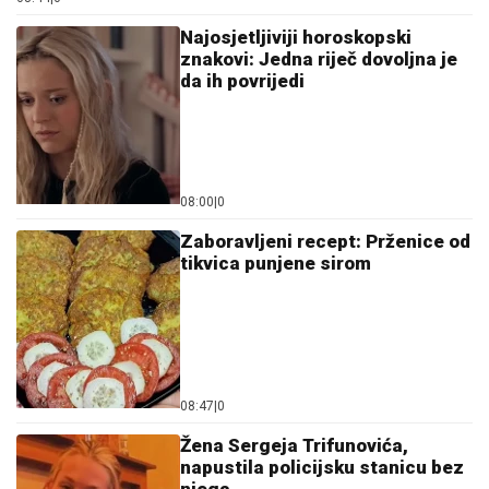
Najosjetljiviji horoskopski
znakovi: Jedna riječ dovoljna je
da ih povrijedi
08:00
|
0
Zaboravljeni recept: Prženice od
tikvica punjene sirom
08:47
|
0
Žena Sergeja Trifunovića,
napustila policijsku stanicu bez
njega