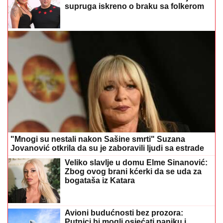
supruga iskreno o braku sa folkerom
"Mnogi su nestali nakon Sašine smrti" Suzana
Jovanović otkrila da su je zaboravili ljudi sa estrade
Veliko slavlje u domu Elme Sinanović:
Zbog ovog brani kćerki da se uda za
bogataša iz Katara
Avioni budućnosti bez prozora:
Putnici bi mogli osjećati paniku i