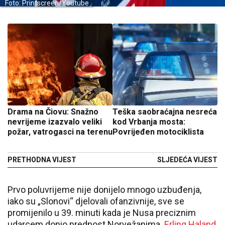
Foto: Printscreen/Youtube
Drama na Čiovu: Snažno
Teška saobraćajna nesreća
nevrijeme izazvalo veliki
kod Vrbanja mosta:
požar, vatrogasci na terenu
Povrijeđen motociklista
PRETHODNA VIJEST
SLJEDEĆA VIJEST
Prvo poluvrijeme nije donijelo mnogo uzbuđenja,
iako su „Slonovi“ djelovali ofanzivnije, sve se
promijenilo u 39. minuti kada je Nusa preciznim
udarcem donio prednost Norvežanima.
Erling Haland