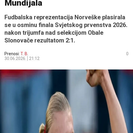
Mundijala
Fudbalska reprezentacija Norveške plasirala
se u osminu finala Svjetskog prvenstva 2026.
nakon trijumfa nad selekcijom Obale
Slonovače rezultatom 2:1.
Prenosi:
T. B.
0
30.06.2026.
21:12