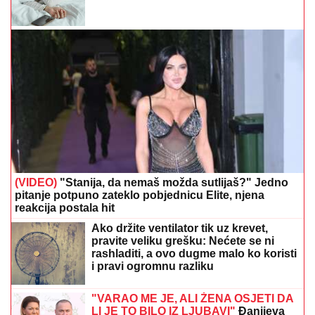
(VIDEO)
"Stanija, da nemaš možda sutlijaš?" Jedno
pitanje potpuno zateklo pobjednicu Elite, njena
reakcija postala hit
Ako držite ventilator tik uz krevet,
pravite veliku grešku: Nećete se ni
rashladiti, a ovo dugme malo ko koristi
i pravi ogromnu razliku
"VARAO ME JE, ALI ŽENA OSJETI DA
LI JE TO BILO IZ LJUBAVI"
Đanijeva