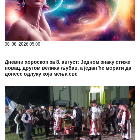
08. 08. 2026 05:00
Дневни хороскоп за 8. август: Једном знаку стиже
новац, другом велика љубав, а један ће морати да
донесе одлуку која мења све