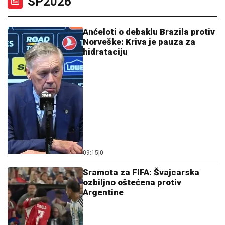
SP2026
Anćeloti o debaklu Brazila protiv
Norveške: Kriva je pauza za
hidrataciju
09:15
|
0
Sramota za FIFA: Švajcarska
ozbiljno oštećena protiv
Argentine