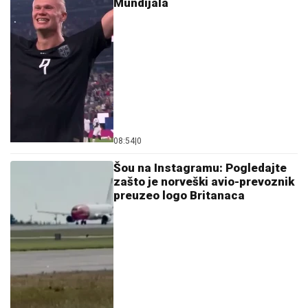
Mundijala
08:54
|
0
Šou na Instagramu: Pogledajte
zašto je norveški avio-prevoznik
preuzeo logo Britanaca