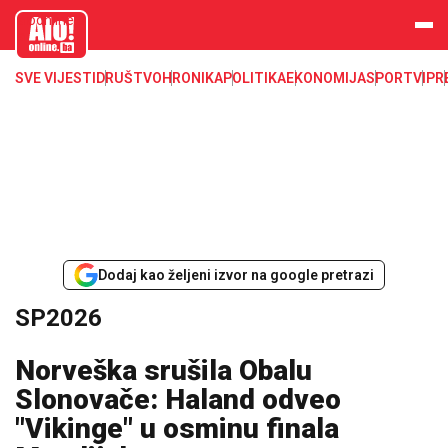
aloonline.b
a
SVE VIJESTI
DRUŠTVO
HRONIKA
POLITIKA
EKONOMIJA
SPORT
VIP
R
Dodaj kao željeni izvor na google pretrazi
SP2026
Norveška srušila Obalu
Slonovače: Haland odveo
"Vikinge" u osminu finala