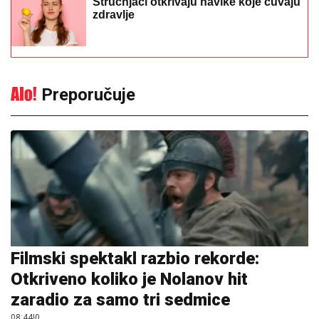
Stručnjaci otkrivaju navike koje čuvaju
zdravlje
Preporučuje
Filmski spektakl razbio rekorde:
Otkriveno koliko je Nolanov hit
zaradio za samo tri sedmice
08:44
|
0