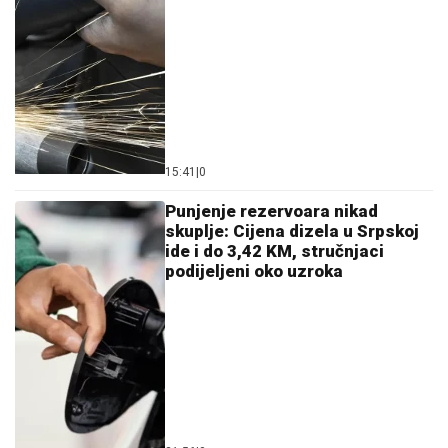
15:41
|
0
Punjenje rezervoara nikad
skuplje: Cijena dizela u Srpskoj
ide i do 3,42 KM, stručnjaci
podijeljeni oko uzroka