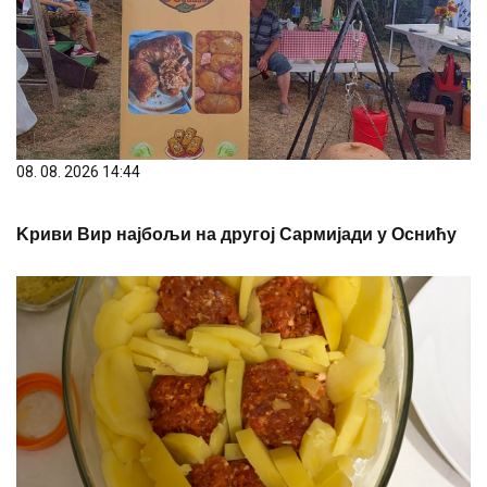
08. 08. 2026 14:44
Kриви Вир најбољи на другој Сармијади у Оснићу