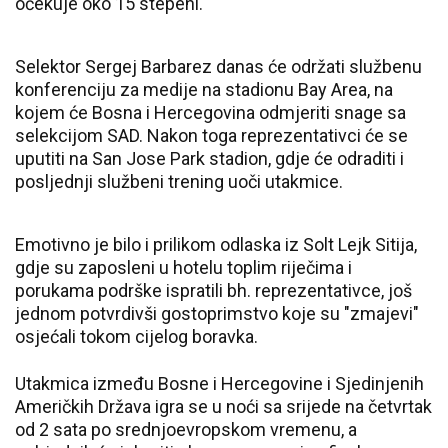
očekuje oko 15 stepeni.
Selektor Sergej Barbarez danas će održati službenu
konferenciju za medije na stadionu Bay Area, na
kojem će Bosna i Hercegovina odmjeriti snage sa
selekcijom SAD. Nakon toga reprezentativci će se
uputiti na San Jose Park stadion, gdje će odraditi i
posljednji službeni trening uoči utakmice.
Emotivno je bilo i prilikom odlaska iz Solt Lejk Sitija,
gdje su zaposleni u hotelu toplim riječima i
porukama podrške ispratili bh. reprezentativce, još
jednom potvrdivši gostoprimstvo koje su "zmajevi"
osjećali tokom cijelog boravka.
Utakmica između Bosne i Hercegovine i Sjedinjenih
Američkih Država igra se u noći sa srijede na četvrtak
od 2 sata po srednjoevropskom vremenu, a