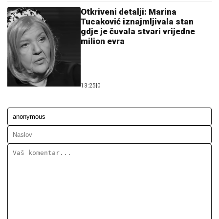
Otkriveni detalji: Marina
Tucaković iznajmljivala stan
gdje je čuvala stvari vrijedne
milion evra
13:25
|
0