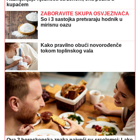
kupaćem
ZABORAVITE SKUPA OSVJEŽIVAČA
So i 3 sastojka pretvaraju hodnik u
mirisnu oazu
Kako pravilno obući novorođenče
tokom toplinskog vala
Ova 3 horoskopska znaka najveći su srcolomci: Lako