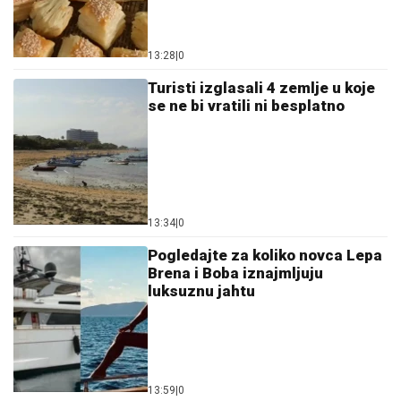
13:28
|
0
Turisti izglasali 4 zemlje u koje
se ne bi vratili ni besplatno
13:34
|
0
Pogledajte za koliko novca Lepa
Brena i Boba iznajmljuju
luksuznu jahtu
13:59
|
0