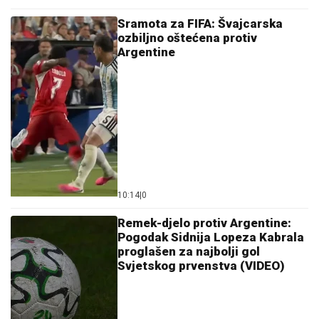
Sramota za FIFA: Švajcarska
ozbiljno oštećena protiv
Argentine
10:14
|
0
Remek-djelo protiv Argentine:
Pogodak Sidnija Lopeza Kabrala
proglašen za najbolji gol
Svjetskog prvenstva (VIDEO)