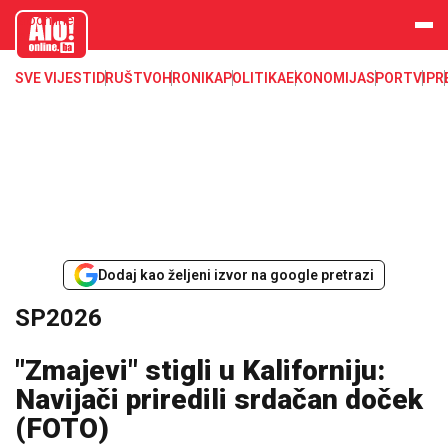
aloonline.b
a
SVE VIJESTI
DRUŠTVO
HRONIKA
POLITIKA
EKONOMIJA
SPORT
VIP
R
Dodaj kao željeni izvor na google pretrazi
SP2026
"Zmajevi" stigli u Kaliforniju:
Navijači priredili srdačan doček
(FOTO)