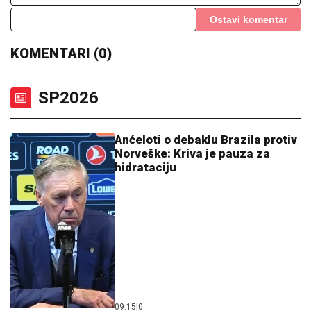
Ostavi komentar
KOMENTARI (0)
SP2026
Anćeloti o debaklu Brazila protiv
Norveške: Kriva je pauza za
hidrataciju
09:15
|
0