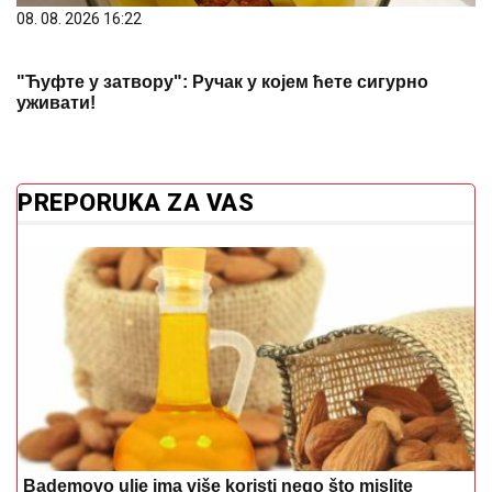
08. 08. 2026 16:22
"Ћуфте у затвору": Ручак у којем ћете сигурно
уживати!
PREPORUKA ZA VAS
Bademovo ulje ima više koristi nego što mislite