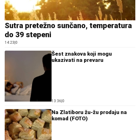
Sutra pretežno sunčano, temperatura
do 39 stepeni
14:23
|
0
Šest znakova koji mogu
ukazivati na prevaru
13:36
|
0
Na Zlatiboru žu-žu prodaju na
komad (FOTO)