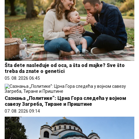
Šta dete nasleđuje od oca, a šta od majke? Sve što
treba da znate o genetici
05. 08. 2026 06:45
Сазнања „Политике”: Црна Гора следећа у војном
савезу Загреба, Тиране и Приштине
07. 08. 2026 09:14