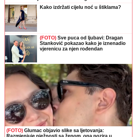
Kako izdržati cijelu noć u štiklama?
(FOTO)
Sve puca od ljubavi: Dragan
Stanković pokazao kako je iznenadio
vjerenicu za njen rođendan
(FOTO)
Glumac objavio slike sa ljetovanja:
Razmjenjuje nježnosti sa ženom, ona pozira u