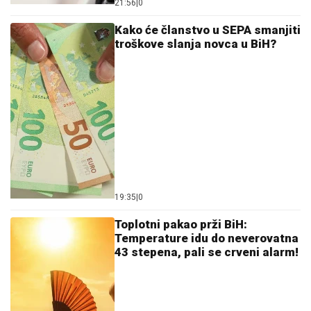
21:56
|
0
Kako će članstvo u SEPA smanjiti
troškove slanja novca u BiH?
19:35
|
0
Toplotni pakao prži BiH:
Temperature idu do neverovatna
43 stepena, pali se crveni alarm!