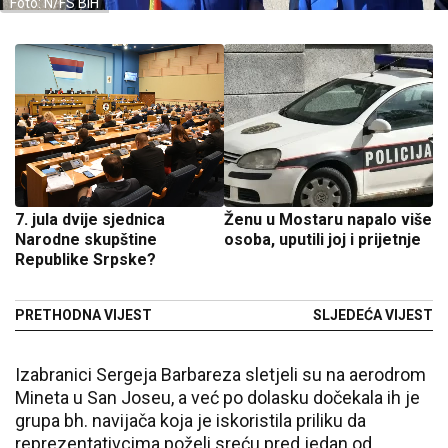
Foto: N/FS BiH
7. jula dvije sjednica
Ženu u Mostaru napalo više
Narodne skupštine
osoba, uputili joj i prijetnje
Republike Srpske?
PRETHODNA VIJEST
SLJEDEĆA VIJEST
Izabranici Sergeja Barbareza sletjeli su na aerodrom
Mineta u San Joseu, a već po dolasku dočekala ih je
grupa bh. navijača koja je iskoristila priliku da
reprezentativcima poželi sreću pred jedan od