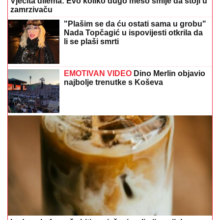
Vječita dilema: Evo koliko dugo meso smije da stoji u
zamrzivaču
"Plašim se da ću ostati sama u grobu"
Nada Topčagić u ispovijesti otkrila da
li se plaši smrti
EMOTIVAN VIDEO
Dino Merlin objavio
najbolje trenutke s Koševa