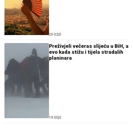
20:02
|
0
Preživjeli večeras slijeću u BiH, a
evo kada stižu i tijela stradalih
planinara
19:05
|
0