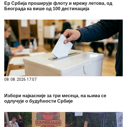
Ер Србија проширује флоту и мрежу летова, од
Београда ка више од 100 дестинација
08. 08. 2026 17:07
Избори најкасније за три месеца, на њима се
одлучује о будућности Србије