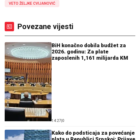
VETO ŽELJKE CVIJANOVIĆ
Povezane vijesti
BiH konačno dobila budžet za
2026. godinu: Za plate
zaposlenih 1,161 milijarda KM
14:27
|
0
Kako do podsticaja za povećanje
plata u Republici Srpskoj: Prijave