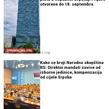
otvorene do 18. septembra
SPREMNI MILIONI
11:17
|
0
Kako se kroji Narodna skupština
RS: Direktni mandati zavise od
izborne jedinice, kompenzacija
od cijele Srpske