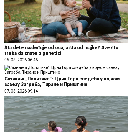
Šta dete nasleđuje od oca, a šta od majke? Sve što
treba da znate o genetici
05. 08. 2026 06:45
Сазнања „Политике”: Црна Гора следећа у војном
савезу Загреба, Тиране и Приштине
07. 08. 2026 09:14