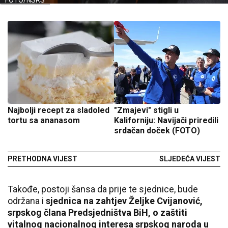
FOTO/NSRS
Najbolji recept za sladoled
"Zmajevi" stigli u
tortu sa ananasom
Kaliforniju: Navijači priredili
srdačan doček (FOTO)
PRETHODNA VIJEST
SLJEDEĆA VIJEST
Takođe, postoji šansa da prije te sjednice, bude
održana i
sjednica na zahtjev Željke Cvijanović,
srpskog člana Predsjedništva BiH, o zaštiti
vitalnog nacionalnog interesa srpskog naroda u