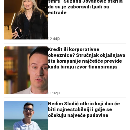
smrti" Suzana Jovanović otkrila
da su je zaboravili ljudi sa
estrade
12:44
|
0
Kredit ili korporativne
obveznice? Stručnjak objašnjava
šta kompanije najčešće previde
kada biraju izvor finansiranja
11:32
|
0
Nedim Sladić otkrio koji dan će
biti najnestabilniji i gdje se
očekuju najveće padavine