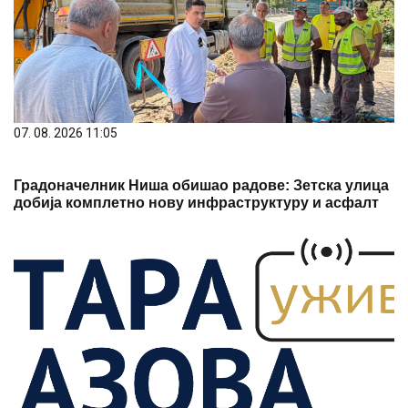
07. 08. 2026 11:05
Градоначелник Ниша обишао радове: Зетска улица
добија комплетно нову инфраструктуру и асфалт