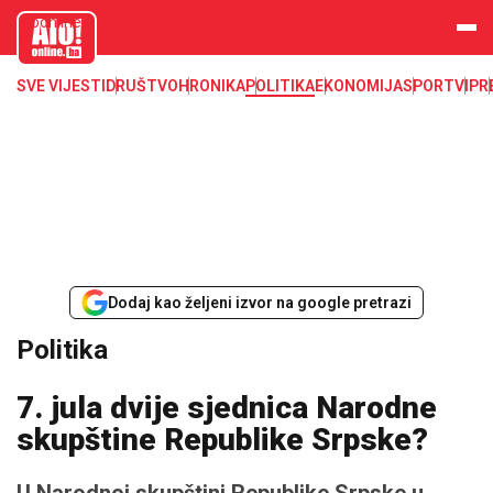
aloonline.b
a
SVE VIJESTI
DRUŠTVO
HRONIKA
POLITIKA
EKONOMIJA
SPORT
VIP
R
Dodaj kao željeni izvor na google pretrazi
Politika
7. jula dvije sjednica Narodne
skupštine Republike Srpske?