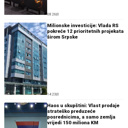
08:26
|
0
Milionske investicije: Vlada RS
pokreće 12 prioritetnih projekata
širom Srpske
14:23
|
0
Haos u skupštini: Vlast prodaje
strateško preduzeće
posrednicima, a samo zemlja
vrijedi 150 miliona KM