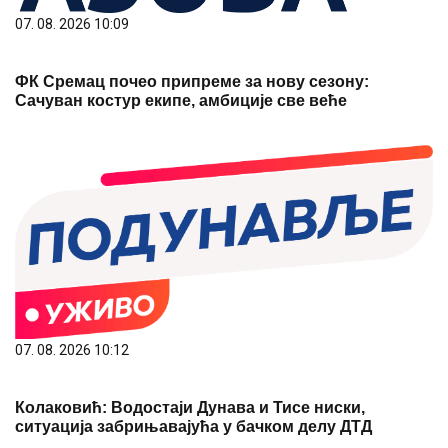
07. 08. 2026 10:09
ФК Сремац почео припреме за нову сезону:
Сачуван костур екипе, амбиције све веће
07. 08. 2026 10:12
Колаковић: Водостаји Дунава и Тисе ниски,
ситуација забрињавајућа у бачком делу ДТД