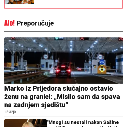
Preporučuje
Marko iz Prijedora slučajno ostavio
ženu na granici: „Mislio sam da spava
na zadnjem sjedištu“
12:32
|
0
"Mnogi su nestali nakon Sašine