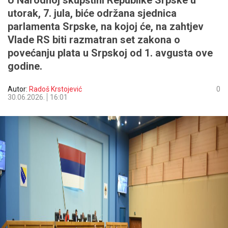
U Narodnoj skupštini Republike Srpske u
utorak, 7. jula, biće održana sjednica
parlamenta Srpske, na kojoj će, na zahtjev
Vlade RS biti razmatran set zakona o
povećanju plata u Srpskoj od 1. avgusta ove
godine.
Autor:
Radoš Krstojević
0
30.06.2026.
16:01