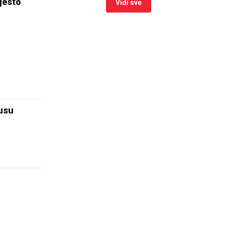
jesto
Vidi sve
kusu