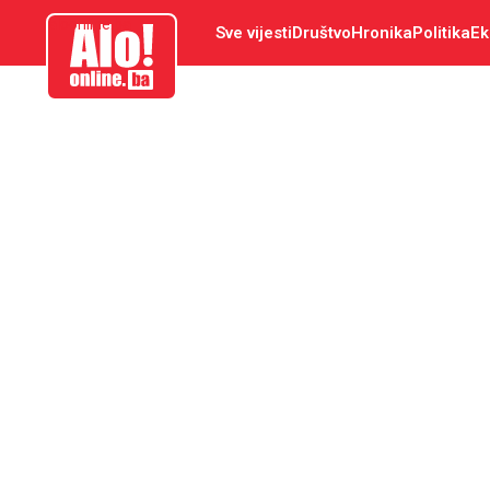
aloonline.ba
Sve vijesti
Društvo
Hronika
Politika
Ek