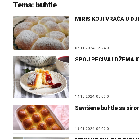
Tema: buhtle
MIRIS KOJI VRAĆA U DJE
07.11.2024. 15:24
|
0
SPOJ PECIVA I DŽEMA KOJ
14.10.2024. 08:05
|
0
Savršene buhtle sa sir
19.01.2024. 06:00
|
0