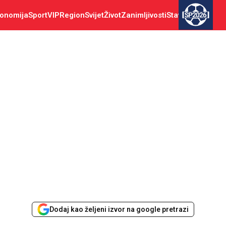
onomija
Sport
VIP
Region
Svijet
Život
Zanimljivosti
Stav
SP2026
Dodaj kao željeni izvor na google pretrazi