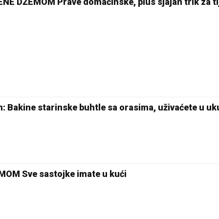
 DŽEMOM Prave domaćinske, plus sjajan trik za ti
en: Bakine starinske buhtle sa orasima, uživaćete u u
M Sve sastojke imate u kući