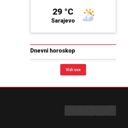
29 °C
Sarajevo
Dnevni horoskop
Vidi sve