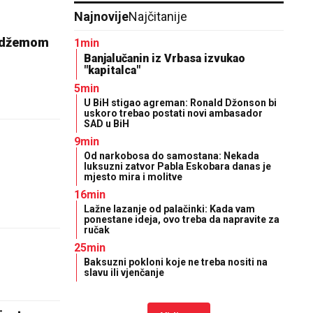
Najnovije
Najčitanije
a džemom
1min
Banjalučanin iz Vrbasa izvukao
"kapitalca"
5min
U BiH stigao agreman: Ronald Džonson bi
uskoro trebao postati novi ambasador
SAD u BiH
9min
Od narkobosa do samostana: Nekada
luksuzni zatvor Pabla Eskobara danas je
mjesto mira i molitve
16min
Lažne lazanje od palačinki: Kada vam
ponestane ideja, ovo treba da napravite za
ručak
25min
Baksuzni pokloni koje ne treba nositi na
slavu ili vjenčanje