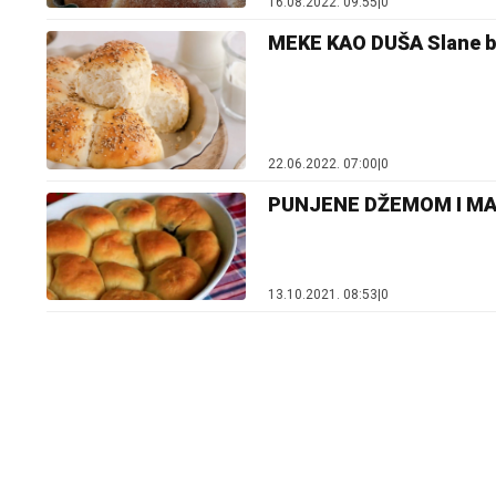
16.08.2022. 09:55
|
0
MEKE KAO DUŠA Slane b
22.06.2022. 07:00
|
0
PUNJENE DŽEMOM I MAK
13.10.2021. 08:53
|
0