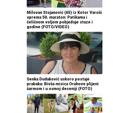
Milovan Stojanović (65) iz Kotor Varoši
sprema 50. maraton: Patikama i
čeličnom voljom pobjeđuje staze i
godine (FOTO/VIDEO)
Senka Dudaković uskoro postaje
prabaka: Bivša misica Orahove plijeni
šarmom i u osmoj deceniji (FOTO)