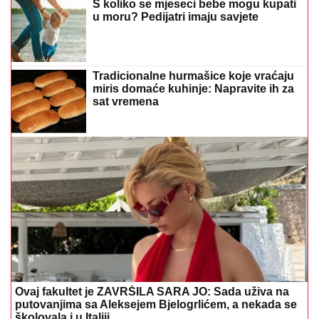
S koliko se mjeseci bebe mogu kupati
u moru? Pedijatri imaju savjete
Tradicionalne hurmašice koje vraćaju
miris domaće kuhinje: Napravite ih za
sat vremena
Ovaj fakultet je ZAVRŠILA SARA JO: Sada uživa na
putovanjima sa Aleksejem Bjelogrlićem, a nekada se
školovala i u Italiji