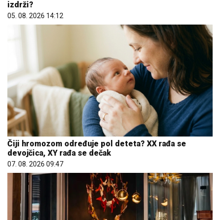
izdrži?
05. 08. 2026 14:12
Čiji hromozom određuje pol deteta? XX rađa se
devojčica, XY rađa se dečak
07. 08. 2026 09:47