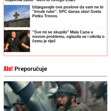
Izbjegavajte ove poslove da vam ne bi
“trnule ruke”: SPC danas slavi Svetu
Petku Trnovu
"Sve mi se skupilo" Mala Cana u
novom problemu, oglasila se i otkrila o
čemu je riječ
Preporučuje