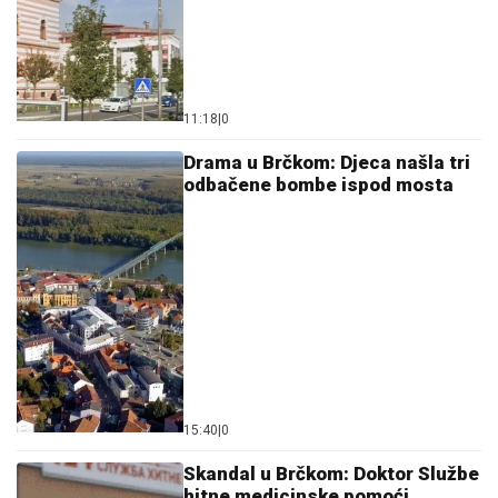
11:18
|
0
Drama u Brčkom: Djeca našla tri
odbačene bombe ispod mosta
15:40
|
0
Skandal u Brčkom: Doktor Službe
hitne medicinske pomoći