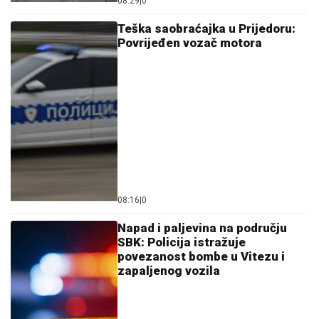
08:29
|
0
Teška saobraćajka u Prijedoru:
Povrijeđen vozač motora
08:16
|
0
Napad i paljevina na području
SBK: Policija istražuje
povezanost bombe u Vitezu i
zapaljenog vozila