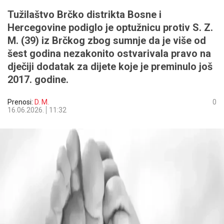
Tužilaštvo Brčko distrikta Bosne i
Hercegovine podiglo je optužnicu protiv S. Z.
M. (39) iz Brčkog zbog sumnje da je više od
šest godina nezakonito ostvarivala pravo na
dječiji dodatak za dijete koje je preminulo još
2017. godine.
Prenosi:
D. M.
0
16.06.2026.
11:32