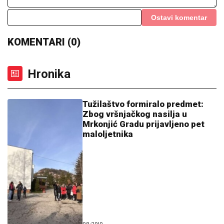
Ostavi komentar
KOMENTARI (0)
Hronika
Tužilaštvo formiralo predmet:
Zbog vršnjačkog nasilja u
Mrkonjić Gradu prijavljeno pet
maloljetnika