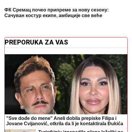
ФК Сремац почео припреме за нову сезону:
Сачуван костур екипе, амбиције све веће
PREPORUKA ZA VAS
"Sve dođe do mene" Aneli dobila prepiske Filipa i
Jovane Cvijanović, otkrila da li je kontaktirala Đukića