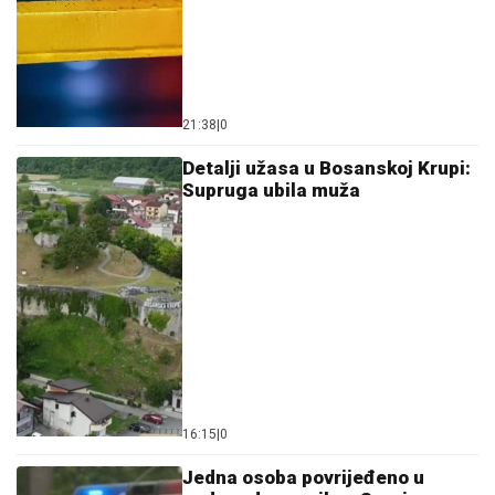
21:38
|
0
Detalji užasa u Bosanskoj Krupi:
Supruga ubila muža
16:15
|
0
Јedna osoba povrijeđeno u