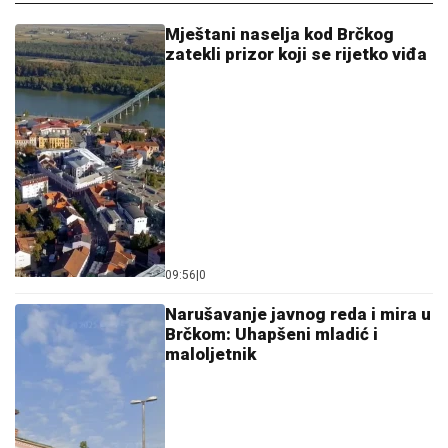
Mještani naselja kod Brčkog
zatekli prizor koji se rijetko viđa
09:56
|
0
Narušavanje javnog reda i mira u
Brčkom: Uhapšeni mladić i
maloljetnik