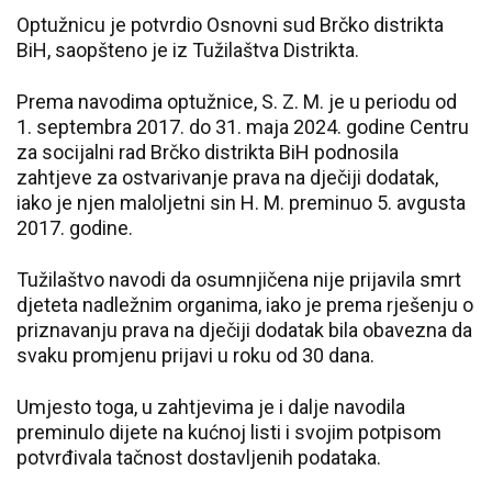
Optužnicu je potvrdio Osnovni sud Brčko distrikta
BiH, saopšteno je iz Tužilaštva Distrikta.
Prema navodima optužnice, S. Z. M. je u periodu od
1. septembra 2017. do 31. maja 2024. godine Centru
za socijalni rad Brčko distrikta BiH podnosila
zahtjeve za ostvarivanje prava na dječiji dodatak,
iako je njen maloljetni sin H. M. preminuo 5. avgusta
2017. godine.
Tužilaštvo navodi da osumnjičena nije prijavila smrt
djeteta nadležnim organima, iako je prema rješenju o
priznavanju prava na dječiji dodatak bila obavezna da
svaku promjenu prijavi u roku od 30 dana.
Umjesto toga, u zahtjevima je i dalje navodila
preminulo dijete na kućnoj listi i svojim potpisom
potvrđivala tačnost dostavljenih podataka.