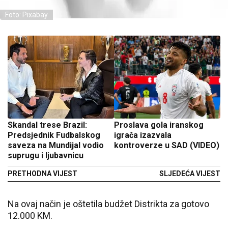
Foto: Pixabay
Skandal trese Brazil:
Proslava gola iranskog
Predsjednik Fudbalskog
igrača izazvala
saveza na Mundijal vodio
kontroverze u SAD (VIDEO)
suprugu i ljubavnicu
PRETHODNA VIJEST
SLJEDEĆA VIJEST
Na ovaj način je oštetila budžet Distrikta za gotovo
12.000 KM.