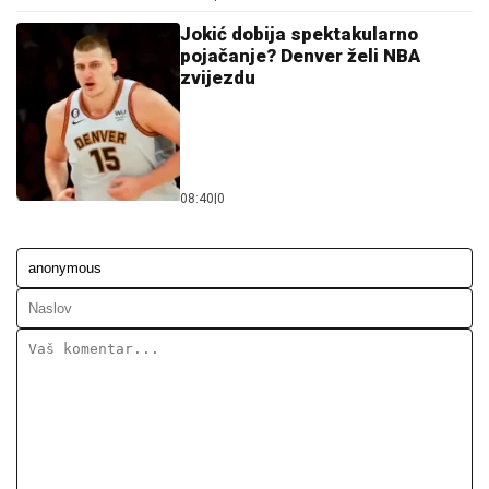
Jokić dobija spektakularno
pojačanje? Denver želi NBA
zvijezdu
08:40
|
0