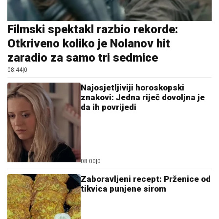
Filmski spektakl razbio rekorde:
Otkriveno koliko je Nolanov hit
zaradio za samo tri sedmice
08:44
|
0
Najosjetljiviji horoskopski
znakovi: Jedna riječ dovoljna je
da ih povrijedi
08:00
|
0
Zaboravljeni recept: Prženice od
tikvica punjene sirom