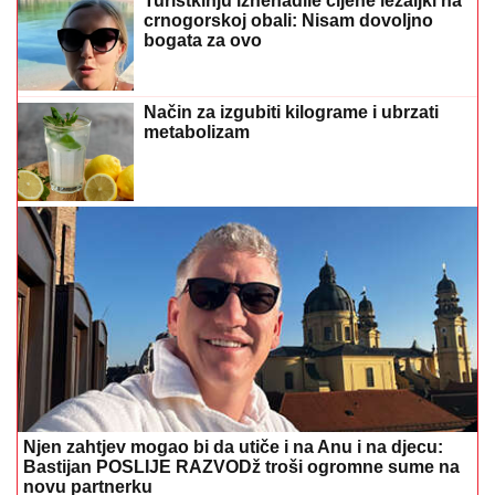
Turistkinju iznenadile cijene ležaljki na
crnogorskoj obali: Nisam dovoljno
bogata za ovo
Način za izgubiti kilograme i ubrzati
metabolizam
Njen zahtjev mogao bi da utiče i na Anu i na djecu:
Bastijan POSLIJE RAZVODž troši ogromne sume na
novu partnerku