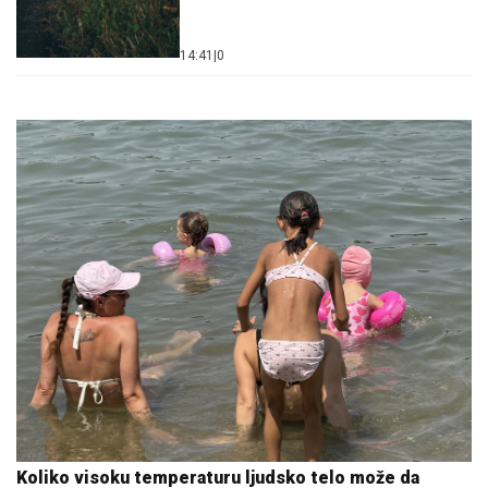
14:41
|
0
Koliko visoku temperaturu ljudsko telo može da