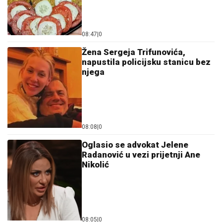
08:47
|
0
Žena Sergeja Trifunovića,
napustila policijsku stanicu bez
njega
08:08
|
0
Oglasio se advokat Jelene
Radanović u vezi prijetnji Ane
Nikolić
08:05
|
0