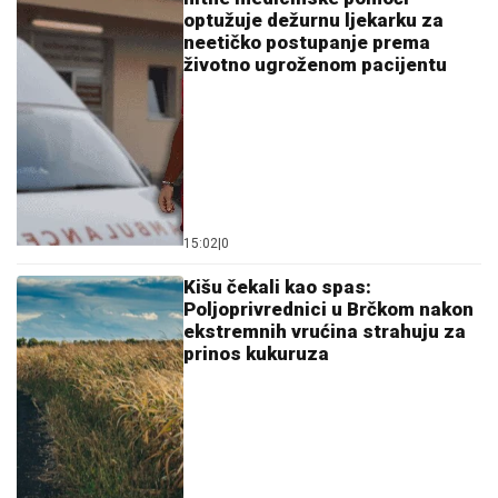
optužuje dežurnu ljekarku za
neetičko postupanje prema
životno ugroženom pacijentu
15:02
|
0
Kišu čekali kao spas:
Poljoprivrednici u Brčkom nakon
ekstremnih vrućina strahuju za
prinos kukuruza