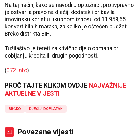
Na taj način, kako se navodi u optužnici, protivpravno
je ostvarila pravo na dječiji dodatak i pribavila
imovinsku korist u ukupnom iznosu od 11.959,65
konvertibilnih maraka, za koliko je oštećen budžet
Brčko distrikta BiH.
Tužilaštvo je tereti za krivično djelo obmana pri
dobijanju kredita ili drugih pogodnosti.
(
072 Info
)
PROČITAJTE KLIKOM OVDJE
NAJVAŽNIJE
AKTUELNE VIJESTI
BRČKO
DJEČIJI DOPLATAK
Povezane vijesti