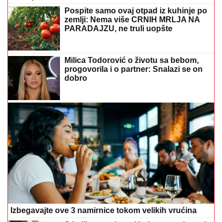
Pospite samo ovaj otpad iz kuhinje po
zemlji: Nema više CRNIH MRLJA NA
PARADAJZU, ne truli uopšte
Milica Todorović o životu sa bebom,
progovorila i o partner: Snalazi se on
dobro
Izbegavajte ove 3 namirnice tokom velikih vrućina