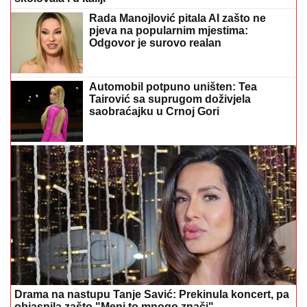
Rada Manojlović pitala AI zašto ne
pjeva na popularnim mjestima:
Odgovor je surovo realan
Automobil potpuno uništen: Tea
Tairović sa suprugom doživjela
saobraćajku u Crnoj Gori
Drama na nastupu Tanje Savić: Prekinula koncert, pa
objasnila zašto "Meni to mnogo znači"