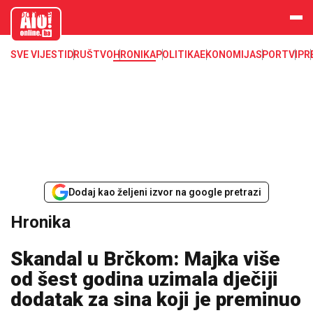
aloonline.b
a
SVE VIJESTI
DRUŠTVO
HRONIKA
POLITIKA
EKONOMIJA
SPORT
VIP
R
Dodaj kao željeni izvor na google pretrazi
Hronika
Skandal u Brčkom: Majka više
od šest godina uzimala dječiji
dodatak za sina koji je preminuo