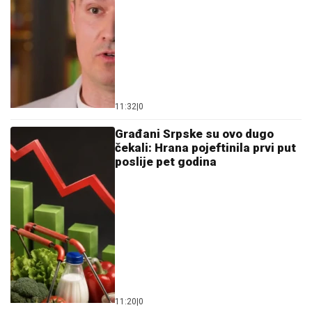
11:32
|
0
Građani Srpske su ovo dugo
čekali: Hrana pojeftinila prvi put
poslije pet godina
11:20
|
0