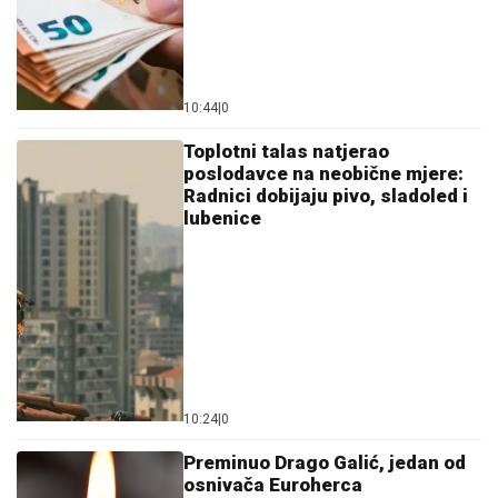
10:44
|
0
Toplotni talas natjerao
poslodavce na neobične mjere:
Radnici dobijaju pivo, sladoled i
lubenice
10:24
|
0
Preminuo Drago Galić, jedan od
osnivača Euroherca