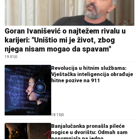
Goran Ivanišević o najtežem rivalu u
karijeri: "Uništio mi je život, zbog
njega nisam mogao da spavam"
19:01
|
0
Revolucija u hitnim službama:
Vještačka inteligencija obrađuje
hitne pozive na 911
18:15
|
0
Banjalučanka pronašla pileće
nogice u dvorištu: Odmah sam
posumnjala na jedno