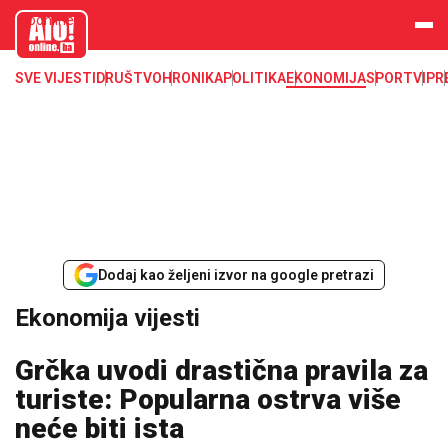
aloonline.b
a
SVE VIJESTI
DRUŠTVO
HRONIKA
POLITIKA
EKONOMIJA
SPORT
VIP
R
Dodaj kao željeni izvor na google pretrazi
Ekonomija vijesti
Grčka uvodi drastična pravila za
turiste: Popularna ostrva više
neće biti ista