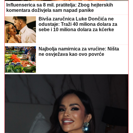
Influenserica sa 8 mil. pratitelja: Zbog hejterskih
komentara doživjela sam napad panike
Bivša zaručnica Luke Dončića ne
odustaje: Traži 40 miliona dolara za
sebe i 10 miliona dolara za kćerke
Najbolja namirnica za vrućine: Ništa
ne osvježava kao ovo povrće