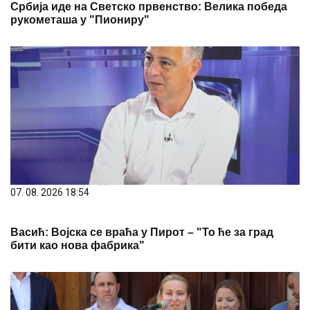
Србија иде на Светско првенство: Велика победа
рукометаша у "Пиониру"
07. 08. 2026 18:54
Васић: Војска се враћа у Пирот – "То ће за град
бити као нова фабрика"