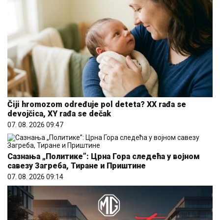
Čiji hromozom određuje pol deteta? XX rađa se
devojčica, XY rađa se dečak
07. 08. 2026 09:47
Сазнања „Политике”: Црна Гора следећа у војном
савезу Загреба, Тиране и Приштине
07. 08. 2026 09:14