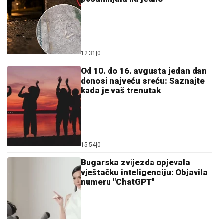
12:31
|
0
Od 10. do 16. avgusta jedan dan
donosi najveću sreću: Saznajte
kada je vaš trenutak
15:54
|
0
Bugarska zvijezda opjevala
vještačku inteligenciju: Objavila
numeru "ChatGPT"