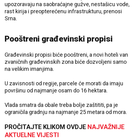
upozoravaju na saobraćajne gužve, nestašicu vode,
rast kirija i preopterećenu infrastrukturu, prenosi
Srna.
Pooštreni građevinski propisi
Građevinski propisi biće pooštreni, a novi hoteli van
zvaničnih građevinskih zona biće dozvoljeni samo
na velikim imanjima.
U zavisnosti od regije, parcele će morati da imaju
površinu od najmanje osam do 16 hektara.
Vlada smatra da obale treba bolje zaštititi, pa je
ograničila gradnju na najmanje 25 metara od mora.
PROČITAJTE KLIKOM OVDJE
NAJVAŽNIJE
AKTUELNE VIJESTI