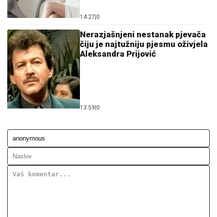
14:27
|
0
Nerazjašnjeni nestanak pjevača
čiju je najtužniju pjesmu oživjela
Aleksandra Prijović
13:59
|
0