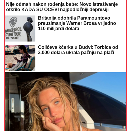
Nije odmah nakon rođenja bebe: Novo istraživanje
otkrilo KADA SU OČEVI najpodložniji depresiji
Britanija odobrila Paramountovo
preuzimanje Warner Brosa vrijedno
110 milijardi dolara
Čolićeva kćerka u Budvi: Torbica od
3.000 dolara ukrala pažnju na plaži