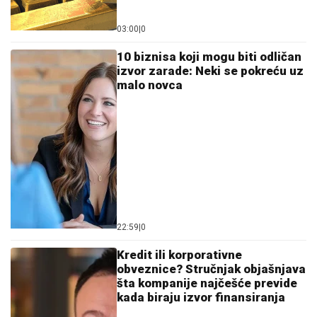
03:00
|
0
10 biznisa koji mogu biti odličan
izvor zarade: Neki se pokreću uz
malo novca
22:59
|
0
Kredit ili korporativne
obveznice? Stručnjak objašnjava
šta kompanije najčešće previde
kada biraju izvor finansiranja