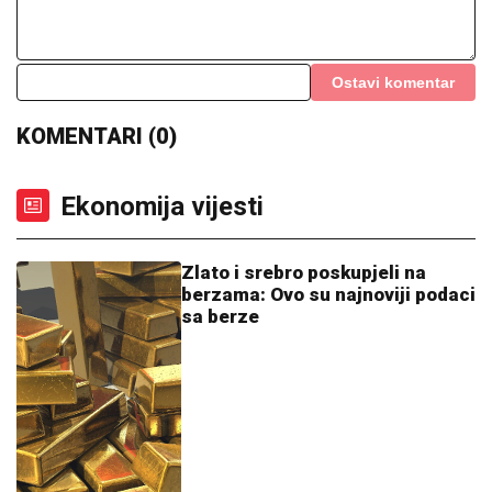
Ostavi komentar
KOMENTARI (0)
Ekonomija vijesti
Zlato i srebro poskupjeli na
berzama: Ovo su najnoviji podaci
sa berze