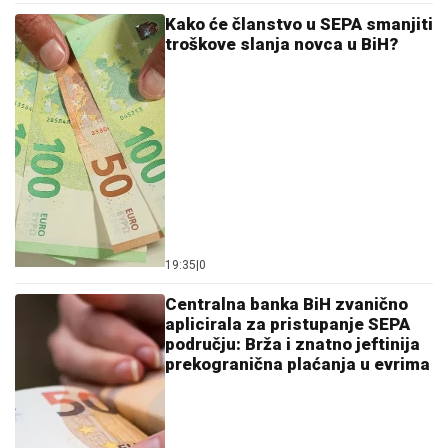
Kako će članstvo u SEPA smanjiti
troškove slanja novca u BiH?
19:35
|
0
Centralna banka BiH zvanično
aplicirala za pristupanje SEPA
području: Brža i znatno jeftinija
prekogranična plaćanja u evrima