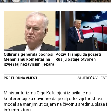
Foto: Pexels
Odbrana generala podnosi
Poziv Trampu da posjeti
Mehanizmu komentar na
Rusiju ostaje otvoren
izvještaj nezavisnih ljekara
PRETHODNA VIJEST
SLJEDEĆA VIJEST
Ministar turizma Olga Kefalojani izjavila je na
konferenciji za novinare da je cilj održiviji turistički
model sa manjim uticajem na životnu sredinu, plaže i
infrastrukturu.