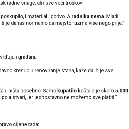
28 °C
k radne snage, ali i sve veći troškovi.
Pale
poskupilo, i materijal i gorivo. A
radnika nema
. Mladi
o ti je danas normalno da majstor uzme više nego prije.”
vrđuju i građani.
nedavno krenuo u renoviranje stana, kaže da ih je sve
stan, ništa posebno. Samo
kupatilo
koštalo je skoro
5.000
 pola stvari, jer jednostavno ne možemo sve platiti.”
ravo cijene rada: