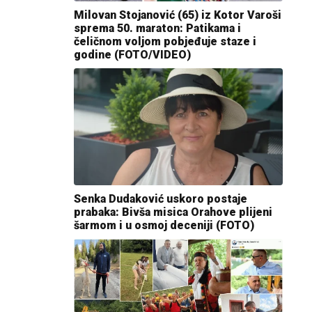
Milovan Stojanović (65) iz Kotor Varoši
sprema 50. maraton: Patikama i
čeličnom voljom pobjeđuje staze i
godine (FOTO/VIDEO)
Senka Dudaković uskoro postaje
prabaka: Bivša misica Orahove plijeni
šarmom i u osmoj deceniji (FOTO)