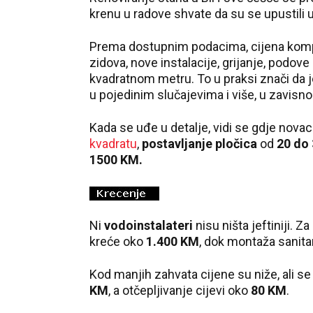
krenu u radove shvate da su se upustili 
Prema dostupnim podacima, cijena komple
zidova, nove instalacije, grijanje, podove
kvadratnom metru. To u praksi znači da 
u pojedinim slučajevima i više, u zavisno
Kada se uđe u detalje, vidi se gdje novac 
kvadratu
,
postavljanje pločica
od
20 do
1500 KM.
Ni
vodoinstalateri
nisu ništa jeftiniji. 
kreće oko
1.400 KM
, dok montaža sanita
Kod manjih zahvata cijene su niže, ali
KM
, a otčepljivanje cijevi oko
80 KM
.