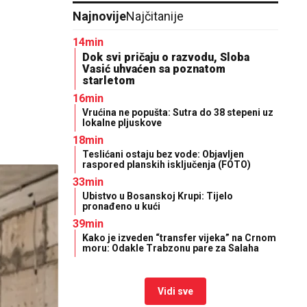
Najnovije
Najčitanije
14min
Dok svi pričaju o razvodu, Sloba
Vasić uhvaćen sa poznatom
starletom
16min
Vrućina ne popušta: Sutra do 38 stepeni uz
lokalne pljuskove
18min
Teslićani ostaju bez vode: Objavljen
raspored planskih isključenja (FOTO)
33min
Ubistvo u Bosanskoj Krupi: Tijelo
pronađeno u kući
39min
Kako je izveden “transfer vijeka” na Crnom
moru: Odakle Trabzonu pare za Salaha
Vidi sve