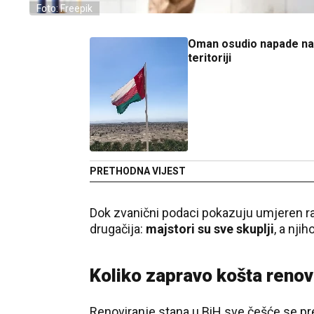
Foto: Freepik
Oman osudio napade na
teritoriji
PRETHODNA VIJEST
Dok zvanični podaci pokazuju umjeren ras
drugačija:
majstori su sve skuplji
, a nji
Koliko zapravo košta renov
Renoviranje stana u BiH sve češće se pr