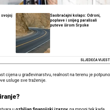
 svojoj
Saobraćajni kolaps: Odroni,
poplave i snijeg paralisali
puteve širom Srpske
SLJEDEĆA VIJEST
t cijena u građevinarstvu, realnost na terenu je potpuno
hove usluge sve traženije.
iranje?
etvara u
ozbiljan finansijski izazov
, pa mnogi tek kada