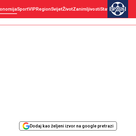
onomija
Sport
VIP
Region
Svijet
Život
Zanimljivosti
Stav
SP2026
Dodaj kao željeni izvor na google pretrazi