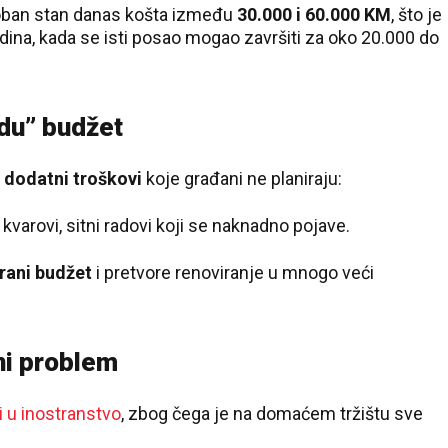
soban stan danas košta između
30.000 i 60.000 KM
, što je
dina, kada se isti posao mogao završiti za oko 20.000 do
edu” budžet
i
dodatni troškovi
koje građani ne planiraju:
 kvarovi, sitni radovi koji se naknadno pojave.
irani budžet
i pretvore renoviranje u mnogo veći
ni problem
i u inostranstvo
, zbog čega je na domaćem tržištu sve