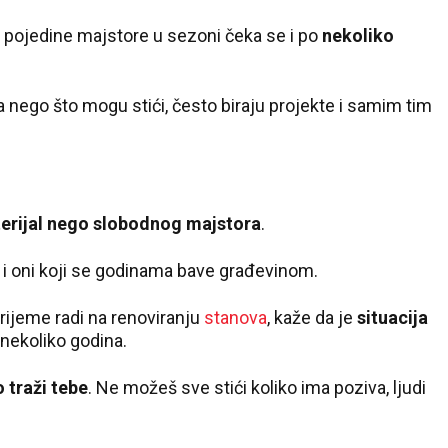
a pojedine majstore u sezoni čeka se i po
nekoliko
a nego što mogu stići, često biraju projekte i samim tim
terijal nego slobodnog majstora
.
 i oni koji se godinama bave građevinom.
vrijeme radi na renoviranju
stanova
, kaže da je
situacija
 nekoliko godina.
 traži tebe
. Ne možeš sve stići koliko ima poziva, ljudi