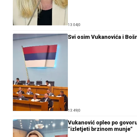
13:04
|
0
Svi osim Vukanovića i Bošn
13:49
|
0
Vukanović opleo po govoru 
“izletjeti brzinom munje“