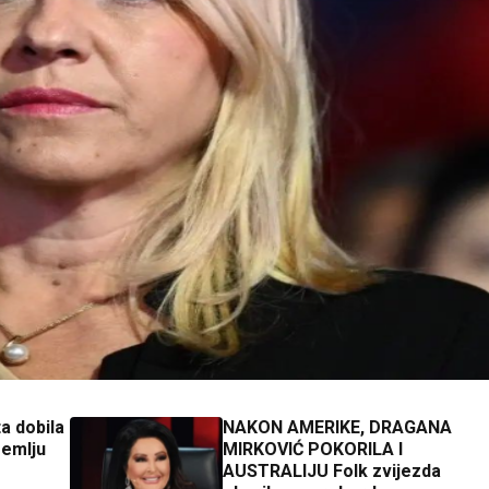
a dobila
NAKON AMERIKE, DRAGANA
zemlju
MIRKOVIĆ POKORILA I
AUSTRALIJU Folk zvijezda