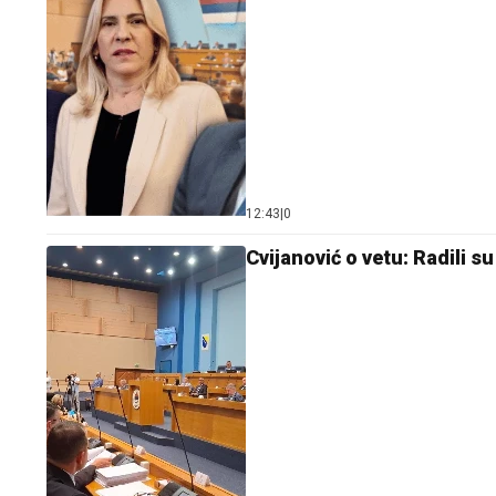
12:43
|
0
Cvijanović o vetu: Radili 