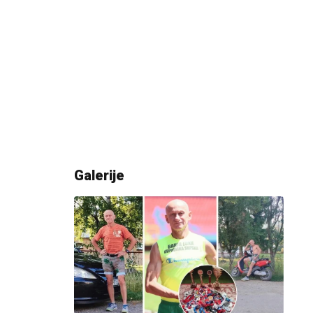
 i kao takvi imaju veliku odgovornost da pouzdano i blagovremeno, poštu
Galerije