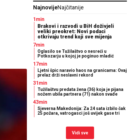
Najnovije
Najčitanije
1min
Brakovi i razvodi u BiH doživjeli
veliki preokret: Novi podaci
otkrivaju trend koji sve mijenja
7min
Oglasilo se Tužilaštvo o nesreći u
Potkozarju u kojoj je poginuo mladić
17min
Ljetni špic naravio haos na granicama: Ovaj
prelaz drži neslavni rekord
31min
Tužilaštvu predata žena (36) koja je pijana
nožem ubila partnera (71) nakon svađe
43min
Sjeverna Makedonija: Za 24 sata izbilo čak
25 požara, vatrogasci još uvijek gase tri
Vidi sve