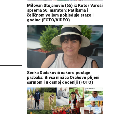
Milovan Stojanović (65) iz Kotor Varoši
sprema 50. maraton: Patikama i
čeličnom voljom pobjeđuje staze i
godine (FOTO/VIDEO)
Senka Dudaković uskoro postaje
prabaka: Bivša misica Orahove plijeni
šarmom i u osmoj deceniji (FOTO)