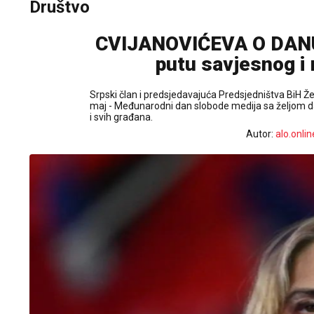
Društvo
CVIJANOVIĆEVA O DANU
putu savjesnog i 
Srpski član i predsjedavajuća Predsjedništva BiH Že
maj - Međunarodni dan slobode medija sa željom da 
i svih građana.
Autor:
alo.onlin