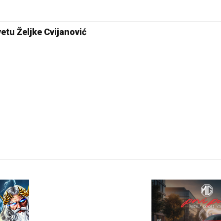
25 °C
Pale
etu Željke Cvijanović