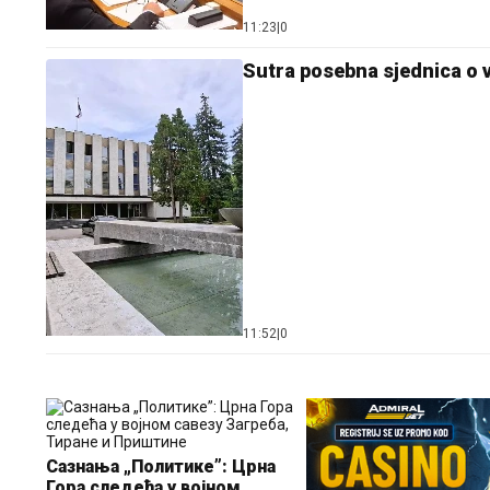
11:23
|
0
Sutra posebna sjednica o v
11:52
|
0
Сазнања „Политике”: Црна
Гора следећа у војном