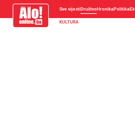
aloonline.ba
Sve vijesti
Društvo
Hronika
Politika
Ek
KULTURA