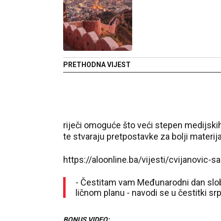
PRETHODNA VIJEST
Cvijanović je istakla da su novinari i mediji jeda
etička načela, informišu javnost o različitim proces
Ona je naglasila da ovaj dan ujedno pods
riječi omoguće što veći stepen medijski
te stvaraju pretpostavke za bolji materija
https://aloonline.ba/vijesti/cvijanovic
- Čestitam vam Međunarodni dan slob
ličnom planu - navodi se u čestitki s
BONUS VIDEO: