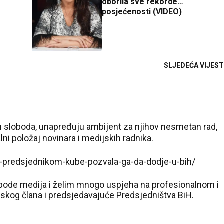
oborila sve rekorde
posjećenosti (VIDEO)
SLJEDEĆA VIJEST
n od glavnih stubova i nezaobilazan korektiv svakog demokratskog društva
ima.
jeća i na obavezu svih institucija da poslenicima javne
h sloboda, unapređuju ambijent za njihov nesmetan rad,
lni položaj novinara i medijskih radnika.
-sa-predsjednikom-kube-pozvala-ga-da-dodje-u-bih/
ode medija i želim mnogo uspjeha na profesionalnom i
rpskog člana i predsjedavajuće Predsjedništva BiH.