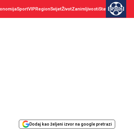
onomija
Sport
VIP
Region
Svijet
Život
Zanimljivosti
Stav
SP2026
Dodaj kao željeni izvor na google pretrazi