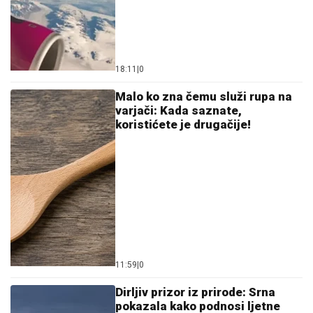
18:11
|
0
Malo ko zna čemu služi rupa na
varjači: Kada saznate,
koristićete je drugačije!
11:59
|
0
Dirljiv prizor iz prirode: Srna
pokazala kako podnosi ljetne