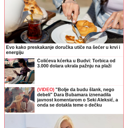
Evo kako preskakanje doručka utiče na šećer u krvi i
energiju
Čolićeva kćerka u Budvi: Torbica od
3.000 dolara ukrala pažnju na plaži
(VIDEO)
"Bolje da budu šlank, nego
debeli" Dara Bubamara iznenadila
javnost komentarom o Seki Aleksić, a
onda se dotakla teme o dečku