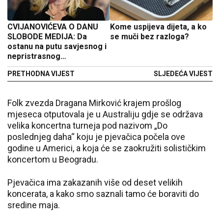
CVIJANOVIĆEVA O DANU
Kome uspijeva dijeta, a ko
SLOBODE MEDIJA: Da
se muči bez razloga?
ostanu na putu savjesnog i
nepristrasnog
izvještavanja
PRETHODNA VIJEST
SLJEDEĆA VIJEST
Folk zvezda Dragana Mirković krajem prošlog
mjeseca otputovala je u Australiju gdje se održava
velika koncertna turneja pod nazivom „Do
poslednjeg daha“ koju je pjevačica počela ove
godine u Americi, a koja će se zaokružiti solističkim
koncertom u Beogradu.
Pjevačica ima zakazanih više od deset velikih
koncerata, a kako smo saznali tamo će boraviti do
sredine maja.