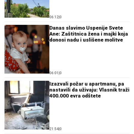
06:12
|
0
Danas slavimo Uspenije Svete
Ane: Zaštitnica žena i majki koja
donosi nadu i uslišene molitve
06:01
|
0
Izazvali požar u apartmanu, pa
nastavili da uživaju: Vlasnik traži
400.000 evra odštete
21:54
|
0