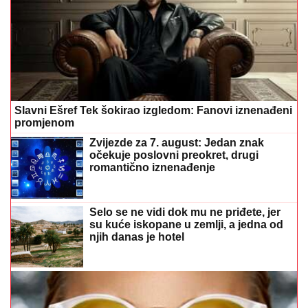
Slavni Ešref Tek šokirao izgledom: Fanovi iznenađeni
promjenom
Zvijezde za 7. august: Jedan znak
očekuje poslovni preokret, drugi
romantično iznenađenje
Selo se ne vidi dok mu ne priđete, jer
su kuće iskopane u zemlji, a jedna od
njih danas je hotel