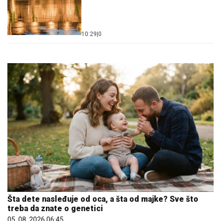
10:29
|
0
Šta dete nasleđuje od oca, a šta od majke? Sve što
treba da znate o genetici
05. 08. 2026 06:45