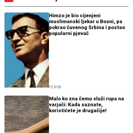
Himzo je bio cijenjeni
muslimanski ljekar u Bosni, pa
pokrao čuvenog Srbina i postao
popularni pjevač
12:01
|
0
Malo ko zna čemu služi rupa na
varjači: Kada saznate,
koristićete je drugačije!