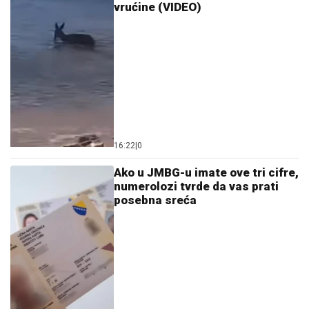
vrućine (VIDEO)
16:22
|
0
Ako u JMBG-u imate ove tri cifre,
numerolozi tvrde da vas prati
posebna sreća