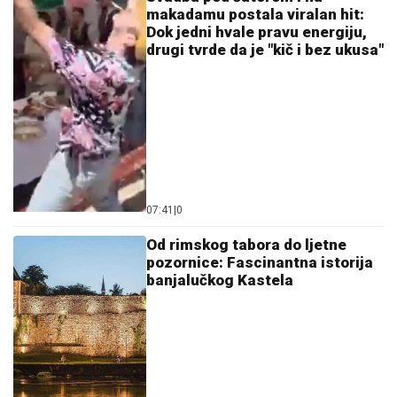
makadamu postala viralan hit:
Dok jedni hvale pravu energiju,
drugi tvrde da je "kič i bez ukusa"
07:41
|
0
Od rimskog tabora do ljetne
pozornice: Fascinantna istorija
banjalučkog Kastela