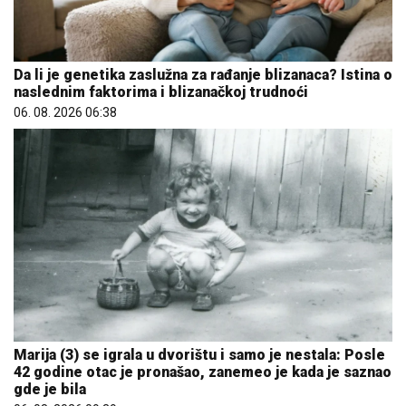
Da li je genetika zaslužna za rađanje blizanaca? Istina o
naslednim faktorima i blizanačkoj trudnoći
06. 08. 2026 06:38
Marija (3) se igrala u dvorištu i samo je nestala: Posle
42 godine otac je pronašao, zanemeo je kada je saznao
gde je bila