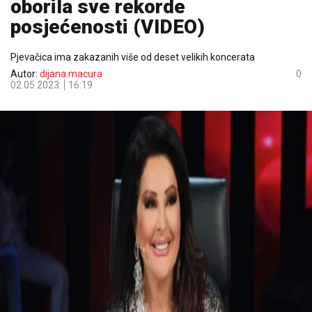
oborila sve rekorde
posjećenosti (VIDEO)
Pjevačica ima zakazanih više od deset velikih koncerata
Autor:
dijana.macura
0
02.05.2023.
16:19