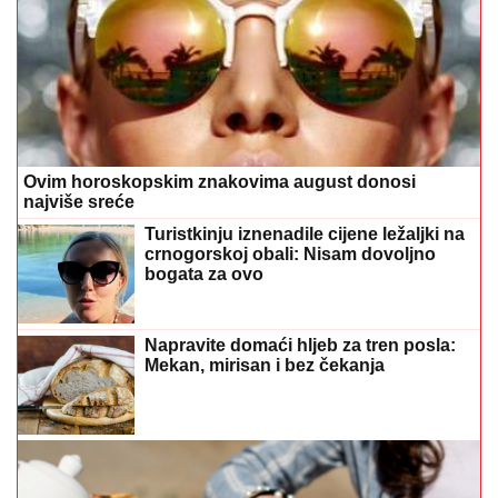
Ovim horoskopskim znakovima august donosi
najviše sreće
Turistkinju iznenadile cijene ležaljki na
crnogorskoj obali: Nisam dovoljno
bogata za ovo
Napravite domaći hljeb za tren posla:
Mekan, mirisan i bez čekanja