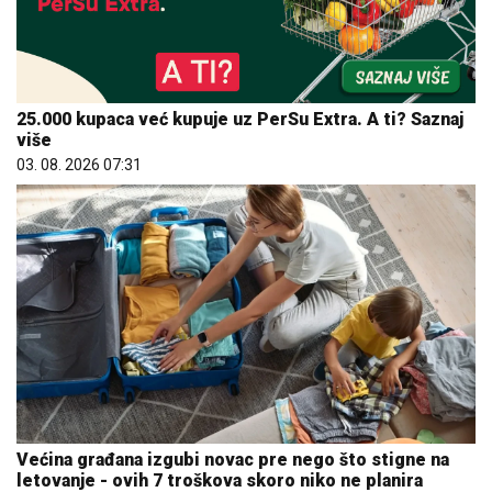
25.000 kupaca već kupuje uz PerSu Extra. A ti? Saznaj
više
03. 08. 2026 07:31
Većina građana izgubi novac pre nego što stigne na
letovanje - ovih 7 troškova skoro niko ne planira