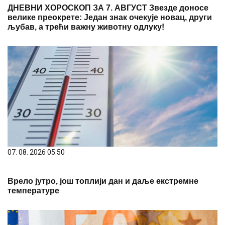
ДНЕВНИ ХОРОСКОП ЗА 7. АВГУСТ Звезде доносе
велике преокрете: Један знак очекује новац, други
љубав, а трећи важну животну одлуку!
07. 08. 2026 05:50
Врело јутро, још топлији дан и даље екстремне
температуре