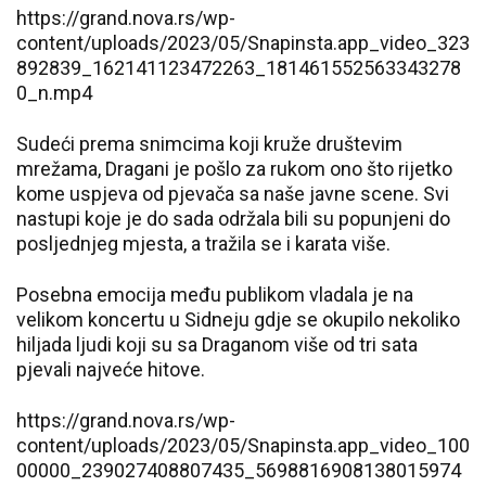
https://grand.nova.rs/wp-
content/uploads/2023/05/Snapinsta.app_video_323
892839_162141123472263_181461552563343278
0_n.mp4
Sudeći prema snimcima koji kruže društevim
mrežama, Dragani je pošlo za rukom ono što rijetko
kome uspjeva od pjevača sa naše javne scene. Svi
nastupi koje je do sada održala bili su popunjeni do
posljednjeg mjesta, a tražila se i karata više.
Posebna emocija među publikom vladala je na
velikom koncertu u Sidneju gdje se okupilo nekoliko
hiljada ljudi koji su sa Draganom više od tri sata
pjevali najveće hitove.
https://grand.nova.rs/wp-
content/uploads/2023/05/Snapinsta.app_video_100
00000_239027408807435_5698816908138015974