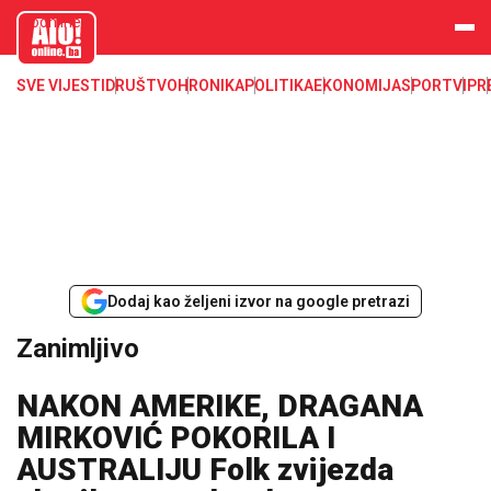
aloonline.b
a
SVE VIJESTI
DRUŠTVO
HRONIKA
POLITIKA
EKONOMIJA
SPORT
VIP
R
Dodaj kao željeni izvor na google pretrazi
Zanimljivo
NAKON AMERIKE, DRAGANA
MIRKOVIĆ POKORILA I
AUSTRALIJU Folk zvijezda