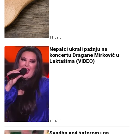
11:59
|
0
Nepalci ukrali pažnju na
koncertu Dragane Mirković u
Laktašima (VIDEO)
10:43
|
0
Svadba pod šatorom i na