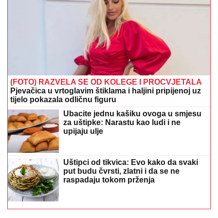
(FOTO) RAZVELA SE OD KOLEGE I PROCVJETALA
Pjevačica u vrtoglavim štiklama i haljini pripijenoj uz
tijelo pokazala odličnu figuru
Ubacite jednu kašiku ovoga u smjesu
za uštipke: Narastu kao ludi i ne
upijaju ulje
Uštipci od tikvica: Evo kako da svaki
put budu čvrsti, zlatni i da se ne
raspadaju tokom prženja