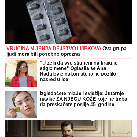
VRUĆINA MIJENJA DEJSTVO LIJEKOVA
Ova grupa
ljudi mora biti posebno oprezna
"U
želji da sve stignem na kraju je
stiglo mene" Oglasila se Ana
Radulović nakon što joj je pozlilo
nasred ulice
Izgledaćete mlađe i svježije: Jutarnje
navike ZA NJEGU KOŽE koje ne treba
da preskačete poslije 45. godine