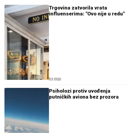
Trgovina zatvorila vrata
influenserima: "Ovo nije u redu"
03:00
|
0
Psiholozi protiv uvođenja
putničkih aviona bez prozora