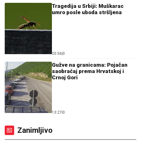
Tragedija u Srbiji: Muškarac
umro posle uboda stršljena
20:56
|
0
Gužve na granicama: Pojačan
saobraćaj prema Hrvatskoj i
Crnoj Gori
13:27
|
0
Zanimljivo