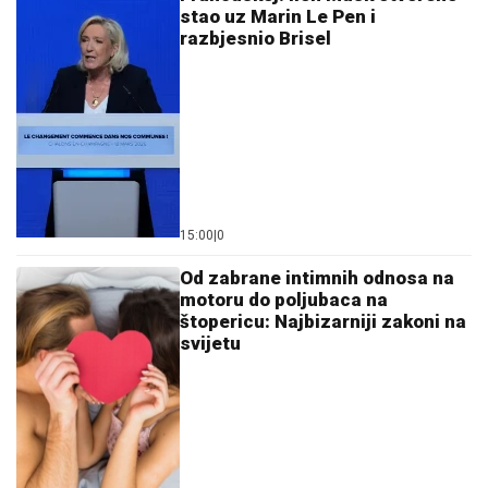
stao uz Marin Le Pen i
razbjesnio Brisel
15:00
|
0
Od zabrane intimnih odnosa na
motoru do poljubaca na
štopericu: Najbizarniji zakoni na
svijetu