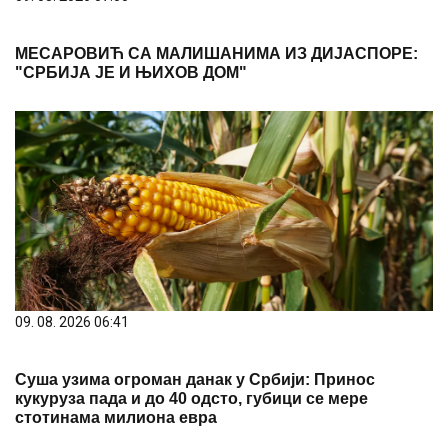
МЕСАРОВИЋ СА МАЛИШАНИМА ИЗ ДИЈАСПОРЕ:
"СРБИЈА ЈЕ И ЊИХОВ ДОМ"
09. 08. 2026 06:41
Суша узима огроман данак у Србији: Принос
кукуруза пада и до 40 одсто, губици се мере
стотинама милиона евра