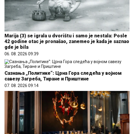
Marija (3) se igrala u dvorištu i samo je nestala: Posle
42 godine otac je pronašao, zanemeo je kada je saznao
gde je bila
06. 08. 2026 09:39
Сазнања „Политике”: Црна Гора следећа у војном
савезу Загреба, Тиране и Приштине
07. 08. 2026 09:14