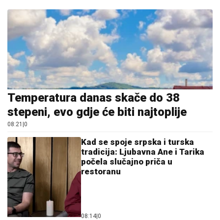
Temperatura danas skače do 38
stepeni, evo gdje će biti najtoplije
08:21
|
0
Kad se spoje srpska i turska
tradicija: Ljubavna Ane i Tarika
počela slučajno priča u
restoranu
08:14
|
0