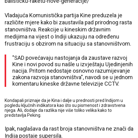
balisticku-raketu-nove-generacije/
Vladajuća Komunistička partija Kine preduzela je
različite mjere kako bi zaustavila pad prirodnog rasta
stanovništva. Reakcije u kineskim državnim
medijima na vijest o Indiji ukazuju na određenu
frustraciju s obzirom na situaciju sa stanovništvom.
"SAD povećavaju nastojanja da zaustave razvoj
Kine i novi povod su našle u izvještaju Ujedinjenih
nacija. Pritom nedostaje osnovno razumijevanje
zakona razvoja stanovništva", navodi se u jednom
komentaru kineske državne televizije CCTV.
Kondapali priznaje da je Kina i dalje u prednosti pred Indijom u
pogledu ključnih indikatora kao što su pismenost i zdravstvena
njega. Ali, dodaje da razlika nije više toliko velika kako to
predstavlja Peking.
Ipak, naglašava da rast broja stanovništva ne znači da
Indija postaje supersila.