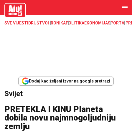
aloonline.b
a
SVE VIJESTI
DRUŠTVO
HRONIKA
POLITIKA
EKONOMIJA
SPORT
VIP
R
Dodaj kao željeni izvor na google pretrazi
Svijet
PRETEKLA I KINU Planeta
dobila novu najmnogoljudniju
zemlju