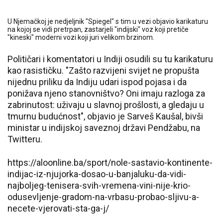
U Njemačkoj je nedjeljnik "Spiegel" s tim u vezi objavio karikaturu
na kojoj se vidi pretrpan, zastarjeli "indijski" voz koji pretiče
"kineski" moderni vozi koji juri velikom brzinom.
Političari i komentatori u Indiji osudili su tu karikaturu
kao rasističku. "Zašto razvijeni svijet ne propušta
nijednu priliku da Indiju udari ispod pojasa i da
ponižava njeno stanovništvo? Oni imaju razloga za
zabrinutost: uživaju u slavnoj prošlosti, a gledaju u
tmurnu budućnost", objavio je Sarveš Kaušal, bivši
ministar u indijskoj saveznoj državi Pendžabu, na
Twitteru.
https://aloonline.ba/sport/nole-sastavio-kontinente-
indijac-iz-njujorka-dosao-u-banjaluku-da-vidi-
najboljeg-tenisera-svih-vremena-vini-nije-krio-
odusevljenje-gradom-na-vrbasu-probao-sljivu-a-
necete-vjerovati-sta-ga-j/