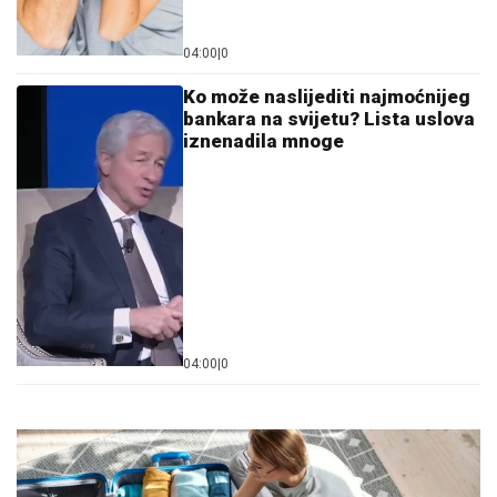
04:00
|
0
Ko može naslijediti najmoćnijeg
bankara na svijetu? Lista uslova
iznenadila mnoge
04:00
|
0