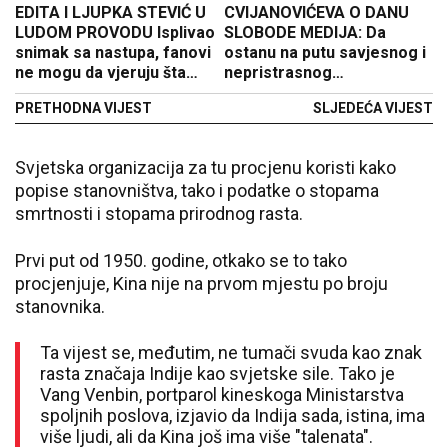
EDITA I LJUPKA STEVIĆ U
CVIJANOVIĆEVA O DANU
LUDOM PROVODU Isplivao
SLOBODE MEDIJA: Da
snimak sa nastupa, fanovi
ostanu na putu savjesnog i
ne mogu da vjeruju šta
nepristrasnog
rade (VIDEO)
izvještavanja
PRETHODNA VIJEST
SLJEDEĆA VIJEST
Svjetska organizacija za tu procjenu koristi kako
popise stanovništva, tako i podatke o stopama
smrtnosti i stopama prirodnog rasta.
Prvi put od 1950. godine, otkako se to tako
procjenjuje, Kina nije na prvom mjestu po broju
stanovnika.
Ta vijest se, međutim, ne tumači svuda kao znak
rasta značaja Indije kao svjetske sile. Tako je
Vang Venbin, portparol kineskoga Ministarstva
spoljnih poslova, izjavio da Indija sada, istina, ima
više ljudi, ali da Kina još ima više "talenata".