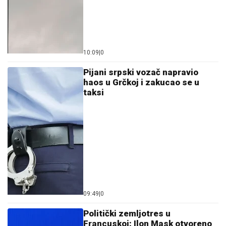
10:09
|
0
Pijani srpski vozač napravio
haos u Grčkoj i zakucao se u
taksi
09:49
|
0
Politički zemljotres u
Francuskoj: Ilon Mask otvoreno