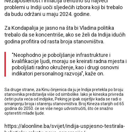
Nezaposlenost i inflacija trenutno su najveći
problemi u Indiji uoči sljedećih izbora koji bi trebalo
da budu održani u maju 2024. godine.
Za Kondapalija je jasno na šta bi Vladina politika
trebalo da se koncentriše, ako se želi da Indija idućih
godina profitira od rasta broja stanovništva.
"Neophodno je poboljšanje infrastrukture i
kvalifikacije ljudi, moraju se kreirati radna mjesta i
poboljšati radno okruženje, kao i drugi osnovni
indikatori personalnog razvoja", kaže on.
Sa druge strane, za Kinu činjenica da ju je Indija pretekla po broju
stanovnika predstavlja više od simbolike. Iako je kineska privreda
četiri puta veća od indijske, Peking je ipak osjetljiv kada se radi o
smanjenju broja i starenju stanovništva. Broj Kineza starijih od 65
godina do 2050. će se više nego udvostručiti, što će snažno
opteretiti mlađe ljude.
https://aloonline.ba/svijet/indija-uspjesno-testirala-