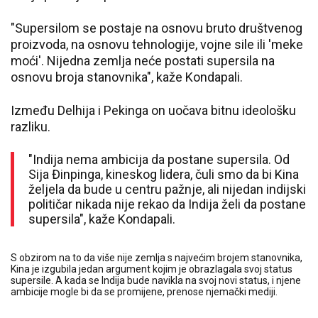
"Supersilom se postaje na osnovu bruto društvenog
proizvoda, na osnovu tehnologije, vojne sile ili 'meke
moći'. Nijedna zemlja neće postati supersila na
osnovu broja stanovnika", kaže Kondapali.
Između Delhija i Pekinga on uočava bitnu ideološku
razliku.
"Indija nema ambicija da postane supersila. Od
Sija Đinpinga, kineskog lidera, čuli smo da bi Kina
željela da bude u centru pažnje, ali nijedan indijski
političar nikada nije rekao da Indija želi da postane
supersila", kaže Kondapali.
S obzirom na to da više nije zemlja s najvećim brojem stanovnika,
Kina je izgubila jedan argument kojim je obrazlagala svoj status
supersile. A kada se Indija bude navikla na svoj novi status, i njene
ambicije mogle bi da se promijene, prenose njemački mediji.