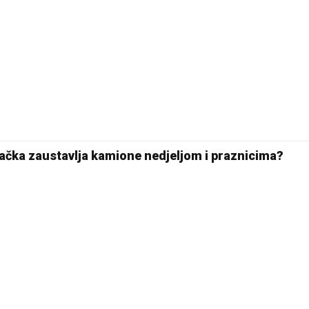
24 °C
Pale
mačka zaustavlja kamione nedjeljom i praznicima?