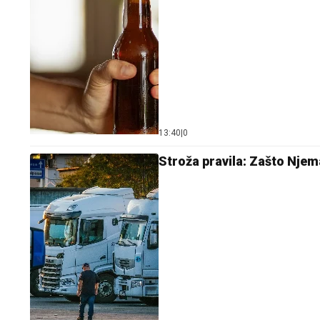
13:40
|
0
Stroža pravila: Zašto Nje