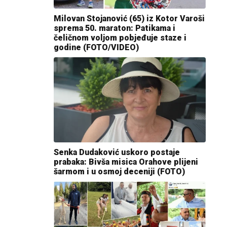
Milovan Stojanović (65) iz Kotor Varoši
sprema 50. maraton: Patikama i
čeličnom voljom pobjeđuje staze i
godine (FOTO/VIDEO)
Senka Dudaković uskoro postaje
prabaka: Bivša misica Orahove plijeni
šarmom i u osmoj deceniji (FOTO)