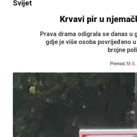
Svijet
Krvavi pir u njemač
Prava drama odigrala se danas u 
gdje je više osoba povrijeđeno 
brojne poli
Prenosi:
M. S.