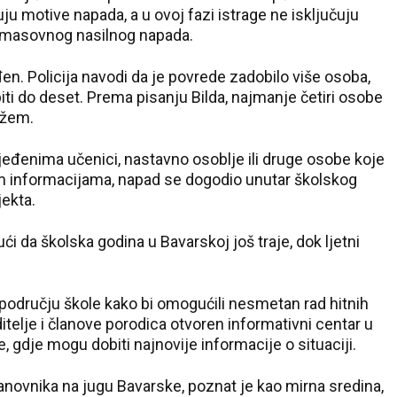
đuju motive napada, a u ovoj fazi istrage ne isključuju
j masovnog nasilnog napada.
en. Policija navodi da je povrede zadobilo više osoba,
iti do deset. Prema pisanju Bilda, najmanje četiri osobe
ožem.
jeđenima učenici, nastavno osoblje ili druge osobe koje
vim informacijama, napad se dogodio unutar školskog
jekta.
i da školska godina u Bavarskoj još traje, dok ljetni
e području škole kako bi omogućili nesmetan rad hitnih
oditelje i članove porodica otvoren informativni centar u
gdje mogu dobiti najnovije informacije o situaciji.
anovnika na jugu Bavarske, poznat je kao mirna sredina,