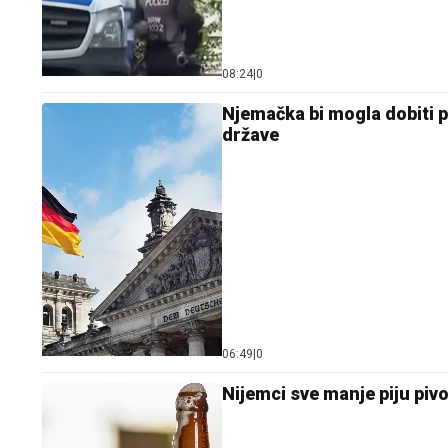
08:24
|
0
Njemačka bi mogla dobiti p
države
06:49
|
0
Nijemci sve manje piju piv