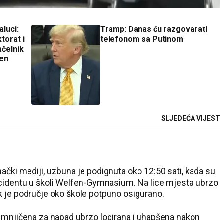
aluci:
Tramp: Danas ću razgovarati
torat i
telefonom sa Putinom
ačelnik
ren
SLJEDEĆA VIJEST
ki mediji, uzbuna je podignuta oko 12:50 sati, kada su
ncidentu u školi Welfen-Gymnasium. Na lice mjesta ubrzo
dok je područje oko škole potpuno osigurano.
sumnjičena za napad ubrzo locirana i uhapšena nakon