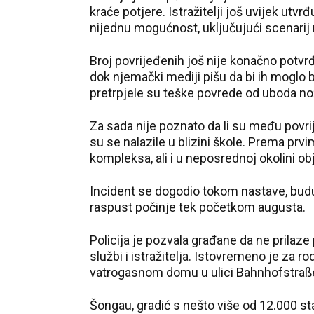
kraće potjere. Istražitelji još uvijek utvr
nijednu mogućnost, uključujući scenari
Broj povrijeđenih još nije konačno potvrđ
dok njemački mediji pišu da bi ih moglo b
pretrpjele su teške povrede od uboda n
Za sada nije poznato da li su među povri
su se nalazile u blizini škole. Prema pr
kompleksa, ali i u neposrednoj okolini ob
Incident se dogodio tokom nastave, buduć
raspust počinje tek početkom augusta.
Policija je pozvala građane da ne prilaz
službi i istražitelja. Istovremeno je za r
vatrogasnom domu u ulici Bahnhofstraße, 
Šongau, gradić s nešto više od 12.000 st