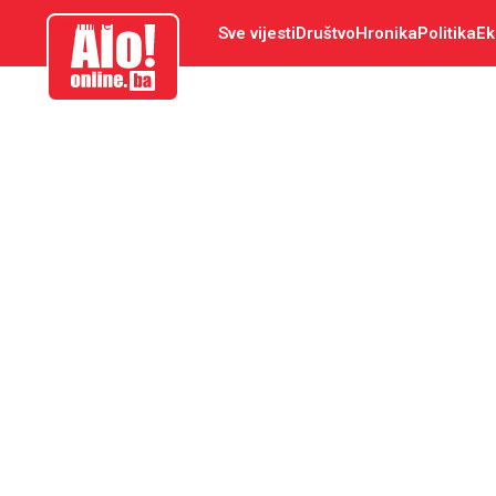
aloonline.ba
Sve vijesti
Društvo
Hronika
Politika
Ek