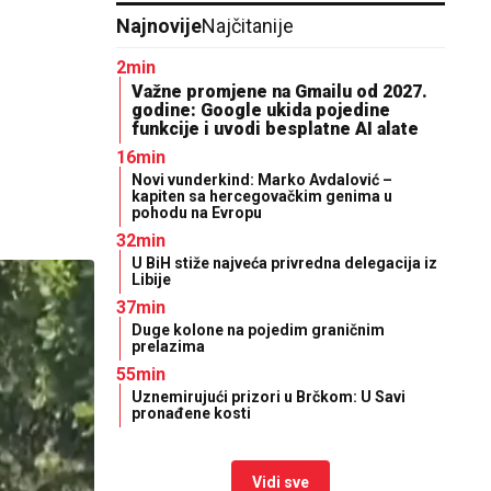
Najnovije
Najčitanije
2min
Važne promjene na Gmailu od 2027.
godine: Google ukida pojedine
funkcije i uvodi besplatne AI alate
16min
Novi vunderkind: Marko Avdalović –
kapiten sa hercegovačkim genima u
pohodu na Evropu
32min
U BiH stiže najveća privredna delegacija iz
Libije
37min
Duge kolone na pojedim graničnim
prelazima
55min
Uznemirujući prizori u Brčkom: U Savi
pronađene kosti
Vidi sve