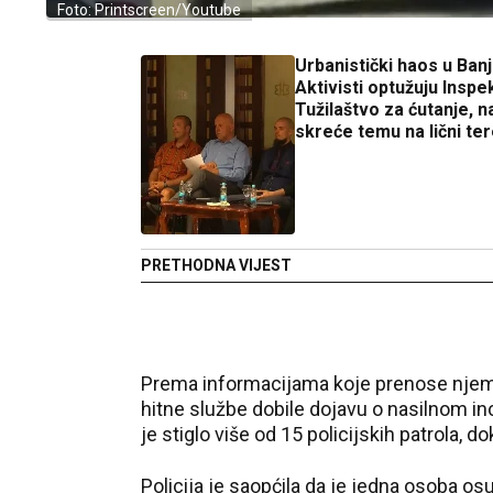
Foto: Printscreen/Youtube
Urbanistički haos u Banj
Aktivisti optužuju Inspek
Tužilaštvo za ćutanje, n
skreće temu na lični te
PRETHODNA VIJEST
Prema informacijama koje prenose njemač
hitne službe dobile dojavu o nasilnom i
je stiglo više od 15 policijskih patrola, 
Policija je saopćila da je jedna osoba o