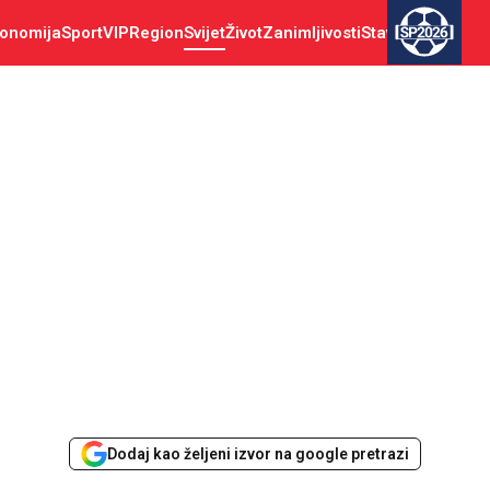
onomija
Sport
VIP
Region
Svijet
Život
Zanimljivosti
Stav
SP2026
Dodaj kao željeni izvor na google pretrazi