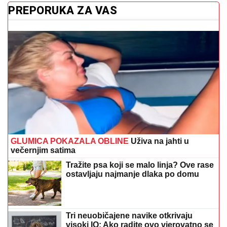
PREPORUKA ZA VAS
GLUMICA POKAZALA OBLINE
Uživa na jahti u
večernjim satima
Tražite psa koji se malo linja? Ove rase
ostavljaju najmanje dlaka po domu
Tri neuobičajene navike otkrivaju
visoki IQ: Ako radite ovo vjerovatno se