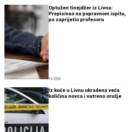
Optužen tinejdžer iz Livna:
Prepisivao na popravnom ispitu,
pa zaprijetio profesoru
16:20
|
0
Iz kuće u Livnu ukradena veća
količina novca i vatreno oružje