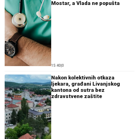
Mostar, a Vlada ne popušta
15:40
|
0
Nakon kolektivnih otkaza
ljekara, građani Livanjskog
kantona od sutra bez
zdravstvene zaštite