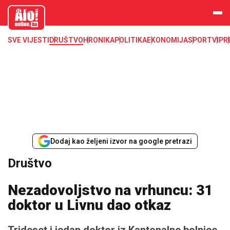
aloonline.b
a
SVE VIJESTI
DRUŠTVO
HRONIKA
POLITIKA
EKONOMIJA
SPORT
VIP
R
Dodaj kao željeni izvor na google pretrazi
Društvo
Nezadovoljstvo na vrhuncu: 31
doktor u Livnu dao otkaz