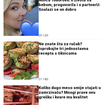
bebom, progovorila i o partnerU:
Snalazi se on dobro
20:12
|
0
Ne znate šta za ručak?
Isprobajte tri jednostavna
recepta s tikvicama
21:14
|
0
Koliko dugo meso smije stajati u
zamrzivaču? Mnogi prave ovu
grešku i kvare mu kvalitet