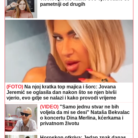
pametniji od drugih
(FOTO)
Na njoj kratka top majica i šorc: Jovana
Jeremić se oglasila dan nakon što se njen bivši
vjerio, evo gdje se nalazi i kako provodi vrijeme
(VIDEO)
"Samo jednu stvar ne bih
voljela da mi se desi" Nataša Bekvalac
o koncertu Dina Merlina, kćerkama i
privatnom životu
Horoskop otkriva: Jedan znak danas