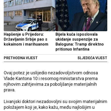
Hapšenje u Prijedoru:
Bijela kuća isposlovala
Državljanin Srbije pao s
ukidanje suspenzije za
kokainom i marihuanom
Baloguna: Tramp direktno
pritisnuo Infantina
PRETHODNA VIJEST
SLJEDEĆA VIJEST
Ovaj potez je uslijedio nezadovoljstvom odnosa
Vlade Kantona 10 i resornog ministarstva prema
njihovim zahtjevima za poboljšanje materijalnih
prava.
Livanjski doktori nezadovoljni su svojim materijalnim
položajem koji je, kako kažu, među najlošijim u