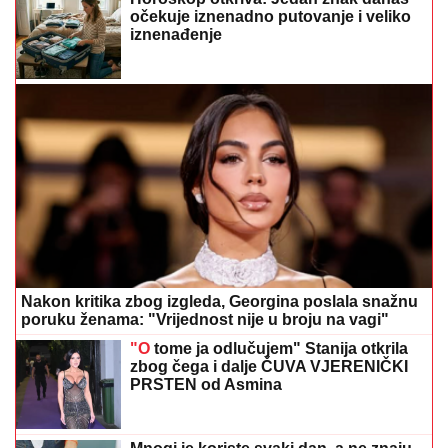
očekuje iznenadno putovanje i veliko
iznenađenje
Nakon kritika zbog izgleda, Georgina poslala snažnu
poruku ženama: "Vrijednost nije u broju na vagi"
"O
tome ja odlučujem" Stanija otkrila
zbog čega i dalje ČUVA VJERENIČKI
PRSTEN od Asmina