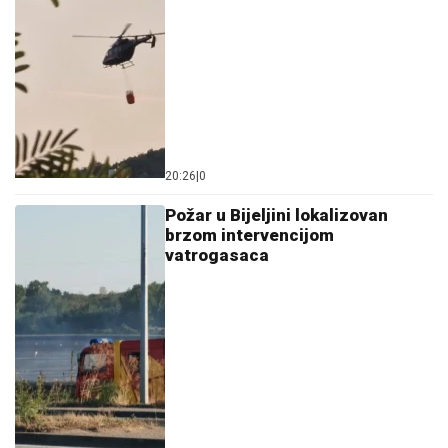
20:26
|
0
Požar u Bijeljini lokalizovan
brzom intervencijom
vatrogasaca