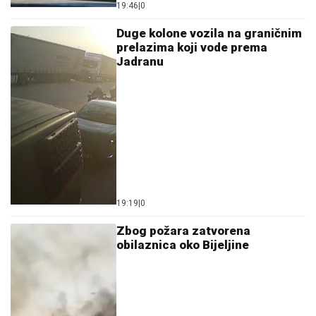
19:46
|
0
Duge kolone vozila na graničnim
prelazima koji vode prema
Јadranu
19:19
|
0
Zbog požara zatvorena
obilaznica oko Bijeljine