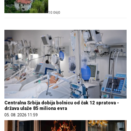
10:06
|
0
Centralna Srbija dobija bolnicu od čak 12 spratova -
država ulaže 85 miliona evra
05. 08. 2026 11:59