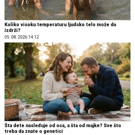
Koliko visoku temperaturu ljudsko telo može da
izdrži?
05. 08. 2026 14:12
Šta dete nasleđuje od oca, a šta od majke? Sve što
treba da znate o genetici