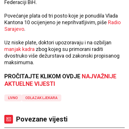
Federaciji BiH.
Povećanje plata od tri posto koje je ponudila Vlada
Kantona 10 ocijenjeno je neprihvatljivim, piše
Radio
Sarajevo
.
Uz niske plate, doktori upozoravaju i na ozbiljan
manjak kadra
zbog kojeg su primorani raditi
dvostruko više dežurstava od zakonski propisanog
maksimuma.
PROČITAJTE KLIKOM OVDJE
NAJVAŽNIJE
AKTUELNE VIJESTI
LIVNO
ODLAZAK LJEKARA
Povezane vijesti