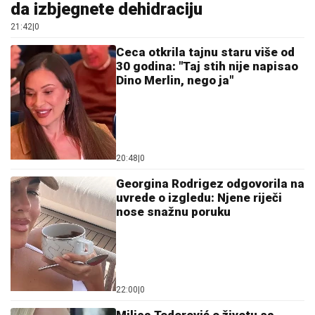
da izbjegnete dehidraciju
21:42
|
0
Ceca otkrila tajnu staru više od
30 godina: "Taj stih nije napisao
Dino Merlin, nego ja"
20:48
|
0
Georgina Rodrigez odgovorila na
uvrede o izgledu: Njene riječi
nose snažnu poruku
22:00
|
0
Milica Todorović o životu sa