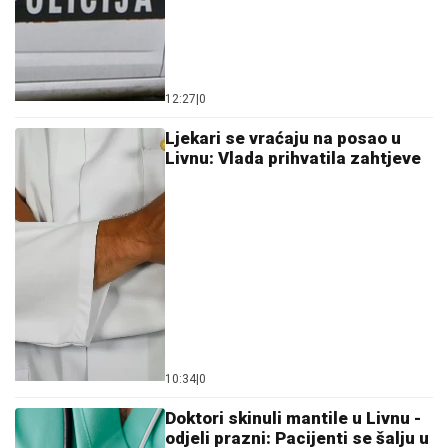
12:27
|
0
Ljekari se vraćaju na posao u
Livnu: Vlada prihvatila zahtjeve
10:34
|
0
Doktori skinuli mantile u Livnu -
odjeli prazni: Pacijenti se šalju u