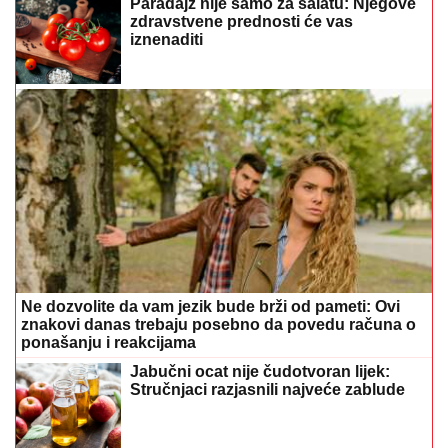
Paradajz nije samo za salatu: Njegove
zdravstvene prednosti će vas
iznenaditi
Ne dozvolite da vam jezik bude brži od pameti: Ovi
znakovi danas trebaju posebno da povedu računa o
ponašanju i reakcijama
Jabučni ocat nije čudotvoran lijek:
Stručnjaci razjasnili najveće zablude