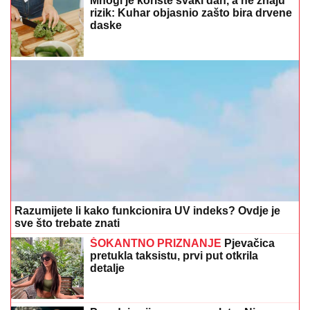
Mnogi je koriste svaki dan, a ne znaju
rizik: Kuhar objasnio zašto bira drvene
daske
Razumijete li kako funkcionira UV indeks? Ovdje je
sve što trebate znati
ŠOKANTNO PRIZNANJE
Pjevačica
pretukla taksistu, prvi put otkrila
detalje