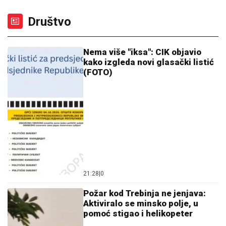
Društvo
Nema više "iksa": CIK objavio
kako izgleda novi glasački listić
(FOTO)
21:28
|
0
Požar kod Trebinja ne jenjava:
Aktiviralo se minsko polje, u
pomoć stigao i helikopeter