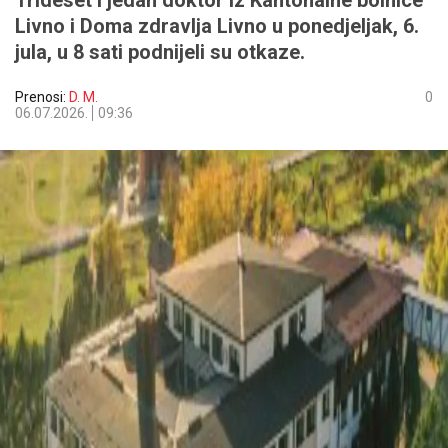
Trideset i jedan doktor iz Kantonalne bolnice
Livno i Doma zdravlja Livno u ponedjeljak, 6.
jula, u 8 sati podnijeli su otkaze.
Prenosi:
D. M.
0
06.07.2026.
09:36