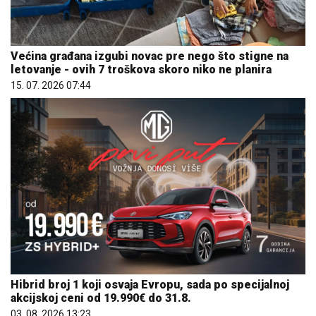
Većina građana izgubi novac pre nego što stigne na
letovanje - ovih 7 troškova skoro niko ne planira
15. 07. 2026 07:44
Hibrid broj 1 koji osvaja Evropu, sada po specijalnoj
akcijskoj ceni od 19.990€ do 31.8.
03. 08. 2026 13:23