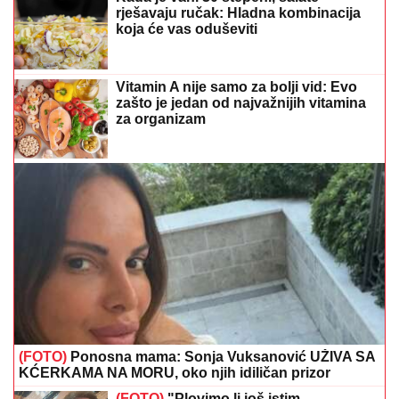
(FOTO)
Ponosna mama: Sonja Vuksanović UŽIVA SA
KĆERKAMA NA MORU, oko njih idiličan prizor
(FOTO)
"Plovimo li još istim
smjerom?" Otac Predrag Popović
objavio fotografiju svoje žene, pa
opisom sve iznenadio
Pospite samo ovaj otpad iz kuhinje po
zemlji: Nema više CRNIH MRLJA NA
PARADAJZU, ne truli uopšte