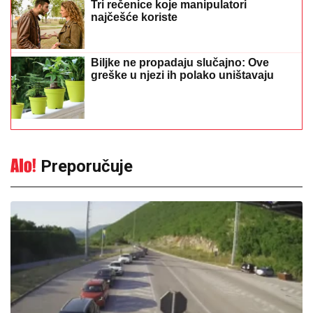
Gužve na granicama: Pojačan
saobraćaj prema Hrvatskoj i Crnoj
Gori
13:27
|
0
Srpska pjevačica pretukla
taksistu: "Čika se nije lijepo
proveo"