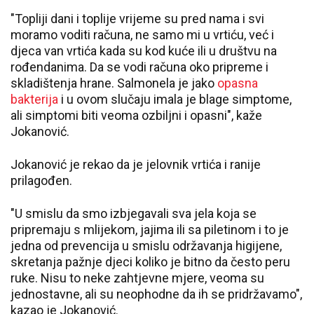
"Topliji dani i toplije vrijeme su pred nama i svi
moramo voditi računa, ne samo mi u vrtiću, već i
djeca van vrtića kada su kod kuće ili u društvu na
rođendanima. Da se vodi računa oko pripreme i
skladištenja hrane. Salmonela je jako
opasna
bakterija
i u ovom slučaju imala je blage simptome,
ali simptomi biti veoma ozbiljni i opasni", kaže
Jokanović.
Jokanović je rekao da je jelovnik vrtića i ranije
prilagođen.
"U smislu da smo izbjegavali sva jela koja se
pripremaju s mlijekom, jajima ili sa piletinom i to je
jedna od prevencija u smislu održavanja higijene,
skretanja pažnje djeci koliko je bitno da često peru
ruke. Nisu to neke zahtjevne mjere, veoma su
jednostavne, ali su neophodne da ih se pridržavamo",
kazao je Jokanović.