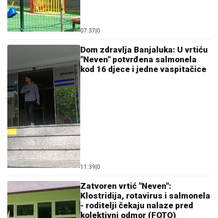
07:37
|
0
Dom zdravlja Banjaluka: U vrtiću
"Neven" potvrđena salmonela
kod 16 djece i jedne vaspitačice
11:39
|
0
Zatvoren vrtić "Neven":
Klostridija, rotavirus i salmonela
- roditelji čekaju nalaze pred
kolektivni odmor (FOTO)