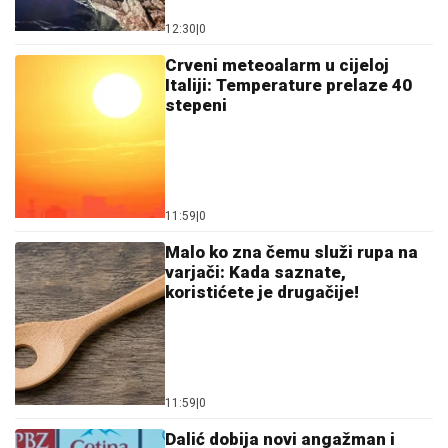
varjači: Kada saznate,
koristićete je drugačije!
11:59
|
0
Dalić dobija novi angažman i
postaje najplaćeniji hrvatski
trener
12:16
|
0