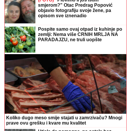
Koliko dugo meso smije stajati u zamrzivaču? Mnogi
prave ovu grešku i kvare mu kvalitet
Htjela da pomogne, pa ostala bez
50.000 evra: Emina Jahović otkrila
kako je nasjela na prevaru djevojke
Crne Gore
Željko Joksimović o Dini Merlinu: "Nije
me zvao da gostujem, ali uvijek se
radujem našoj saradnji"