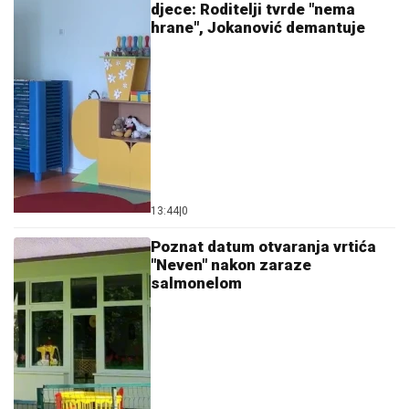
djece: Roditelji tvrde "nema
hrane", Jokanović demantuje
13:44
|
0
Poznat datum otvaranja vrtića
"Neven" nakon zaraze
salmonelom