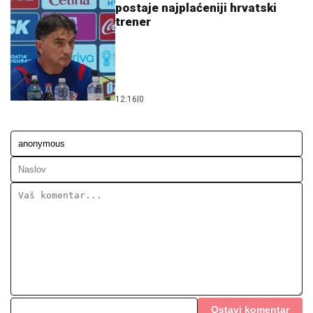
Ostavi komentar
KOMENTARI (0)
Društvo
Nova novela Gorana Babića
zaokupila pažnju čitalaca:
Ljubav Galicijana i Srpkinje čita
se sa obje strane Save