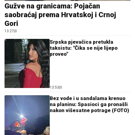
13:53
|
0
Bez vode i u sandalama krenuo
na planinu: Spasioci ga pronašli
nakon višesatne potrage (FOTO)
12:30
|
0
Crveni meteoalarm u cijeloj
Italiji: Temperature prelaze 40
stepeni
11:59
|
0
Malo ko zna čemu služi rupa na