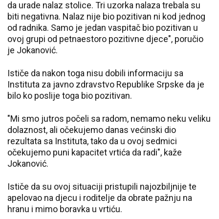
da urade nalaz stolice. Tri uzorka nalaza trebala su
biti negativna. Nalaz nije bio pozitivan ni kod jednog
od radnika. Samo je jedan vaspitač bio pozitivan u
ovoj grupi od petnaestoro pozitivne djece", poručio
je Jokanović.
Ističe da nakon toga nisu dobili informaciju sa
Instituta za javno zdravstvo Republike Srpske da je
bilo ko poslije toga bio pozitivan.
"Mi smo jutros počeli sa radom, nemamo neku veliku
dolaznost, ali očekujemo danas većinski dio
rezultata sa Instituta, tako da u ovoj sedmici
očekujemo puni kapacitet vrtića da radi", kaže
Jokanović.
Ističe da su ovoj situaciji pristupili najozbiljnije te
apelovao na djecu i roditelje da obrate pažnju na
hranu i mimo boravka u vrtiću.