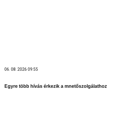
Egyre több hívás érkezik a mnetőszolgálathoz
06. 08. 2026 10:05
Завера у механи и српски Џејмс Бонд из 1787.
године