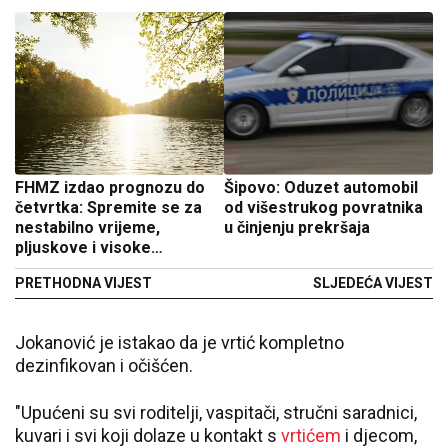
FHMZ izdao prognozu do
Šipovo: Oduzet automobil
četvrtka: Spremite se za
od višestrukog povratnika
nestabilno vrijeme,
u činjenju prekršaja
pljuskove i visoke
temperature
PRETHODNA VIJEST
SLJEDEĆA VIJEST
Jokanović je istakao da je vrtić kompletno
dezinfikovan i očišćen.
"Upućeni su svi roditelji, vaspitači, stručni saradnici,
kuvari i svi koji dolaze u kontakt s
vrtićem
i djecom,