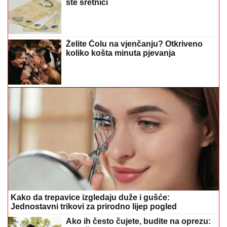
Kako da trepavice izgledaju duže i gušće:
Jednostavni trikovi za prirodno lijep pogled
Ako ih često čujete, budite na oprezu:
Tri rečenice koje manipulatori
najčešće koriste
Biljke ne propadaju slučajno: Ove
greške u njezi ih polako uništavaju
Preporučuje