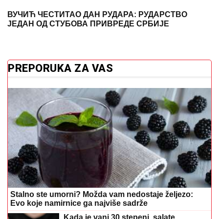
Stalno ste umorni? Možda vam nedostaje željezo:
Evo koje namirnice ga najviše sadrže
Kada je vani 30 stepeni, salate
rješavaju ručak: Hladna kombinacija
koja će vas oduševiti
Vitamin A nije samo za bolji vid: Evo
zašto je jedan od najvažnijih vitamina
za organizam