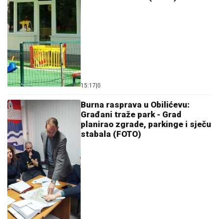
15:17
|
0
Burna rasprava u Obilićevu:
Građani traže park - Grad
planirao zgrade, parkinge i sječu
stabala (FOTO)