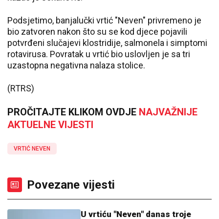
Podsjetimo, banjalučki vrtić "Neven" privremeno je
bio zatvoren nakon što su se kod djece pojavili
potvrđeni slučajevi klostridije, salmonela i simptomi
rotavirusa. Povratak u vrtić bio uslovljen je sa tri
uzastopna negativna nalaza stolice.
(RTRS)
PROČITAJTE KLIKOM OVDJE
NAJVAŽNIJE
AKTUELNE VIJESTI
VRTIĆ NEVEN
Povezane vijesti
U vrtiću "Neven" danas troje