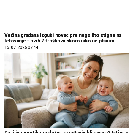
Većina građana izgubi novac pre nego što stigne na
letovanje - ovih 7 troškova skoro niko ne planira
15. 07. 2026 07:44
Da li je genetika zaslužna za rađanje blizanaca? Istina o
naslednim faktorima i blizanačkoj trudnoći
06. 08. 2026 06:38