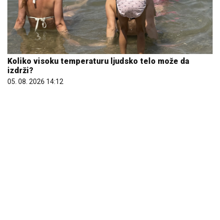
Koliko visoku temperaturu ljudsko telo može da
izdrži?
05. 08. 2026 14:12
Marija (3) se igrala u dvorištu i samo je nestala: Posle
42 godine otac je pronašao, zanemeo je kada je saznao
gde je bila