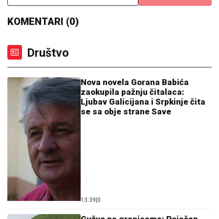
13:39
|
0
Gužve na granicama: Pojačan
saobraćaj prema Hrvatskoj i
Crnoj Gori
13:27
|
0