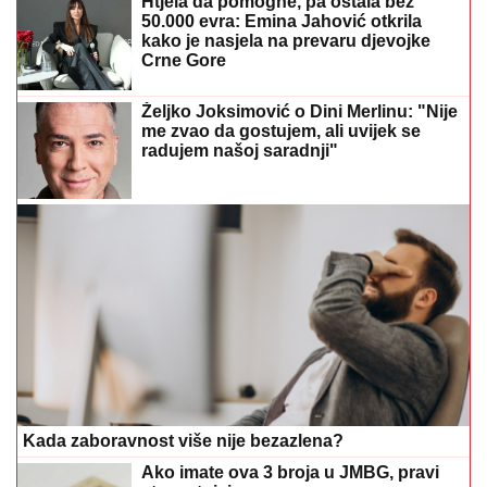
Kada zaboravnost više nije bezazlena?
Ako imate ova 3 broja u JMBG, pravi
ste sretnici
Želite Čolu na vjenčanju? Otkriveno
koliko košta minuta pjevanja