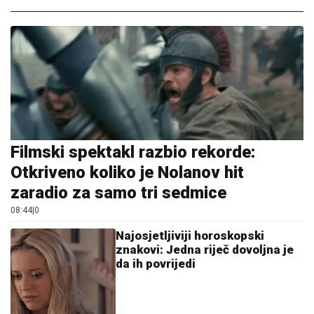
Filmski spektakl razbio rekorde:
Otkriveno koliko je Nolanov hit
zaradio za samo tri sedmice
08:44
|
0
Najosjetljiviji horoskopski
znakovi: Jedna riječ dovoljna je
da ih povrijedi