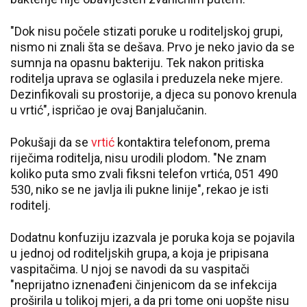
"Dok nisu počele stizati poruke u roditeljskoj grupi,
nismo ni znali šta se dešava. Prvo je neko javio da se
sumnja na opasnu bakteriju. Tek nakon pritiska
roditelja uprava se oglasila i preduzela neke mjere.
Dezinfikovali su prostorije, a djeca su ponovo krenula
u vrtić", ispričao je ovaj Banjalučanin.
Pokušaji da se
vrtić
kontaktira telefonom, prema
riječima roditelja, nisu urodili plodom. "Ne znam
koliko puta smo zvali fiksni telefon vrtića, 051 490
530, niko se ne javlja ili pukne linije", rekao je isti
roditelj.
Dodatnu konfuziju izazvala je poruka koja se pojavila
u jednoj od roditeljskih grupa, a koja je pripisana
vaspitačima. U njoj se navodi da su vaspitači
"neprijatno iznenađeni činjenicom da se infekcija
proširila u tolikoj mjeri, a da pri tome oni uopšte nisu