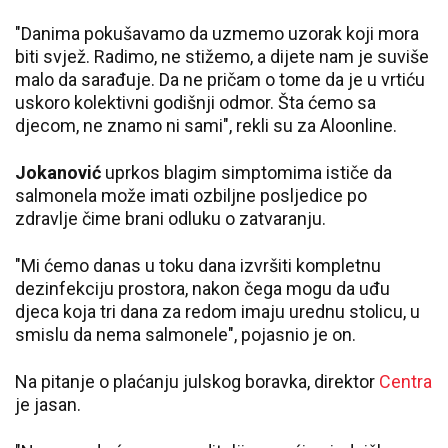
"Danima pokušavamo da uzmemo uzorak koji mora
biti svjež. Radimo, ne stižemo, a dijete nam je suviše
malo da sarađuje. Da ne pričam o tome da je u vrtiću
uskoro kolektivni godišnji odmor. Šta ćemo sa
djecom, ne znamo ni sami", rekli su za Aloonline.
Jokanović
uprkos blagim simptomima ističe da
salmonela može imati ozbiljne posljedice po
zdravlje čime brani odluku o zatvaranju.
"Mi ćemo danas u toku dana izvršiti kompletnu
dezinfekciju prostora, nakon čega mogu da uđu
djeca koja tri dana za redom imaju urednu stolicu, u
smislu da nema salmonele", pojasnio je on.
Na pitanje o plaćanju julskog boravka, direktor
Centra
je jasan.