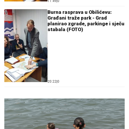
11:49
|
0
Burna rasprava u Obilićevu:
Građani traže park - Grad
planirao zgrade, parkinge i sječu
stabala (FOTO)
20:22
|
0