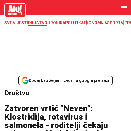
aloonline.b
a
SVE VIJESTI
DRUŠTVO
HRONIKA
POLITIKA
EKONOMIJA
SPORT
VIP
R
Dodaj kao željeni izvor na google pretrazi
Društvo
Zatvoren vrtić "Neven":
Klostridija, rotavirus i
salmonela - roditelji čekaju