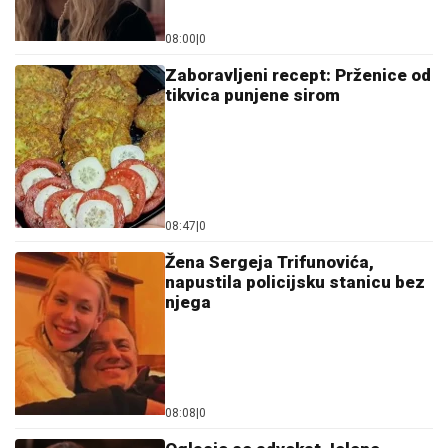
08:00
|
0
Zaboravljeni recept: Prženice od
tikvica punjene sirom
08:47
|
0
Žena Sergeja Trifunovića,
napustila policijsku stanicu bez
njega
08:08
|
0