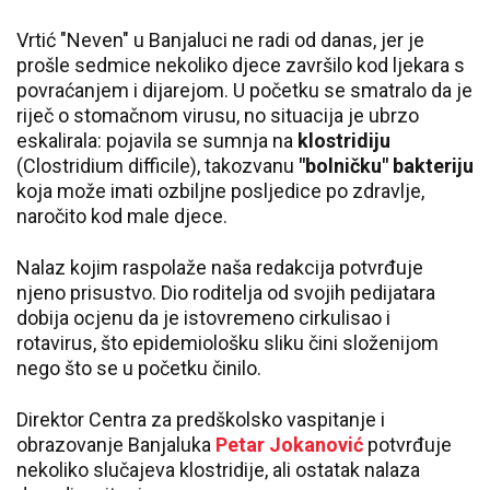
Vrtić "Neven" u Banjaluci ne radi od danas, jer je
prošle sedmice nekoliko djece završilo kod ljekara s
povraćanjem i dijarejom. U početku se smatralo da je
riječ o stomačnom virusu, no situacija je ubrzo
eskalirala: pojavila se sumnja na
klostridiju
(Clostridium difficile), takozvanu
"bolničku" bakteriju
koja može imati ozbiljne posljedice po zdravlje,
naročito kod male djece.
Nalaz kojim raspolaže naša redakcija potvrđuje
njeno prisustvo. Dio roditelja od svojih pedijatara
dobija ocjenu da je istovremeno cirkulisao i
rotavirus, što epidemiološku sliku čini složenijom
nego što se u početku činilo.
Direktor Centra za predškolsko vaspitanje i
obrazovanje Banjaluka
Petar Jokanović
potvrđuje
nekoliko slučajeva klostridije, ali ostatak nalaza