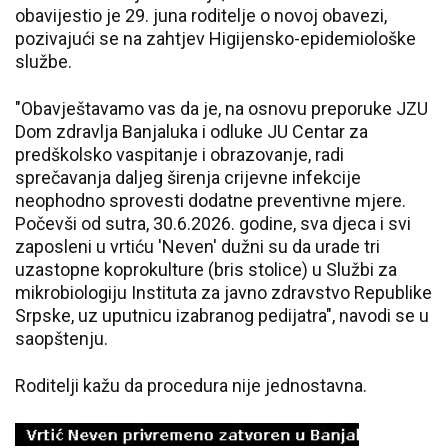
obavijestio je 29. juna roditelje o novoj obavezi,
pozivajući se na zahtjev Higijensko-epidemiološke
službe.
"Obavještavamo vas da je, na osnovu preporuke JZU
Dom zdravlja Banjaluka i odluke JU Centar za
predškolsko vaspitanje i obrazovanje, radi
sprečavanja daljeg širenja crijevne infekcije
neophodno sprovesti dodatne preventivne mjere.
Počevši od sutra, 30.6.2026. godine, sva djeca i svi
zaposleni u vrtiću 'Neven' dužni su da urade tri
uzastopne koprokulture (bris stolice) u Službi za
mikrobiologiju Instituta za javno zdravstvo Republike
Srpske, uz uputnicu izabranog pedijatra", navodi se u
saopštenju.
Roditelji kažu da procedura nije jednostavna.