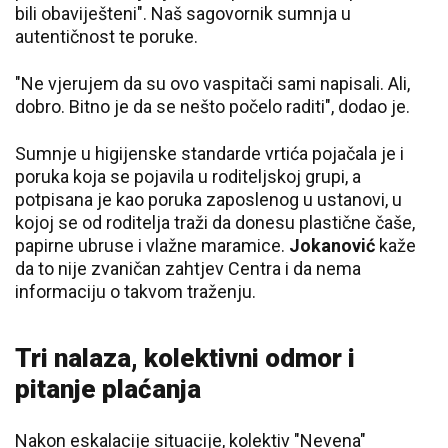
bili obaviješteni". Naš sagovornik sumnja u
autentičnost te poruke.
"Ne vjerujem da su ovo vaspitači sami napisali. Ali,
dobro. Bitno je da se nešto počelo raditi", dodao je.
Sumnje u higijenske standarde vrtića pojačala je i
poruka koja se pojavila u roditeljskoj grupi, a
potpisana je kao poruka zaposlenog u ustanovi, u
kojoj se od roditelja traži da donesu plastične čaše,
papirne ubruse i vlažne maramice.
Jokanović
kaže
da to nije zvaničan zahtjev Centra i da nema
informaciju o takvom traženju.
Tri nalaza, kolektivni odmor i
pitanje plaćanja
Nakon eskalacije situacije, kolektiv "Nevena"