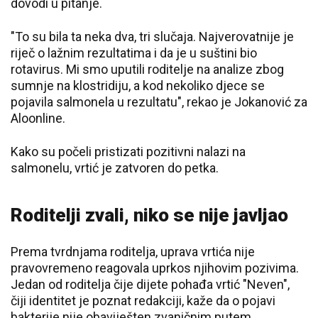
dovodi u pitanje.
"To su bila ta neka dva, tri slučaja. Najverovatnije je
riječ o lažnim rezultatima i da je u suštini bio
rotavirus. Mi smo uputili roditelje na analize zbog
sumnje na klostridiju, a kod nekoliko djece se
pojavila salmonela u rezultatu", rekao je Jokanović za
Aloonline.
Kako su počeli pristizati pozitivni nalazi na
salmonelu, vrtić je zatvoren do petka.
Roditelji zvali, niko se nije javljao
Prema tvrdnjama roditelja, uprava vrtića nije
pravovremeno reagovala uprkos njihovim pozivima.
Jedan od roditelja čije dijete pohađa vrtić "Neven",
čiji identitet je poznat redakciji, kaže da o pojavi
bakterije nije obaviješten zvaničnim putem.