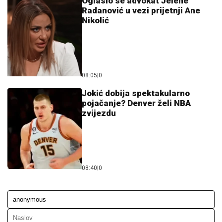
Oglasio se advokat Jelene
Radanović u vezi prijetnji Ane
Nikolić
08:05
|
0
Jokić dobija spektakularno
pojačanje? Denver želi NBA
zvijezdu
08:40
|
0