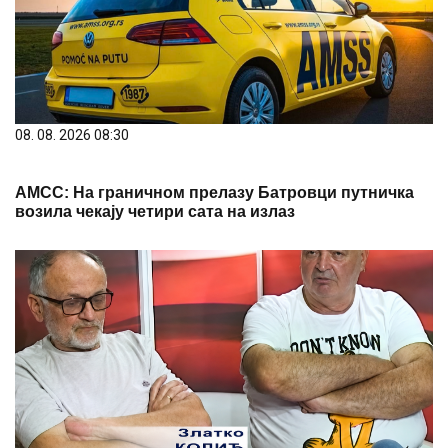
08. 08. 2026 08:30
АМСС: На граничном прелазу Батровци путничка
возила чекају четири сата на излаз