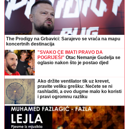
The Prodigy na Grbavici: Sarajevo se vraća na mapu
koncertnih destinacija
"SVAKO ĆE IMATI PRAVO DA
POGRIJEŠI"
Otac Nemanje Gudelja se
oglasio nakon što je postao djed
Ako držite ventilator tik uz krevet,
pravite veliku grešku: Nećete se ni
rashladiti, a ovo dugme malo ko koristi
i pravi ogromnu razliku