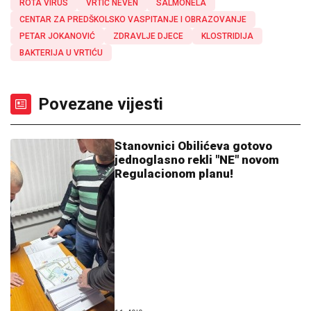
ROTA VIRUS
VRTIĆ NEVEN
SALMONELA
CENTAR ZA PREDŠKOLSKO VASPITANJE I OBRAZOVANJE
PETAR JOKANOVIĆ
ZDRAVLJE DJECE
KLOSTRIDIJA
BAKTERIJA U VRTIĆU
Povezane vijesti
Stanovnici Obilićeva gotovo
jednoglasno rekli "NE" novom
Regulacionom planu!