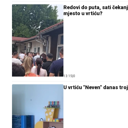
Redovi do puta, sati čekanj
mjesto u vrtiću?
13:15
|
0
U vrtiću "Neven" danas tro