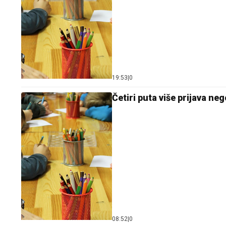
19:53
|
0
Četiri puta više prijava ne
08:52
|
0