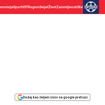
onomija
Sport
VIP
Region
Svijet
Život
Zanimljivosti
Stav
SP2026
Dodaj kao željeni izvor na google pretrazi