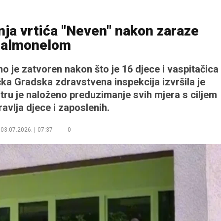
ja vrtića "Neven" nakon zaraze
salmonelom
no je zatvoren nakon što je 16 djece i vaspitačica
a Gradska zdravstvena inspekcija izvršila je
ntru je naloženo preduzimanje svih mjera s ciljem
ravlja djece i zaposlenih.
03.07.2026.
07:37
0