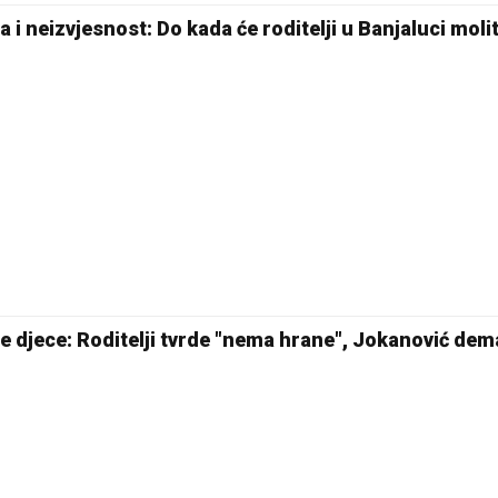
a i neizvjesnost: Do kada će roditelji u Banjaluci molit
18 °C
Pale
je djece: Roditelji tvrde "nema hrane", Jokanović dem