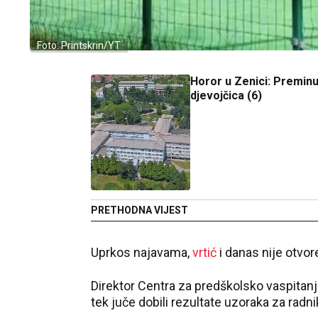
Foto: Printskrin/YT
Horor u Zenici: Preminu
djevojčica (6)
PRETHODNA VIJEST
Uprkos najavama,
vrtić
i danas nije otvo
Direktor Centra za predškolsko vaspitanj
tek juče dobili rezultate uzoraka za radni