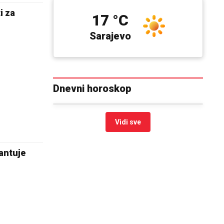
i za
17 °C
Sarajevo
Dnevni horoskop
Vidi sve
antuje