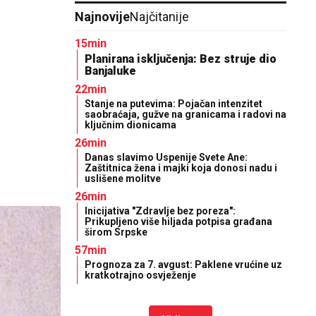
Najnovije
Najčitanije
15min
Planirana isključenja: Bez struje dio
Banjaluke
22min
Stanje na putevima: Pojačan intenzitet
saobraćaja, gužve na granicama i radovi na
ključnim dionicama
26min
Danas slavimo Uspenije Svete Ane:
Zaštitnica žena i majki koja donosi nadu i
uslišene molitve
26min
Inicijativa "Zdravlje bez poreza":
Prikupljeno više hiljada potpisa građana
širom Srpske
57min
Prognoza za 7. avgust: Paklene vrućine uz
kratkotrajno osvježenje