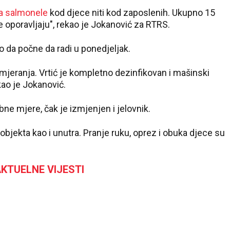
a salmonele
kod djece niti kod zaposlenih. Ukupno 15
se oporavljaju", rekao je Јokanović za RTRS.
ao da počne da radi u ponedjeljak.
jeranja. Vrtić je kompletno dezinfikovan i mašinski
kao je Јokanović.
bne mjere, čak je izmjenjen i jelovnik.
 objekta kao i unutra. Pranje ruku, oprez i obuka djece su
KTUELNE VIJESTI