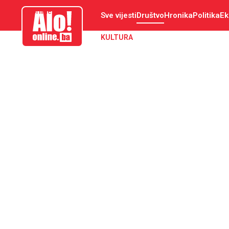
aloonline.ba
Sve vijesti
Društvo
Hronika
Politika
Ek
KULTURA