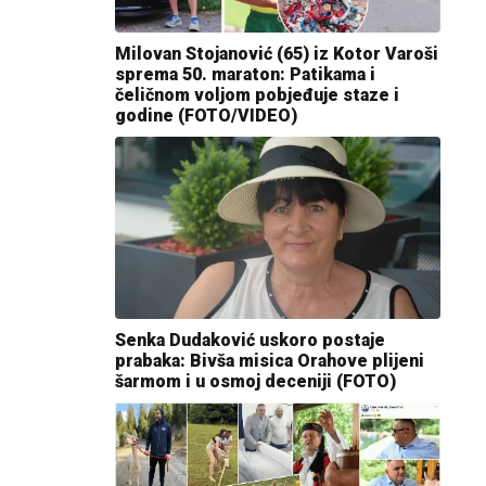
Milovan Stojanović (65) iz Kotor Varoši
sprema 50. maraton: Patikama i
čeličnom voljom pobjeđuje staze i
godine (FOTO/VIDEO)
Senka Dudaković uskoro postaje
prabaka: Bivša misica Orahove plijeni
šarmom i u osmoj deceniji (FOTO)