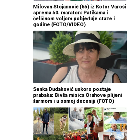
Milovan Stojanović (65) iz Kotor Varoši
sprema 50. maraton: Patikama i
čeličnom voljom pobjeđuje staze i
godine (FOTO/VIDEO)
Senka Dudaković uskoro postaje
prabaka: Bivša misica Orahove plijeni
šarmom i u osmoj deceniji (FOTO)