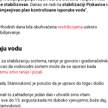
je stabilizovan
. Danas se radi na
stabilizaciji Piskavice i
rimjenjivan plan kontrolisane isporuke vode
",
rethodnih dana bila obuhvaćena
restrikcijama
uskoro
bdijevanje.
aju vodu
za stabilizaciju sistema, ranije je govorio i gradonačelnik
sticao da vodovodni sistem može da se oporavi kada
emu smo ranije i pisali.
da, Stanivuković je poručio da je upravo do toga i došlo
ali to zahlađenje jedan dan i uhvatili smo ritam.
 sve do 15. avgusta kada mi duboko vjerujemo, bože daj,
tanivuković.