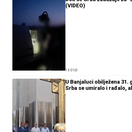
(VIDEO)
13:01
|
0
U Banjaluci obilježena 31.
Srba se umiralo i rađalo, al