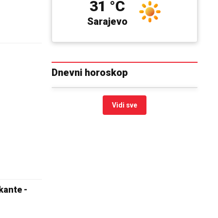
31 °C
Sarajevo
Dnevni horoskop
Vidi sve
kante -