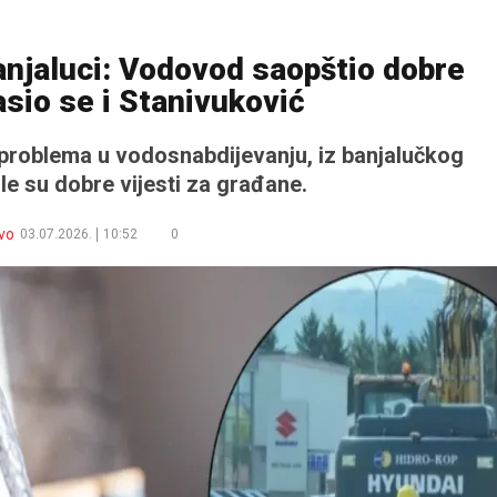
anjaluci: Vodovod saopštio dobre
lasio se i Stanivuković
 problema u vodosnabdijevanju, iz banjalučkog
e su dobre vijesti za građane.
vo
03.07.2026.
10:52
0