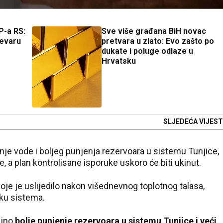
P-a RS:
Sve više građana BiH novac
revaru
pretvara u zlato: Evo zašto po
dukate i poluge odlaze u
Hrvatsku
SLJEDEĆA VIJEST
je vode i boljeg punjenja rezervoara u sistemu Tunjice,
, a plan kontrolisane isporuke uskoro će biti ukinut.
oje je uslijedilo nakon višednevnog toplotnog talasa,
vku sistema.
ajno
bolje punjenje rezervoara u sistemu Tunjice i veći