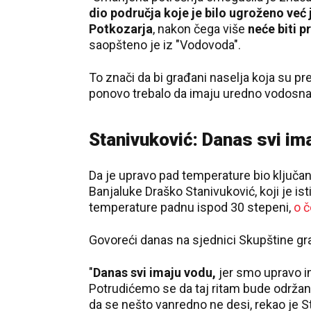
dio područja koje je bilo ugroženo već 
Potkozarja
, nakon čega više
neće biti p
saopšteno je iz "Vodovoda".
To znači da bi građani naselja koja su p
ponovo trebalo da imaju uredno vodosna
Stanivuković: Danas svi im
Da je upravo pad temperature bio ključan 
Banjaluke Draško Stanivuković, koji je i
temperature padnu ispod 30 stepeni,
o č
Govoreći danas na sjednici Skupštine gra
"
Danas svi imaju vodu,
jer smo upravo im
Potrudićemo se da taj ritam bude održan
da se nešto vanredno ne desi, rekao je S