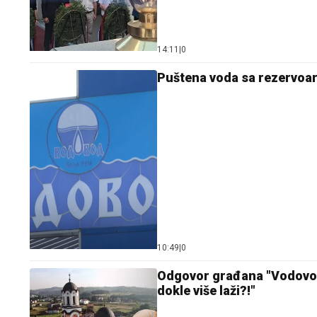
14:11
|
0
Puštena voda sa rezervoar
10:49
|
0
Odgovor građana "Vodovodu
dokle više laži?!"