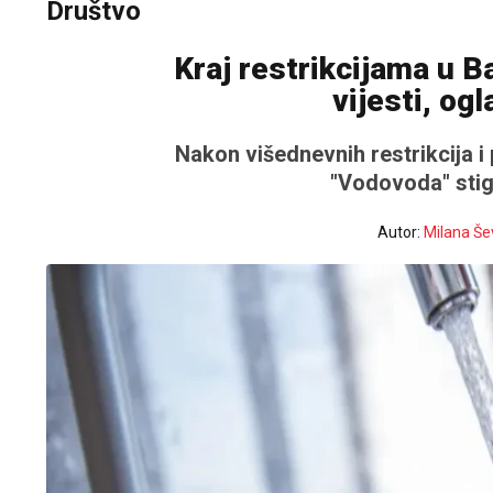
Društvo
Kraj restrikcijama u B
vijesti, og
Nakon višednevnih restrikcija i
"Vodovoda" stigl
Autor:
Milana Še