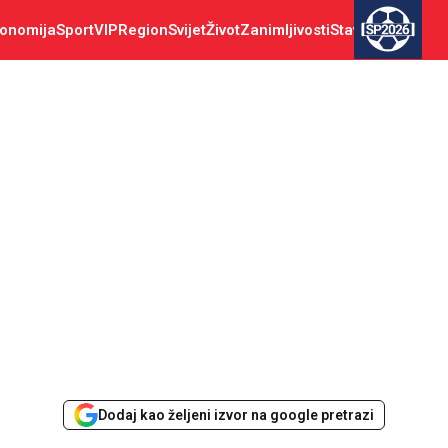
onomija
Sport
VIP
Region
Svijet
Život
Zanimljivosti
Stav
SP2026
Dodaj kao željeni izvor na google pretrazi