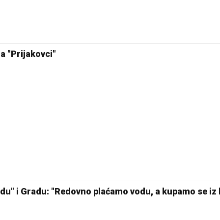
28 °C
Pale
a "Prijakovci"
" i Gradu: "Redovno plaćamo vodu, a kupamo se iz 