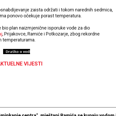
dosnabdijevanje zaista održati i tokom narednih sedmica,
ma ponovo očekuje porast temperatura.
 bio plan naizmjenične isporuke vode za dio
aj
, Prijakovce, Ramiće i Potkozarje, zbog rekordne
im temperaturama.
KTUELNE VIJESTI
šminkanje centra", mještani Ramića se kupaju vodom 