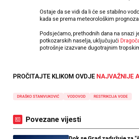
Ostaje da se vidi da li će se stabilno vo
kada se prema meteorološkim prognoza
Podsjećamo, prethodnih dana na snazi je
potkozarskih naselja, uključujuć
i Dragoč
potrošnje izazvane dugotrajnim tropsk
PROČITAJTE KLIKOM OVDJE
NAJVAŽNIJE A
DRAŠKO STANIVUKOVIĆ
VODOVOD
RESTRIKCIJA VODE
Povezane vijesti
Dok se Grad zadužuje za "