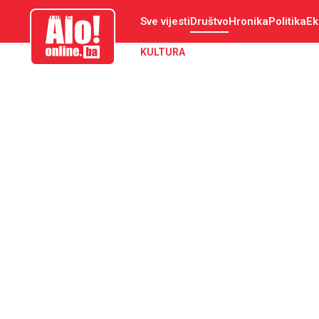
aloonline.ba
Sve vijesti
Društvo
Hronika
Politika
Ek
KULTURA