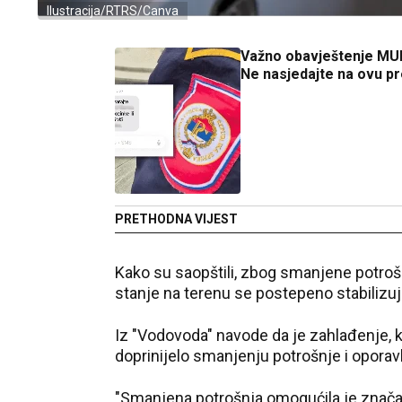
Ilustracija/RTRS/Canva
Važno obavještenje MU
Ne nasjedajte na ovu p
PRETHODNA VIJEST
Kako su saopštili, zbog smanjene potrošn
stanje na terenu se postepeno stabilizuje
Iz "Vodovoda" navode da je zahlađenje, k
doprinijelo smanjenju potrošnje i opora
"Smanjena potrošnja omogućila je znač