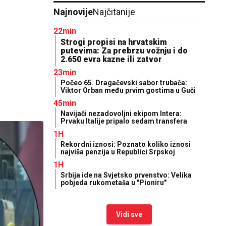
Najnovije
Najčitanije
22min
Strogi propisi na hrvatskim
putevima: Za prebrzu vožnju i do
2.650 evra kazne ili zatvor
23min
Počeo 65. Dragačevski sabor trubača:
Viktor Orban među prvim gostima u Guči
45min
Navijači nezadovoljni ekipom Intera:
Prvaku Italije pripalo sedam transfera
1H
Rekordni iznosi: Poznato koliko iznosi
najviša penzija u Republici Srpskoj
1H
Srbija ide na Svjetsko prvenstvo: Velika
pobjeda rukometaša u "Pioniru"
Vidi sve