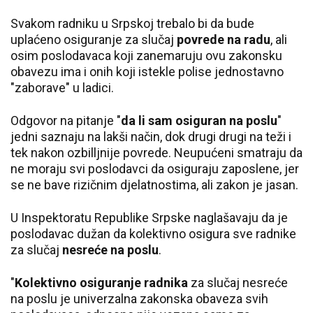
Svakom radniku u Srpskoj trebalo bi da bude
uplaćeno osiguranje za slučaj
povrede na radu
, ali
osim poslodavaca koji zanemaruju ovu zakonsku
obavezu ima i onih koji istekle polise jednostavno
"zaborave" u ladici.
Odgovor na pitanje "
da li sam osiguran na poslu
"
jedni saznaju na lakši način, dok drugi drugi na teži i
tek nakon ozbilljnije povrede. Neupućeni smatraju da
ne moraju svi poslodavci da osiguraju zaposlene, jer
se ne bave rizičnim djelatnostima, ali zakon je jasan.
U Inspektoratu Republike Srpske naglašavaju da je
poslodavac dužan da kolektivno osigura sve radnike
za slučaj
nesreće na poslu
.
"
Kolektivno osiguranje radnika
za slučaj nesreće
na poslu je univerzalna zakonska obaveza svih