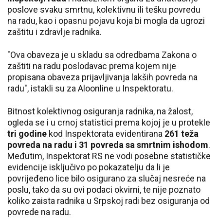
poslove svaku smrtnu, kolektivnu ili tešku povredu
na radu, kao i opasnu pojavu koja bi mogla da ugrozi
zaštitu i zdravlje radnika.
"Ova obaveza je u skladu sa odredbama Zakona o
zaštiti na radu poslodavac prema kojem nije
propisana obaveza prijavljivanja lakših povreda na
radu", istakli su za Aloonline u Inspektoratu.
Bitnost kolektivnog osiguranja radnika, na žalost,
ogleda se i u crnoj statistici prema kojoj je u protekle
tri godine
kod Inspektorata evidentirana
261 teža
povreda na radu i 31 povreda sa smrtnim ishodom
.
Međutim, Inspektorat RS ne vodi posebne statističke
evidencije isključivo po pokazatelju da li je
povrijeđeno lice bilo osigurano za slučaj nesreće na
poslu, tako da su ovi podaci okvirni, te nije poznato
koliko zaista radnika u Srpskoj radi bez osiguranja od
povrede na radu.