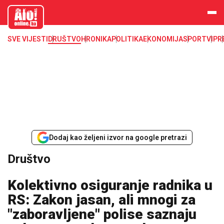
aloonline.b
a
SVE VIJESTI
DRUŠTVO
HRONIKA
POLITIKA
EKONOMIJA
SPORT
VIP
R
Dodaj kao željeni izvor na google pretrazi
Društvo
Kolektivno osiguranje radnika u
RS: Zakon jasan, ali mnogi za
"zaboravljene" polise saznaju