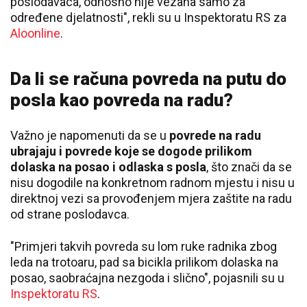
poslodavaca, odnosno nije vezana samo za
određene djelatnosti", rekli su u Inspektoratu RS za
Aloonline
.
Da li se računa povreda na putu do
posla kao povreda na radu?
Važno je napomenuti da se u
povrede na radu
ubrajaju i povrede koje se dogode prilikom
dolaska na posao i odlaska s posla
, što znači da se
nisu dogodile na konkretnom radnom mjestu i nisu u
direktnoj vezi sa provođenjem mjera zaštite na radu
od strane poslodavca.
"Primjeri takvih povreda su lom ruke radnika zbog
leda na trotoaru, pad sa bicikla prilikom dolaska na
posao, saobraćajna nezgoda i slično", pojasnili su u
Inspektoratu RS
.