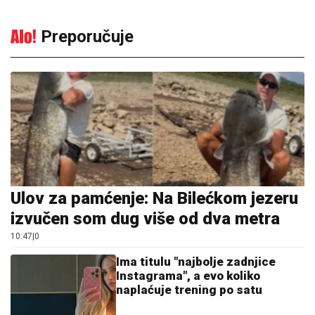
Preporučuje
Ulov za pamćenje: Na Bilećkom jezeru
izvučen som dug više od dva metra
10:47
|
0
Ima titulu "najbolje zadnjice
Instagrama", a evo koliko
naplaćuje trening po satu