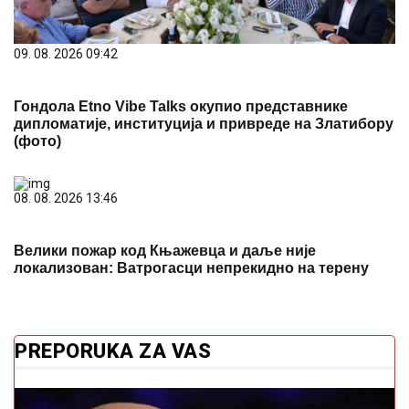
09. 08. 2026 09:42
Гондола Etno Vibe Talks окупио представнике
дипломатије, институција и привреде на Златибору
(фото)
08. 08. 2026 13:46
Велики пожар код Књажевца и даље није
локализован: Ватрогасци непрекидно на терену
PREPORUKA ZA VAS