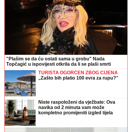
"Plašim se da ću ostati sama u grobu" Nada
Topčagić u ispovijesti otkrila da li se plaši smrti
TURISTA OGORČEN ZBOG CIJENA
„Zašto bih platio 100 evra za rupu?“
Niste raspoloženi da vježbate: Ova
navika od 2 minuta vam može
kompletno promijeniti izgled tijela