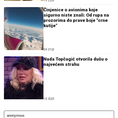
10:22
|
0
Činjenice o avionima koje
sigurno niste znali: Od rupa na
prozorima do prave boje "crne
kutije"
09:31
|
0
Nada Topčagić otvorila dušu o
najvećem strahu
10:42
|
0