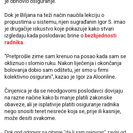
je obnovio osiguranje.
Dok je Biljana na teži način naučila lekciju o
propustima u sistemu, njen sugrađanin Igor S. imao
je drugačije iskustvo koje pokazuje kako stvari
izgledaju kada poslodavac brine o
bezbjednosti
radnika
.
"Pretprošle zime sam krenuo na posao kada sam se
okliznuo i slomio ruku. Nakon liječenja i okončanja
bolovanja dobio sam odštetu, jer smo u firmi
kolektivno osigurani", kazao je Igor za Aloonline.
Činjenica je da se neodgovorni poslodavci dovijaju
na razne načine kako bi manje platili zakonske
obaveze, ali je isplativije platiti osiguranje radnika
nego snositi teret nesreće koja se, prije ili kasnije,
može desiti svakome.
Dok god odgovor na pitanje "da li sam osiguran" zavisi od