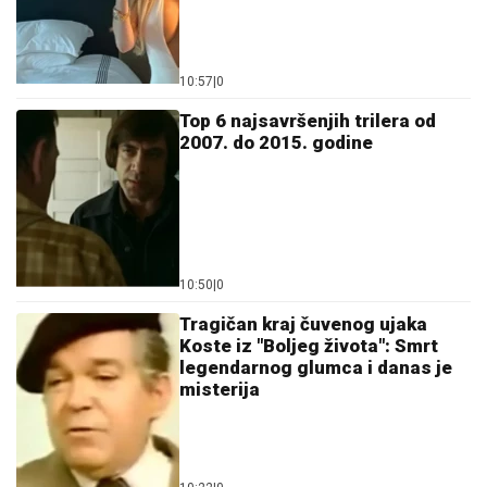
10:57
|
0
Top 6 najsavršenjih trilera od
2007. do 2015. godine
10:50
|
0
Tragičan kraj čuvenog ujaka
Koste iz "Boljeg života": Smrt
legendarnog glumca i danas je
misterija