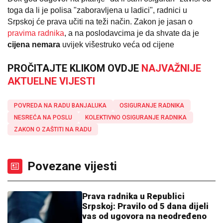
toga da li je polisa "zaboravljena u ladici", radnici u
Srpskoj će prava učiti na teži način. Zakon je jasan o
pravima radnika
, a na poslodavcima je da shvate da je
cijena nemara
uvijek višestruko veća od cijene
PROČITAJTE KLIKOM OVDJE
NAJVAŽNIJE
AKTUELNE VIJESTI
POVREDA NA RADU BANJALUKA
OSIGURANJE RADNIKA
NESREĆA NA POSLU
KOLEKTIVNO OSIGURANJE RADNIKA
ZAKON O ZAŠTITI NA RADU
Povezane vijesti
Prava radnika u Republici
Srpskoj: Pravilo od 5 dana dijeli
vas od ugovora na neodređeno