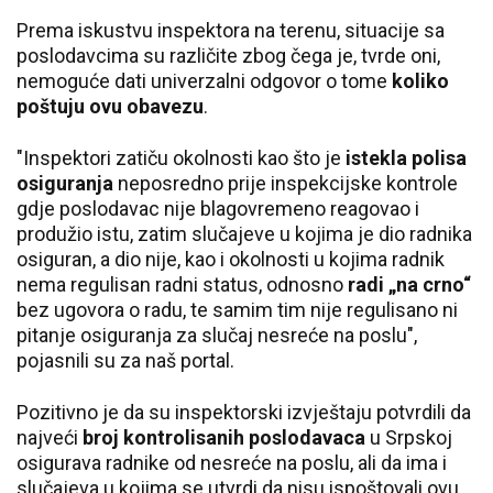
Prema iskustvu inspektora na terenu, situacije sa
poslodavcima su različite zbog čega je, tvrde oni,
nemoguće dati univerzalni odgovor o tome
koliko
poštuju ovu obavezu
.
"Inspektori zatiču okolnosti kao što je
istekla polisa
osiguranja
neposredno prije inspekcijske kontrole
gdje poslodavac nije blagovremeno reagovao i
produžio istu, zatim slučajeve u kojima je dio radnika
osiguran, a dio nije, kao i okolnosti u kojima
radnik
nema regulisan radni status, odnosno
radi „na crno“
bez ugovora o radu, te samim tim nije regulisano ni
pitanje osiguranja za slučaj nesreće na poslu",
pojasnili su za naš portal.
Pozitivno je da su inspektorski izvještaju potvrdili da
najveći
broj kontrolisanih poslodavaca
u Srpskoj
osigurava radnike od nesreće na poslu, ali da ima i
slučajeva u kojima se utvrdi da nisu ispoštovali ovu