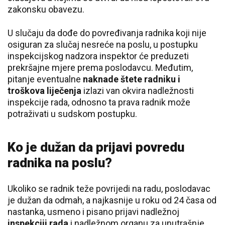
zakonsku obavezu.
U slučaju da dođe do povređivanja radnika koji nije
osiguran za slučaj nesreće na poslu, u postupku
inspekcijskog nadzora inspektor će preduzeti
prekršajne mjere prema poslodavcu.
Međutim,
pitanje eventualne
naknade štete radniku
i
troškova liječenja
izlazi van okvira nadležnosti
inspekcije rada, odnosno ta prava radnik može
potraživati u sudskom postupku.
Ko je dužan da prijavi povredu
radnika na poslu?
Ukoliko se radnik teže povrijedi na radu, poslodavac
je dužan da odmah, a najkasnije u roku od 24 časa od
nastanka, usmeno i pisano prijavi nadležnoj
inspekciji rada
i nadležnom organu za unutrašnje