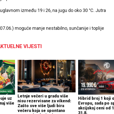
glavnom između 19 i 26, na jugu do oko 30 °C. Jutra
07.06.) moguće manje nestabilno, sunčanije i toplije
KTUELNE VIJESTI
Letnje večeri u gradu više
Hibrid broj 1 koji 
uje uz
nisu rezervisane za vikend:
Evropu, sada po sp
naj više
Zašto sve više ljudi bira
akcijskoj ceni od 
večeru koja se spontano
31.8.