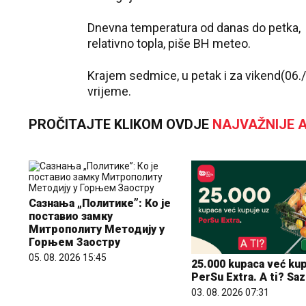
Dnevna temperatura od danas do petka, u
relativno topla, piše BH meteo.
Krajem sedmice, u petak i za vikend(06./
vrijeme.
PROČITAJTE KLIKOM OVDJE
NAJVAŽNIJE A
Сазнања „Политике”: Ко је
поставио замку
Митрополиту Методију у
Горњем Заостру
05. 08. 2026 15:45
25.000 kupaca već kup
PerSu Extra. A ti? Saz
03. 08. 2026 07:31