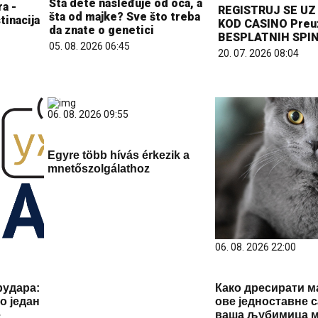
Šta dete nasleđuje od oca, a
a -
REGISTRUJ SE U
šta od majke? Sve što treba
inacija
KOD CASINO Preu
da znate o genetici
BESPLATNIH SPI
05. 08. 2026 06:45
20. 07. 2026 08:04
06. 08. 2026 09:55
Egyre több hívás érkezik a
mnetőszolgálathoz
06. 08. 2026 22:00
рудара:
Како дресирати м
о један
ове једноставне 
18 °C
18 °C
е
ваша љубимица 