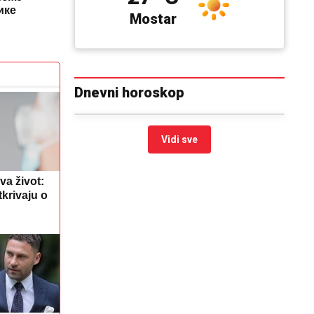
ике
Mostar
Dnevni horoskop
Vidi sve
va život:
tkrivaju o