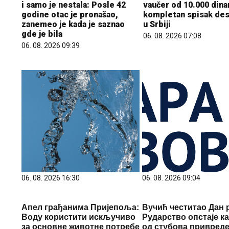
i samo je nestala: Posle 42
vaučer od 10.000 dinar
godine otac je pronašao,
kompletan spisak dest
zanemeo je kada je saznao
u Srbiji
gde je bila
06. 08. 2026 07:08
06. 08. 2026 09:39
06. 08. 2026 16:30
06. 08. 2026 09:04
Апел грађанима Пријепоља:
Вучић честитао Дан 
Воду користити искључиво
Рударство опстаје ка
за основне животне потребе
од стубова привред