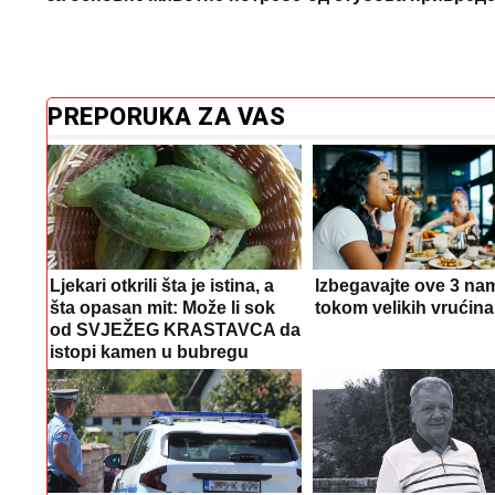
PREPORUKA ZA VAS
Ljekari otkrili šta je istina, a
Izbegavajte ove 3 nam
šta opasan mit: Može li sok
tokom velikih vrućina
od SVJEŽEG KRASTAVCA da
istopi kamen u bubregu