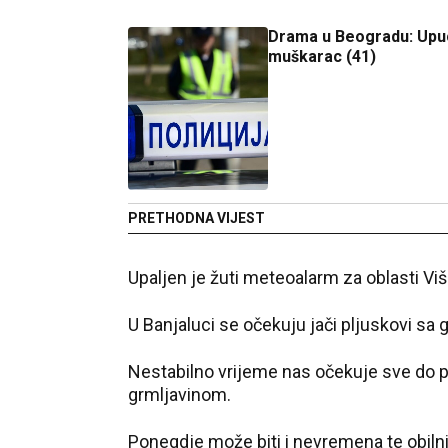
Drama u Beogradu: Upu
muškarac (41)
PRETHODNA VIJEST
Upaljen je žuti meteoalarm za oblasti Viš
U Banjaluci se očekuju jači pljuskovi sa
Nestabilno vrijeme nas očekuje sve do pe
grmljavinom.
Ponegdje može biti i nevremena te obilni