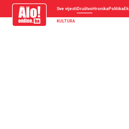
aloonline.ba
Sve vijesti
Društvo
Hronika
Politika
Ek
KULTURA