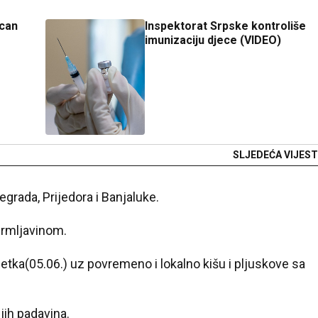
can
Inspektorat Srpske kontroliše
imunizaciju djece (VIDEO)
SLJEDEĆA VIJEST
egrada, Prijedora i Banjaluke.
 grmljavinom.
tka(05.06.) uz povremeno i lokalno kišu i pljuskove sa
jih padavina.