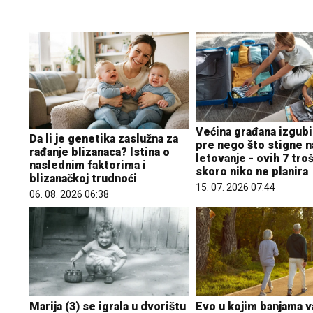
Većina građana izgubi
Da li je genetika zaslužna za
pre nego što stigne n
rađanje blizanaca? Istina o
letovanje - ovih 7 tro
naslednim faktorima i
skoro niko ne planira
blizanačkoj trudnoći
15. 07. 2026 07:44
06. 08. 2026 06:38
Marija (3) se igrala u dvorištu
Evo u kojim banjama v