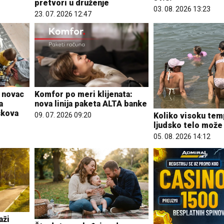
pretvori u druženje
03. 08. 2026 13:23
23. 07. 2026 12:47
 novac
Komfor po meri klijenata:
a
nova linija paketa ALTA banke
škova
Koliko visoku tem
09. 07. 2026 09:20
ljudsko telo može 
05. 08. 2026 14:12
aži