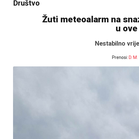
Društvo
Žuti meteoalarm na snazi
u ove
Nestabilno vrij
Prenosi:
D. M.