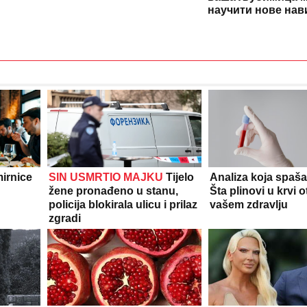
научити нове нав
Pale
Sarajevo
irnice
SIN USMRTIO MAJKU
Tijelo
Analiza koja spaša
žene pronađeno u stanu,
Šta plinovi u krvi o
policija blokirala ulicu i prilaz
vašem zdravlju
zgradi