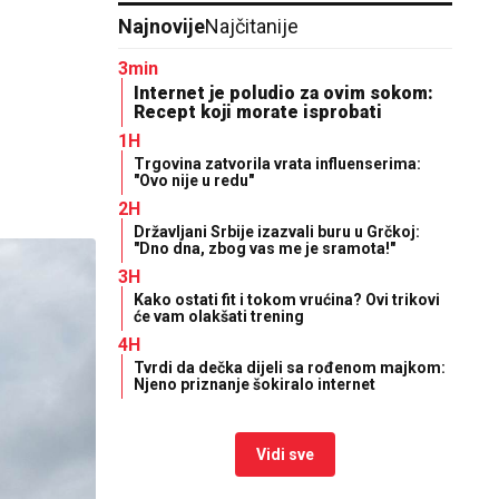
Najnovije
Najčitanije
3min
Internet je poludio za ovim sokom:
Recept koji morate isprobati
1H
Trgovina zatvorila vrata influenserima:
"Ovo nije u redu"
2H
Državljani Srbije izazvali buru u Grčkoj:
"Dno dna, zbog vas me je sramota!"
3H
Kako ostati fit i tokom vrućina? Ovi trikovi
će vam olakšati trening
4H
Tvrdi da dečka dijeli sa rođenom majkom:
Njeno priznanje šokiralo internet
Vidi sve