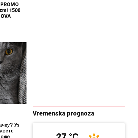
Z PROMO
zmi 1500
NOVA
Vremenska prognoza
ачку? Уз
савете
27 °C
може