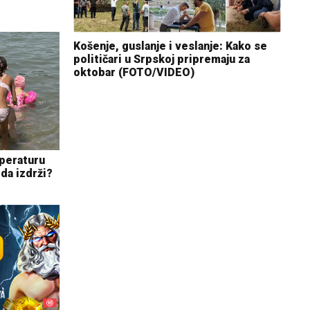
Košenje, guslanje i veslanje: Kako se
političari u Srpskoj pripremaju za
oktobar (FOTO/VIDEO)
peraturu
da izdrži?