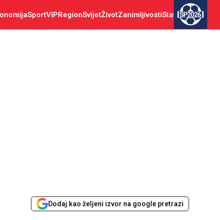
onomija
Sport
VIP
Region
Svijet
Život
Zanimljivosti
Stav
SP2026
Dodaj kao željeni izvor na google pretrazi