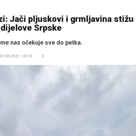
: Jači pljuskovi i grmljavina stižu
 dijelove Srpske
eme nas očekuje sve do petka.
01.06.2026.
08:59
0