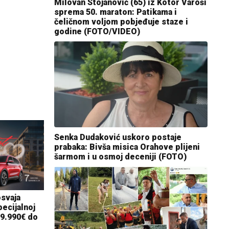
Milovan Stojanović (65) iz Kotor Varoši
sprema 50. maraton: Patikama i
čeličnom voljom pobjeđuje staze i
godine (FOTO/VIDEO)
Senka Dudaković uskoro postaje
prabaka: Bivša misica Orahove plijeni
šarmom i u osmoj deceniji (FOTO)
osvaja
ecijalnoj
19.990€ do