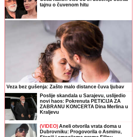
tajnu o čuvenom hitu
Veza bez gušenja: Zašto malo distance čuva ljubav
Poslije skandala u Sarajevu, uslijedio
novi haos: Pokrenuta PETICIJA ZA
ZABRANU KONCERTA Dina Merlina u
Kraljevu
(VIDEO)
Aneli otvorila vrata doma u
Dubrovniku: Progovorila o Asminu,