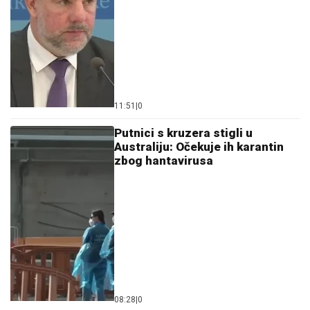
11:51
|
0
Putnici s kruzera stigli u
Australiju: Očekuje ih karantin
zbog hantavirusa
08:28
|
0