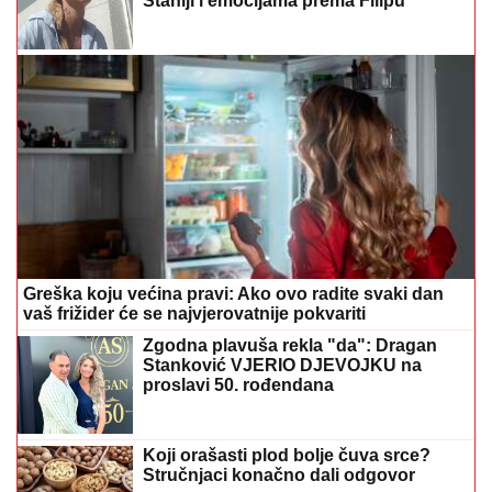
Staniji i emocijama prema Filipu
Greška koju većina pravi: Ako ovo radite svaki dan
vaš frižider će se najvjerovatnije pokvariti
Zgodna plavuša rekla "da": Dragan
Stanković VJERIO DJEVOJKU na
proslavi 50. rođendana
Koji orašasti plod bolje čuva srce?
Stručnjaci konačno dali odgovor