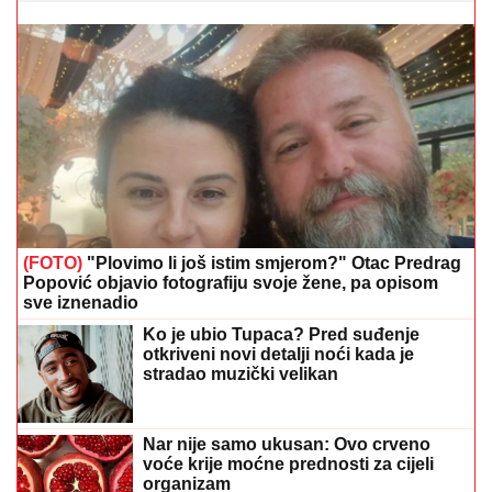
(FOTO)
"Plovimo li još istim smjerom?" Otac Predrag
Popović objavio fotografiju svoje žene, pa opisom
sve iznenadio
Ko je ubio Tupaca? Pred suđenje
otkriveni novi detalji noći kada je
stradao muzički velikan
Nar nije samo ukusan: Ovo crveno
voće krije moćne prednosti za cijeli
organizam