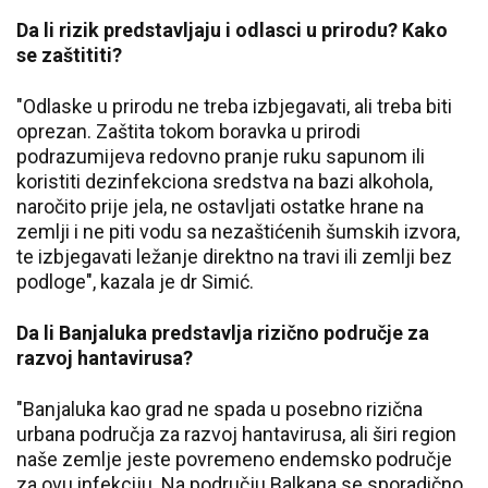
Da li rizik predstavljaju i odlasci u prirodu? Kako
se zaštititi?
"Odlaske u prirodu ne treba izbjegavati, ali treba biti
oprezan. Zaštita tokom boravka u prirodi
podrazumijeva redovno pranje ruku sapunom ili
koristiti dezinfekciona sredstva na bazi alkohola,
naročito prije jela, ne ostavljati ostatke hrane na
zemlji i ne piti vodu sa nezaštićenih šumskih izvora,
te izbjegavati ležanje direktno na travi ili zemlji bez
podloge", kazala je dr Simić.
Da li Banjaluka predstavlja rizično područje za
razvoj hantavirusa?
"Banjaluka kao grad ne spada u posebno rizična
urbana područja za razvoj hantavirusa, ali širi region
naše zemlje jeste povremeno endemsko područje
za ovu infekciju. Na području Balkana se sporadično