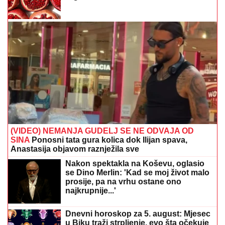
(VIDEO) NEMANJA GUDELJ SE NE ODVAJA OD
SINA
Ponosni tata gura kolica dok Ilijan spava,
Anastasija objavom raznježila sve
Nakon spektakla na Koševu, oglasio
se Dino Merlin: 'Kad se moj život malo
prosije, pa na vrhu ostane ono
najkrupnije...'
Dnevni horoskop za 5. august: Mjesec
u Biku traži strpljenje, evo šta očekuje