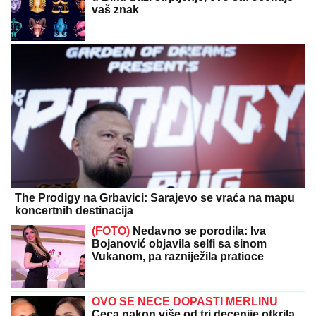
vaš znak
The Prodigy na Grbavici: Sarajevo se vraća na mapu
koncertnih destinacija
(FOTO)
Nedavno se porodila: Iva
Bojanović objavila selfi sa sinom
Vukanom, pa razniježila pratioce
OVO SE NEĆE DOPASTI MERLINU
Ceca nakon više od tri decenije otkrila