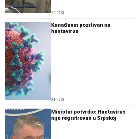
10:01
|
0
Kanađanin pozitivan na
hantavirus
21:47
|
0
Ministar potvrdio: Hantavirus
nije registrovan u Srpskoj