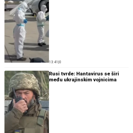
13:41
|
0
Rusi tvrde: Hantavirus se širi
među ukrajinskim vojnicima