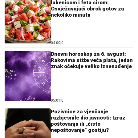
lubenicom i feta sirom:
Osvježavajući obrok gotov za
nekoliko minuta
04:00
|
0
Dnevni horoskop za 6. avgust:
Rakovima stiže veća plata, jedan
znak očekuje veliko iznenađenje
05:01
|
0
Pozivnice za vjenčanje
razbjesnile dio javnosti: Izraz
poštovanja ili „čisto
nepoštovanje” gostiju?