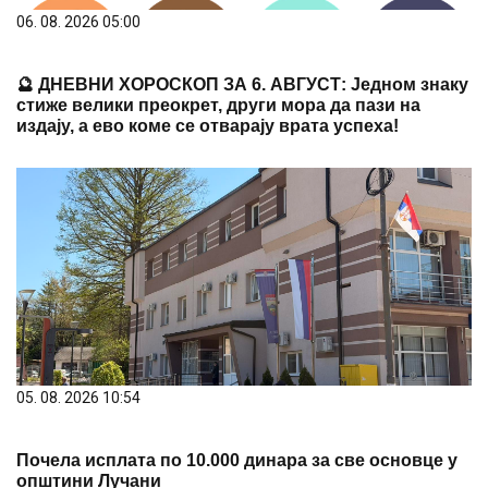
06. 08. 2026 05:00
🔮 ДНЕВНИ ХОРОСКОП ЗА 6. АВГУСТ: Једном знаку
стиже велики преокрет, други мора да пази на
издају, а ево коме се отварају врата успеха!
05. 08. 2026 10:54
Почела исплата по 10.000 динара за све основце у
општини Лучани