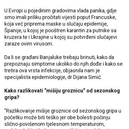
U Evropi u pojedinim gradovima vlada panika, gdje
smo imali priliku pročitati vijesti poput Francuske,
koja već priprema maske u slučaju epidemije,
Španije, u kojoj je pooštren karantin za putnike sa
kruzera te i Ukrajine u kojoj su potvrđeni slučajevi
zaraze ovim virusom.
Da li se građani Banjaluke trebaju brinuti, kako da
prepoznaju simptome ukoliko do njih dođe i kako se
tretira ova vrsta infekcije, objasnila nam je
specijalista epidemiologije, dr Dijana Simić.
Kako razlikovati “mišiju groznicu” od sezonskog
gripa?
"Razlikovanje mišije groznice od sezonskog gripa u
početku može biti teško jer obe bolesti počinju
slično-povišenom tjelesnom temperaturom,