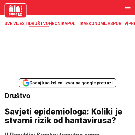
aloonline.b
a
SVE VIJESTI
DRUŠTVO
HRONIKA
POLITIKA
EKONOMIJA
SPORT
VIP
R
Dodaj kao željeni izvor na google pretrazi
Društvo
Savjeti epidemiologa: Koliki je
stvarni rizik od hantavirusa?