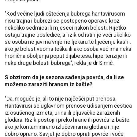
"Kod većine ljudi oštećenja bubrega hantavirusom
nisu trajna i bubrezi se postepeno oporave kroz
nekoliko sedmica ili mjeseci nakon bolesti. Rijetko
ostaju trajne posledice, a rizik od istih je veći ukoliko
se osoba ne javi na vrijeme ljekaru te liječenje kasni,
ako je bolest veoma teška ili ako osoba već ima neka
hronična oboljenja poput dijabetesa, hipertenzije ili
neke druge bolesti bubrega", rekla je dr Simić.
S obzirom da je sezona sađenja povrća, da li se
možemo zaraziti hranom iz bašte?
"Da, moguće je, ali to nije najčešći put prenosa.
Hantavirusi se uglavnom prenose udisanjem čestica
iz osušenog izmeta, urina ili pljuvačke zaraženih
glodara. Rizik postoji i preko hrane ili povrća iz bašte
ako je kontaminirano izlučevinama glodara i nije
dobro oprano. Savjet je dobro oprati povrće i voće