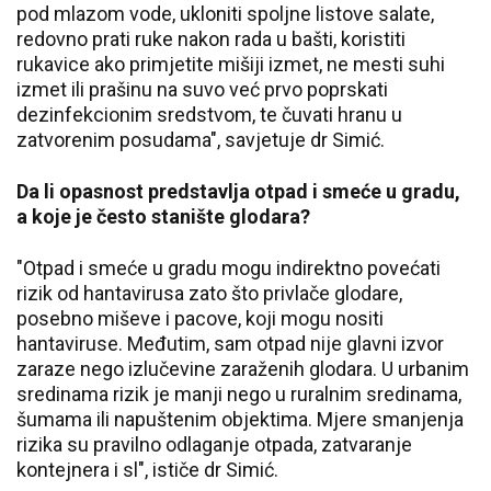
pod mlazom vode, ukloniti spoljne listove salate,
redovno prati ruke nakon rada u bašti, koristiti
rukavice ako primjetite mišiji izmet, ne mesti suhi
izmet ili prašinu na suvo već prvo poprskati
dezinfekcionim sredstvom, te čuvati hranu u
zatvorenim posudama", savjetuje dr Simić.
Da li opasnost predstavlja otpad i smeće u gradu,
a koje je često stanište glodara?
"Otpad i smeće u gradu mogu indirektno povećati
rizik od hantavirusa zato što privlače glodare,
posebno miševe i pacove, koji mogu nositi
hantaviruse. Međutim, sam otpad nije glavni izvor
zaraze nego izlučevine zaraženih glodara. U urbanim
sredinama rizik je manji nego u ruralnim sredinama,
šumama ili napuštenim objektima. Mjere smanjenja
rizika su pravilno odlaganje otpada, zatvaranje
kontejnera i sl", ističe dr Simić.