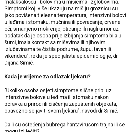
malaksalošću i bolovima u mišićima i zglobovima.
Simptomi koji više ukazuju na mišiju groznicu su
jako povišena tjelesna temperatura, intenzivni bolovi
u leđima i stomaku, mučnina ili povraćanje, crvene
oči, smanjeno mokrenje, oticanje ili nagli umor uz
podatak da je osoba prije izbijanja simptoma bila u
šumi, imala kontakt sa miševima ili njihovim
izlučevinama te čistila podrume, šupu, tavan ili
vikendicu", rekla je specijalista epidemiologije, dr
Dijana Simić.
Kada je vrijeme za odlazak ljekaru?
"Ukoliko osoba osjeti simptome slične gripi uz
intenzivne bolove u leđima ili stomaku nakon
boravka u prirodi ili čišćenja zapuštenih objekata,
obavezno se javiti svom ljekaru", navodi dr Simić.
Da li su oštećenja bubrega hantavirusom trajna ili se
mogu izliječiti?