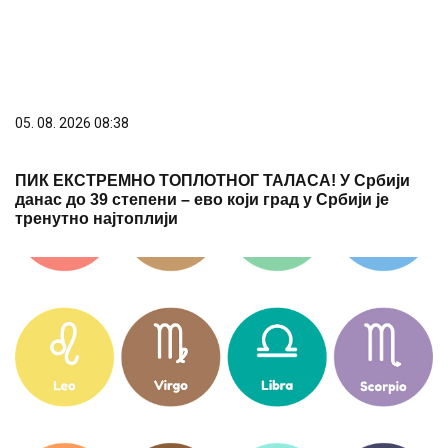
05. 08. 2026 08:38
ПИК ЕКСТРЕМНО ТОПЛОТНОГ ТАЛАСА! У Србији
данас до 39 степени – ево који град у Србији је
тренутно најтоплији