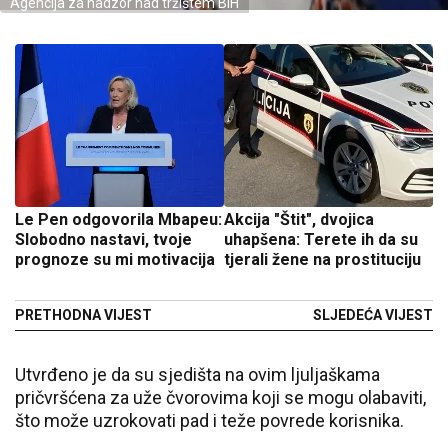
Agencija za nadzor nad tržištem BiH
Le Pen odgovorila Mbapeu:
Akcija "Štit", dvojica
Slobodno nastavi, tvoje
uhapšena: Terete ih da su
prognoze su mi motivacija
tjerali žene na prostituciju
PRETHODNA VIJEST
SLJEDEĆA VIJEST
Utvrđeno je da su sjedišta na ovim ljuljaškama
pričvršćena za uže čvorovima koji se mogu olabaviti,
što može uzrokovati pad i teže povrede korisnika.