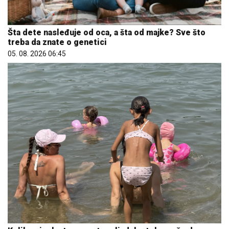
Šta dete nasleđuje od oca, a šta od majke? Sve što
treba da znate o genetici
05. 08. 2026 06:45
Koliko visoku temperaturu ljudsko telo može da
izdrži?
05. 08. 2026 14:12