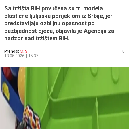
Sa tržišta BiH povučena su tri modela
plastične ljuljaške porijeklom iz Srbije, jer
predstavljaju ozbiljnu opasnost po
bezbjednost djece, objavila je Agencija za
nadzor nad tržištem BiH.
Prenosi:
M. S.
0
13.05.2026.
15:37