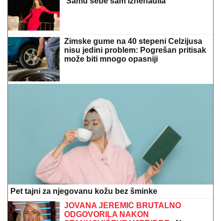
Zimske gume na 40 stepeni Celzijusa
nisu jedini problem: Pogrešan pritisak
može biti mnogo opasniji
Pet tajni za njegovanu kožu bez šminke
JOVANA JEREMIĆ BRUTALNO
ODGOVORILA NAKON
STANKOVIĆEVE VJERIDBE
„Ne
umire se za ljudima koji su pucali u
tebe“