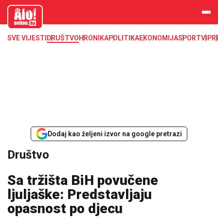
aloonline.b
a
SVE VIJESTI
DRUŠTVO
HRONIKA
POLITIKA
EKONOMIJA
SPORT
VIP
R
Dodaj kao željeni izvor na google pretrazi
Društvo
Sa tržišta BiH povučene
ljuljaške: Predstavljaju
opasnost po djecu