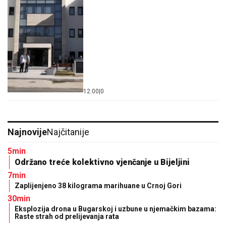
12:00
|
0
Najnovije
Najčitanije
5min
Održano treće kolektivno vjenčanje u Bijeljini
7min
Zaplijenjeno 38 kilograma marihuane u Crnoj Gori
30min
Eksplozija drona u Bugarskoj i uzbune u njemačkim bazama:
Raste strah od prelijevanja rata
49min
Namirnice za zdravije srce i duži život