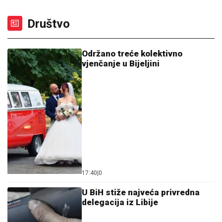
Održano treće kolektivno
vjenčanje u Bijeljini
17:40
|
0
U BiH stiže najveća privredna
delegacija iz Libije