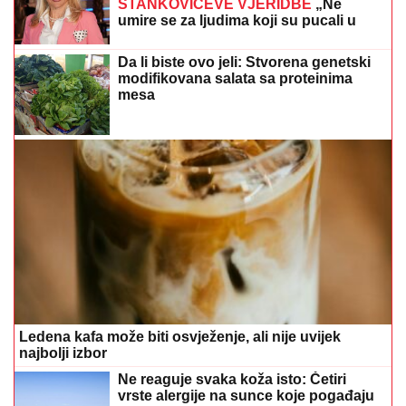
Da li biste ovo jeli: Stvorena genetski
modifikovana salata sa proteinima
mesa
Ledena kafa može biti osvježenje, ali nije uvijek
najbolji izbor
Ne reaguje svaka koža isto: Četiri
vrste alergije na sunce koje pogađaju
djecu