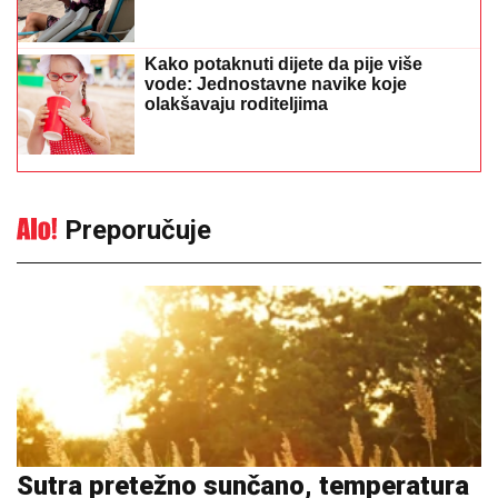
Kako potaknuti dijete da pije više
vode: Jednostavne navike koje
olakšavaju roditeljima
Preporučuje
Sutra pretežno sunčano, temperatura
do 39 stepeni
14:23
|
0