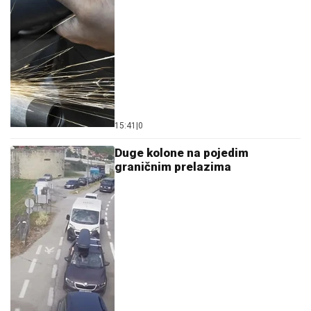
15:41
|
0
Duge kolone na pojedim
graničnim prelazima
15:36
|
0
Obilježena 34. godišnjica bitke