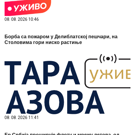
08. 08. 2026 10:46
Борба са пожаром у Делиблатској пешчари, на
Столовима гори ниско растиње
08. 08. 2026 11:41
Ер Србија проширује флоту и мрежу летова, од
Београда ка више од 100 дестинација