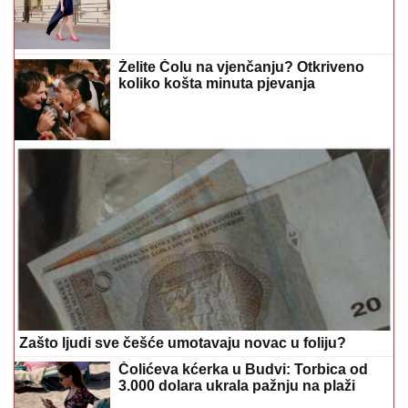
Želite Čolu na vjenčanju? Otkriveno
koliko košta minuta pjevanja
Zašto ljudi sve češće umotavaju novac u foliju?
Čolićeva kćerka u Budvi: Torbica od
3.000 dolara ukrala pažnju na plaži