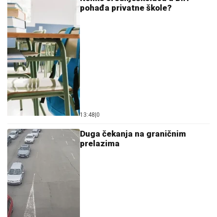
13:48
|
0
Duga čekanja na graničnim
prelazima