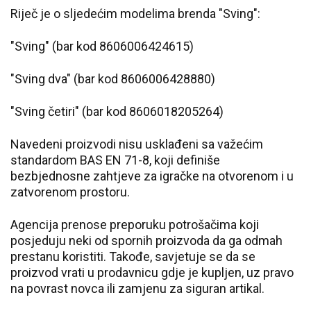
Riječ je o sljedećim modelima brenda "Sving":
"Sving" (bar kod 8606006424615)
"Sving dva" (bar kod 8606006428880)
"Sving četiri" (bar kod 8606018205264)
Navedeni proizvodi nisu usklađeni sa važećim
standardom BAS EN 71-8, koji definiše
bezbjednosne zahtjeve za igračke na otvorenom i u
zatvorenom prostoru.
Agencija prenose preporuku potrošačima koji
posjeduju neki od spornih proizvoda da ga odmah
prestanu koristiti. Takođe, savjetuje se da se
proizvod vrati u prodavnicu gdje je kupljen, uz pravo
na povrast novca ili zamjenu za siguran artikal.