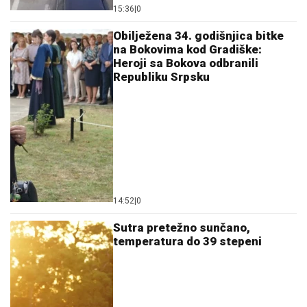
na Bokovima kod Gradiške:
Heroji sa Bokova odbranili
Republiku Srpsku
14:52
|
0
Sutra pretežno sunčano,
temperatura do 39 stepeni