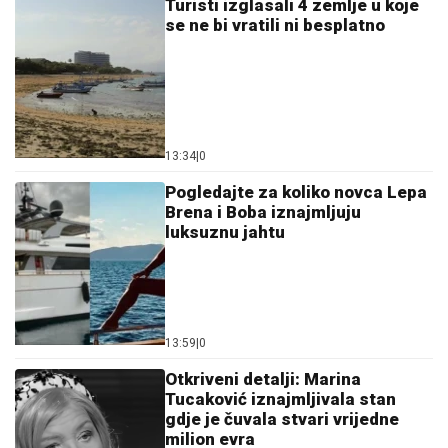
13:34
|
0
Pogledajte za koliko novca Lepa
Brena i Boba iznajmljuju
luksuznu jahtu
13:59
|
0
Otkriveni detalji: Marina
Tucaković iznajmljivala stan
gdje je čuvala stvari vrijedne
milion evra