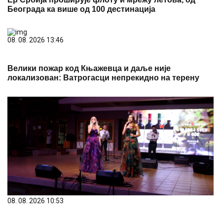
08. 08. 2026 13:46
Велики пожар код Књажевца и даље није
локализован: Ватрогасци непрекидно на терену
08. 08. 2026 10:53
Сестре Гобовић: Традиција може да звучи модерно,
а емоција је најважнија