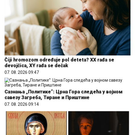
Čiji hromozom određuje pol deteta? XX rađa se
devojčica, XY rađa se dečak
07. 08. 2026 09:47
Сазнања „Политике”: Црна Гора следећа у војном
савезу Загреба, Тиране и Приштине
07. 08. 2026 09:14