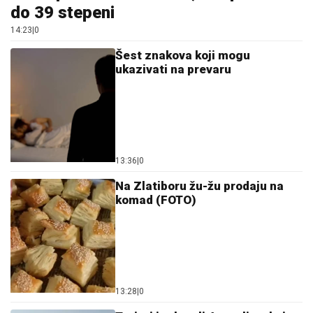
Šest znakova koji mogu
ukazivati na prevaru
13:36
|
0
Na Zlatiboru žu-žu prodaju na
komad (FOTO)
13:28
|
0
Turisti izglasali 4 zemlje u koje
se ne bi vratili ni besplatno