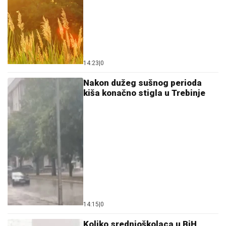
14:23
|
0
Nakon dužeg sušnog perioda
kiša konačno stigla u Trebinje
14:15
|
0
Koliko srednjoškolaca u BiH
pohađa privatne škole?