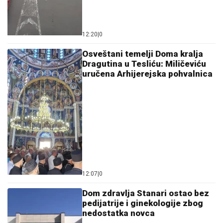
12:20
|
0
Osveštani temelji Doma kralja
Dragutina u Tesliću: Miličeviću
uručena Arhijerejska pohvalnica
12:07
|
0
Dom zdravlja Stanari ostao bez
pedijatrije i ginekologije zbog
nedostatka novca