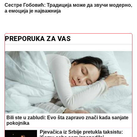
PREPORUKA ZA VAS
Bili ste u zabludi: Evo šta zapravo znači kada sanjate
pokojnika
Pjevačica iz Srbije pretukla taksistu:
'Samu sebe sam iznenadila'