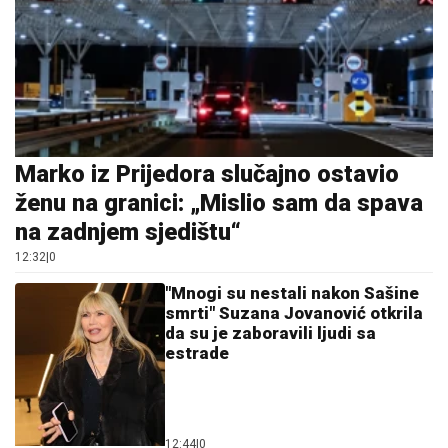
Marko iz Prijedora slučajno ostavio
ženu na granici: „Mislio sam da spava
na zadnjem sjedištu“
12:32
|
0
"Mnogi su nestali nakon Sašine
smrti" Suzana Jovanović otkrila
da su je zaboravili ljudi sa
estrade
12:44
|
0