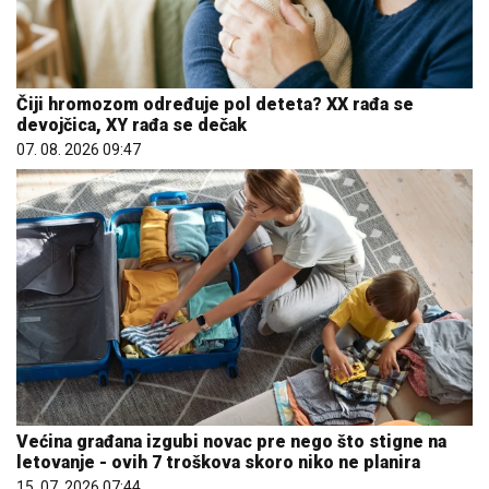
Čiji hromozom određuje pol deteta? XX rađa se
devojčica, XY rađa se dečak
07. 08. 2026 09:47
Većina građana izgubi novac pre nego što stigne na
letovanje - ovih 7 troškova skoro niko ne planira
15. 07. 2026 07:44