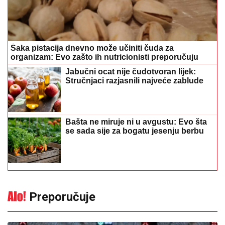
Šaka pistacija dnevno može učiniti čuda za
organizam: Evo zašto ih nutricionisti preporučuju
Jabučni ocat nije čudotvoran lijek:
Stručnjaci razjasnili najveće zablude
Bašta ne miruje ni u avgustu: Evo šta
se sada sije za bogatu jesenju berbu
Preporučuje