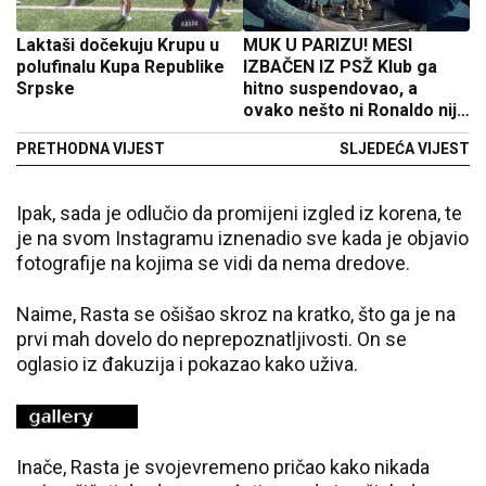
Laktaši dočekuju Krupu u
MUK U PARIZU! MESI
polufinalu Kupa Republike
IZBAČEN IZ PSŽ Klub ga
Srpske
hitno suspendovao, a
ovako nešto ni Ronaldo nije
uradio (FOTO)
PRETHODNA VIJEST
SLJEDEĆA VIJEST
Ipak, sada je odlučio da promijeni izgled iz korena, te
je na svom Instagramu iznenadio sve kada je objavio
fotografije na kojima se vidi da nema dredove.
Naime, Rasta se ošišao skroz na kratko, što ga je na
prvi mah dovelo do neprepoznatljivosti. On se
oglasio iz đakuzija i pokazao kako uživa.
Inače, Rasta je svojevremeno pričao kako nikada