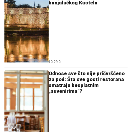
banjalučkog Kastela
10:29
|
0
Odnose sve što nije pričvršćeno
za pod: Šta sve gosti restorana
smatraju besplatnim
„suvenirima“?