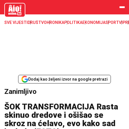
aloonline.b
a
SVE VIJESTI
DRUŠTVO
HRONIKA
POLITIKA
EKONOMIJA
SPORT
VIP
R
Dodaj kao željeni izvor na google pretrazi
Zanimljivo
ŠOK TRANSFORMACIJA Rasta
skinuo dredove i ošišao se
skroz na ćelavo, evo kako sad