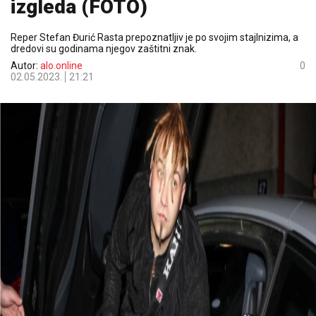
izgleda (FOTO)
Reper Stefan Đurić Rasta prepoznatljiv je po svojim stajlnizima, a
dredovi su godinama njegov zaštitni znak.
Autor:
alo.online
0
02.05.2023.
21:21