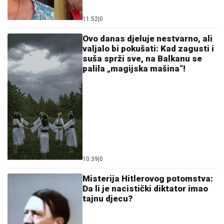
11:52
|
0
Ovo danas djeluje nestvarno, ali
valjalo bi pokušati: Kad zagusti i
suša sprži sve, na Balkanu se
palila „magijska mašina“!
10:39
|
0
Misterija Hitlerovog potomstva:
Da li je nacistički diktator imao
tajnu djecu?