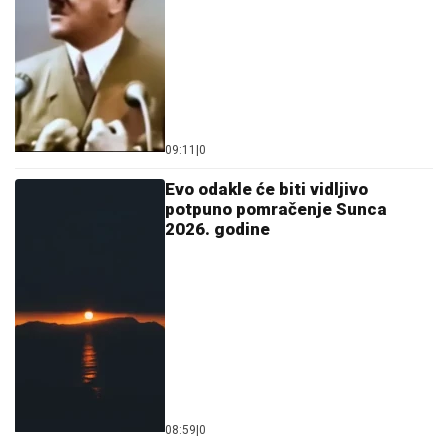
09:11
|
0
Evo odakle će biti vidljivo
potpuno pomračenje Sunca
2026. godine
08:59
|
0