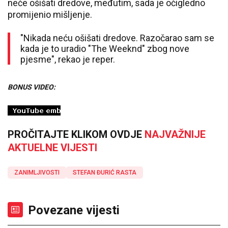
neće ošišati dredove, međutim, sada je očigledno
promijenio mišljenje.
"Nikada neću ošišati dredove. Razočarao sam se
kada je to uradio "The Weeknd" zbog nove
pjesme", rekao je reper.
BONUS VIDEO:
PROČITAJTE KLIKOM OVDJE
NAJVAŽNIJE
AKTUELNE VIJESTI
ZANIMLJIVOSTI
STEFAN ĐURIĆ RASTA
Povezane vijesti