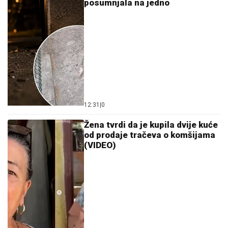
posumnjala na jedno
12:31
|
0
Žena tvrdi da je kupila dvije kuće
od prodaje tračeva o komšijama
(VIDEO)