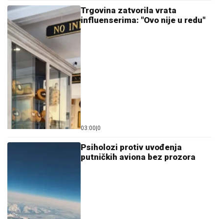
Trgovina zatvorila vrata
influenserima: "Ovo nije u redu"
03:00
|
0
Psiholozi protiv uvođenja
putničkih aviona bez prozora