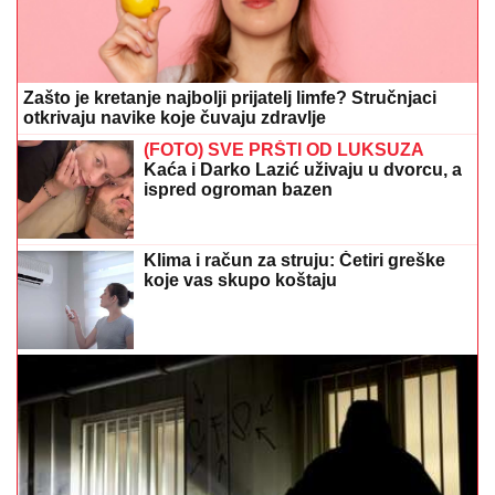
Zašto je kretanje najbolji prijatelj limfe? Stručnjaci
otkrivaju navike koje čuvaju zdravlje
(FOTO) SVE PRŠTI OD LUKSUZA
Kaća i Darko Lazić uživaju u dvorcu, a
ispred ogroman bazen
Klima i račun za struju: Četiri greške
koje vas skupo koštaju