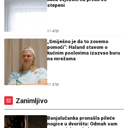
stepeni
11:47
|
0
„Smiješno je da to zovemo
pomoći“: Haland stavom o
kućnim poslovima izazvao buru
na mrežama
11:37
|
0
Zanimljivo
Banjalučanka pronašla pileće
nogice u dvorištu: Odmah sam