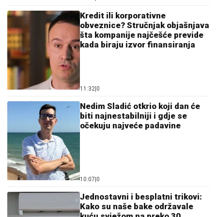
Kredit ili korporativne
obveznice? Stručnjak objašnjava
šta kompanije najčešće previde
kada biraju izvor finansiranja
11:32
|
0
Nedim Sladić otkrio koji dan će
biti najnestabilniji i gdje se
očekuju najveće padavine
10:07
|
0
Jednostavni i besplatni trikovi:
Kako su naše bake održavale
kuću svježom na preko 30