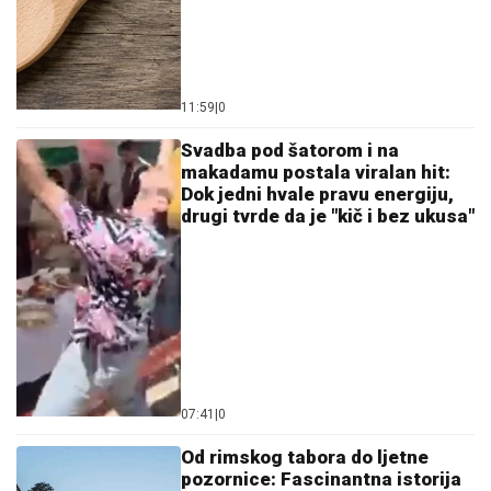
11:59
|
0
Svadba pod šatorom i na
makadamu postala viralan hit:
Dok jedni hvale pravu energiju,
drugi tvrde da je "kič i bez ukusa"
07:41
|
0
Od rimskog tabora do ljetne
pozornice: Fascinantna istorija