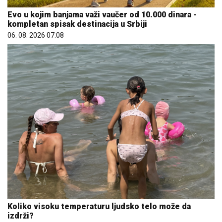
Evo u kojim banjama važi vaučer od 10.000 dinara -
kompletan spisak destinacija u Srbiji
06. 08. 2026 07:08
Koliko visoku temperaturu ljudsko telo može da
izdrži?