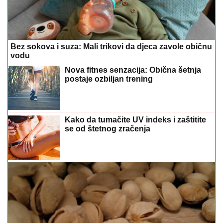
Bez sokova i suza: Mali trikovi da djeca zavole običnu
vodu
Nova fitnes senzacija: Obična šetnja
postaje ozbiljan trening
Kako da tumačite UV indeks i zaštitite
se od štetnog zračenja