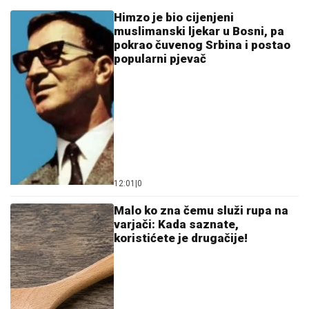
Himzo je bio cijenjeni
muslimanski ljekar u Bosni, pa
pokrao čuvenog Srbina i postao
popularni pjevač
12:01
|
0
Malo ko zna čemu služi rupa na
varjači: Kada saznate,
koristićete je drugačije!