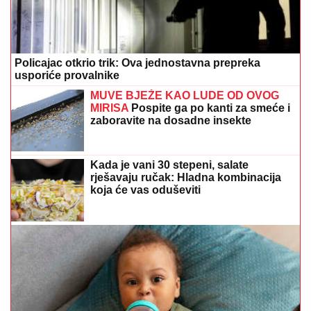
Policajac otkrio trik: Ova jednostavna prepreka
usporiće provalnike
MUVE BJEŽE KAO LUDE OD OVOG
MIRISA
Pospite ga po kanti za smeće i
zaboravite na dosadne insekte
Kada je vani 30 stepeni, salate
rješavaju ručak: Hladna kombinacija
koja će vas oduševiti