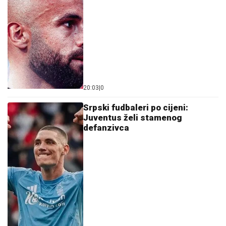
20:03
|
0
Srpski fudbaleri po cijeni:
Juventus želi stamenog
defanzivca