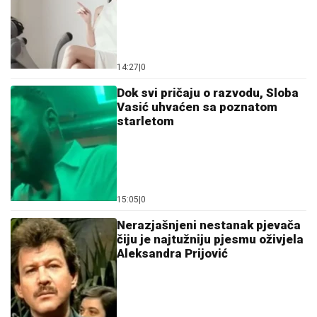
14:27
|
0
Dok svi pričaju o razvodu, Sloba
Vasić uhvaćen sa poznatom
starletom
15:05
|
0
Nerazjašnjeni nestanak pjevača
čiju je najtužniju pjesmu oživjela
Aleksandra Prijović