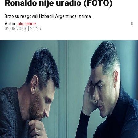
Ronaldo nije uradio (FOTO)
Brzo su reagovali i izbacili Argentinca iz tima.
Autor:
alo.online
0
02.05.2023.
21:25