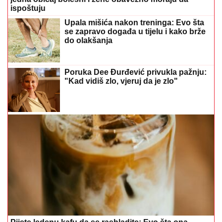
ispoštuju
Upala mišića nakon treninga: Evo šta
se zapravo događa u tijelu i kako brže
do olakšanja
Poruka Dee Đurđević privukla pažnju:
"Kad vidiš zlo, vjeruj da je zlo"