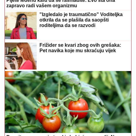
Pijete ledenu kafu da se rashladite: Evo šta ona
zapravo radi vašem organizmu
"Izgledalo je traumatično" Voditeljka
otkrila da se plašila da saopšti
roditeljima da se razvodi
Frižider se kvari zbog ovih grešaka:
Pet navika koje mu skraćuju vijek