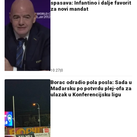
spasava: Infantino i dalje favorit
za novi mandat
10:27
|
0
Borac odradio pola posla: Sada u
Mađarsku po potvrdu plej-ofa za
ulazak u Konferencijsku ligu