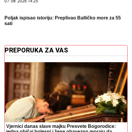
07. 08. 2026 14:25
Poljak ispisao istoriju: Preplivao Baltičko more za 55
sati
PREPORUKA ZA VAS
Vjernici danas slave majku Presvete Bogorodice:
jedna običaj bolesni i žene obavezno moraju da