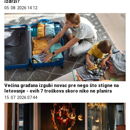
izdrži?
05. 08. 2026 14:12
Većina građana izgubi novac pre nego što stigne na
letovanje - ovih 7 troškova skoro niko ne planira
15. 07. 2026 07:44