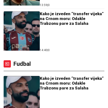
13:59
|
0
Kako je izveden “transfer vijeka”
na Crnom moru: Odakle
Trabzonu pare za Salaha
14:40
|
0
Fudbal
Kako je izveden “transfer vijeka”
na Crnom moru: Odakle
Trabzonu pare za Salaha