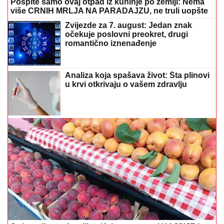
Pospite samo ovaj otpad iz kuhinje po zemlji: Nema
više CRNIH MRLJA NA PARADAJZU, ne truli uopšte
Zvijezde za 7. august: Jedan znak
očekuje poslovni preokret, drugi
romantično iznenađenje
Analiza koja spašava život: Šta plinovi
u krvi otkrivaju o vašem zdravlju