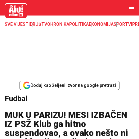
aloonline.b
a
SVE VIJESTI
DRUŠTVO
HRONIKA
POLITIKA
EKONOMIJA
SPORT
VIP
R
Dodaj kao željeni izvor na google pretrazi
Fudbal
MUK U PARIZU! MESI IZBAČEN
IZ PSŽ Klub ga hitno
suspendovao, a ovako nešto ni