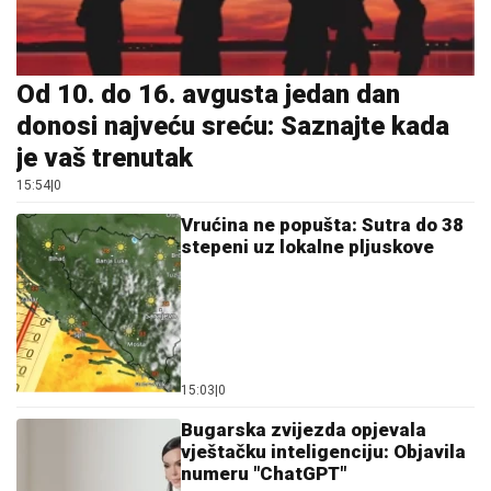
Od 10. do 16. avgusta jedan dan
donosi najveću sreću: Saznajte kada
je vaš trenutak
15:54
|
0
Vrućina ne popušta: Sutra do 38
stepeni uz lokalne pljuskove
15:03
|
0
Bugarska zvijezda opjevala
vještačku inteligenciju: Objavila
numeru "ChatGPT"