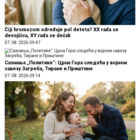
Čiji hromozom određuje pol deteta? XX rađa se
devojčica, XY rađa se dečak
07. 08. 2026 09:47
Сазнања „Политике”: Црна Гора следећа у војном
савезу Загреба, Тиране и Приштине
07. 08. 2026 09:14