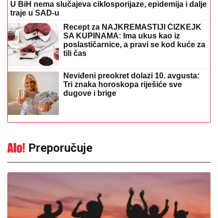
U BiH nema slučajeva ciklosporijaze, epidemija i dalje
traje u SAD-u
Recept za NAJKREMASTIJI ČIZKEJK
SA KUPINAMA: Ima ukus kao iz
poslastičarnice, a pravi se kod kuće za
tili čas
Neviđeni preokret dolazi 10. avgusta:
Tri znaka horoskopa riješiće sve
dugove i brige
Preporučuje