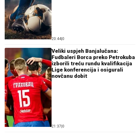
20:44
|
0
Veliki uspjeh Banjalučana:
Fudbaleri Borca preko Petrokuba
izborili treću rundu kvalifikacija
Lige konferencija i osigurali
novčanu dobit
21:37
|
0