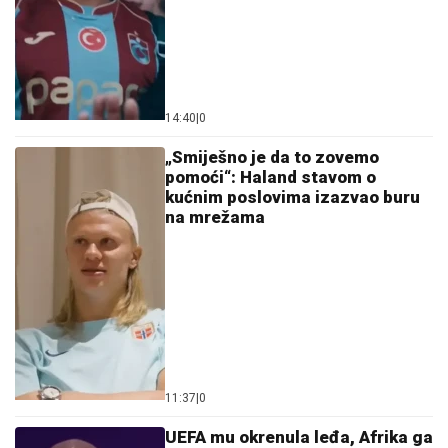
14:40
|
0
„Smiješno je da to zovemo
pomoći“: Haland stavom o
kućnim poslovima izazvao buru
na mrežama
11:37
|
0
UEFA mu okrenula leđa, Afrika ga