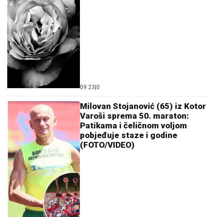
09:23
|
0
Milovan Stojanović (65) iz Kotor
Varoši sprema 50. maraton:
Patikama i čeličnom voljom
pobjeđuje staze i godine
(FOTO/VIDEO)