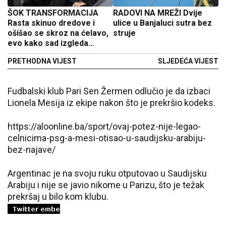
ŠOK TRANSFORMACIJA
RADOVI NA MREŽI Dvije
Rasta skinuo dredove i
ulice u Banjaluci sutra bez
ošišao se skroz na ćelavo,
struje
evo kako sad izgleda
(FOTO)
PRETHODNA VIJEST
SLJEDEĆA VIJEST
Fudbalski klub Pari Sen Žermen odlučio je da izbaci
Lionela Mesija iz ekipe nakon što je prekršio kodeks.
https://aloonline.ba/sport/ovaj-potez-nije-legao-
celnicima-psg-a-mesi-otisao-u-saudijsku-arabiju-
bez-najave/
Argentinac je na svoju ruku otputovao u Saudijsku
Arabiju i nije se javio nikome u Parizu, što je težak
prekršaj u bilo kom klubu.