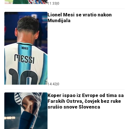
11:33
|
0
Lionel Mesi se vratio nakon
Mundijala
14:42
|
0
Koper ispao iz Evrope od tima sa
Farskih Ostrva, čovjek bez ruke
srušio snove Slovenca