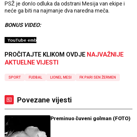
PSŽ je donIo odluka da odstrani Mesija van ekipe i
neće ga biti na najmanje dva naredna meča.
BONUS VIDEO:
PROČITAJTE KLIKOM OVDJE
NAJVAŽNIJE
AKTUELNE VIJESTI
SPORT
FUDBAL
LIONEL MESI
FK PARI SEN ŽERMEN
Povezane vijesti
Preminuo čuveni golman (FOTO)