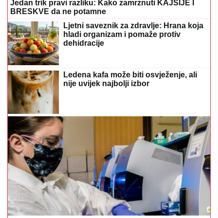
Jedan trik pravi razliku: Kako zamrznuti KAJSIJE I
BRESKVE da ne potamne
Ljetni saveznik za zdravlje: Hrana koja
hladi organizam i pomaže protiv
dehidracije
Ledena kafa može biti osvježenje, ali
nije uvijek najbolji izbor