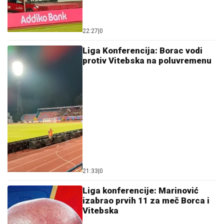
22:27
|
0
Liga Konferencija: Borac vodi
protiv Vitebska na poluvremenu
21:33
|
0
Liga konferencije: Marinović
izabrao prvih 11 za meč Borca i
Vitebska