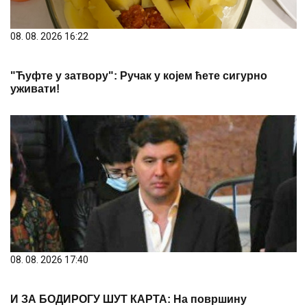
08. 08. 2026 16:22
"Ћуфте у затвору": Ручак у којем ћете сигурно
уживати!
08. 08. 2026 17:40
И ЗА БОДИРОГУ ШУТ КАРТА: На површину