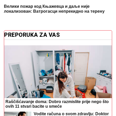
Велики пожар код Књажевца и даље није
локализован: Ватрогасци непрекидно на терену
PREPORUKA ZA VAS
Raščišćavanje doma: Dobro razmislite prije nego što
ovih 11 stvari bacite u smeće
Vodite računa o svom zdravlju: Doktor