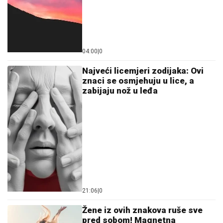
04:00
|
0
Najveći licemjeri zodijaka: Ovi
znaci se osmjehuju u lice, a
zabijaju nož u leđa
21:06
|
0
Žene iz ovih znakova ruše sve
pred sobom! Magnetna