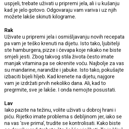
uspjeli, trebate uživati u pripremi jela, ali i u kušanju
kad je jelo gotovo. Odgovaraju vam variva i uz njih
možete lakše skinuti kilograme.
Rak
Uživate u pripremi jela i osmišljavanju novih recepata
pa vam je teško krenuti na dijetu. Isto tako, ljubitelji
ste hamburgera, pizze i ćevapa koje nikako ne biste
smjeli jesti. Zbog takvog stila života često imate
manjak vitamina pa se okrenite voću. Najbolje za vas
su mandarine, narandže i jabuke. Isto tako, pokušajte
izbaciti bijeli hljeb. Kad krenete na dijetu, najgore
vam je izdržati prvih nekoliko dana. Ali, kad to
pregrmite, sve je lakše. I onda nemojte posustati.
Lav
Iako pazite na težinu, volite uživati u dobroj hrani i
piću. Rijetko imate problema s debljinom jer, iako se
na vas ‘sve prima’, trudite se kontrolisati. Kako biste