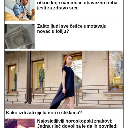
otkrio koje namirnice obavezno treba
jesti za zdravo srce
Zašto ljudi sve češće umotavaju
novac u foliju?
Kako izdržati cijelu noć u štiklama?
Najosjetljiviji horoskopski znakovi:
Jedna riječ dovoljna je da ih povrijedi