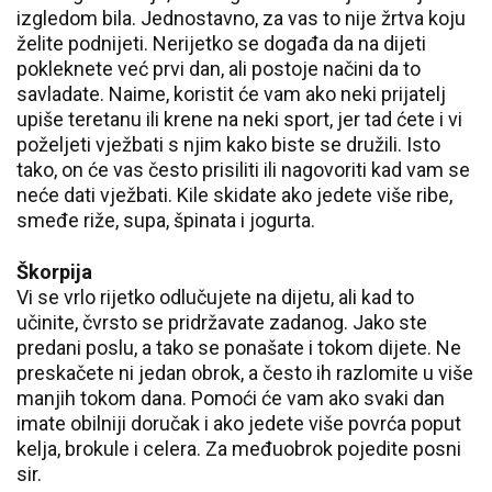
izgledom bila. Jednostavno, za vas to nije žrtva koju
želite podnijeti. Nerijetko se događa da na dijeti
pokleknete već prvi dan, ali postoje načini da to
savladate. Naime, koristit će vam ako neki prijatelj
upiše teretanu ili krene na neki sport, jer tad ćete i vi
poželjeti vježbati s njim kako biste se družili. Isto
tako, on će vas često prisiliti ili nagovoriti kad vam se
neće dati vježbati. Kile skidate ako jedete više ribe,
smeđe riže, supa, špinata i jogurta.
Škorpija
Vi se vrlo rijetko odlučujete na dijetu, ali kad to
učinite, čvrsto se pridržavate zadanog. Jako ste
predani poslu, a tako se ponašate i tokom dijete. Ne
preskačete ni jedan obrok, a često ih razlomite u više
manjih tokom dana. Pomoći će vam ako svaki dan
imate obilniji doručak i ako jedete više povrća poput
kelja, brokule i celera. Za međuobrok pojedite posni
sir.