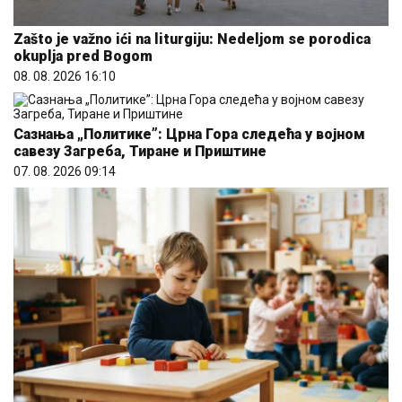
Zašto je važno ići na liturgiju: Nedeljom se porodica
okuplja pred Bogom
08. 08. 2026 16:10
Сазнања „Политике”: Црна Гора следећа у војном
савезу Загреба, Тиране и Приштине
07. 08. 2026 09:14