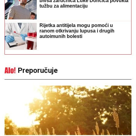
bivša zaručnica Luke Dončića povukla
tužbu za alimentaciju
Rijetka antitijela mogu pomoći u
ranom otkrivanju lupusa i drugih
autoimunih bolesti
Preporučuje