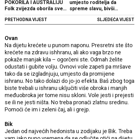
POKORILA I AUSTRALIJU
umjesto roditelja da
Folk zvijezda oborila sve
spreme slavu, bivši
rekorde posjećenosti
zadrugar ih oduvao
PRETHODNA VIJEST
SLJEDEĆA VIJEST
(VIDEO)
Ovan
Na dijetu krećete u punom naponu. Presretni ste što
krećete na zdravu ishhranu, ali ako vaga brzo ne
pokaže manjak kila – ogorčeni ste. Odmah želite
odustati i gubite volju. Ovnovi vole zapeti pa mršave
tako da se izgladnjuju, umjesto da promijene
ishranu. No tako dolazi do jo-jo efekta. Baš zbog toga
biste trebali u ishranu uključiti više obroka i manjih
međuobroka jer tome nisu skloni. Vole jesti i prejesti
se ili ne jesti ništa. No treba pronaći zlatnu sredinu.
Pomoći će im i zeleni čaj, ali i grejp.
Bik
Jedan od najvećih hedonista u zodijaku je Bik. Treba
vam jako puno vremena da se odlučite otići na dijetu