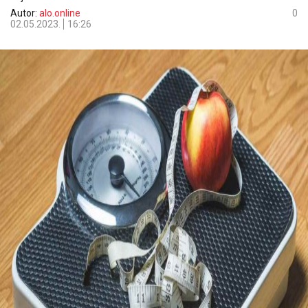
Autor:
alo.online
0
02.05.2023.
16:26