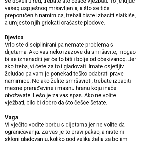
se doveli u red, trebate što češće vježbati. To je ključ
vašeg uspješnog mršavljenja, a što se tiče
preporučenih namirnica, trebali biste izbaciti slatkiše,
a umjesto njih grickati orašaste plodove.
Djevica
Vrlo ste disciplinirani pa nemate problema s
dijetama. Ako vas neko izazove da smršavite, mogao
bi se iznenaditi jer će to biti i bolje od očekivanog. Jer
ako treba, vi ćete za to i gladovati. Imate osjetljiv
želudac pa vam je ponekad teško odabrati prave
namirnice. No ako želite smršavieti, trebate izbaciti
mesne prerađevine i masnu hranu koju inače
obožavate. Lešo je za vas spas. Ako ne volite
vježbati, bilo bi dobro da što češće šetate.
Vaga
Vi vječito vodite borbu s dijetama jer ne volite da
ograničavanja. Za vas je to pravi pakao, a niste ni
skloni gladovanju, koliko god velika želja za boljim