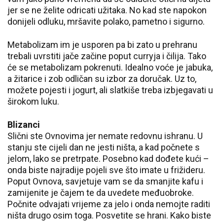
jer se ne želite odricati užitaka. No kad ste napokon
donijeli odluku, mršavite polako, pametno i sigurno.
Metabolizam im je usporen pa bi zato u prehranu
trebali uvrstiti jače začine poput curryja i čilija. Tako
će se metabolizam pokrenuti. Idealno voće je jabuka,
a žitarice i zob odličan su izbor za doručak. Uz to,
možete pojesti i jogurt, ali slatkiše treba izbjegavati u
širokom luku.
Blizanci
Slični ste Ovnovima jer nemate redovnu ishranu. U
stanju ste cijeli dan ne jesti ništa, a kad počnete s
jelom, lako se pretrpate. Posebno kad dođete kući –
onda biste najradije pojeli sve što imate u frižideru.
Poput Ovnova, savjetuje vam se da smanjite kafu i
zamijenite je čajem te da uvedete međuobroke.
Počnite odvajati vrijeme za jelo i onda nemojte raditi
ništa drugo osim toga. Posvetite se hrani. Kako biste