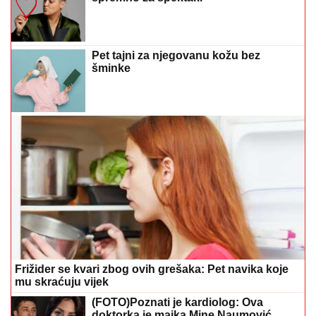
Pet tajni za njegovanu kožu bez
šminke
Frižider se kvari zbog ovih grešaka: Pet navika koje
mu skraćuju vijek
(FOTO)Poznati je kardiolog: Ova
doktorka je majka Mine Naumović,