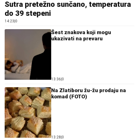
Sutra pretežno sunčano, temperatura
do 39 stepeni
14:23
|
0
Šest znakova koji mogu
ukazivati na prevaru
13:36
|
0
Na Zlatiboru žu-žu prodaju na
komad (FOTO)
13:28
|
0