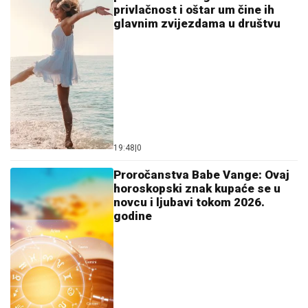
privlačnost i oštar um čine ih
glavnim zvijezdama u društvu
19:48
|
0
Proročanstva Babe Vange: Ovaj
horoskopski znak kupaće se u
novcu i ljubavi tokom 2026.
godine