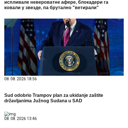
испливале невероватне афере, блокадери га
ковали у звезде, па брутално "ветирали"
08. 08. 2026 18:56
Sud odobrio Trampov plan za ukidanje zaštite
državljanima Južnog Sudana u SAD
08. 08. 2026 13:46