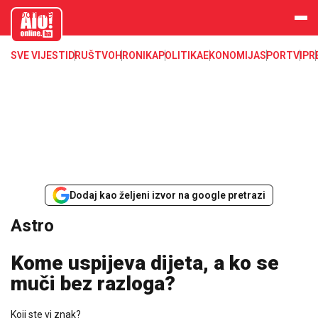
aloonline.b
a
SVE VIJESTI
DRUŠTVO
HRONIKA
POLITIKA
EKONOMIJA
SPORT
VIP
R
Dodaj kao željeni izvor na google pretrazi
Astro
Kome uspijeva dijeta, a ko se
muči bez razloga?
Koji ste vi znak?