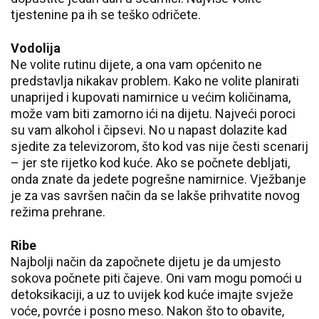
tjestenine pa ih se teško odričete.
Vodolija
Ne volite rutinu dijete, a ona vam općenito ne
predstavlja nikakav problem. Kako ne volite planirati
unaprijed i kupovati namirnice u većim količinama,
može vam biti zamorno ići na dijetu. Najveći poroci
su vam alkohol i čipsevi. No u napast dolazite kad
sjedite za televizorom, što kod vas nije česti scenarij
– jer ste rijetko kod kuće. Ako se počnete debljati,
onda znate da jedete pogrešne namirnice. Vježbanje
je za vas savršen način da se lakše prihvatite novog
režima prehrane.
Ribe
Najbolji način da započnete dijetu je da umjesto
sokova počnete piti čajeve. Oni vam mogu pomoći u
detoksikaciji, a uz to uvijek kod kuće imajte svježe
voće, povrće i posno meso. Nakon što to obavite,