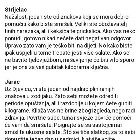
Strijelac
Nažalost, jedan ste od znakova koji se mora dobro
pomučiti kako biste smršali. Veliki ste obožavatelj
finih narezaka, ali i keksića te grickalica. Ako vas neko
ponudi, gotovo nikad nećete dati negativan odgovor.
Upravo zato vam je teško biti na dijeti. No kako biste
ipak uspjeli u tome trebate jesti više salate. Ako se
ne bavite tjelovježbom, mršavljenje će biti vrlo sporo
jer je ona za vaš gubitak kilograma ključna.
Jarac
Uz Djevicu, vi ste jedan od najdiscipliniranijih
znakova u zodijaku. Zato sebi možete odrediti
periode opuštanja, ali i razdoblje u kojem ćete gubiti
kilograme. Kilaža vas ne brine zbog izgleda, nego radi
zdravlja. Povrtne supe, tuna i svježe povrće pomoći
će vam da smršate. Poigrajte se sa sastojcima i
smislite ukusne salate. Što se tiče slatkog, za to sebi
dopustite jedan dan u sedmici. Najviše volite