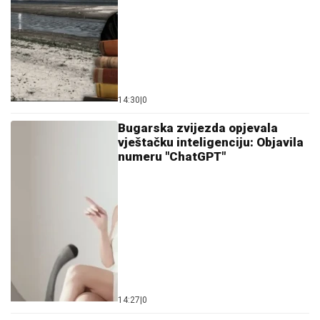
14:30
|
0
Bugarska zvijezda opjevala
vještačku inteligenciju: Objavila
numeru "ChatGPT"
14:27
|
0