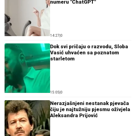
numeru "ChatGPT"
14:27
|
0
Dok svi pričaju o razvodu, Sloba
Vasić uhvaćen sa poznatom
starletom
15:05
|
0
Nerazjašnjeni nestanak pjevača
čiju je najtužniju pjesmu oživjela
Aleksandra Prijović