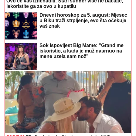
Ovo će vas iznenaditi: Stari sunđer više ne bacajte,
iskoristite ga za ovo u kupatilu
Dnevni horoskop za 5. august: Mjesec
u Biku traži strpljenje, evo šta očekuje
vaš znak
Šok ispovijest Big Mame: "Grand me
iskoristio, a kada je muž nasrnuo na
mene uzela sam nož"