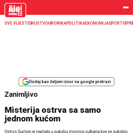
aloonline.b
a
SVE VIJESTI
DRUŠTVO
HRONIKA
POLITIKA
EKONOMIJA
SPORT
VIP
R
Dodaj kao željeni izvor na google pretrazi
Zanimljivo
Misterija ostrva sa samo
jednom kućom
Ostrvo Surtsej je nastalo u sukobu moćnog vulkana koji se sukobio