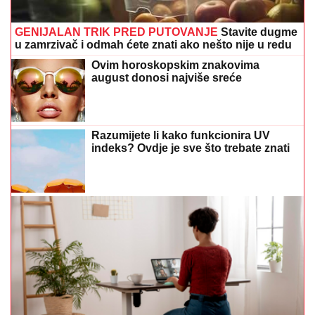
GENIJALAN TRIK PRED PUTOVANJE
Stavite dugme
u zamrzivač i odmah ćete znati ako nešto nije u redu
Ovim horoskopskim znakovima
august donosi najviše sreće
Razumijete li kako funkcionira UV
indeks? Ovdje je sve što trebate znati