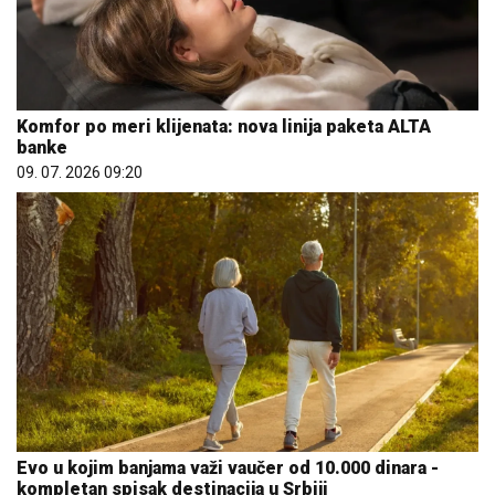
Komfor po meri klijenata: nova linija paketa ALTA
banke
09. 07. 2026 09:20
Evo u kojim banjama važi vaučer od 10.000 dinara -
kompletan spisak destinacija u Srbiji