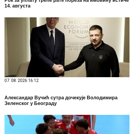
Рок за уплату треће рате пореза на имовину истиче
14. августа
07. 08. 2026 16:12
Александар Вучић сутра дочекује Володимира
Зеленског у Београду