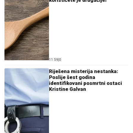
koristićete je drugačije!
11:59
|
0
Riješena misterija nestanka:
Poslije šest godina
identifikovani posmrtni ostaci
Kristine Galvan