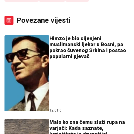
Povezane vijesti
Himzo je bio cijenjeni
muslimanski ljekar u Bosni, pa
pokrao čuvenog Srbina i postao
popularni pjevač
12:01
|
0
Malo ko zna čemu služi rupa na
varjači: Kada saznate,