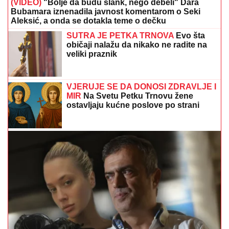
(VIDEO)
"Bolje da budu šlank, nego debeli" Dara
Bubamara iznenadila javnost komentarom o Seki
Aleksić, a onda se dotakla teme o dečku
SUTRA JE PETKA TRNOVA
Evo šta
običaji nalažu da nikako ne radite na
veliki praznik
VJERUJE SE DA DONOSI ZDRAVLJE I
MIR
Na Svetu Petku Trnovu žene
ostavljaju kućne poslove po strani