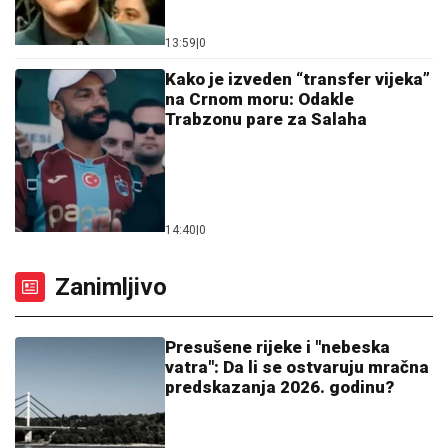
13:59
|
0
Kako je izveden “transfer vijeka”
na Crnom moru: Odakle
Trabzonu pare za Salaha
14:40
|
0
Zanimljivo
Presušene rijeke i "nebeska
vatra": Da li se ostvaruju mračna
predskazanja 2026. godinu?