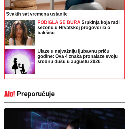
Svakih sat vremena ustanite
PODIGLA SE BURA
Srpkinja koja radi
sezonu u Hrvatskoj progovorila o
bakšišu
Ulaze u najvažniju ljubavnu priču
godine: Ova 4 znaka pronalaze svoju
srodnu dušu u augustu 2026.
Preporučuje