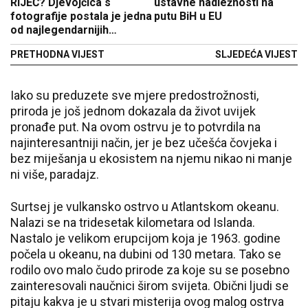
RIJEČ? Djevojčica s
ustavne nadležnosti na
fotografije postala je jedna
putu BiH u EU
od najlegendarnijih
balkanskih glumica
PRETHODNA VIJEST
SLJEDEĆA VIJEST
Iako su preduzete sve mjere predostrožnosti,
priroda je još jednom dokazala da život uvijek
pronađe put. Na ovom ostrvu je to potvrdila na
najinteresantniji način, jer je bez učešća čovjeka i
bez miješanja u ekosistem na njemu nikao ni manje
ni više, paradajz.
Surtsej je vulkansko ostrvo u Atlantskom okeanu.
Nalazi se na tridesetak kilometara od Islanda.
Nastalo je velikom erupcijom koja je 1963. godine
počela u okeanu, na dubini od 130 metara. Tako se
rodilo ovo malo čudo prirode za koje su se posebno
zainteresovali naučnici širom svijeta. Obični ljudi se
pitaju kakva je u stvari misterija ovog malog ostrva