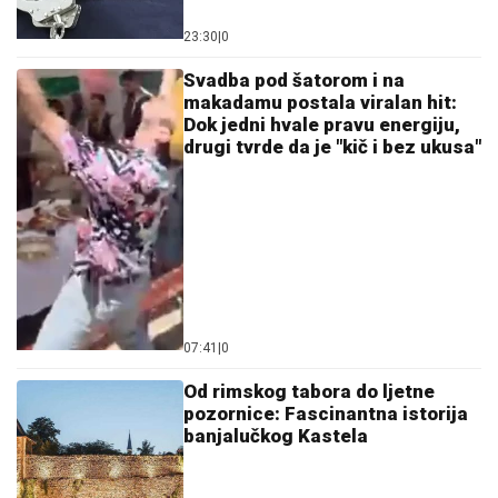
23:30
|
0
Svadba pod šatorom i na
makadamu postala viralan hit:
Dok jedni hvale pravu energiju,
drugi tvrde da je "kič i bez ukusa"
07:41
|
0
Od rimskog tabora do ljetne
pozornice: Fascinantna istorija
banjalučkog Kastela