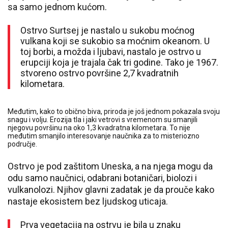
sa samo jednom kućom.
Ostrvo Surtsej je nastalo u sukobu moćnog
vulkana koji se sukobio sa moćnim okeanom. U
toj borbi, a možda i ljubavi, nastalo je ostrvo u
erupciji koja je trajala čak tri godine. Tako je 1967.
stvoreno ostrvo površine 2,7 kvadratnih
kilometara.
Međutim, kako to obično biva, priroda je još jednom pokazala svoju
snagu i volju. Erozija tla i jaki vetrovi s vremenom su smanjili
njegovu površinu na oko 1,3 kvadratna kilometara. To nije
međutim smanjilo interesovanje naučnika za to misteriozno
područje.
Ostrvo je pod zaštitom Uneska, a na njega mogu da
odu samo naučnici, odabrani botaničari, biolozi i
vulkanolozi. Njihov glavni zadatak je da prouče kako
nastaje ekosistem bez ljudskog uticaja.
Prva vegetacija na ostrvu je bila u znaku