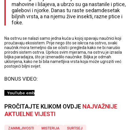
mahovine i lišajeva, a ubrzo su ga nastanile i ptice,
galebovi i njorke. Danas tu raste sedamdesetak
biljnih vrsta, a na njemu žive insekti, razne ptice i
foke.
Na ostrvu se nalazi samo jedna kuća u kojoj spavaju naučnici koji
proučavaju ekosistem. Prije nego što se iskrca na ostrvo, svaki
naučnik mora temeljno da se očisti i pregleda kako ne bi narušio
prirodni sistem ostrva. Uprkos svim mjerama, na ostrvu je izrasla
biljka paradajza, što je iznenadilo naučnike. Biljka je odmah
uklonjena, kako ne bi bila nametljiva vrsta koja može ugroziti već
postojeći biljni svijet.
BONUS VIDEO:
PROČITAJTE KLIKOM OVDJE
NAJVAŽNIJE
AKTUELNE VIJESTI
ZANIMLJIVOSTI
MISTERIJA
SURTSEJ