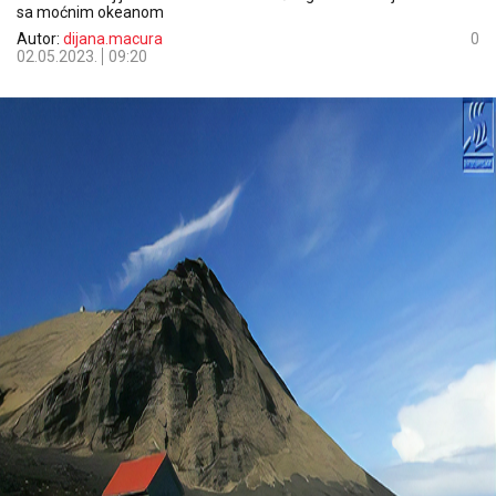
sa moćnim okeanom
Autor:
dijana.macura
0
02.05.2023.
09:20