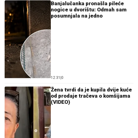
Banjalučanka pronašla pileće
nogice u dvorištu: Odmah sam
posumnjala na jedno
12:31
|
0
Žena tvrdi da je kupila dvije kuće
od prodaje tračeva o komšijama
(VIDEO)