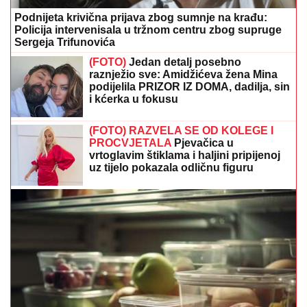
Podnijeta krivična prijava zbog sumnje na krađu:
Policija intervenisala u tržnom centru zbog supruge
Sergeja Trifunovića
(FOTO)
Jedan detalj posebno
raznježio sve: Amidžićeva žena Mina
podijelila PRIZOR IZ DOMA, dadilja, sin
i kćerka u fokusu
(FOTO) RAZVELA SE OD KOLEGE I
PROCVJETALA
Pjevačica u
vrtoglavim štiklama i haljini pripijenoj
uz tijelo pokazala odličnu figuru