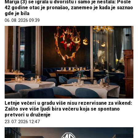
Marija (3) se igrala u dvorištu i samo je nestala: Posle
42 godine otac je pronašao, zanemeo je kada je saznao
gde je bila
06. 08. 2026 09:39
Letnje večeri u gradu više nisu rezervisane za vikend:
Zašto sve više ljudi bira večeru koja se spontano
pretvori u druženje
23. 07. 2026 12:47