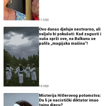
11:52
|
0
Ovo danas djeluje nestvarno, ali
valjalo bi pokušati: Kad zagusti i
suša sprži sve, na Balkanu se
palila „magijska mašina“!
10:39
|
0
Misterija Hitlerovog potomstva:
Da li je nacistički diktator imao
tajnu djecu?