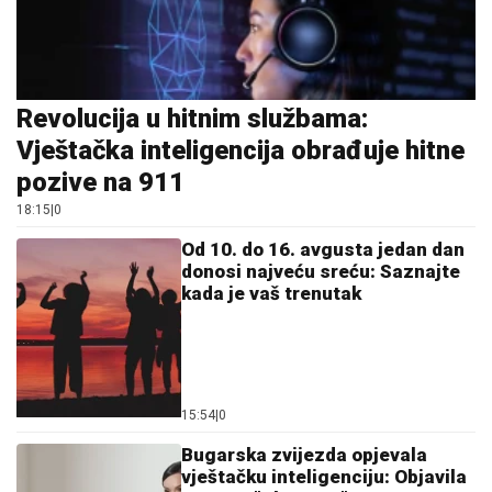
Revolucija u hitnim službama:
Vještačka inteligencija obrađuje hitne
pozive na 911
18:15
|
0
Od 10. do 16. avgusta jedan dan
donosi najveću sreću: Saznajte
kada je vaš trenutak
15:54
|
0
Bugarska zvijezda opjevala
vještačku inteligenciju: Objavila