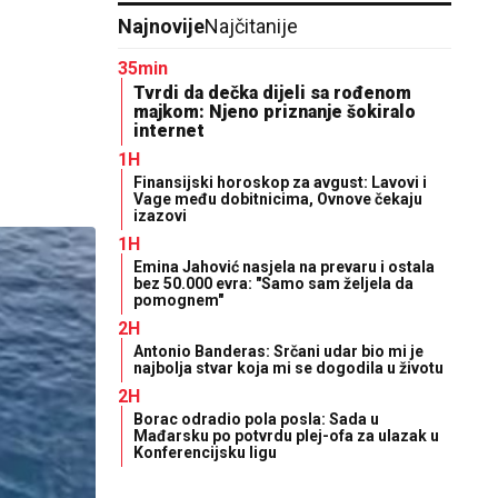
Najnovije
Najčitanije
35min
Tvrdi da dečka dijeli sa rođenom
majkom: Njeno priznanje šokiralo
internet
1H
Finansijski horoskop za avgust: Lavovi i
Vage među dobitnicima, Ovnove čekaju
izazovi
1H
Emina Jahović nasjela na prevaru i ostala
bez 50.000 evra: "Samo sam željela da
pomognem"
2H
Antonio Banderas: Srčani udar bio mi je
najbolja stvar koja mi se dogodila u životu
2H
Borac odradio pola posla: Sada u
Mađarsku po potvrdu plej-ofa za ulazak u
Konferencijsku ligu