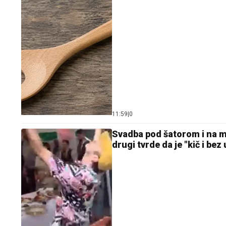
11:59
|
0
Svadba pod šatorom i na ma
drugi tvrde da je "kič i bez