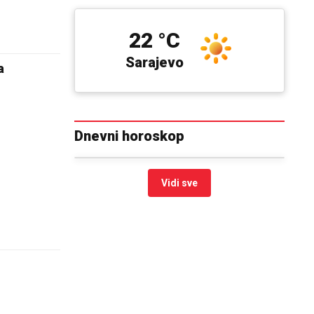
22 °C
Sarajevo
a
Dnevni horoskop
Vidi sve