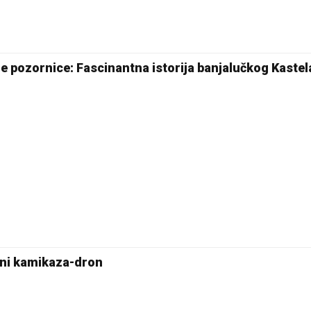
20 °C
Pale
e pozornice: Fascinantna istorija banjalučkog Kastel
eni kamikaza-dron