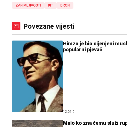
ZANIMLJIVOSTI
KIT
DRON
Povezane vijesti
Himzo je bio cijenjeni mus
popularni pjevač
12:01
|
0
Malo ko zna čemu služi rupa