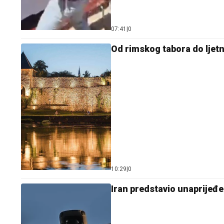
07:41
|
0
Od rimskog tabora do ljetn
10:29
|
0
Iran predstavio unaprijeđ