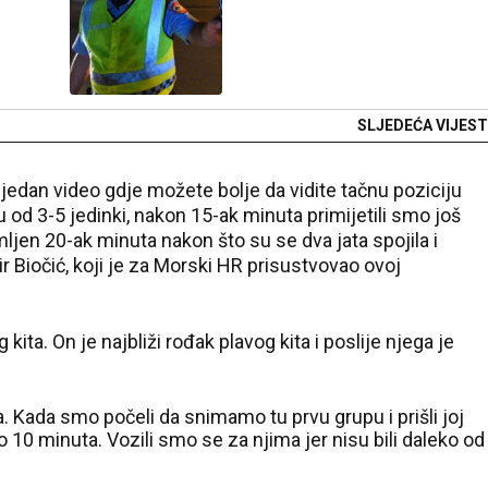
SLJEDEĆA VIJEST
 jedan video gdje možete bolje da vidite tačnu poziciju
 od 3-5 jedinki, nakon 15-ak minuta primijetili smo još
mljen 20-ak minuta nakon što su se dva jata spojila i
r Biočić, koji je za Morski HR prisustvovao ovoj
g kita. On je najbliži rođak plavog kita i poslije njega je
a. Kada smo počeli da snimamo tu prvu grupu i prišli joj
oko 10 minuta. Vozili smo se za njima jer nisu bili daleko od