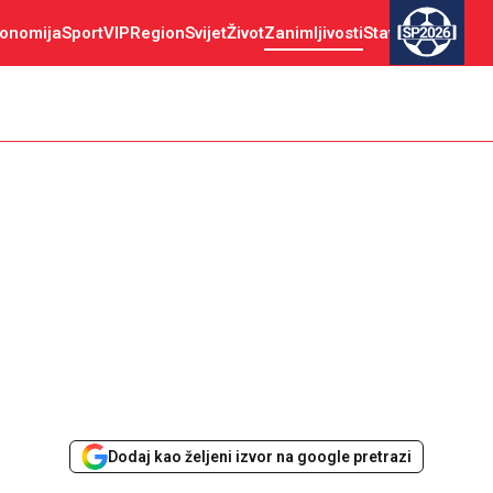
onomija
Sport
VIP
Region
Svijet
Život
Zanimljivosti
Stav
SP2026
Dodaj kao željeni izvor na google pretrazi