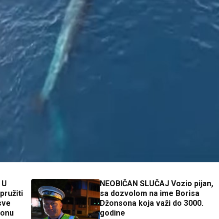
 U
NEOBIČAN SLUČAJ Vozio pijan,
ružiti
sa dozvolom na ime Borisa
sve
Džonsona koja važi do 3000.
tonu
godine