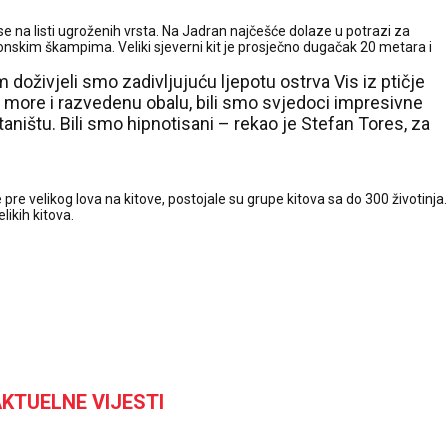
 se na listi ugroženih vrsta. Na Jadran najčešće dolaze u potrazi za
nskim škampima. Veliki sjeverni kit je prosječno dugačak 20 metara i
živjeli smo zadivljujuću ljepotu ostrva Vis iz ptičje
to more i razvedenu obalu, bili smo svjedoci impresivne
ništu. Bili smo hipnotisani – rekao je Stefan Tores, za
 pre velikog lova na kitove, postojale su grupe kitova sa do 300 životinja.
likih kitova.
KTUELNE VIJESTI