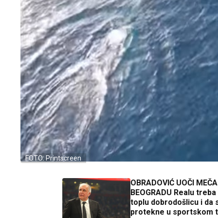
FOTO: Printscreen
OBRADOVIĆ UOČI MEČA
BEOGRADU Realu treba p
toplu dobrodošlicu i da 
protekne u sportskom 