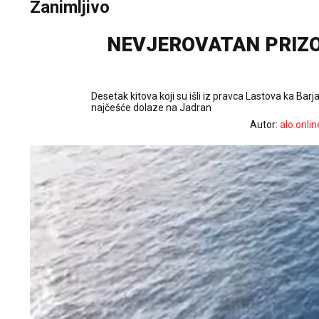
Zanimljivo
NEVJEROVATAN PRIZOR
Desetak kitova koji su išli iz pravca Lastova ka Bar
najčešće dolaze na Jadran
Autor:
alo.onlin