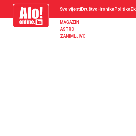
aloonline.ba
Sve vijesti
Društvo
Hronika
Politika
Ek
MAGAZIN
ASTRO
ZANIMLJIVO