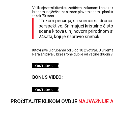
Veliki sjeverni kitovi su zaštićeni zakonom i nalaze
hranom, najčešće za sitnom plavom ribom i plankto
težak 70 tona.
“Tokom pecanja, sa snimcima dronom do
perspektive. Snimajući kristalno čis
scene kitova u njihovom prirodnom sta
24sata, koji je napravio snimak.
Kitovi žive u grupama od 5 do 10 životinja. U vrijeme
Perajari plivaju brže i rone dublje od većine drugih ve
BONUS VIDEO:
PROČITAJTE KLIKOM OVDJE
NAJVAŽNIJE A