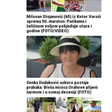
Milovan Stojanović (65) iz Kotor Varoši
sprema 50. maraton: Patikama i
čeličnom voljom pobjeđuje staze i
godine (FOTO/VIDEO)
Senka Dudaković uskoro postaje
prabaka: Bivša misica Orahove plijeni
šarmom i u osmoj deceniji (FOTO)