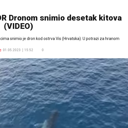
 Dronom snimio desetak kitova
(VIDEO)
jacima snimio je dron kod ostrva Vis (Hrvatska). U potrazi za hranom
e
01.05.2023.
15:52
0