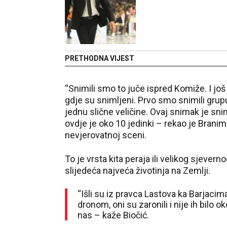
PRETHODNA VIJEST
“Snimili smo to juče ispred Komiže. I još
gdje su snimljeni. Prvo smo snimili grupu
jednu slične veličine. Ovaj snimak je sni
ovdje je oko 10 jedinki – rekao je Branimi
nevjerovatnoj sceni.
To je vrsta kita peraja ili velikog sjeverno
slijedeća najveća životinja na Zemlji.
“Išli su iz pravca Lastova ka Barjacim
dronom, oni su zaronili i nije ih bilo 
nas – kaže Biočić.