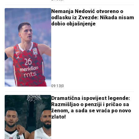
Nemanja Nedović otvoreno o
odlasku iz Zvezde: Nikada nisam
dobio objašnjenje
09:13
|
0
Dramatična ispovijest legende:
Razmišljao o penziji i pričao sa
ženom, a sada se vraća po novo
zlato!