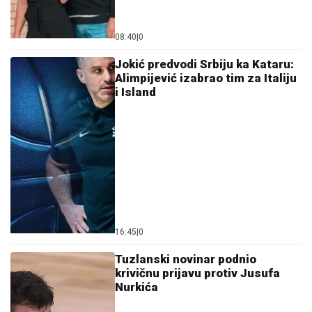
08:40
|
0
Jokić predvodi Srbiju ka Kataru:
Alimpijević izabrao tim za Italiju
i Island
16:45
|
0
Tuzlanski novinar podnio
krivičnu prijavu protiv Jusufa
Nurkića