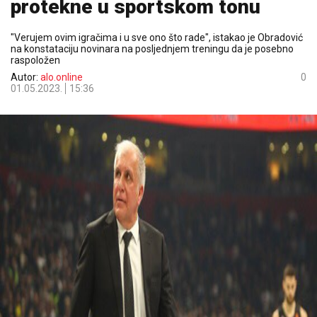
protekne u sportskom tonu
"Verujem ovim igračima i u sve ono što rade", istakao je Obradović
na konstataciju novinara na posljednjem treningu da je posebno
raspoložen
Autor:
alo.online
0
01.05.2023.
15:36