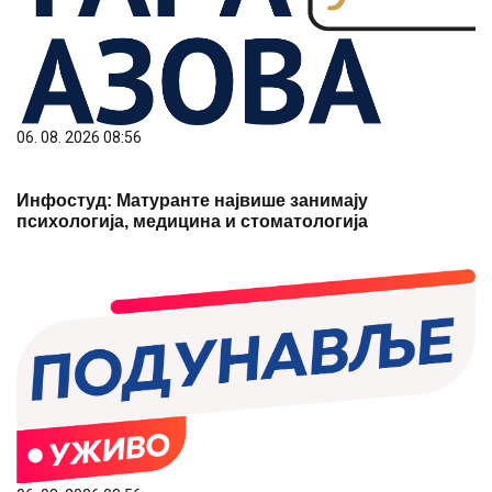
06. 08. 2026 08:56
Инфостуд: Матуранте највише занимају
психологија, медицина и стоматологија