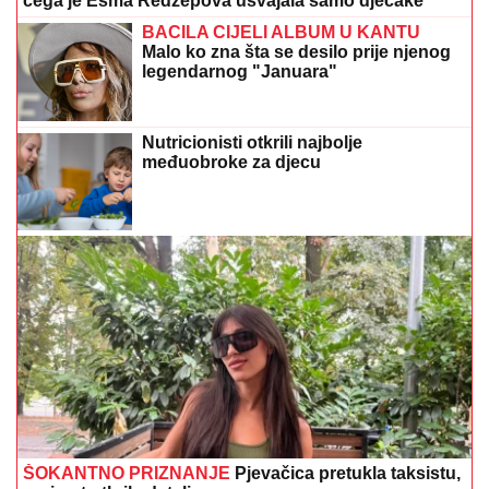
čega je Esma Redžepova usvajala samo dječake
BACILA CIJELI ALBUM U KANTU
Malo ko zna šta se desilo prije njenog
legendarnog "Januara"
Nutricionisti otkrili najbolje
međuobroke za djecu
ŠOKANTNO PRIZNANJE
Pjevačica pretukla taksistu,