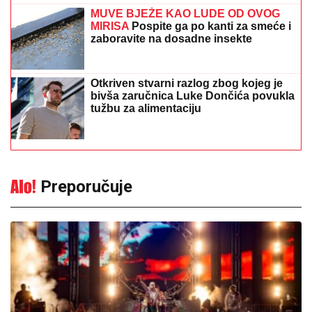
MUVE BJEŽE KAO LUDE OD OVOG
MIRISA
Pospite ga po kanti za smeće i
zaboravite na dosadne insekte
Otkriven stvarni razlog zbog kojeg je
bivša zaručnica Luke Dončića povukla
tužbu za alimentaciju
Preporučuje