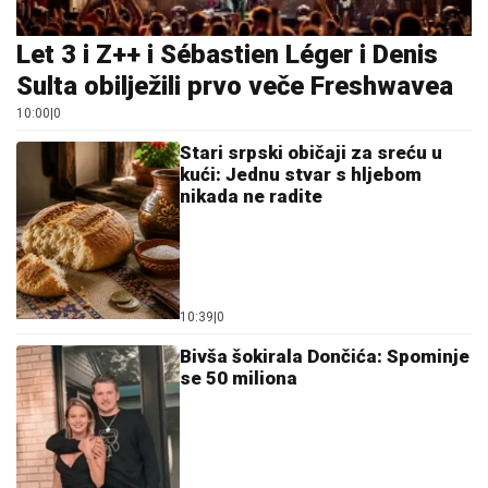
Let 3 i Z++ i Sébastien Léger i Denis
Sulta obilježili prvo veče Freshwavea
10:00
|
0
Stari srpski običaji za sreću u
kući: Jednu stvar s hljebom
nikada ne radite
10:39
|
0
Bivša šokirala Dončića: Spominje
se 50 miliona