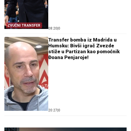
ZVUČNI TRANSFER
08:20
|
0
Transfer bomba iz Madrida u
Humsku: Bivši igrač Zvezde
stiže u Partizan kao pomoćnik
Đoana Penjaroje!
20:27
|
0