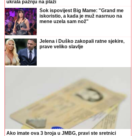
ukrala pažnju na plaži
Šok ispovijest Big Mame: "Grand me
iskoristio, a kada je muž nasrnuo na
mene uzela sam nož"
Jelena i Duško zakopali ratne sjekire,
prave veliko slavlje
Ako imate ova 3 broja u JMBG, pravi ste sretnici