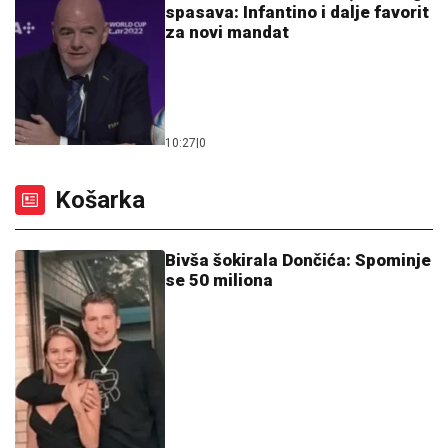
spasava: Infantino i dalje favorit
za novi mandat
10:27
|
0
Košarka
Bivša šokirala Dončića: Spominje
se 50 miliona