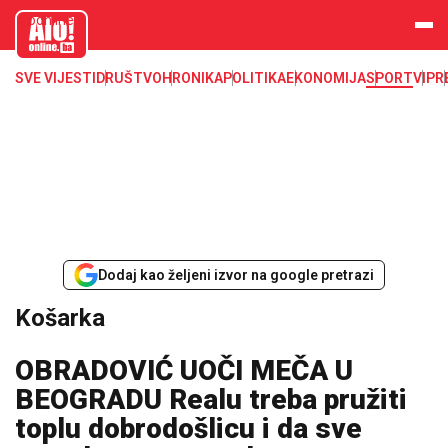
aloonline.b
a
SVE VIJESTI
DRUŠTVO
HRONIKA
POLITIKA
EKONOMIJA
SPORT
VIP
R
Dodaj kao željeni izvor na google pretrazi
Košarka
OBRADOVIĆ UOČI MEČA U
BEOGRADU Realu treba pružiti
toplu dobrodošlicu i da sve