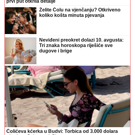
prvi put otkrila detalje
Želite Čolu na vjenčanju? Otkriveno
koliko košta minuta pjevanja
Neviđeni preokret dolazi 10. avgusta:
Tri znaka horoskopa riješiće sve
dugove i brige
Čolićeva kćerka u Budvi: Torbica od 3.000 dolara