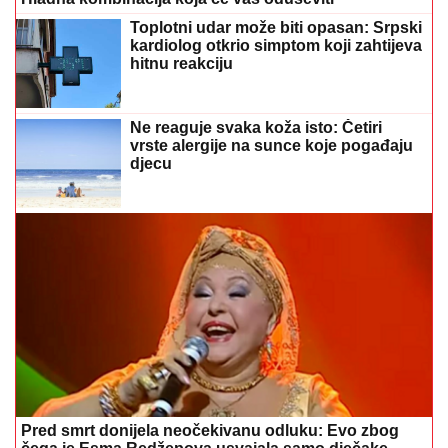
Toplotni udar može biti opasan: Srpski
kardiolog otkrio simptom koji zahtijeva
hitnu reakciju
Ne reaguje svaka koža isto: Četiri
vrste alergije na sunce koje pogađaju
djecu
Pred smrt donijela neočekivanu odluku: Evo zbog