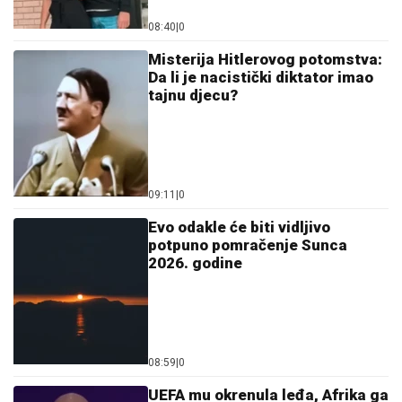
08:40
|
0
Misterija Hitlerovog potomstva:
Da li je nacistički diktator imao
tajnu djecu?
09:11
|
0
Evo odakle će biti vidljivo
potpuno pomračenje Sunca
2026. godine
08:59
|
0
UEFA mu okrenula leđa, Afrika ga