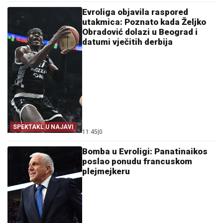
Evroliga objavila raspored
utakmica: Poznato kada Željko
Obradović dolazi u Beograd i
datumi vječitih derbija
SPEKTAKL U NAJAVI
11:45
|
0
Bomba u Evroligi: Panatinaikos
poslao ponudu francuskom
plejmejkeru