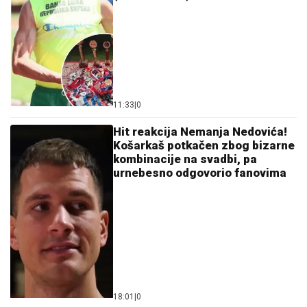
11:33
|
0
Hit reakcija Nemanja Nedovića!
Košarkaš potkačen zbog bizarne
kombinacije na svadbi, pa
urnebesno odgovorio fanovima
18:01
|
0