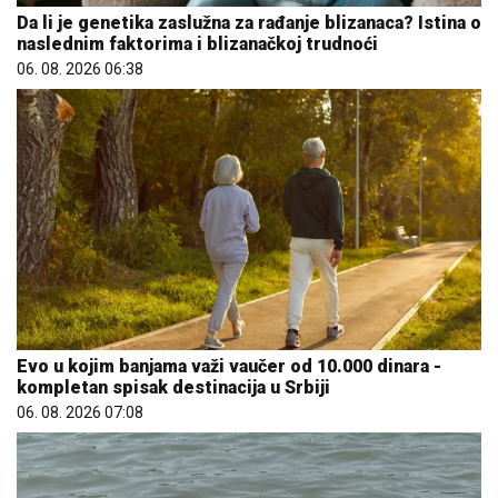
Da li je genetika zaslužna za rađanje blizanaca? Istina o
naslednim faktorima i blizanačkoj trudnoći
06. 08. 2026 06:38
Evo u kojim banjama važi vaučer od 10.000 dinara -
kompletan spisak destinacija u Srbiji
06. 08. 2026 07:08