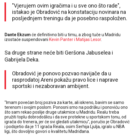
"Vjerujem ovim igračima i u sve ono što rade",
istakao je Obradović na konstataciju novinara na
posljednjem treningu da je posebno raspoložen.
Dante Ekzum
će definitivno biti u timu, a zbog tuče u Madridu
izostaće suspendovani
Kevin Panter i Matijas Lesor
.
Sa druge strane neće biti Geršona Jabuselea i
Gabrijela Deka.
Obradović je ponovo pozvao navijače da u
rasprodatoj Areni pokažu pravo lice i naprave
sportski i nezaboravan ambijent.
"Imam povećan broj poziva za karte, ali iskreno, bavim se samo
terenom i svojim poslom. Ponosni smo na podršku i ponoviću ono
što sam rekao poslije druge utakmice u Madridu. Realu treba
pružiti toplu dobrodošlicu i da sve protekne u sportskom tonu, od
igrača do trenera, jer će svi gledati utakmicu", poručio je Obradović
i podsjetio da je 11 igrača Reala, osim Serhija Ljulja, igralo u NBA
ligi, što dovoljno govori o kvalitetu Madriđana.