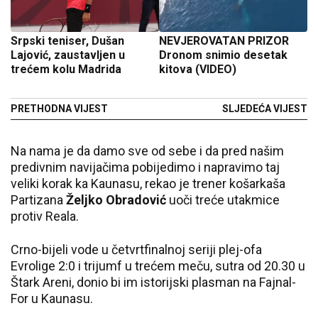
Srpski teniser, Dušan
NEVJEROVATAN PRIZOR
Lajović, zaustavljen u
Dronom snimio desetak
trećem kolu Madrida
kitova (VIDEO)
PRETHODNA VIJEST
SLJEDEĆA VIJEST
Na nama je da damo sve od sebe i da pred našim
predivnim navijačima pobijedimo i napravimo taj
veliki korak ka Kaunasu, rekao je trener košarkaša
Partizana
Željko Obradović
uoči treće utakmice
protiv Reala.
Crno-bijeli vode u četvrtfinalnoj seriji plej-ofa
Evrolige 2:0 i trijumf u trećem meču, sutra od 20.30 u
Štark Areni, donio bi im istorijski plasman na Fajnal-
For u Kaunasu.