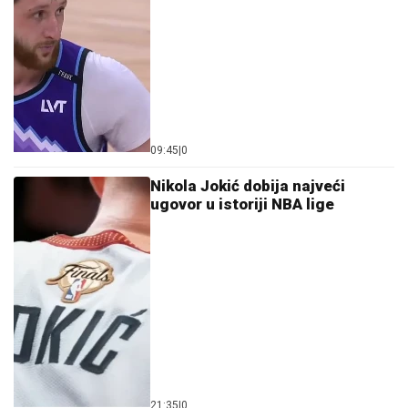
09:45
|
0
Nikola Jokić dobija najveći
ugovor u istoriji NBA lige
21:35
|
0