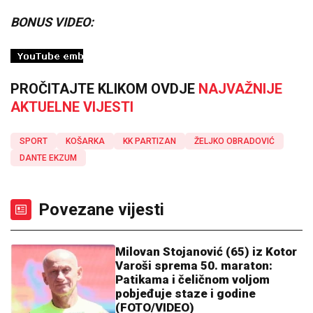
BONUS VIDEO:
PROČITAJTE KLIKOM OVDJE
NAJVAŽNIJE
AKTUELNE VIJESTI
SPORT
KOŠARKA
KK PARTIZAN
ŽELJKO OBRADOVIĆ
DANTE EKZUM
Povezane vijesti
Milovan Stojanović (65) iz Kotor
Varoši sprema 50. maraton:
Patikama i čeličnom voljom
pobjeđuje staze i godine
(FOTO/VIDEO)