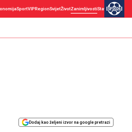
onomija
Sport
VIP
Region
Svijet
Život
Zanimljivosti
Stav
SP2026
Dodaj kao željeni izvor na google pretrazi