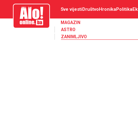
aloonline.ba
Sve vijesti
Društvo
Hronika
Politika
Ek
MAGAZIN
ASTRO
ZANIMLJIVO