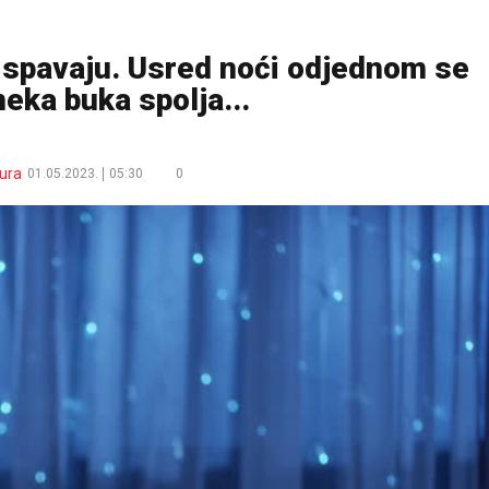
a spavaju. Usred noći odjednom se
neka buka spolja...
ura
01.05.2023.
05:30
0