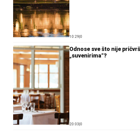
10:29
|
0
Odnose sve što nije pričvr
„suvenirima“?
20:03
|
0