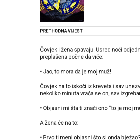
PRETHODNA VIJEST
Čovjek i žena spavaju. Usred noći odjed
preplašena počne da viče:
• Jao, to mora da je moj muž!
Čovjek na to iskoči iz kreveta i sav unez
nekoliko minuta vraća se on, sav izgreba
• Objasni mi šta ti znači ono ''to je moj m
A žena će na to:
• Prvo ti meni objasni što si onda bježao?