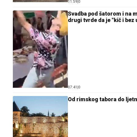
11:59
|
0
Svadba pod šatorom i na ma
drugi tvrde da je "kič i bez
07:41
|
0
Od rimskog tabora do ljetn