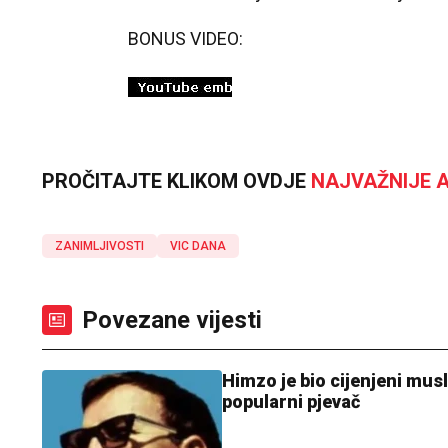
BONUS VIDEO:
PROČITAJTE KLIKOM OVDJE
NAJVAŽNIJE A
ZANIMLJIVOSTI
VIC DANA
Povezane vijesti
Himzo je bio cijenjeni mus
popularni pjevač