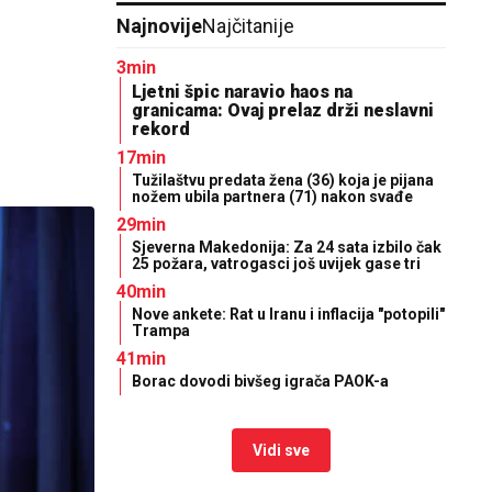
Najnovije
Najčitanije
3min
Ljetni špic naravio haos na
granicama: Ovaj prelaz drži neslavni
rekord
17min
Tužilaštvu predata žena (36) koja je pijana
nožem ubila partnera (71) nakon svađe
29min
Sjeverna Makedonija: Za 24 sata izbilo čak
25 požara, vatrogasci još uvijek gase tri
40min
Nove ankete: Rat u Iranu i inflacija "potopili"
Trampa
41min
Borac dovodi bivšeg igrača PAOK-a
Vidi sve