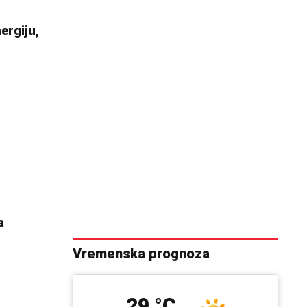
ergiju,
a
Vremenska prognoza
29 °C