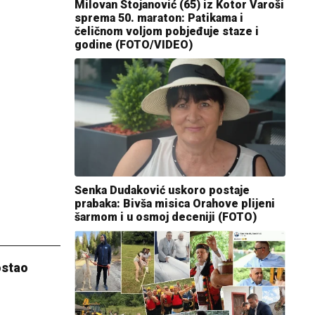
Milovan Stojanović (65) iz Kotor Varoši
sprema 50. maraton: Patikama i
čeličnom voljom pobjeđuje staze i
godine (FOTO/VIDEO)
Senka Dudaković uskoro postaje
prabaka: Bivša misica Orahove plijeni
šarmom i u osmoj deceniji (FOTO)
ostao