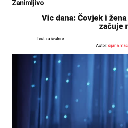
Zanimljivo
Vic dana: Čovjek i žen
začuje 
Test za švalere
Autor:
dijana.mac