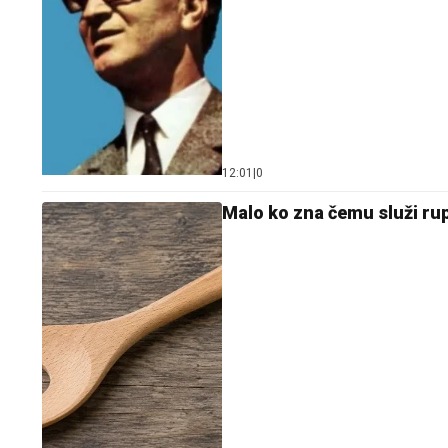
12:01
|
0
Malo ko zna čemu služi rupa