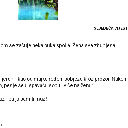
SLJEDEĆA VIJEST
nom se začuje neka buka spolja. Žena sva zbunjena i
vijeren, i kao od majke rođen, pobježe kroz prozor. Nakon
n, penje se u spavaću sobu i viče na ženu:
už'', pa ja sam ti muž!
!