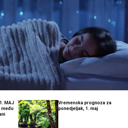
1. MAJ
Vremenska prognoza za
ga među
ponedjeljak, 1. maj
ani