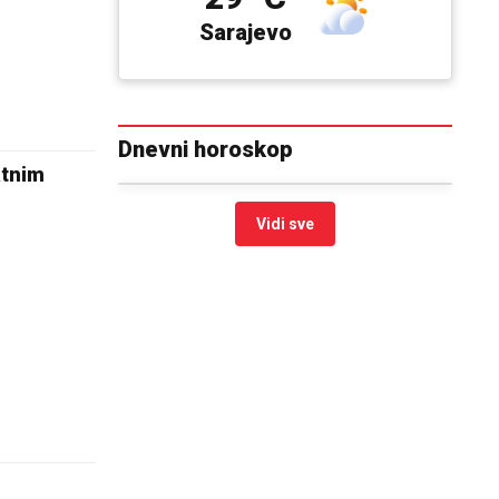
Sarajevo
Dnevni horoskop
atnim
Vidi sve