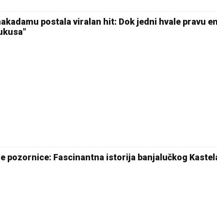
kadamu postala viralan hit: Dok jedni hvale pravu en
 ukusa"
e pozornice: Fascinantna istorija banjalučkog Kastel
25 °C