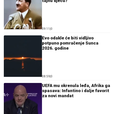
tajnu djecu?
09:11
|
0
Evo odakle će biti vidljivo
potpuno pomračenje Sunca
2026. godine
08:59
|
0
UEFA mu okrenula leđa, Afrika ga
spasava: Infantino i dalje favorit
za novi mandat