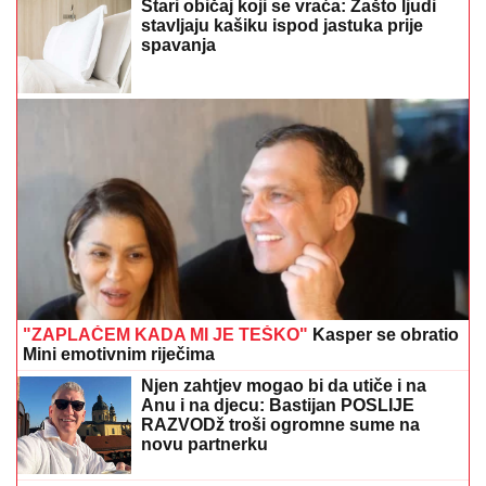
Stari običaj koji se vraća: Zašto ljudi
stavljaju kašiku ispod jastuka prije
spavanja
"ZAPLAČEM KADA MI JE TEŠKO"
Kasper se obratio
Mini emotivnim riječima
Njen zahtjev mogao bi da utiče i na
Anu i na djecu: Bastijan POSLIJE
RAZVODž troši ogromne sume na
novu partnerku