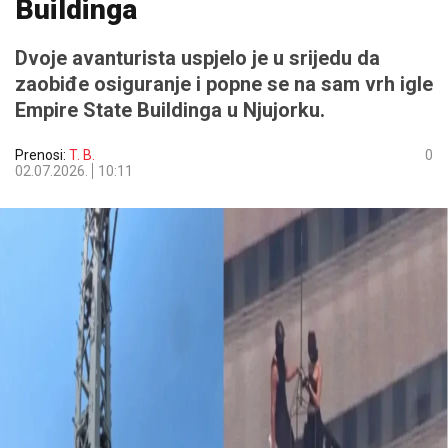
Buildinga
Dvoje avanturista uspjelo je u srijedu da
zaobiđe osiguranje i popne se na sam vrh igle
Empire State Buildinga u Njujorku.
Prenosi:
T. B.
0
02.07.2026.
10:11