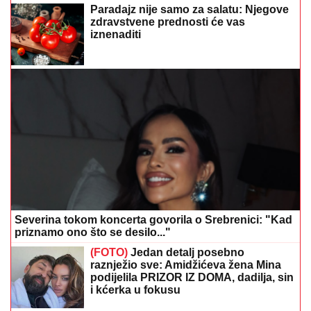
Paradajz nije samo za salatu: Njegove
zdravstvene prednosti će vas
iznenaditi
Severina tokom koncerta govorila o Srebrenici: "Kad
priznamo ono što se desilo..."
(FOTO)
Jedan detalj posebno
raznježio sve: Amidžićeva žena Mina
podijelila PRIZOR IZ DOMA, dadilja, sin
i kćerka u fokusu