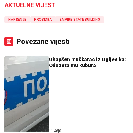
AKTUELNE VIJESTI
HAPŠENJE
PROSIDBA
EMPIRE STATE BUILDING
Povezane vijesti
Uhapšen muškarac iz Ugljevika:
Oduzeta mu kubura
11:46
|
0