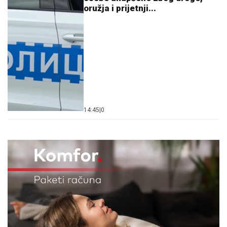
oružja i prijetnji...
14:45
|
0