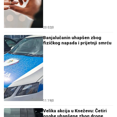
20:02
|
0
Banjalučanin uhapšen zbog
fizičkog napada i prijetnji smrću
11:19
|
0
Velika akcija u Kneževu: Četiri
osobe uhapšene zbog droge,