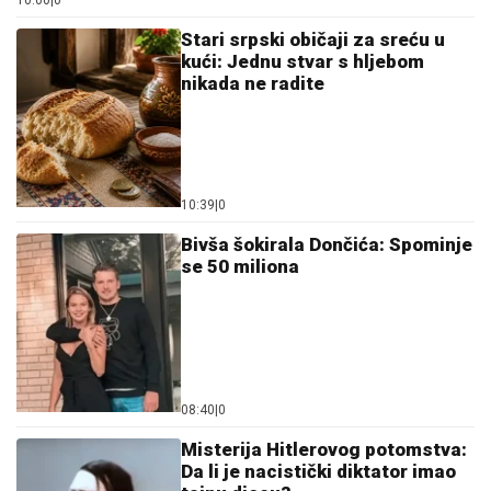
10:00
|
0
Stari srpski običaji za sreću u
kući: Jednu stvar s hljebom
nikada ne radite
10:39
|
0
Bivša šokirala Dončića: Spominje
se 50 miliona
08:40
|
0
Misterija Hitlerovog potomstva:
Da li je nacistički diktator imao