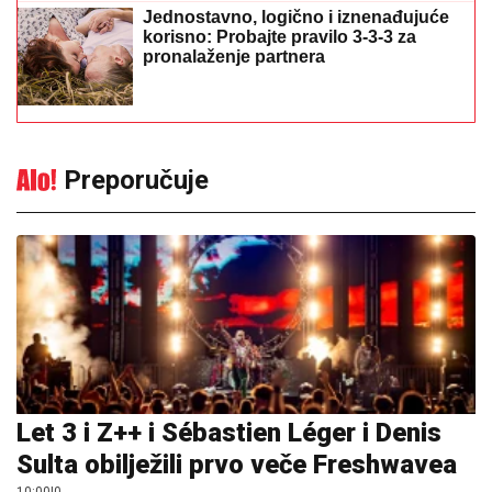
Jednostavno, logično i iznenađujuće
korisno: Probajte pravilo 3-3-3 za
pronalaženje partnera
Preporučuje
Let 3 i Z++ i Sébastien Léger i Denis
Sulta obilježili prvo veče Freshwavea