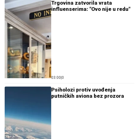
Trgovina zatvorila vrata
influenserima: "Ovo nije u redu"
03:00
|
0
Psiholozi protiv uvođenja
putničkih aviona bez prozora