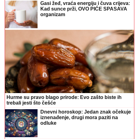
Gasi žeđ, vraća energiju i čuva crijeva:
Kad sunce prži, OVO PIĆE SPASAVA
organizam
Hurme su pravo blago prirode: Evo zašto biste ih
trebali jesti što češće
Dnevni horoskop: Jedan znak očekuje
iznenađenje, drugi mora paziti na
odluke