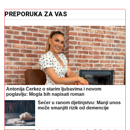
PREPORUKA ZA VAS
Antonija Čerkez o starim ljubavima i novom
poglavlju: Mogla bih napisati roman
Šećer u ranom djetinjstvu: Manji unos
može smanjiti rizik od demencije