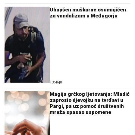
Uhapšen muškarac osumnjičen
za vandalizam u Međugorju
13:46
|
0
Magija grčkog ljetovanja: Mladić
zaprosio djevojku na tvrđavi u
Pargi, pa uz pomoć društvenih
mreža spasao uspomene