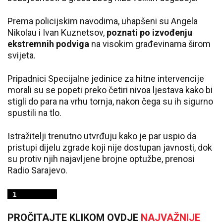
Prema policijskim navodima, uhapšeni su Angela
Nikolau i Ivan Kuznetsov,
poznati po izvođenju
ekstremnih podviga
na visokim građevinama širom
svijeta.
Pripadnici Specijalne jedinice za hitne intervencije
morali su se popeti preko četiri nivoa ljestava kako bi
stigli do para na vrhu tornja, nakon čega su ih sigurno
spustili na tlo.
Istražitelji trenutno utvrđuju kako je par uspio da
pristupi dijelu zgrade koji nije dostupan javnosti, dok
su protiv njih najavljene brojne optužbe, prenosi
Radio Sarajevo.
PROČITAJTE KLIKOM OVDJE
NAJVAŽNIJE