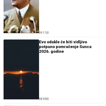
09:11
|
0
Evo odakle će biti vidljivo
potpuno pomračenje Sunca
2026. godine
08:59
|
0