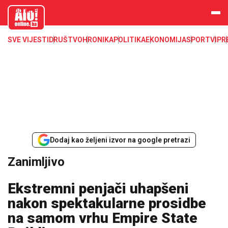
aloonline.b
a
SVE VIJESTI
DRUŠTVO
HRONIKA
POLITIKA
EKONOMIJA
SPORT
VIP
R
Dodaj kao željeni izvor na google pretrazi
Zanimljivo
Ekstremni penjači uhapšeni
nakon spektakularne prosidbe
na samom vrhu Empire State