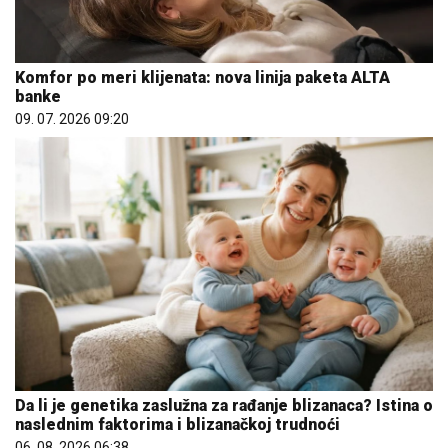
Komfor po meri klijenata: nova linija paketa ALTA
banke
09. 07. 2026 09:20
Da li je genetika zaslužna za rađanje blizanaca? Istina o
naslednim faktorima i blizanačkoj trudnoći
06. 08. 2026 06:38