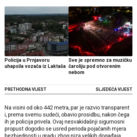
Policija u Prnjavoru
Sve je spremno za muzičku
uhapsila vozača iz Laktaša
čaroliju pod otvorenim
nebom
PRETHODNA VIJEST
SLJEDEĆA VIJEST
Na visini od oko 442 metra, par je razvio transparent
i, prema svemu sudeći, obavio prosidbu, nakon čega
ih je policija privela. Ovaj nesvakidašnji sigurnosni
propust dogodio se usred perioda pojačanih mjera
bezbjednosti u gradu zbog niza velikih događaja.