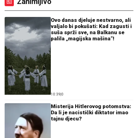
Zanimljivo
Ovo danas djeluje nestvarno, ali
valjalo bi pokušati: Kad zagusti i
suša sprži sve, na Balkanu se
palila „magijska mašina“!
10:39
|
0
Misterija Hitlerovog potomstva:
Da li je nacistički diktator imao
tajnu djecu?