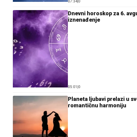
07:34
|
0
Dnevni horoskop za 6. avgu
iznenađenje
05:01
|
0
Planeta ljubavi prelazi u s
romantičnu harmoniju