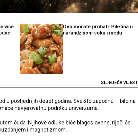
ć više
Ovo morate probati: Piletina u
rodne
narandžinom soku i medu
SLJEDEĆA VIJEST
iod u posljednjih deset godina. Sve što započnu – bilo na
a – imaće nevjerovatnu podršku univerzuma.
putem čuda. Njihove odluke biće blagoslovene, riječi će
opouzdanjem i magnetizmom.