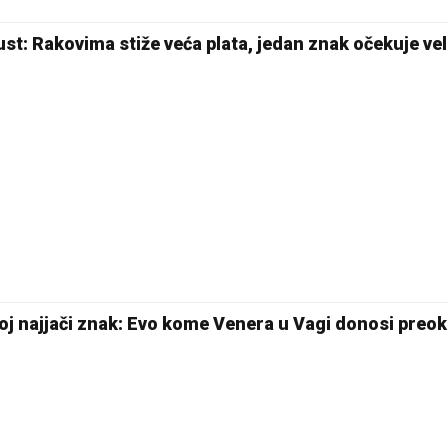
st: Rakovima stiže veća plata, jedan znak očekuje vel
27 °C
Pale
voj najjači znak: Evo kome Venera u Vagi donosi preokr