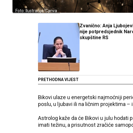
Foto: Ilustracija/Canva
Zvanično: Anja Ljubojevi
nije potpredsjednik Na
skupštine RS
PRETHODNA VIJEST
Bikovi ulaze u energetski najmoćniji per
poslu, u ljubavi ili na ličnim projektim
Astrolog kaže da će Bikovi u julu hodati 
imati težinu, a prisutnost zračiće sam