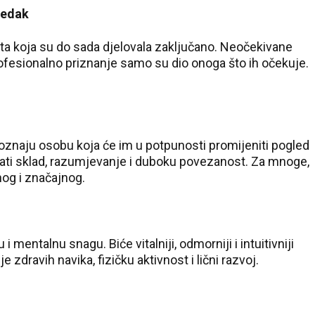
redak
ta koja su do sada djelovala zaključano. Neočekivane
rofesionalno priznanje samo su dio onoga što ih očekuje.
oznaju osobu koja će im u potpunosti promijeniti pogled
ati sklad, razumjevanje i duboku povezanost. Za mnoge,
nog i značajnog.
i mentalnu snagu. Biće vitalniji, odmorniji i intuitivniji
 zdravih navika, fizičku aktivnost i lični razvoj.