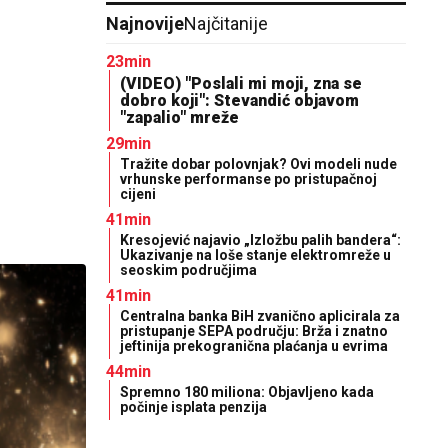
Najnovije
Najčitanije
23min
(VIDEO) "Poslali mi moji, zna se
dobro koji": Stevandić objavom
"zapalio" mreže
29min
Tražite dobar polovnjak? Ovi modeli nude
vrhunske performanse po pristupačnoj
cijeni
41min
Kresojević najavio „Izložbu palih bandera“:
Ukazivanje na loše stanje elektromreže u
seoskim područjima
41min
Centralna banka BiH zvanično aplicirala za
pristupanje SEPA području: Brža i znatno
jeftinija prekogranična plaćanja u evrima
44min
Spremno 180 miliona: Objavljeno kada
počinje isplata penzija