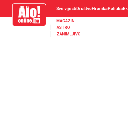
aloonline.ba
Sve vijesti
Društvo
Hronika
Politika
Ek
MAGAZIN
ASTRO
ZANIMLJIVO