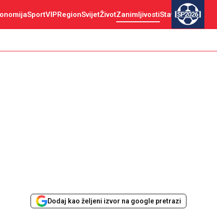
onomija
Sport
VIP
Region
Svijet
Život
Zanimljivosti
Stav
SP2026
Dodaj kao željeni izvor na google pretrazi