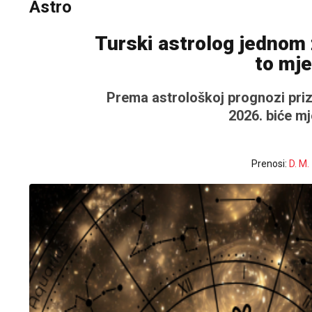
Astro
Turski astrolog jednom 
to mj
Prema astrološkoj prognozi pri
2026. biće mj
Prenosi:
D. M.