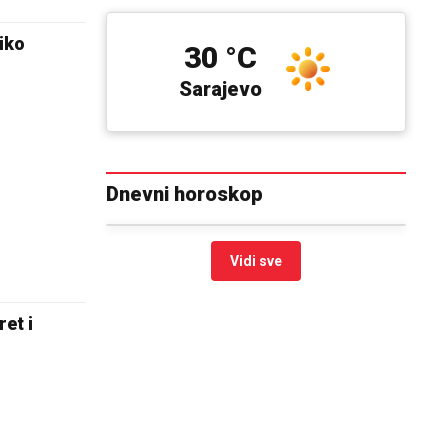
iko
30 °C
Sarajevo
Dnevni horoskop
Vidi sve
et i