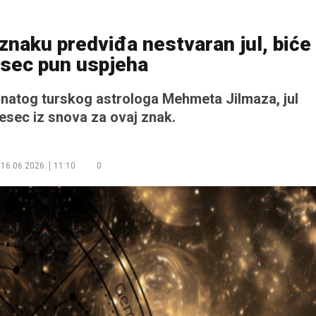
znaku predviđa nestvaran jul, biće
esec pun uspjeha
znatog turskog astrologa Mehmeta Jilmaza, jul
esec iz snova za ovaj znak.
16.06.2026.
11:10
0