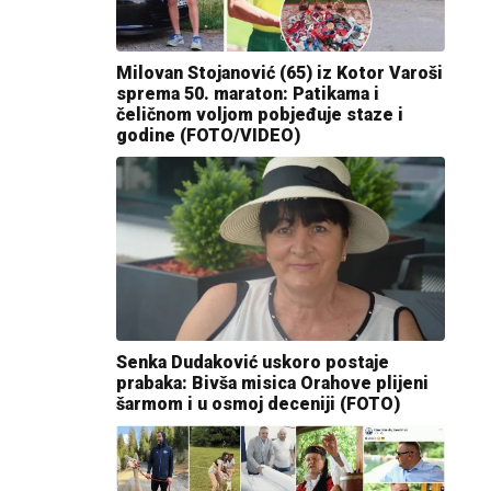
Milovan Stojanović (65) iz Kotor Varoši
sprema 50. maraton: Patikama i
čeličnom voljom pobjeđuje staze i
godine (FOTO/VIDEO)
Senka Dudaković uskoro postaje
prabaka: Bivša misica Orahove plijeni
šarmom i u osmoj deceniji (FOTO)