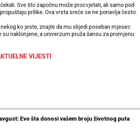
 čekali. Sve što započnu može procvjetati, ali samo pod
propuštaju prilike. Ova vrsta sreće se ne ponavlja često.
e nekog ko jeste, znajte da mu slijedi poseban mjesec
zde su naklonjene, a univerzum pruža šansu za promjenu
KTUELNE VIJESTI
vgust: Evo šta donosi vašem broju životnog puta