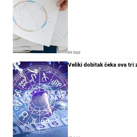
09:56
|
0
Veliki dobitak čeka ova tri