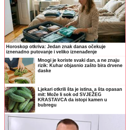
Horoskop otkriva: Jedan znak danas očekuje
iznenadno putovanje i veliko iznenađenje
Mnogi je koriste svaki dan, a ne znaju
rizik: Kuhar objasnio zašto bira drvene
daske
Ljekari otkrili šta je istina, a šta opasan
mit: Može li sok od SVJEŽEG
KRASTAVCA da istopi kamen u
bubregu