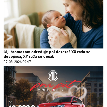
Čiji hromozom određuje pol deteta? XX rađa se
devojčica, XY rađa se dečak
07. 08. 2026 09:47