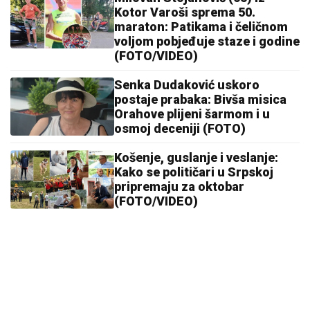
Kotor Varoši sprema 50.
maraton: Patikama i čeličnom
voljom pobjeđuje staze i godine
(FOTO/VIDEO)
Senka Dudaković uskoro
postaje prabaka: Bivša misica
Orahove plijeni šarmom i u
osmoj deceniji (FOTO)
Košenje, guslanje i veslanje:
Kako se političari u Srpskoj
pripremaju za oktobar
(FOTO/VIDEO)