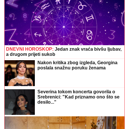
DNEVNI HOROSKOP:
Jedan znak vraća bivšu ljubav,
a drugom prijeti sukob
Nakon kritika zbog izgleda, Georgina
poslala snažnu poruku ženama
Severina tokom koncerta govorila o
Srebrenici: "Kad priznamo ono što se
desilo..."