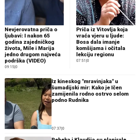
Nevjerovatna priča o
Priča iz Vitovlja koja
ljubavi: I nakon 65
vraća vjeru u ljude:
godina zajedničkog
Bosa dala imanje
života, Mile i Marija
komšijama i očitala
jedno drugom najveća
lekciju regionu
podrška (VIDEO)
07:51
|
0
09:15
|
0
Iz kineskog "mravinjaka" u
šumadijski mir: Kako je Ičen
zamijenila rodno ostrvo selom
podno Rudnika
07:37
|
0
Rebeka i Klaudija su planirale