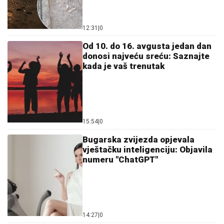
12:31
|
0
Od 10. do 16. avgusta jedan dan
donosi najveću sreću: Saznajte
kada je vaš trenutak
15:54
|
0
Bugarska zvijezda opjevala
vještačku inteligenciju: Objavila
numeru "ChatGPT"
14:27
|
0