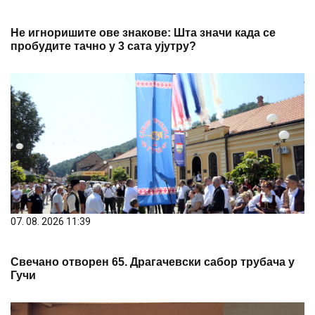
Не игноришите ове знакове: Шта значи када се
пробудите тачно у 3 сата ујутру?
07. 08. 2026 11:39
Свечано отворен 65. Драгачевски сабор трубача у
Гучи