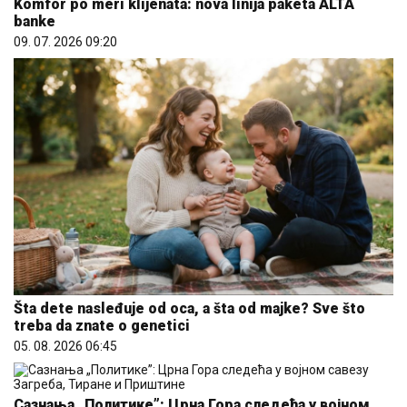
Komfor po meri klijenata: nova linija paketa ALTA
banke
09. 07. 2026 09:20
Šta dete nasleđuje od oca, a šta od majke? Sve što
treba da znate o genetici
05. 08. 2026 06:45
Сазнања „Политике”: Црна Гора следећа у војном