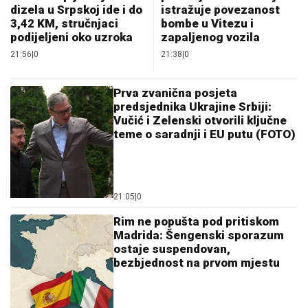
dizela u Srpskoj ide i do
istražuje povezanost
3,42 KM, stručnjaci
bombe u Vitezu i
podijeljeni oko uzroka
zapaljenog vozila
21:56
|
0
21:38
|
0
Prva zvanična posjeta
predsjednika Ukrajine Srbiji:
Vučić i Zelenski otvorili ključne
teme o saradnji i EU putu (FOTO)
21:05
|
0
Rim ne popušta pod pritiskom
Madrida: Šengenski sporazum
ostaje suspendovan,
bezbjednost na prvom mjestu