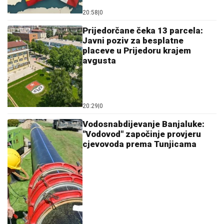
20:58
|
0
Prijedorčane čeka 13 parcela:
Javni poziv za besplatne
placeve u Prijedoru krajem
avgusta
20:29
|
0
Vodosnabdijevanje Banjaluke:
"Vodovod" započinje provjeru
cjevovoda prema Tunjicama