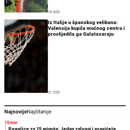
18:42
|
0
Iz Italije u španskog velikana:
Valensija kupila moćnog centra i
proslijedila ga Galatasaraju
21:22
|
0
Najnovije
Najčitanije
15min
Pogačice za 15 minuta: Jedan zalogaj i pravićete