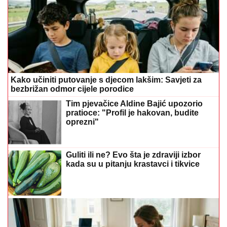
Kako učiniti putovanje s djecom lakšim: Savjeti za
bezbrižan odmor cijele porodice
Tim pjevačice Aldine Bajić upozorio
pratioce: "Profil je hakovan, budite
oprezni"
Guliti ili ne? Evo šta je zdraviji izbor
kada su u pitanju krastavci i tikvice