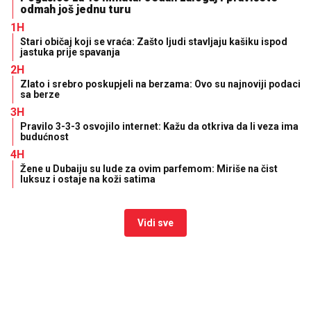
odmah još jednu turu
1H
Stari običaj koji se vraća: Zašto ljudi stavljaju kašiku ispod
jastuka prije spavanja
2H
Zlato i srebro poskupjeli na berzama: Ovo su najnoviji podaci
sa berze
3H
Pravilo 3-3-3 osvojilo internet: Kažu da otkriva da li veza ima
budućnost
4H
Žene u Dubaiju su lude za ovim parfemom: Miriše na čist
luksuz i ostaje na koži satima
Vidi sve