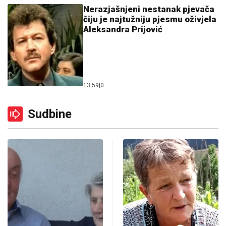
Nerazjašnjeni nestanak pjevača
čiju je najtužniju pjesmu oživjela
Aleksandra Prijović
13:59
|
0
Sudbine