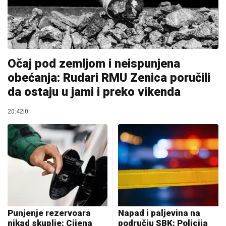
Očaj pod zemljom i neispunjena
obećanja: Rudari RMU Zenica poručili
da ostaju u jami i preko vikenda
20:42
|
0
Punjenje rezervoara
Napad i paljevina na
nikad skuplje: Cijena
području SBK: Policija