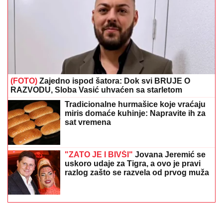
(FOTO)
Zajedno ispod šatora: Dok svi BRUJE O
RAZVODU, Sloba Vasić uhvaćen sa starletom
Tradicionalne hurmašice koje vraćaju
miris domaće kuhinje: Napravite ih za
sat vremena
"ZATO JE I BIVŠI"
Jovana Jeremić se
uskoro udaje za Tigra, a ovo je pravi
razlog zašto se razvela od prvog muža