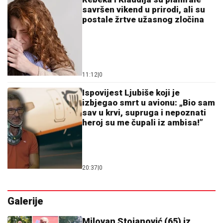
savršen vikend u prirodi, ali su
postale žrtve užasnog zločina
11:12
|
0
Ispovijest Ljubiše koji je
izbjegao smrt u avionu: „Bio sam
sav u krvi, supruga i nepoznati
heroj su me čupali iz ambisa!”
20:37
|
0
Galerije
Milovan Stojanović (65) iz