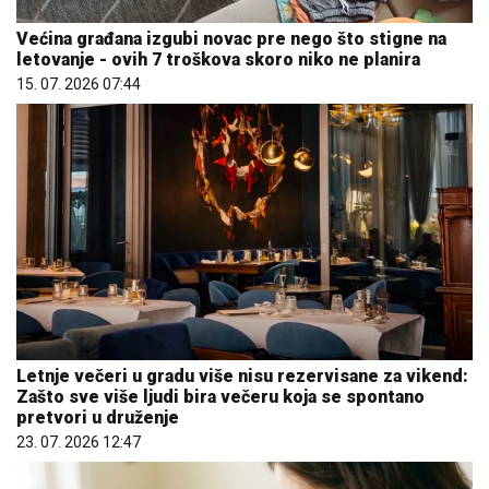
Većina građana izgubi novac pre nego što stigne na
letovanje - ovih 7 troškova skoro niko ne planira
15. 07. 2026 07:44
Letnje večeri u gradu više nisu rezervisane za vikend:
Zašto sve više ljudi bira večeru koja se spontano
pretvori u druženje
23. 07. 2026 12:47