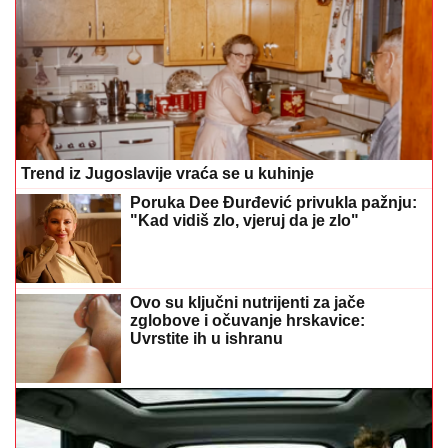
Trend iz Jugoslavije vraća se u kuhinje
Poruka Dee Đurđević privukla pažnju:
"Kad vidiš zlo, vjeruj da je zlo"
Ovo su ključni nutrijenti za jače
zglobove i očuvanje hrskavice:
Uvrstite ih u ishranu