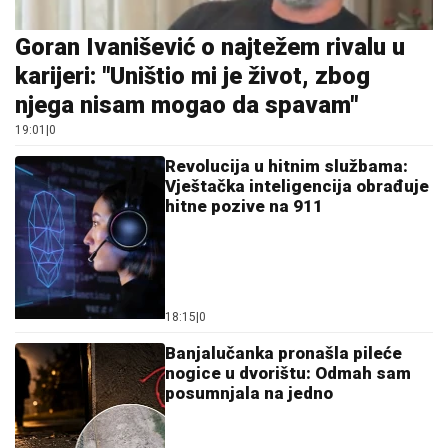
Goran Ivanišević o najtežem rivalu u
karijeri: "Uništio mi je život, zbog
njega nisam mogao da spavam"
19:01
|
0
Revolucija u hitnim službama:
Vještačka inteligencija obrađuje
hitne pozive na 911
18:15
|
0
Banjalučanka pronašla pileće
nogice u dvorištu: Odmah sam
posumnjala na jedno