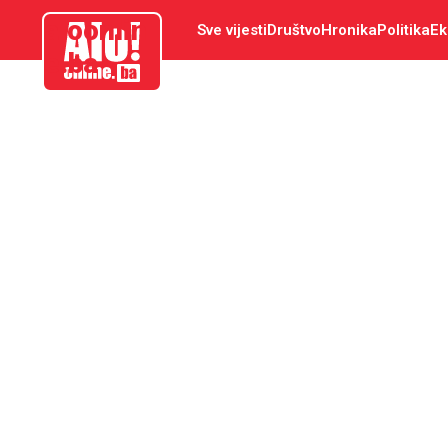
aloonlin
Sve vijesti
Društvo
Hronika
Politika
Ek
e.ba