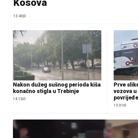
Kosova
13:40
|
0
Nakon dužeg sušnog perioda kiša
Prve slik
konačno stigla u Trebinje
vozova u 
povrijeđ
14:15
|
0
13:01
|
0