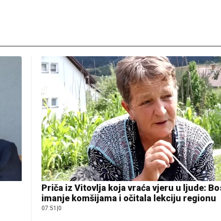
Priča iz Vitovlja koja vraća vjeru u ljude: B
imanje komšijama i očitala lekciju regionu
07:51
|
0