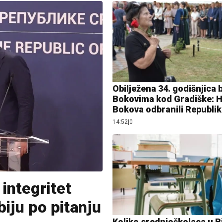
Obilježena 34. godišnjica 
Bokovima kod Gradiške: H
Bokova odbranili Republi
14:52
|
0
 integritet
biju po pitanju
Koliko srednjoškolaca u 