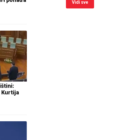
Vidi sve
štini:
 Kurtija