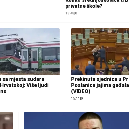
privatne škole?
13:48
|
0
e sa mjesta sudara
Prekinuta sjednica u Pri
Hrvatskoj: Više ljudi
Poslanica jajima gađala
eno
(VIDEO)
15:11
|
0