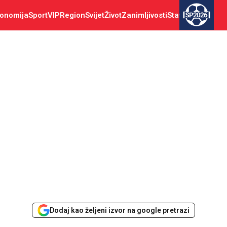
onomija
Sport
VIP
Region
Svijet
Život
Zanimljivosti
Stav
SP2026
Dodaj kao željeni izvor na google pretrazi