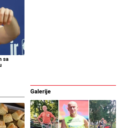
n sa
u
Galerije