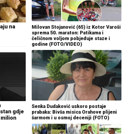
aju na
Milovan Stojanović (65) iz Kotor Varoši
sprema 50. maraton: Patikama i
čeličnom voljom pobjeđuje staze i
godine (FOTO/VIDEO)
a
Senka Dudaković uskoro postaje
 stan gdje
prabaka: Bivša misica Orahove plijeni
 milion
šarmom i u osmoj deceniji (FOTO)