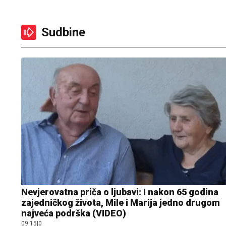
Sudbine
Nevjerovatna priča o ljubavi: I nakon 65 godina
zajedničkog života, Mile i Marija jedno drugom
najveća podrška (VIDEO)
09:15
|
0