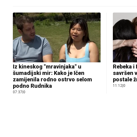
Iz kineskog "mravinjaka" u
Rebeka i 
šumadijski mir: Kako je Ičen
savršen v
zamijenila rodno ostrvo selom
postale ž
podno Rudnika
11:12
|
0
07:37
|
0