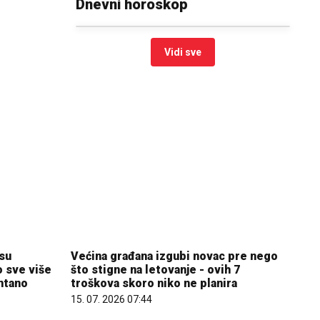
Dnevni horoskop
Vidi sve
isu
Većina građana izgubi novac pre nego
o sve više
što stigne na letovanje - ovih 7
ontano
troškova skoro niko ne planira
15. 07. 2026 07:44