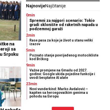
Najnovije
Najčitanije
0min
Spremni za najgori scenario: Tokio
gradi sklonište od raketnih napada u
podzemnoj garaži
2min
Rase pasa za koje je život u stanu veliki
bitke na
izazov
eroji sa
5min
ku Srpsku
Poznato stanje povrijeđenog motocikliste
kod Brčkog
9min
Važne promjene na Gmailu od 2027.
godine: Google ukida pojedine funkcije i
uvodi besplatne AI alate
23min
Novi vunderkind: Marko Avdalović –
kapiten sa hercegovačkim genima u
pohodu na Evropu
BiH pohađa