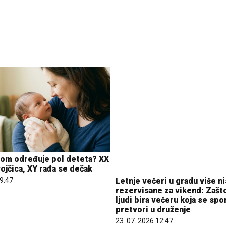
zom određuje pol deteta? XX
Letnje večeri u gradu više n
ojčica, XY rađa se dečak
rezervisane za vikend: Zašt
09:47
ljudi bira večeru koja se sp
pretvori u druženje
23. 07. 2026 12:47