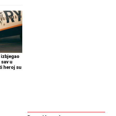
e izbjegao
 sav u
i heroj su