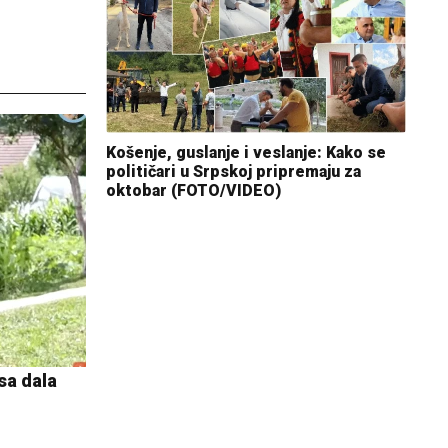
Košenje, guslanje i veslanje: Kako se
političari u Srpskoj pripremaju za
oktobar (FOTO/VIDEO)
osa dala