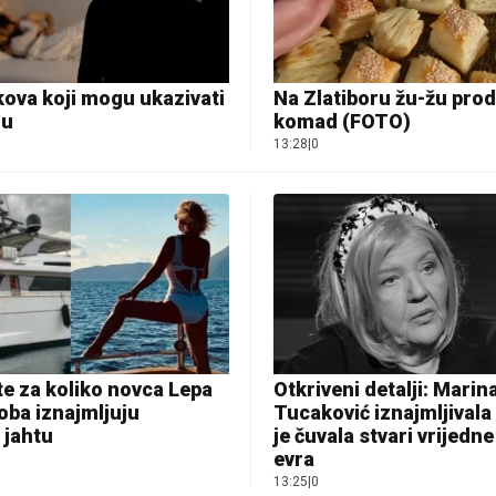
ova koji mogu ukazivati
Na Zlatiboru žu-žu prod
ru
komad (FOTO)
13:28
|
0
e za koliko novca Lepa
Otkriveni detalji: Marin
oba iznajmljuju
Tucaković iznajmljivala
 jahtu
je čuvala stvari vrijedne
evra
13:25
|
0