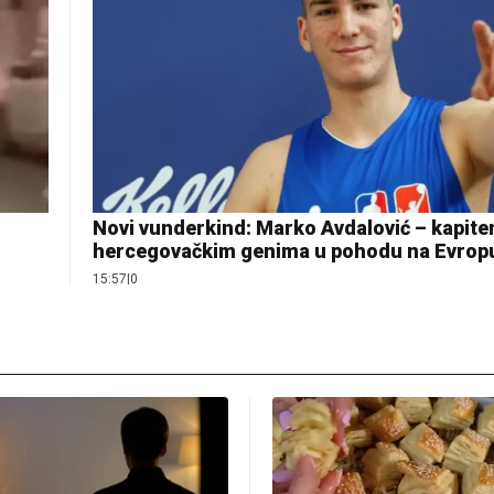
Novi vunderkind: Marko Avdalović – kapite
hercegovačkim genima u pohodu na Evrop
15:57
|
0