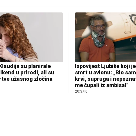
Klaudija su planirale
Ispovijest Ljubiše koji j
ikend u prirodi, ali su
smrt u avionu: „Bio sam
rtve užasnog zločina
krvi, supruga i nepoznat
me čupali iz ambisa!”
20:37
|
0