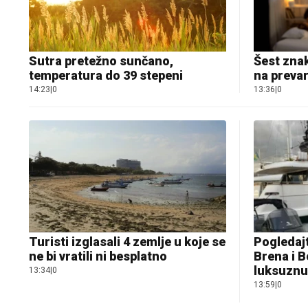
Sutra pretežno sunčano,
Šest znak
temperatura do 39 stepeni
na preva
14:23
|
0
13:36
|
0
Turisti izglasali 4 zemlje u koje se
Pogledajt
ne bi vratili ni besplatno
Brena i B
luksuznu
13:34
|
0
13:59
|
0