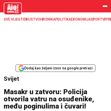
aloonline.b
a
SVE VIJESTI
DRUŠTVO
HRONIKA
POLITIKA
EKONOMIJA
SPORT
VIP
R
Dodaj kao željeni izvor na google pretrazi
Svijet
Masakr u zatvoru: Policija
otvorila vatru na osuđenike,
među poginulima i čuvari!