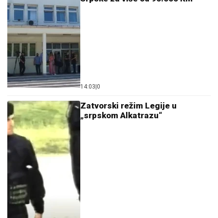
14:03
|
0
Zatvorski režim Legije u
„srpskom Alkatrazu“