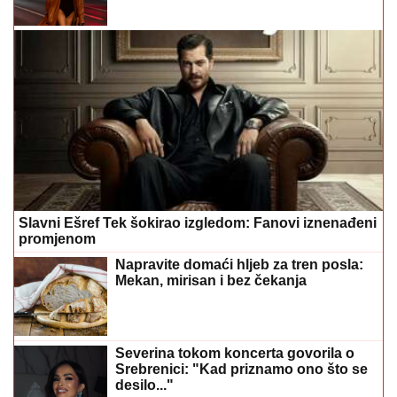
Slavni Ešref Tek šokirao izgledom: Fanovi iznenađeni
promjenom
Napravite domaći hljeb za tren posla:
Mekan, mirisan i bez čekanja
Severina tokom koncerta govorila o
Srebrenici: "Kad priznamo ono što se
desilo..."