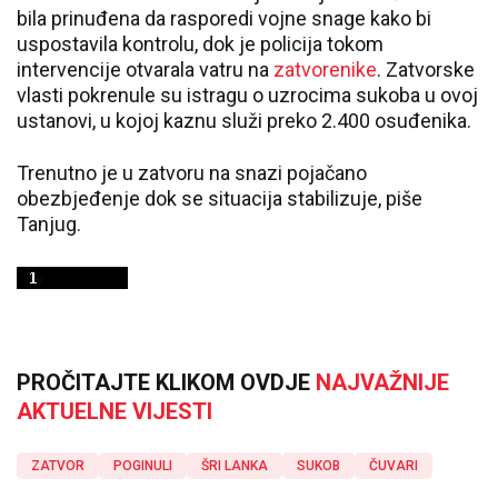
bila prinuđena da rasporedi vojne snage kako bi
uspostavila kontrolu, dok je policija tokom
intervencije otvarala vatru na
zatvorenike
. Zatvorske
vlasti pokrenule su istragu o uzrocima sukoba u ovoj
ustanovi, u kojoj kaznu služi preko 2.400 osuđenika.
Trenutno je u zatvoru na snazi pojačano
obezbjeđenje dok se situacija stabilizuje, piše
Tanjug.
PROČITAJTE KLIKOM OVDJE
NAJVAŽNIJE
AKTUELNE VIJESTI
ZATVOR
POGINULI
ŠRI LANKA
SUKOB
ČUVARI