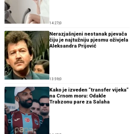
14:27
|
0
Nerazjašnjeni nestanak pjevača
čiju je najtužniju pjesmu oživjela
Aleksandra Prijović
13:59
|
0
Kako je izveden “transfer vijeka”
na Crnom moru: Odakle
Trabzonu pare za Salaha