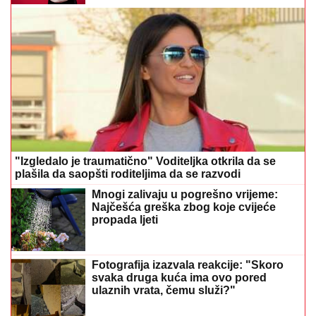
"Izgledalo je traumatično" Voditeljka otkrila da se
plašila da saopšti roditeljima da se razvodi
Mnogi zalivaju u pogrešno vrijeme:
Najčešća greška zbog koje cvijeće
propada ljeti
Fotografija izazvala reakcije: "Skoro
svaka druga kuća ima ovo pored
ulaznih vrata, čemu služi?"