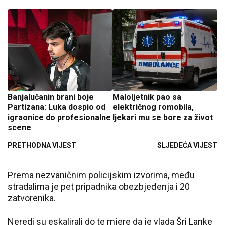
Banjalučanin brani boje
Maloljetnik pao sa
Partizana: Luka dospio od
električnog romobila,
igraonice do profesionalne
ljekari mu se bore za život
scene
PRETHODNA VIJEST
SLJEDEĆA VIJEST
Prema nezvaničnim policijskim izvorima, među
stradalima je pet pripadnika obezbjeđenja i 20
zatvorenika.
Neredi su eskalirali do te mjere da je vlada Šri Lanke