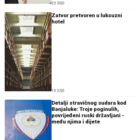
23:30
|
0
Zatvor pretvoren u luksuzni
hotel
10:22
|
0
Detalji stravičnog sudara kod
Banjaluke: Troje poginulih,
povrijeđeni ruski državljani -
među njima i dijete