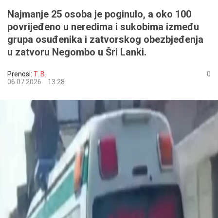
Najmanje 25 osoba je poginulo, a oko 100
povrijeđeno u neredima i sukobima između
grupa osuđenika i zatvorskog obezbjeđenja
u zatvoru Negombo u Šri Lanki.
Prenosi:
T. B.
0
06.07.2026.
13:28