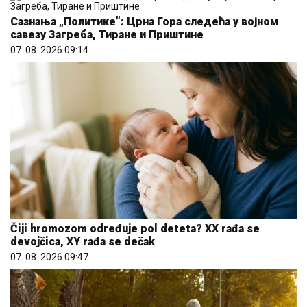
Сазнања „Политике”: Црна Гора следећа у војном
савезу Загреба, Тиране и Приштине
07. 08. 2026 09:14
Čiji hromozom određuje pol deteta? XX rađa se
devojčica, XY rađa se dečak
07. 08. 2026 09:47