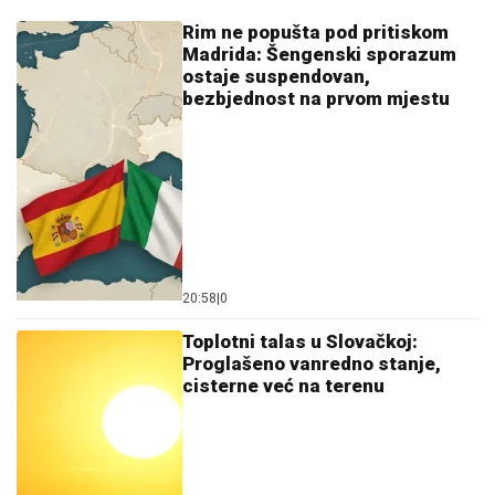
Rim ne popušta pod pritiskom
Madrida: Šengenski sporazum
ostaje suspendovan,
bezbjednost na prvom mjestu
20:58
|
0
Toplotni talas u Slovačkoj:
Proglašeno vanredno stanje,
cisterne već na terenu