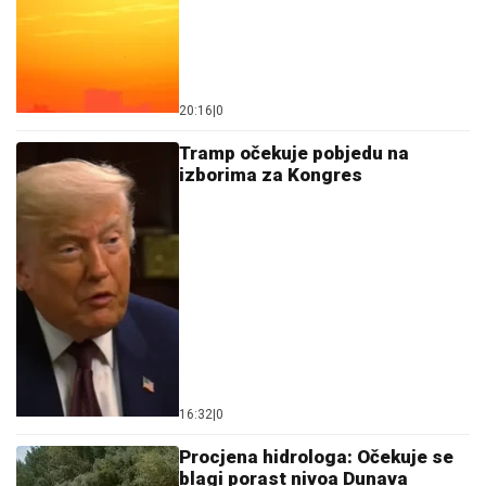
20:16
|
0
Tramp očekuje pobjedu na
izborima za Kongres
16:32
|
0
Procjena hidrologa: Očekuje se
blagi porast nivoa Dunava