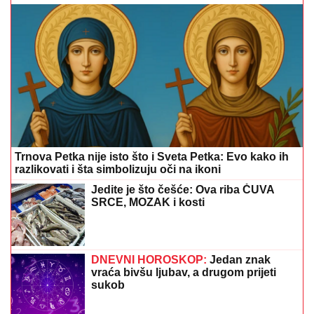
Trnova Petka nije isto što i Sveta Petka: Evo kako ih
razlikovati i šta simbolizuju oči na ikoni
Jedite je što češće: Ova riba ČUVA
SRCE, MOZAK i kosti
DNEVNI HOROSKOP:
Jedan znak
vraća bivšu ljubav, a drugom prijeti
sukob