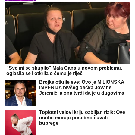
"Sve mi se skupilo" Mala Cana u novom problemu,
oglasila se i otkrila o čemu je riječ
Brojke otkrile sve: Ovo je MILIONSKA
IMPERIJA bivšeg dečka Jovane
Jeremić, a ona tvrdi da je u dugovima
Toplotni valovi kriju ozbiljan rizik: Ove
osobe moraju posebno čuvati
bubrege