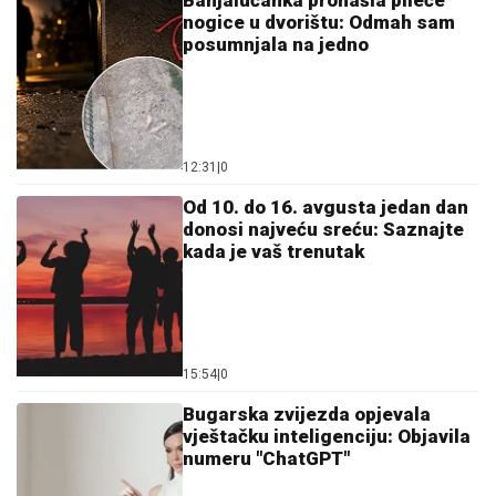
Banjalučanka pronašla pileće
nogice u dvorištu: Odmah sam
posumnjala na jedno
12:31
|
0
Od 10. do 16. avgusta jedan dan
donosi najveću sreću: Saznajte
kada je vaš trenutak
15:54
|
0
Bugarska zvijezda opjevala
vještačku inteligenciju: Objavila
numeru "ChatGPT"