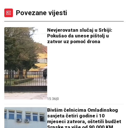
Povezane vijesti
Nevjerovatan slučaj u Srbiji:
Pokušao da unese pištolj u
zatvor uz pomoć drona
15:36
|
0
Bivšim čelnicima Omladinskog
savjeta četiri godine i 10
mjeseci zatvora, oštetili budžet
Srpske za više od 90.000 KM