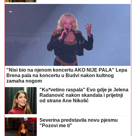
"Nisi bio na njenom koncertu AKO NIJE PALA" Lepa
Brena pala na koncertu u Budvi nakon kultnog
zamaha nogom
"Ku*vetino raspala" Evo gdje je Jelena
Radanović nakon skandala i prijetnji
od strane Ane Nikolić
Severina predstavila novu pjesmu
"Pozovi me ti"