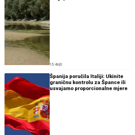
15:46
|
0
Španija poručila Italiji: Ukinite
graničnu kontrolu za Špance ili
usvajamo proporcionalne mjere