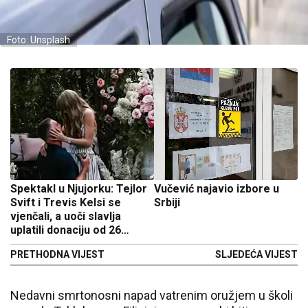
Foto: Unsplash
Spektakl u Njujorku: Tejlor
Vučević najavio izbore u
Svift i Trevis Kelsi se
Srbiji
vjenčali, a uoči slavlja
uplatili donaciju od 26
miliona dolara
PRETHODNA VIJEST
SLJEDEĆA VIJEST
Nedavni smrtonosni napad vatrenim oružjem u školi