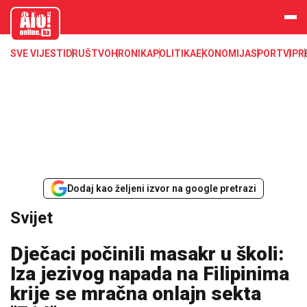
aloonline.b
a
SVE VIJESTI
DRUŠTVO
HRONIKA
POLITIKA
EKONOMIJA
SPORT
VIP
R
Dodaj kao željeni izvor na google pretrazi
Svijet
Dječaci počinili masakr u školi:
Iza jezivog napada na Filipinima
krije se mračna onlajn sekta