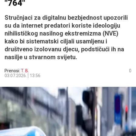
"764"
Stručnjaci za digitalnu bezbjednost upozorili
su da internet predatori koriste ideologiju
nihilističkog nasilnog ekstremizma (NVE)
kako bi sistematski ciljali usamljenu i
društveno izolovanu djecu, podstičući ih na
nasilje u stvarnom svijetu.
Prenosi:
T. B.
0
03.07.2026.
13:56