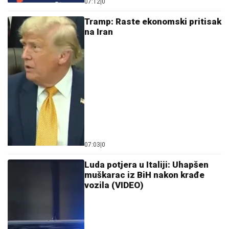
07:12
|
0
Tramp: Raste ekonomski pritisak
na Iran
07:03
|
0
Luda potjera u Italiji: Uhapšen
muškarac iz BiH nakon krađe
vozila (VIDEO)