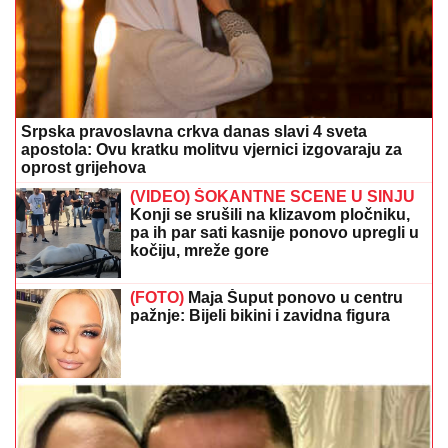
Srpska pravoslavna crkva danas slavi 4 sveta
apostola: Ovu kratku molitvu vjernici izgovaraju za
oprost grijehova
(VIDEO) ŠOKANTNE SCENE U SINJU
Konji se srušili na klizavom pločniku,
pa ih par sati kasnije ponovo upregli u
kočiju, mreže gore
(FOTO)
Maja Šuput ponovo u centru
pažnje: Bijeli bikini i zavidna figura