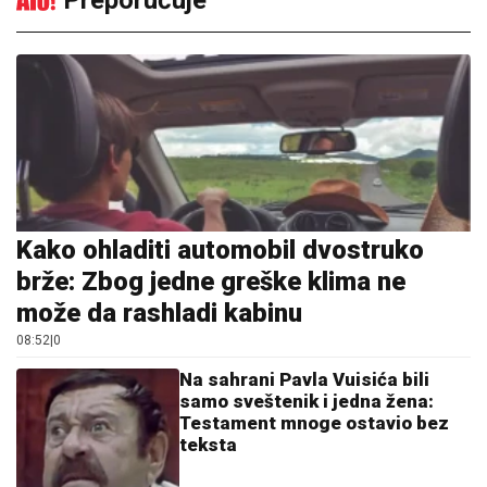
Preporučuje
Kako ohladiti automobil dvostruko
brže: Zbog jedne greške klima ne
može da rashladi kabinu
08:52
|
0
Na sahrani Pavla Vuisića bili
samo sveštenik i jedna žena:
Testament mnoge ostavio bez
teksta