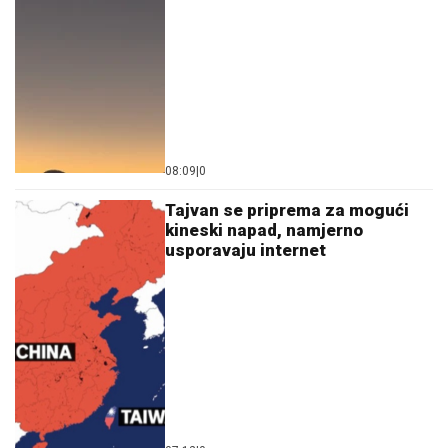
08:09
|
0
Tajvan se priprema za mogući
kineski napad, namjerno
usporavaju internet