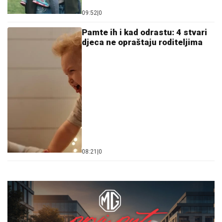
09:52
|
0
Pamte ih i kad odrastu: 4 stvari
djeca ne opraštaju roditeljima
08:21
|
0