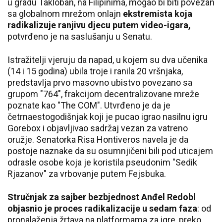
u gradu Takloban, na Filipinima, mogao bi biti povezan
sa globalnom mrežom onlajn
ekstremista koja
radikalizuje ranjivu djecu putem video-igara,
potvrđeno je na saslušanju u Senatu.
Istražitelji vjeruju da napad, u kojem su dva učenika
(14 i 15 godina) ubila troje i ranila 20 vršnjaka,
predstavlja prvo masovno ubistvo povezano sa
grupom "764", frakcijom decentralizovane mreže
poznate kao "The COM". Utvrđeno je da je
četrnaestogodišnjak koji je pucao igrao nasilnu igru
Gorebox i objavljivao sadržaj vezan za vatreno
oružje. Senatorka Risa Hontiveros navela je da
postoje naznake da su osumnjičeni bili pod uticajem
odrasle osobe koja je koristila pseudonim "Sedik
Rjazanov" za vrbovanje putem Fejsbuka.
Stručnjak za sajber bezbjednost Anđel Redobl
objasnio je proces radikalizacije u sedam faza
: od
pronalaženja žrtava na platformama za igre, preko