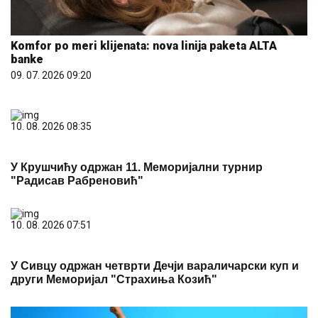
Komfor po meri klijenata: nova linija paketa ALTA
banke
09. 07. 2026 09:20
10. 08. 2026 08:35
У Крушчићу одржан 11. Меморијални турнир
"Радисав Рабреновић"
10. 08. 2026 07:51
У Сивцу одржан четврти Дечји вараличарски куп и
други Меморијал "Страхиња Козић"