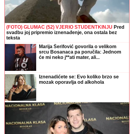
(FOTO) GLUMAC (52) VJERIO STUDENTKINJU
Pred
svadbu joj pripremio iznenađenje, ona ostala bez
teksta
Marija Šerifović govorila o velikom
srcu Bosanaca pa poručila: Jednom
će mi neko j**ati mater, ali...
Iznenadićete se: Evo koliko brzo se
mozak oporavlja od alkohola