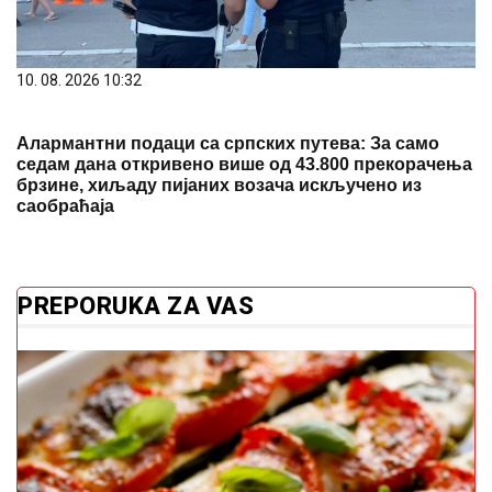
10. 08. 2026 10:32
Алармантни подаци са српских путева: За само
седам дана откривено више од 43.800 прекорачења
брзине, хиљаду пијаних возача искључено из
саобраћаја
PREPORUKA ZA VAS