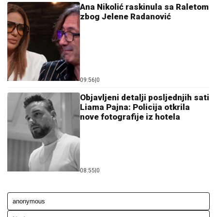
Ana Nikolić raskinula sa Raletom
zbog Jelene Radanović
09:56
|
0
Objavljeni detalji posljednjih sati
Liama Pajna: Policija otkrila
nove fotografije iz hotela
08:55
|
0