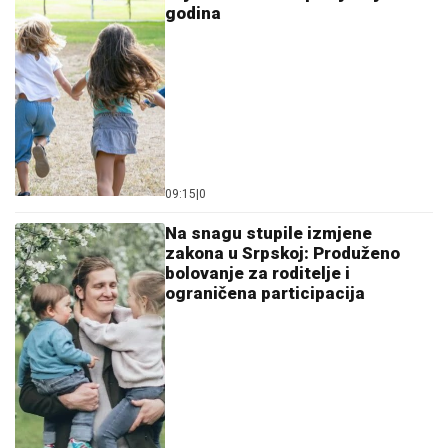
godina
09:15
|
0
Na snagu stupile izmjene
zakona u Srpskoj: Produženo
bolovanje za roditelje i
ograničena participacija