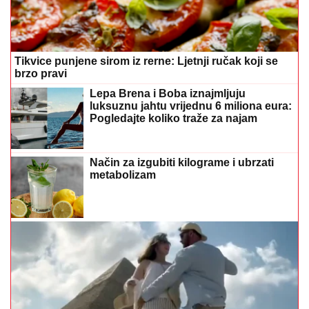
Tikvice punjene sirom iz rerne: Ljetnji ručak koji se
brzo pravi
Lepa Brena i Boba iznajmljuju
luksuznu jahtu vrijednu 6 miliona eura:
Pogledajte koliko traže za najam
Način za izgubiti kilograme i ubrzati
metabolizam