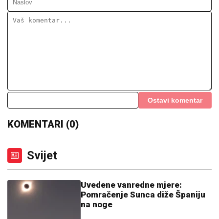
Ostavi komentar
KOMENTARI (0)
Svijet
Uvedene vanredne mjere:
Pomračenje Sunca diže Španiju
na noge