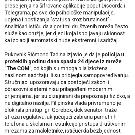
preseljenja na šifrovane aplikacije poput Discorda i
Telegrama, pa sve do psihološke manipulacije,
ucjena i postizanja "statusa kroz brutalnost".
Analitičari ističu da algoritmi društvenih mreža često
služe kao oružje, jer djeci koja ispoljavaju sklonost
ka izolaciji automatski nude ekstremniji sadržaj.
Pukovnik Ričmond Tadina izjavio je da je
policija u
proteklih godinu dana spasla 24 djece iz mreže
"The COM"
, od kojih su mnoga bila izložena
nasilnom sadržaju ili su pribjegla samopovređivanju.
Stručnjaci upozoravaju da postojeći zakoni i
obrazovni sistemi nisu prilagođeni modernim
prijetnjama, jer su dizajnirani da prepoznaju fizičko, a
ne digitalno nasilje. Filipinska vlada privremeno je
blokirala pristup igri Gorebox, dok senatori traže
strožu regulativu, uključujući zabranu pametnih
telefona u školama i restrikcije pristupa društvenim
mrežama za maloletnike, ističući da bezbjednost