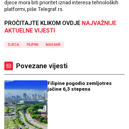
djece mora biti prioritet iznad interesa tehnoloških
platformi, piše Telegraf.rs.
PROČITAJTE KLIKOM OVDJE
NAJVAŽNIJE
AKTUELNE VIJESTI
DJECA
FILIPINI
MASAKR
Povezane vijesti
Filipine pogodio zemljotres
jačine 6,3 stepena