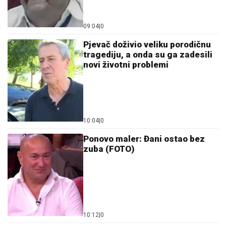
09:04
|
0
Pjevač doživio veliku porodičnu
tragediju, a onda su ga zadesili
novi životni problemi
10:04
|
0
Ponovo maler: Đani ostao bez
zuba (FOTO)
10:12
|
0