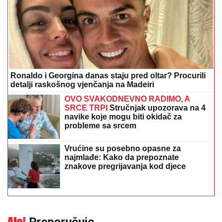
Ronaldo i Georgina danas staju pred oltar? Procurili
detalji raskošnog vjenčanja na Madeiri
OVO SVAKODNEVNO RADIMO, A
SRCE TRPI
Stručnjak upozorava na 4
navike koje mogu biti okidač za
probleme sa srcem
Vrućine su posebno opasne za
najmlađe: Kako da prepoznate
znakove pregrijavanja kod djece