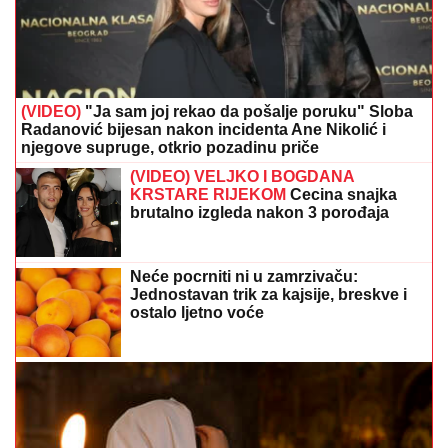
(VIDEO)
"Ja sam joj rekao da pošalje poruku" Sloba
Radanović bijesan nakon incidenta Ane Nikolić i
njegove supruge, otkrio pozadinu priče
(VIDEO) VELJKO I BOGDANA
KRSTARE RIJEKOM
Cecina snajka
brutalno izgleda nakon 3 porođaja
Neće pocrniti ni u zamrzivaču:
Jednostavan trik za kajsije, breskve i
ostalo ljetno voće