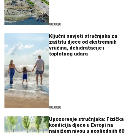
08:00
|
0
Ključni savjeti stručnjaka za
zaštitu djece od ekstremnih
vrućina, dehidratacije i
toplotnog udara
00:00
|
0
Upozorenje stručnjaka: Fizička
kondicija djece u Evropi na
najnižem nivou u posljednjih 60