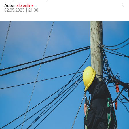
Autor:
alo.online
0
02.05.2023.
21:30