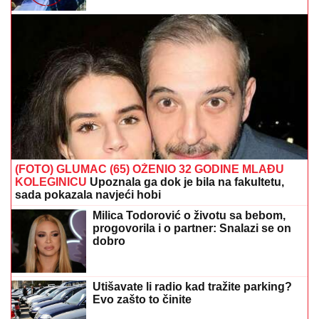
(FOTO) GLUMAC (65) OŽENIO 32 GODINE MLAĐU
KOLEGINICU
Upoznala ga dok je bila na fakultetu,
sada pokazala navjeći hobi
Milica Todorović o životu sa bebom,
progovorila i o partner: Snalazi se on
dobro
Utišavate li radio kad tražite parking?
Evo zašto to činite