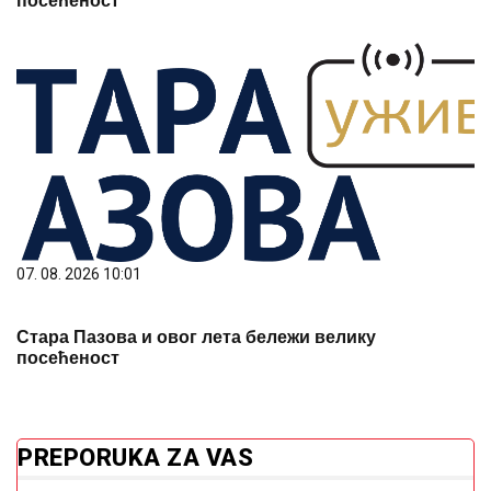
посећеност
07. 08. 2026 10:01
Стара Пазова и овог лета бележи велику
посећеност
PREPORUKA ZA VAS