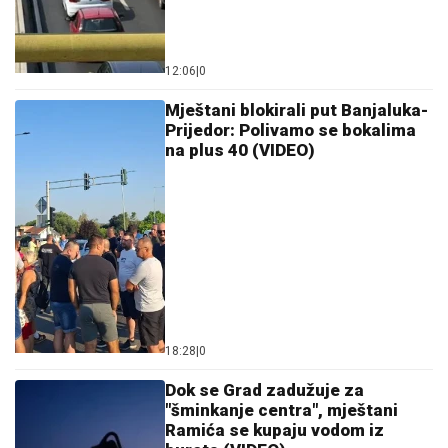
12:06
|
0
Mještani blokirali put Banjaluka-
Prijedor: Polivamo se bokalima
na plus 40 (VIDEO)
18:28
|
0
Dok se Grad zadužuje za
"šminkanje centra", mještani
Ramića se kupaju vodom iz