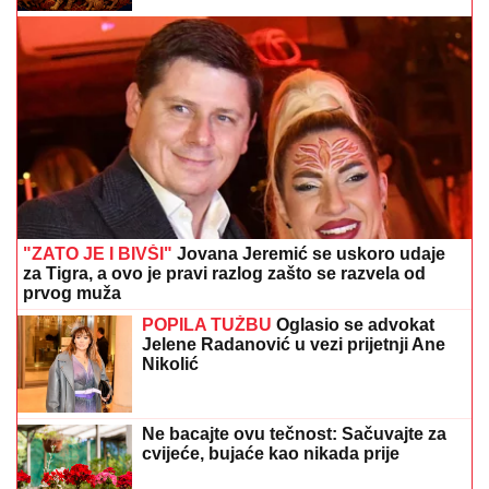
"ZATO JE I BIVŠI"
Jovana Jeremić se uskoro udaje
za Tigra, a ovo je pravi razlog zašto se razvela od
prvog muža
POPILA TUŽBU
Oglasio se advokat
Jelene Radanović u vezi prijetnji Ane
Nikolić
Ne bacajte ovu tečnost: Sačuvajte za
cvijeće, bujaće kao nikada prije