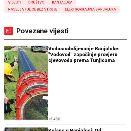
VIJESTI
DRUŠTVO
BANJALUKA
NASELJA I ULICE BEZ STRUJE
ELEKTROKRAJINA BANJALUKA
Povezane vijesti
Vodosnabdijevanje Banjaluke:
"Vodovod" započinje provjeru
cjevovoda prema Tunjicama
18:42
|
0
Kolaps u Banjaluci: Od