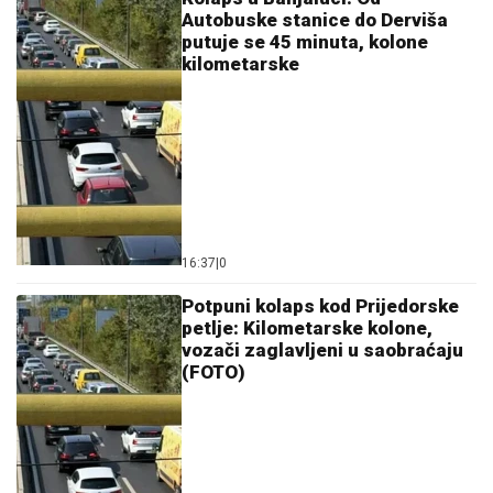
Autobuske stanice do Derviša
putuje se 45 minuta, kolone
kilometarske
16:37
|
0
Potpuni kolaps kod Prijedorske
petlje: Kilometarske kolone,
vozači zaglavljeni u saobraćaju
(FOTO)