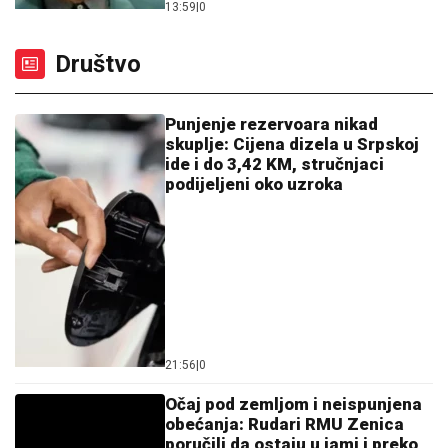
13:59
|
0
Društvo
Punjenje rezervoara nikad
skuplje: Cijena dizela u Srpskoj
ide i do 3,42 KM, stručnjaci
podijeljeni oko uzroka
21:56
|
0
Očaj pod zemljom i neispunjena
obećanja: Rudari RMU Zenica
poručili da ostaju u jami i preko