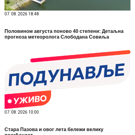
07. 08. 2026 18:48
Половином августа поново 40 степени: Детаљна
прогноза метеоролога Слободана Совиља
07. 08. 2026 10:00
Стара Пазова и овог лета бележи велику