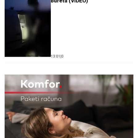
bureta (VIDEO)
13:01
|
0