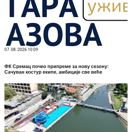
07. 08. 2026 10:09
ФК Сремац почео припреме за нову сезону:
Сачуван костур екипе, амбиције све веће