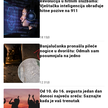
Revolucija u hitnim službama:
Vještačka inteligencija obrađuje
hitne pozive na 911
18:15
|
0
Banjalučanka pronašla pileće
nogice u dvorištu: Odmah sam
posumnjala na jedno
12:31
|
0
Od 10. do 16. avgusta jedan dan
donosi najveću sreću: Saznajte
kada je vaš trenutak