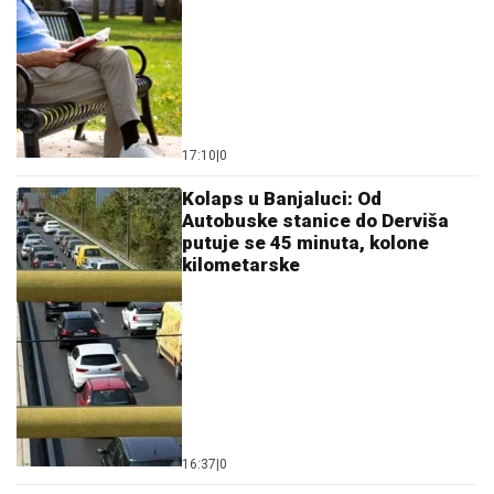
17:10
|
0
Kolaps u Banjaluci: Od
Autobuske stanice do Derviša
putuje se 45 minuta, kolone
kilometarske
16:37
|
0