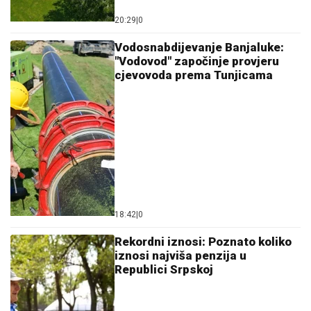
20:29
|
0
Vodosnabdijevanje Banjaluke:
"Vodovod" započinje provjeru
cjevovoda prema Tunjicama
18:42
|
0
Rekordni iznosi: Poznato koliko
iznosi najviša penzija u
Republici Srpskoj