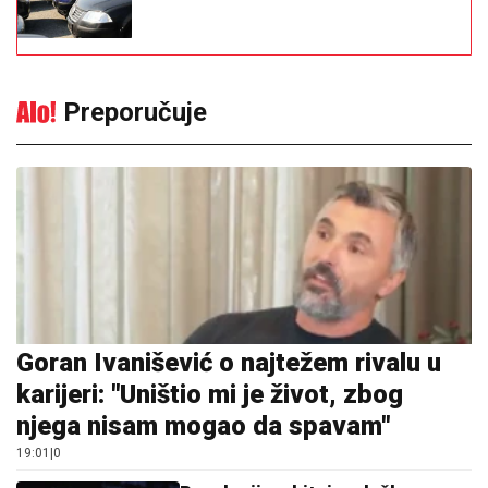
Preporučuje
Goran Ivanišević o najtežem rivalu u
karijeri: "Uništio mi je život, zbog
njega nisam mogao da spavam"
19:01
|
0