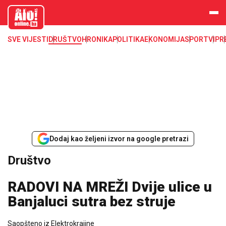
aloonline.b
a
SVE VIJESTI
DRUŠTVO
HRONIKA
POLITIKA
EKONOMIJA
SPORT
VIP
R
Dodaj kao željeni izvor na google pretrazi
Društvo
RADOVI NA MREŽI Dvije ulice u
Banjaluci sutra bez struje
Saopšteno iz Elektrokrajine