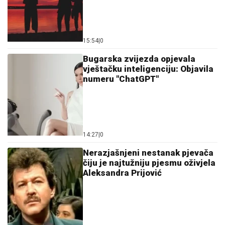
15:54
|
0
Bugarska zvijezda opjevala
vještačku inteligenciju: Objavila
numeru "ChatGPT"
14:27
|
0
Nerazjašnjeni nestanak pjevača
čiju je najtužniju pjesmu oživjela
Aleksandra Prijović