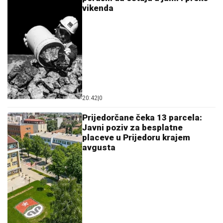
vikenda
20:42
|
0
Prijedorčane čeka 13 parcela:
Javni poziv za besplatne
placeve u Prijedoru krajem
avgusta