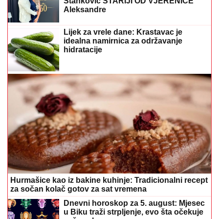
Stanković STARIJI OD VJERENICE
Aleksandre
Lijek za vrele dane: Krastavac je
idealna namirnica za održavanje
hidratacije
Hurmašice kao iz bakine kuhinje: Tradicionalni recept
za sočan kolač gotov za sat vremena
Dnevni horoskop za 5. august: Mjesec
u Biku traži strpljenje, evo šta očekuje