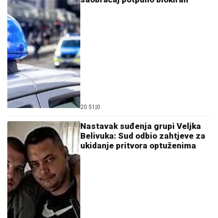
20:51
|
0
Nastavak suđenja grupi Veljka
Belivuka: Sud odbio zahtjeve za
ukidanje pritvora optuženima