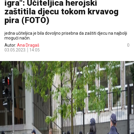
igra": Učiteljica herojski
zaštitila djecu tokom krvavog
pira (FOTO)
jedna učiteljica je bila dovoljno prisebna da zaštiti djecu na najbolji
mogući način.
Autor:
Ana Dragaš
0
03.05.2023.
14:05