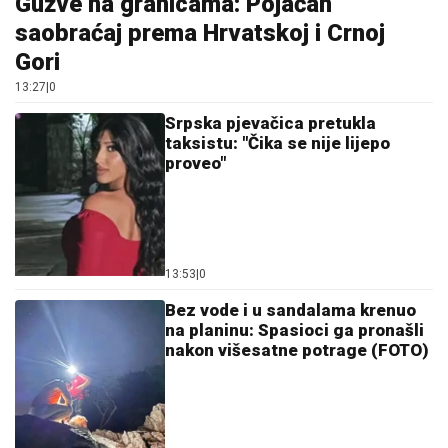
Gužve na granicama: Pojačan
saobraćaj prema Hrvatskoj i Crnoj
Gori
13:27
|
0
Srpska pjevačica pretukla
taksistu: "Čika se nije lijepo
proveo"
13:53
|
0
Bez vode i u sandalama krenuo
na planinu: Spasioci ga pronašli
nakon višesatne potrage (FOTO)