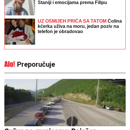
Staniji i emocijama prema Filipu
UZ OSMIJEH PRIČA SA TATOM
Čolina
kćerka uživa na moru, jedan poziv na
telefon je obradovao
Preporučuje