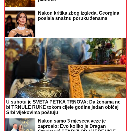
Nakon kritika zbog izgleda, Georgina
poslala snažnu poruku ženama
U subotu je SVETA PETKA TRNOVA: Da ženama ne
bi TRNULE RUKE tokom cijele godine jedan običaj
Srbi vijekovima poštuju
Nakon samo 3 mjeseca veze je
zaprosio: Evo koliko je Dragan