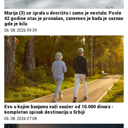
Marija (3) se igrala u dvorištu i samo je nestala: Posle
42 godine otac je pronašao, zanemeo je kada je saznao
gde je bila
06. 08. 2026 09:39
Evo u kojim banjama važi vaučer od 10.000 dinara -
kompletan spisak destinacija u Srbiji
06. 08. 2026 07:08