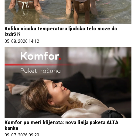
Koliko visoku temperaturu ljudsko telo može da
izdrži?
05. 08. 2026 14:12
Komfor po meri klijenata: nova linija paketa ALTA
banke
09. 07. 2026 09:20