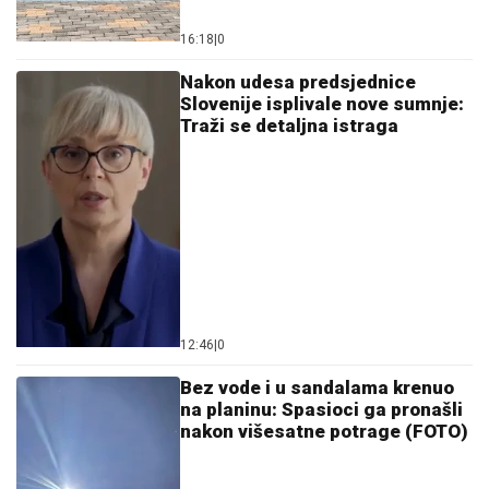
16:18
|
0
Nakon udesa predsjednice
Slovenije isplivale nove sumnje:
Traži se detaljna istraga
12:46
|
0
Bez vode i u sandalama krenuo
na planinu: Spasioci ga pronašli
nakon višesatne potrage (FOTO)