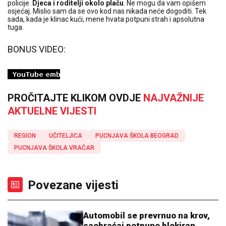
policije.
Djeca i roditelji okolo plaču
. Ne mogu da vam opišem
osjećaj. Mislio sam da se ovo kod nas nikada neće dogoditi. Tek
sada, kada je klinac kući, mene hvata potpuni strah i apsolutna
tuga.
BONUS VIDEO:
PROČITAJTE KLIKOM OVDJE
NAJVAŽNIJE
AKTUELNE VIJESTI
REGION
UČITELJICA
PUCNJAVA ŠKOLA BEOGRAD
PUCNJAVA ŠKOLA VRAČAR
Povezane vijesti
Automobil se prevrnuo na krov,
saobraćaj potpuno blokiran