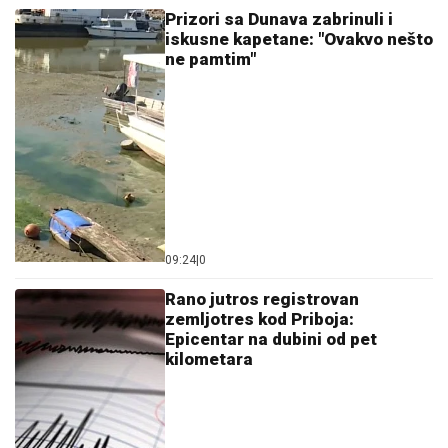
Prizori sa Dunava zabrinuli i
iskusne kapetane: "Ovakvo nešto
ne pamtim"
09:24
|
0
Rano jutros registrovan
zemljotres kod Priboja:
Epicentar na dubini od pet
kilometara