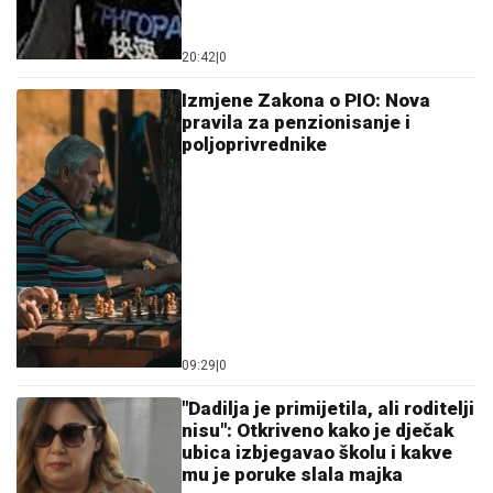
20:42
|
0
Izmjene Zakona o PIO: Nova
pravila za penzionisanje i
poljoprivrednike
09:29
|
0
"Dadilja je primijetila, ali roditelji
nisu": Otkriveno kako je dječak
ubica izbjegavao školu i kakve
mu je poruke slala majka