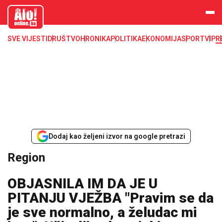
aloonline.b
a
SVE VIJESTI
DRUŠTVO
HRONIKA
POLITIKA
EKONOMIJA
SPORT
VIP
R
Dodaj kao željeni izvor na google pretrazi
Region
OBJASNILA IM DA JE U
PITANJU VJEŽBA "Pravim se da
je sve normalno, a želudac mi