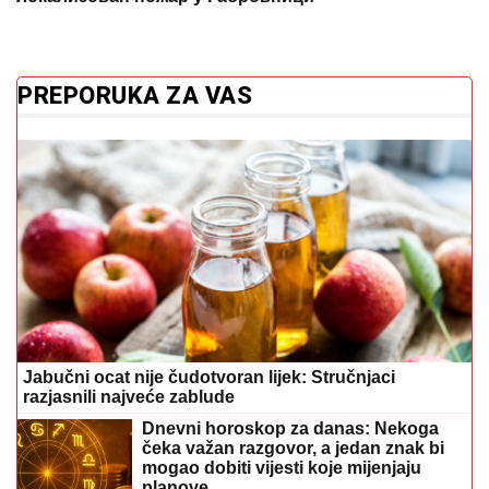
PREPORUKA ZA VAS
Jabučni ocat nije čudotvoran lijek: Stručnjaci
razjasnili najveće zablude
Dnevni horoskop za danas: Nekoga
čeka važan razgovor, a jedan znak bi
mogao dobiti vijesti koje mijenjaju
planove