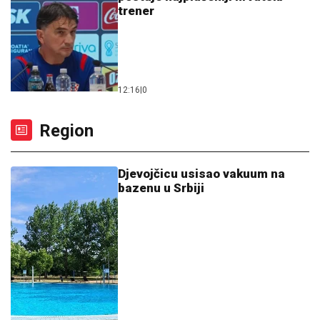
trener
12:16
|
0
Region
Djevojčicu usisao vakuum na
bazenu u Srbiji