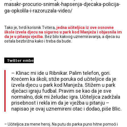
masakr-procurio-snimak-hapsenja-djecaka-policija-
ga-opkolila-i-razoruzala-video/
Tako je, tvrdi korisnik Tvitera,
jedna učiteljica iz ove osnovne
škole izvela djecu na sigurno u park kod Manježa i objasnila im
da je u pitanju vježba.
Bez bilo kakvog uznemiravanja, a djeca su
ostala bezbrižna kako i treba da bude.
– Klinac mi ide u Ribnikar. Palim telefon, gori.
Krećem ka školi, stiže poruka od učiteljice da je
izvela djecu u park kod Manježa. Stižem u park
dječaci igraju fudbal. Pravim se kao da je sve
normalno, dok mi želudac igra. Učiteljica zadržala
prisebnost i rekla im da je vježba u pitanju –
napisao je ovaj uznemireni otac i dodao, piše Blic.
– Učiteljica za mene heroj. Na putu do parka puno hitne pomoći i