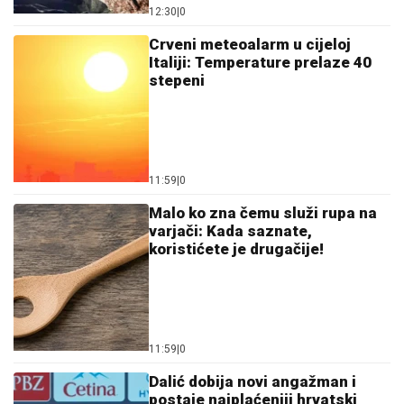
12:30
|
0
Crveni meteoalarm u cijeloj
Italiji: Temperature prelaze 40
stepeni
11:59
|
0
Malo ko zna čemu služi rupa na
varjači: Kada saznate,
koristićete je drugačije!
11:59
|
0
Dalić dobija novi angažman i
postaje najplaćeniji hrvatski