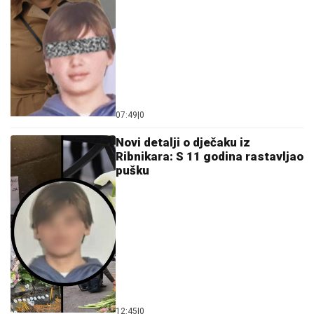
07:49
|
0
Novi detalji o d‌ječaku iz
Ribnikara: S 11 godina rastavljao
pušku
12:45
|
0