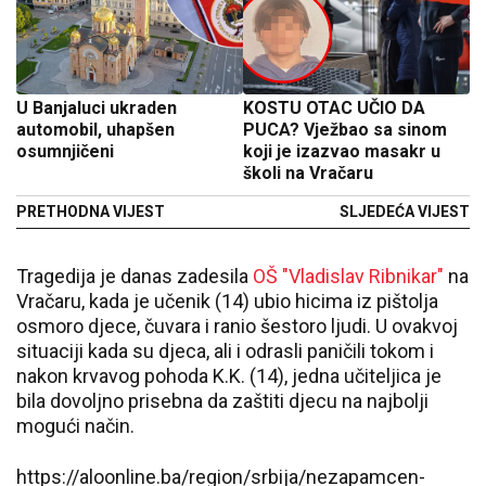
U Banjaluci ukraden
KOSTU OTAC UČIO DA
automobil, uhapšen
PUCA? Vježbao sa sinom
osumnjičeni
koji je izazvao masakr u
školi na Vračaru
PRETHODNA VIJEST
SLJEDEĆA VIJEST
Tragedija je danas zadesila
OŠ "Vladislav Ribnikar"
na
Vračaru, kada je učenik (14) ubio hicima iz pištolja
osmoro djece, čuvara i ranio šestoro ljudi. U ovakvoj
situaciji kada su djeca, ali i odrasli paničili tokom i
nakon krvavog pohoda K.K. (14), jedna učiteljica je
bila dovoljno prisebna da zaštiti djecu na najbolji
mogući način.
https://aloonline.ba/region/srbija/nezapamcen-