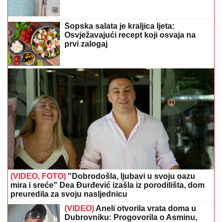
Šopska salata je kraljica ljeta:
Osvježavajući recept koji osvaja na
prvi zalogaj
(VIDEO, FOTO)
"Dobrodošla, ljubavi u svoju oazu
mira i sreće" Dea Đurđević izašla iz porodilišta, dom
preuredila za svoju nasljednicu
(VIDEO)
Aneli otvorila vrata doma u
Dubrovniku: Progovorila o Asminu,