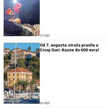
12:30
|
0
Od 7. avgusta stroža pravila u
Crnoj Gori: Kazne do 600 evra!
09:45
|
0