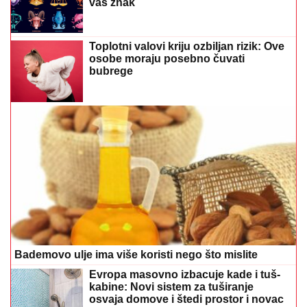
vaš znak
Toplotni valovi kriju ozbiljan rizik: Ove
osobe moraju posebno čuvati
bubrege
Bademovo ulje ima više koristi nego što mislite
Evropa masovno izbacuje kade i tuš-
kabine: Novi sistem za tuširanje
osvaja domove i štedi prostor i novac