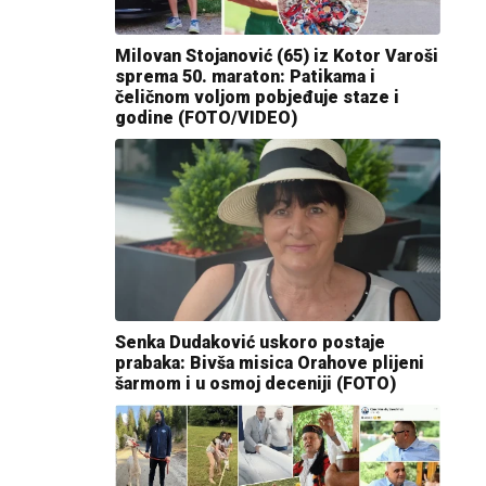
Milovan Stojanović (65) iz Kotor Varoši
sprema 50. maraton: Patikama i
čeličnom voljom pobjeđuje staze i
godine (FOTO/VIDEO)
Senka Dudaković uskoro postaje
prabaka: Bivša misica Orahove plijeni
šarmom i u osmoj deceniji (FOTO)