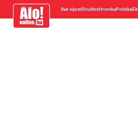
aloonline.ba
Sve vijesti
Društvo
Hronika
Politika
Ek