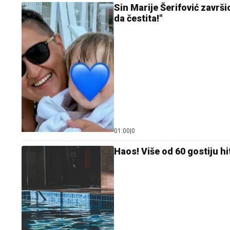
Sin Marije Šerifović završi
da čestita!"
01:00
|
0
Haos! Više od 60 gostiju 