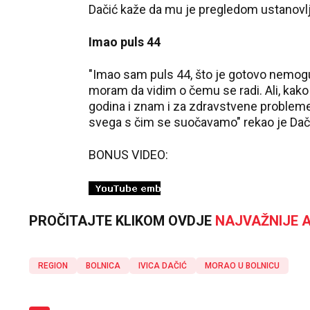
Dačić kaže da mu je pregledom ustanovl
Imao puls 44
"Imao sam puls 44, što je gotovo nemogu
moram da vidim o čemu se radi. Ali, kako
godina i znam i za zdravstvene probleme
svega s čim se suočavamo" rekao je Dači
BONUS VIDEO:
PROČITAJTE KLIKOM OVDJE
NAJVAŽNIJE A
REGION
BOLNICA
IVICA DAČIĆ
MORAO U BOLNICU