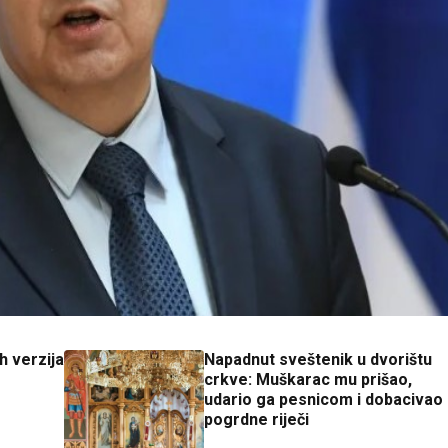
h verzija
Napadnut sveštenik u dvorištu
crkve: Muškarac mu prišao,
udario ga pesnicom i dobacivao
pogrdne riječi