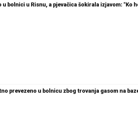
o u bolnici u Risnu, a pjevačica šokirala izjavom: "Ko 
23 °C
Pale
hitno prevezeno u bolnicu zbog trovanja gasom na ba