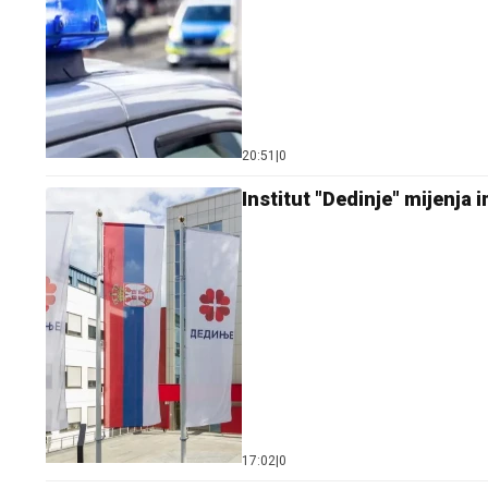
20:51
|
0
Institut "Dedinje" mijenja 
17:02
|
0