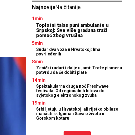
Najnovije
Najčitanije
1min
Toplotni talas puni ambulante u
Srpskoj: Sve više građana traži
pomoć zbog vrućina
5min
Sudar dva voza u Hrvatskoj: Ima
povrijeđenih
8min
Zenički rudari i dalje u jami: Traže pismenu
potvrdu da će dobiti plate
14min
Spektakularna druga noć Freshwave
festivala: Od regionalnih hitova do
svjetskog elektronskog zvuka
19min
Srbi ljetuju u Hrvatskoj, ali rijetko obilaze
manastire: Iguman Sava o životu u
Gorskom kotaru