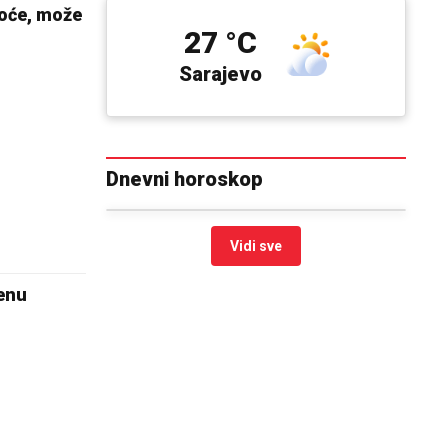
hoće, može
27 °C
Sarajevo
Dnevni horoskop
Vidi sve
zenu