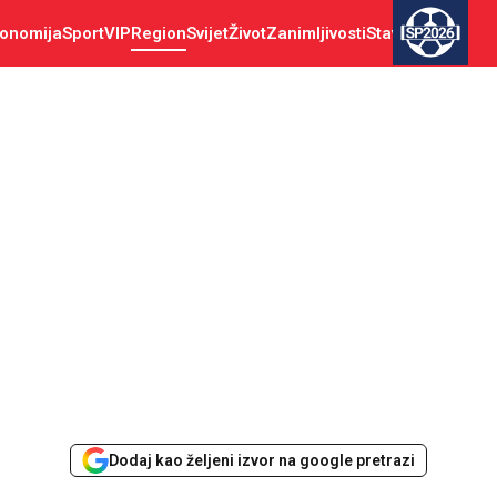
onomija
Sport
VIP
Region
Svijet
Život
Zanimljivosti
Stav
SP2026
Dodaj kao željeni izvor na google pretrazi