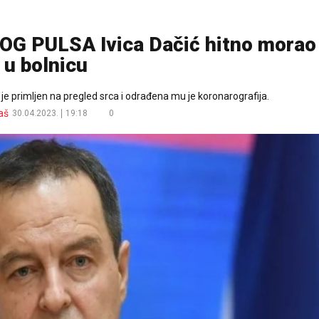
G PULSA Ivica Dačić hitno morao
u bolnicu
 je primljen na pregled srca i odrađena mu je koronarografija.
aš
30.04.2023.
19:18
0