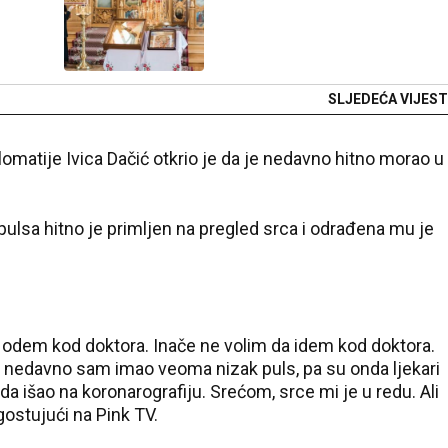
SLJEDEĆA VIJEST
plomatije Ivica Dačić otkrio je da je nedavno hitno morao u
pulsa hitno je primljen na pregled srca i odrađena mu je
 odem kod doktora. Inače ne volim da idem kod doktora.
 nedavno sam imao veoma nizak puls, pa su onda ljekari
da išao na koronarografiju. Srećom, srce mi je u redu. Ali
gostujući na Pink TV.