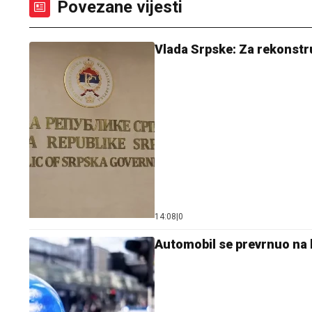
Povezane vijesti
Vlada Srpske: Za rekonstru
14:08
|
0
Automobil se prevrnuo na 