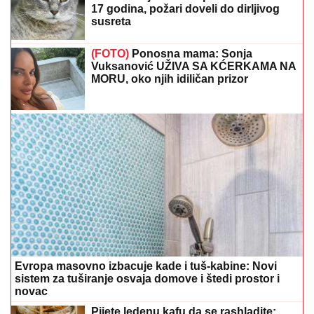
MORU, oko njih idiličan prizor
Evropa masovno izbacuje kade i tuš-kabine: Novi
sistem za tuširanje osvaja domove i štedi prostor i
novac
Pijete ledenu kafu da se rashladite:
Evo šta ona zapravo radi vašem
organizmu
Emina Jahović pokradena u Istanbulu,