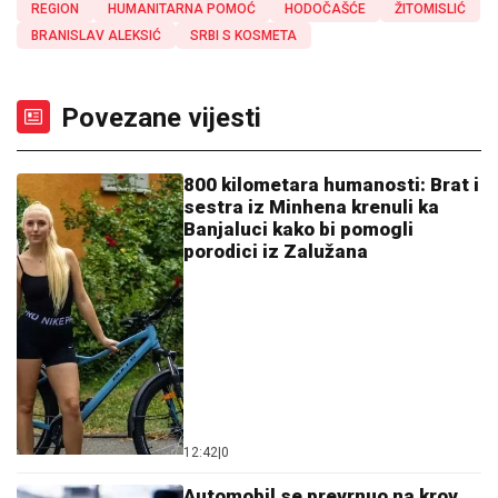
REGION
HUMANITARNA POMOĆ
HODOČAŠĆE
ŽITOMISLIĆ
BRANISLAV ALEKSIĆ
SRBI S KOSMETA
Povezane vijesti
800 kilometara humanosti: Brat i
sestra iz Minhena krenuli ka
Banjaluci kako bi pomogli
porodici iz Zalužana
12:42
|
0
Automobil se prevrnuo na krov,