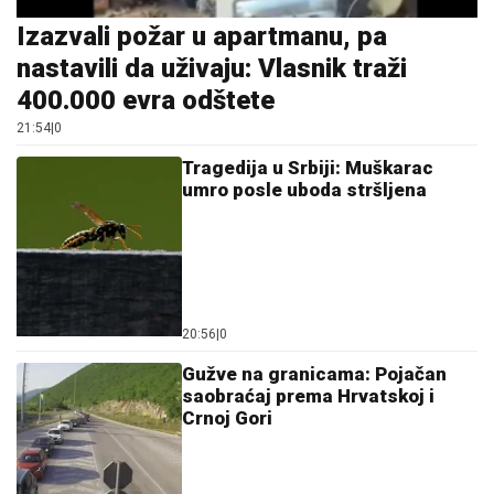
21:54
|
0
Tragedija u Srbiji: Muškarac
umro posle uboda stršljena
20:56
|
0
Gužve na granicama: Pojačan
saobraćaj prema Hrvatskoj i
Crnoj Gori
13:27
|
0
Srpska pjevačica pretukla
taksistu: "Čika se nije lijepo