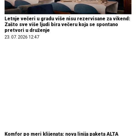
Letnje večeri u gradu više nisu rezervisane za vikend:
Zašto sve više ljudi bira večeru koja se spontano
pretvori u druženje
23. 07. 2026 12:47
Komfor po meri klijenata: nova linija paketa ALTA
banke
09. 07. 2026 09:20