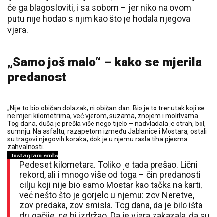
će ga blagosloviti, i sa sobom – jer niko na ovom
putu nije hodao s njim kao što je hodala njegova
vjera.
„Samo još malo“ – kako se mjerila
predanost
„Nije to bio običan dolazak, ni običan dan. Bio je to trenutak koji se
ne mjeri kilometrima, već vjerom, suzama, znojem i molitvama.
Tog dana, duša je prešla više nego tijelo – nadvladala je strah, bol,
sumnju. Na asfaltu, razapetom između Jablanice i Mostara, ostali
su tragovi njegovih koraka, dok je u njemu rasla tiha pjesma
zahvalnosti.
Pedeset kilometara. Toliko je tada prešao. Lični
rekord, ali i mnogo više od toga – čin predanosti
cilju koji nije bio samo Mostar kao tačka na karti,
već nešto što je gorjelo u njemu: zov Neretve,
zov predaka, zov smisla. Tog dana, da je bilo išta
drugačije, ne bi izdržao. Da je vjera zakazala, da su