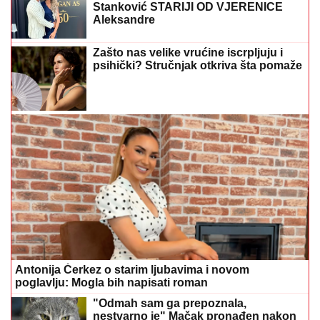
Antonija Čerkez o starim ljubavima i novom
poglavlju: Mogla bih napisati roman
"Odmah sam ga prepoznala,
nestvarno je" Mačak pronađen nakon
17 godina, požari doveli do dirljivog
susreta
(FOTO)
Ponosna mama: Sonja
Vuksanović UŽIVA SA KĆERKAMA NA