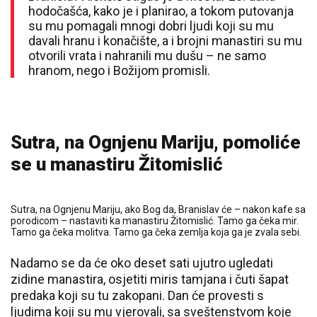
hodočašća, kako je i planirao, a tokom putovanja
su mu pomagali mnogi dobri ljudi koji su mu
davali hranu i konačište, a i brojni manastiri su mu
otvorili vrata i nahranili mu dušu – ne samo
hranom, nego i Božijom promisli.
Sutra, na Ognjenu Mariju, pomoliće
se u manastiru Žitomislić
Sutra, na Ognjenu Mariju, ako Bog da, Branislav će – nakon kafe sa
porodicom – nastaviti ka manastiru Žitomislić. Tamo ga čeka mir.
Tamo ga čeka molitva. Tamo ga čeka zemlja koja ga je zvala sebi.
Nadamo se da će oko deset sati ujutro ugledati
zidine manastira, osjetiti miris tamjana i čuti šapat
predaka koji su tu zakopani. Dan će provesti s
ljudima koji su mu vjerovali, sa sveštenstvom koje