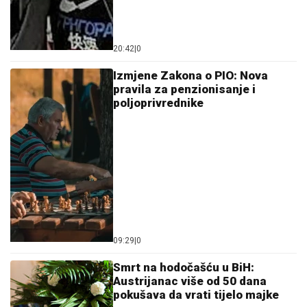
20:42
|
0
Izmjene Zakona o PIO: Nova
pravila za penzionisanje i
poljoprivrednike
09:29
|
0
Smrt na hodočašću u BiH:
Austrijanac više od 50 dana
pokušava da vrati tijelo majke