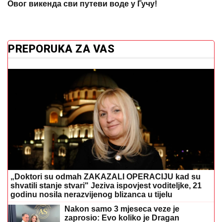
„Doktori su odmah ZAKAZALI OPERACIJU kad su
shvatili stanje stvari" Jeziva ispovjest voditeljke, 21
godinu nosila nerazvijenog blizanca u tijelu
Nakon samo 3 mjeseca veze je
zaprosio: Evo koliko je Dragan
Stanković STARIJI OD VJERENICE
Aleksandre
Zašto nas velike vrućine iscrpljuju i
psihički? Stručnjak otkriva šta pomaže