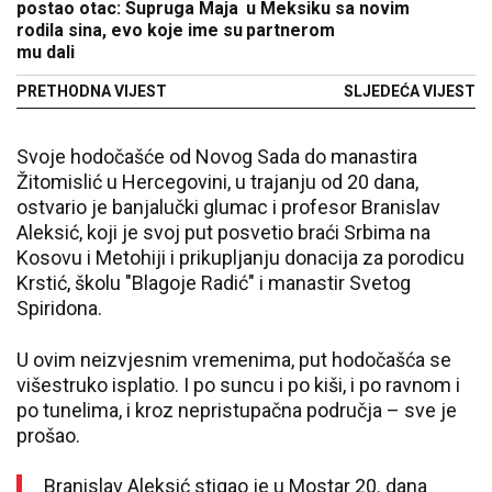
postao otac: Supruga Maja
u Meksiku sa novim
rodila sina, evo koje ime su
partnerom
mu dali
PRETHODNA VIJEST
SLJEDEĆA VIJEST
Svoje hodočašće od Novog Sada do manastira
Žitomislić u Hercegovini, u trajanju od 20 dana,
ostvario je banjalučki glumac i profesor Branislav
Aleksić, koji je svoj put posvetio braći Srbima na
Kosovu i Metohiji i prikupljanju donacija za porodicu
Krstić, školu "Blagoje Radić" i manastir Svetog
Spiridona.
U ovim neizvjesnim vremenima, put hodočašća se
višestruko isplatio. I po suncu i po kiši, i po ravnom i
po tunelima, i kroz nepristupačna područja – sve je
prošao.
Branislav Aleksić stigao je u Mostar 20. dana