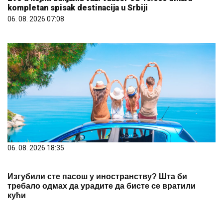
06. 08. 2026 18:35
Изгубили сте пасош у иностранству? Шта би
требало одмах да урадите да бисте се вратили
кући