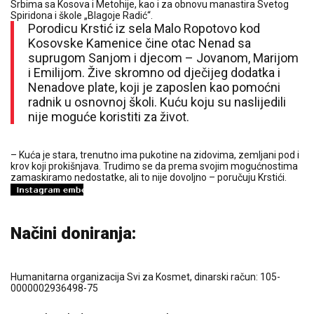
Srbima sa Kosova i Metohije, kao i za obnovu manastira Svetog
Spiridona i škole „Blagoje Radić“.
Porodicu Krstić iz sela Malo Ropotovo kod
Kosovske Kamenice čine otac Nenad sa
suprugom Sanjom i djecom – Jovanom, Marijom
i Emilijom. Žive skromno od dječijeg dodatka i
Nenadove plate, koji je zaposlen kao pomoćni
radnik u osnovnoj školi. Kuću koju su naslijedili
nije moguće koristiti za život.
– Kuća je stara, trenutno ima pukotine na zidovima, zemljani pod i
krov koji prokišnjava. Trudimo se da prema svojim mogućnostima
zamaskiramo nedostatke, ali to nije dovoljno – poručuju Krstići.
Načini doniranja:
Humanitarna organizacija Svi za Kosmet, dinarski račun: 105-
0000002936498-75