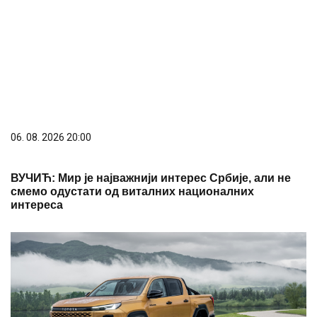
06. 08. 2026 20:00
ВУЧИЋ: Мир је најважнији интерес Србије, али не
смемо одустати од виталних националних
интереса
06. 08. 2026 18:56