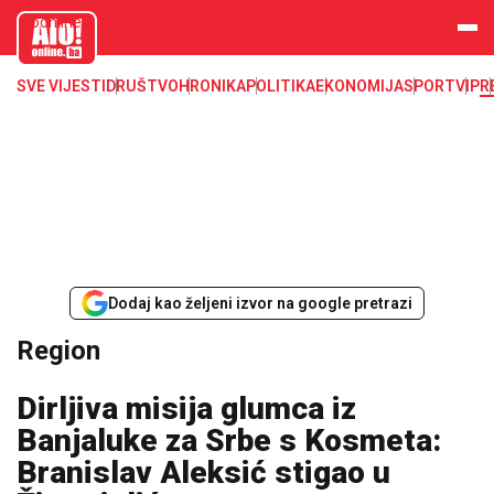
aloonline.b
a
SVE VIJESTI
DRUŠTVO
HRONIKA
POLITIKA
EKONOMIJA
SPORT
VIP
R
Dodaj kao željeni izvor na google pretrazi
Region
Dirljiva misija glumca iz
Banjaluke za Srbe s Kosmeta:
Branislav Aleksić stigao u