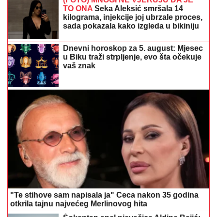
u Biku traži strpljenje, evo šta očekuje
vaš znak
"Te stihove sam napisala ja" Ceca nakon 35 godina
otkrila tajnu najvećeg Merlinovog hita
Šokantan apel pjevačice Aldine Bajić:
"Zaštitite mene i moje dijete,
samohrana sam majka"
Guliti ili ne? Evo šta je zdraviji izbor