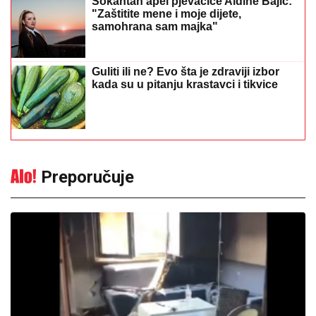
kada su u pitanju krastavci i tikvice
Preporučuje
Izazvali požar u apartmanu, pa
nastavili da uživaju: Vlasnik traži
400.000 evra odštete