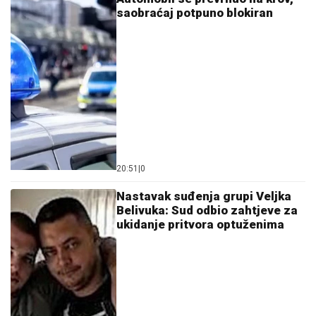
saobraćaj potpuno blokiran
20:51
|
0
Nastavak suđenja grupi Veljka
Belivuka: Sud odbio zahtjeve za
ukidanje pritvora optuženima