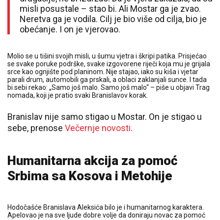
misli posustale – stao bi. Ali Mostar ga je zvao.
Neretva ga je vodila. Cilj je bio više od cilja, bio je
obećanje. I on je vjerovao.
Molio se u tišini svojih misli, u šumu vjetra i škripi patika. Prisjećao
se svake poruke podrške, svake izgovorene riječi koja mu je grijala
srce kao ognjište pod planinom. Nije stajao, iako su kiša i vjetar
parali drum, automobili ga prskali, a oblaci zaklanjali sunce. I tada
bi sebi rekao: „Samo još malo. Samo još malo“ – piše u objavi Trag
nomada, koji je pratio svaki Branislavov korak.
Branislav nije samo stigao u Mostar. On je stigao u
sebe, prenose
Večernje novosti
.
Humanitarna akcija za pomoć
Srbima sa Kosova i Metohije
Hodočašće Branislava Aleksića bilo je i humanitarnog karaktera.
Apelovao je na sve ljude dobre volje da doniraju novac za pomoć