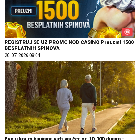
REGISTRUJ SE UZ PROMO KOD CASINO Preuzmi 1500
BESPLATNIH SPINOVA
20. 07. 2026 08:04
Evo u kojim banjama važi vaučer od 10.000 dinara -
kompletan spisak destinacija u Srbiji
06. 08. 2026 07:08