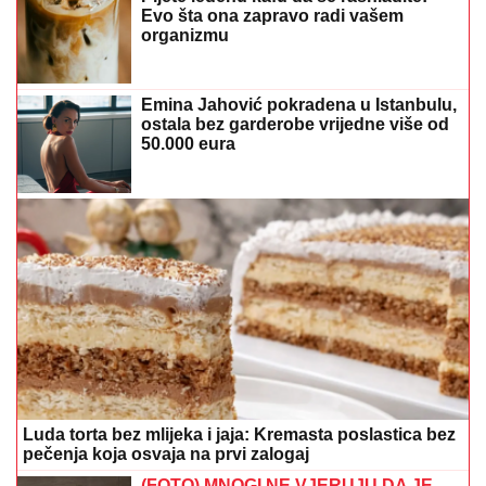
ostala bez garderobe vrijedne više od
50.000 eura
Luda torta bez mlijeka i jaja: Kremasta poslastica bez
pečenja koja osvaja na prvi zalogaj
(FOTO) MNOGI NE VJERUJU DA JE
TO ONA
Seka Aleksić smršala 14
kilograma, injekcije joj ubrzale proces,
sada pokazala kako izgleda u bikiniju
Dnevni horoskop za 5. august: Mjesec