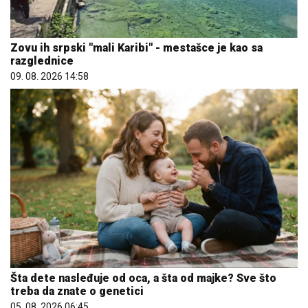
Zovu ih srpski "mali Karibi" - mestašce je kao sa
razglednice
09. 08. 2026 14:58
Šta dete nasleđuje od oca, a šta od majke? Sve što
treba da znate o genetici
05. 08. 2026 06:45