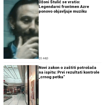
Džoni Štulić se vratio:
Legendarni frontmen Azre
ponovo objavljuje muziku
20:44
|
0
Novi zakon o zaštiti potrošača
na ispitu: Prvi rezultati kontrole
„crnog petka“