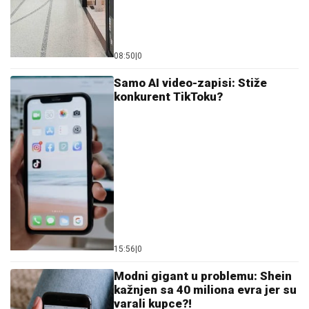
08:50
|
0
Samo AI video-zapisi: Stiže
konkurent TikToku?
15:56
|
0
Modni gigant u problemu: Shein
kažnjen sa 40 miliona evra jer su
varali kupce?!