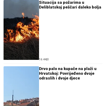
Situacija sa požarima u
Deliblatskoj peščari daleko bolja
16:44
|
0
Drvo palo na kupače na plaži u
Hrvatskoj: Povrijeđeno dvoje
odraslih i dvoje djece