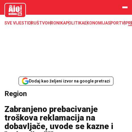
aloonline.b
a
SVE VIJESTI
DRUŠTVO
HRONIKA
POLITIKA
EKONOMIJA
SPORT
VIP
R
Dodaj kao željeni izvor na google pretrazi
Region
Zabranjeno prebacivanje
troškova reklamacija na
dobavljače, uvode se kazne i