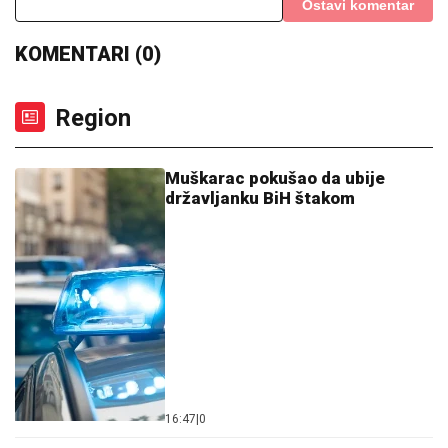
Ostavi komentar
KOMENTARI (0)
Region
Muškarac pokušao da ubije
državljanku BiH štakom
16:47
|
0