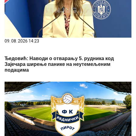
09. 08. 2026 14:23
Ђедовић: Наводи о отварању 5. рудника код
Зајечара ширење панике на неутемељеним
подацима