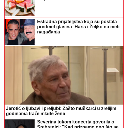
Estradna prijateljstva koja su postala
predmet glasina: Haris i Željko na meti
nagađanja
Jerotić o ljubavi i preljubi: Zašto muškarci u zrelijim
godinama traže mlađe žene
Severina tokom koncerta govorila o
Srebrenici: "Kad priznamo ono što se