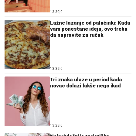
13:30
|
0
Lažne lazanje od palačinki: Kada
vam ponestane ideja, ovo treba
da napravite za ručak
13:39
|
0
Tri znaka ulaze u period kada
novac dolazi lakše nego ikad
13:23
|
0