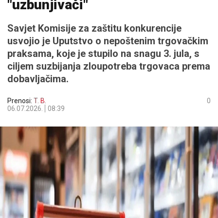
"uzbunjivači"
Savjet Komisije za zaštitu konkurencije
usvojio je Uputstvo o nepoštenim trgovačkim
praksama, koje je stupilo na snagu 3. jula, s
ciljem suzbijanja zloupotreba trgovaca prema
dobavljačima.
Prenosi:
T. B.
0
06.07.2026.
08:39