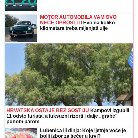
MOTOR AUTOMOBILA VAM OVO
NEĆE OPROSTITI
Evo na koliko
kilometara treba mijenjati ulje
HRVATSKA OSTAJE BEZ GOSTIJU
Kampovi izgubili
11 odsto turista, a luksuzni rizorti i dalje „grabe“
punom parom
Lubenica ili dinja: Koje ljetnje voće je
bolji izbor za šećer u krvi?