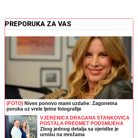
PREPORUKA ZA VAS
(FOTO)
Nives ponovo mami uzdahe: Zagonetna
poruka uz vrele ljetne fotografije
VJERENICA DRAGANA STANKOVIĆA
POSTALA PREDMET PODSMIJEHA
Zbog jednog detalja sa vjeridbe je
urnišu na mrežama