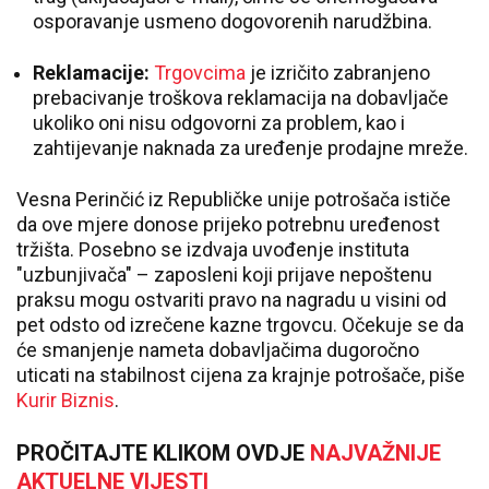
osporavanje usmeno dogovorenih narudžbina.
Reklamacije:
Trgovcima
je izričito zabranjeno
prebacivanje troškova reklamacija na dobavljače
ukoliko oni nisu odgovorni za problem, kao i
zahtijevanje naknada za uređenje prodajne mreže.
Vesna Perinčić iz Republičke unije potrošača ističe
da ove mjere donose prijeko potrebnu uređenost
tržišta. Posebno se izdvaja uvođenje instituta
"uzbunjivača" – zaposleni koji prijave nepoštenu
praksu mogu ostvariti pravo na nagradu u visini od
pet odsto od izrečene kazne trgovcu. Očekuje se da
će smanjenje nameta dobavljačima dugoročno
uticati na stabilnost cijena za krajnje potrošače, piše
Kurir Biznis
.
PROČITAJTE KLIKOM OVDJE
NAJVAŽNIJE
AKTUELNE VIJESTI