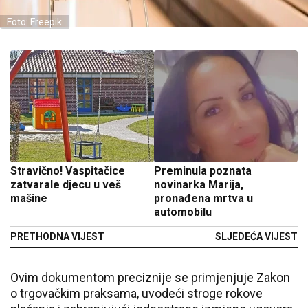
Foto: Freepik
Stravično! Vaspitačice
Preminula poznata
zatvarale djecu u veš
novinarka Marija,
mašine
pronađena mrtva u
automobilu
PRETHODNA VIJEST
SLJEDEĆA VIJEST
Ovim dokumentom preciznije se primjenjuje Zakon
o trgovačkim praksama, uvodeći stroge rokove