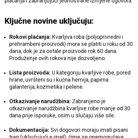
plaćanja i zabranjujući jednostrane izmjene ugovora.
Ključne novine uključuju:
Rokovi plaćanja:
Kvarljiva roba (poljoprivredni i
prehrambeni proizvodi) mora se platiti u roku od 30
dana, dok je za ostale proizvode rok 60 dana.
Produženje ovih rokova nije dozvoljeno.
Lista proizvoda:
U kategoriju kvarljive robe, pored
hrane, uvršteni su i kućna hemija, papirna
galanterija, kozmetika i pelene.
Otkazivanje narudžbina:
Zabranjeno je
otkazivanje narudžbina kvarljive robe manje od 30
dana prije isporuke, osim u slučaju više sile.
Dokumentacija:
Svi dogovori moraju imati pisani
trag (uključujući e-mail), čime se onemogućava