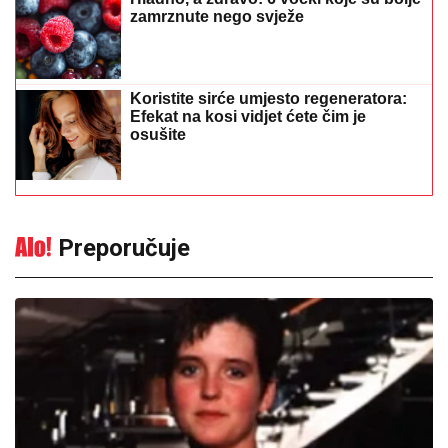
zamrznute nego svježe
Koristite sirće umjesto regeneratora:
Efekat na kosi vidjet ćete čim je
osušite
Preporučuje