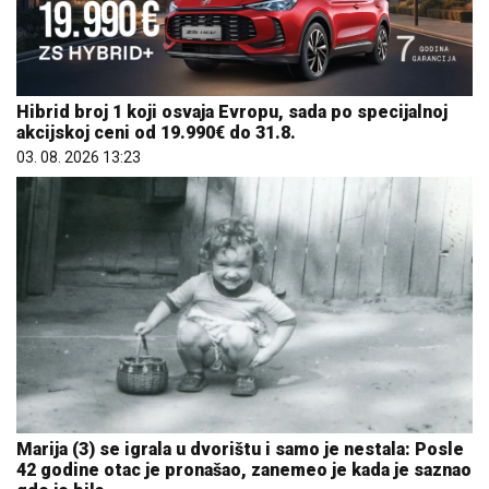
Hibrid broj 1 koji osvaja Evropu, sada po specijalnoj
akcijskoj ceni od 19.990€ do 31.8.
03. 08. 2026 13:23
Marija (3) se igrala u dvorištu i samo je nestala: Posle
42 godine otac je pronašao, zanemeo je kada je saznao