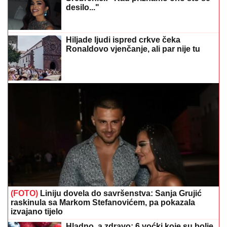
desilo..."
Hiljade ljudi ispred crkve čeka
Ronaldovo vjenčanje, ali par nije tu
(FOTO)
Liniju dovela do savršenstva: Sanja Grujić
raskinula sa Markom Stefanovićem, pa pokazala
izvajano tijelo
Hladno, a zdravo: 6 voćki koje su bolje