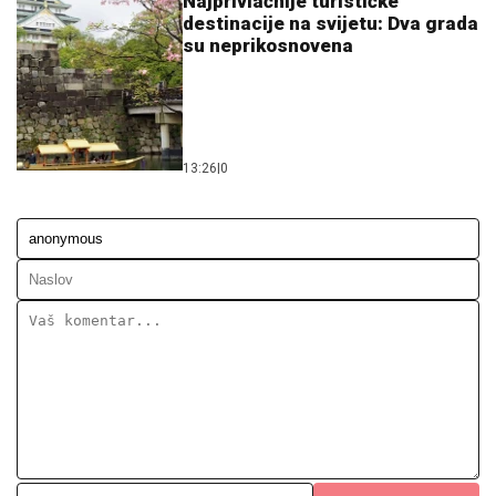
Najprivlačnije turističke
destinacije na svijetu: Dva grada
su neprikosnovena
13:26
|
0