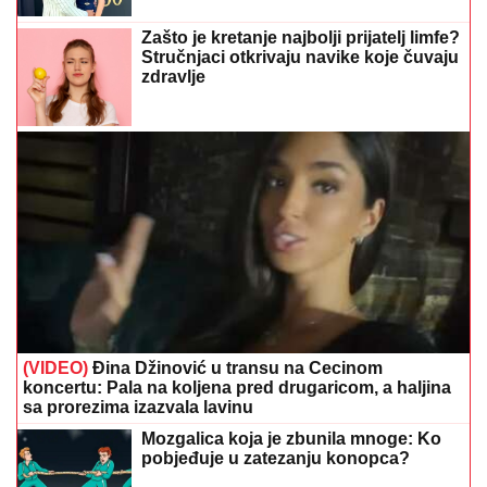
Zašto je kretanje najbolji prijatelj limfe?
Stručnjaci otkrivaju navike koje čuvaju
zdravlje
(VIDEO)
Đina Džinović u transu na Cecinom
koncertu: Pala na koljena pred drugaricom, a haljina
sa prorezima izazvala lavinu
Mozgalica koja je zbunila mnoge: Ko
pobjeđuje u zatezanju konopca?