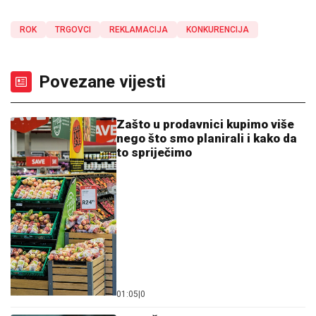
ROK
TRGOVCI
REKLAMACIJA
KONKURENCIJA
Povezane vijesti
Zašto u prodavnici kupimo više
nego što smo planirali i kako da
to spriječimo
01:05
|
0