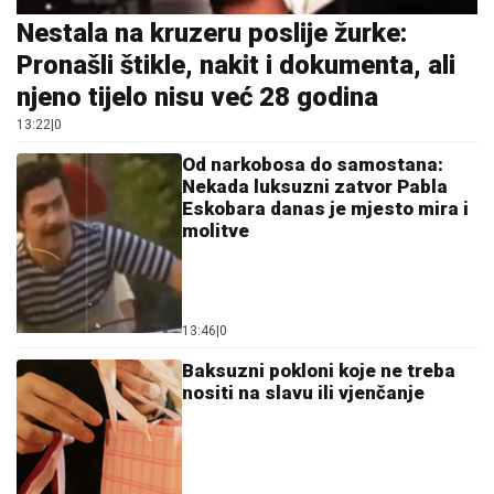
Nestala na kruzeru poslije žurke:
Pronašli štikle, nakit i dokumenta, ali
njeno tijelo nisu već 28 godina
13:22
|
0
Od narkobosa do samostana:
Nekada luksuzni zatvor Pabla
Eskobara danas je mjesto mira i
molitve
13:46
|
0
Baksuzni pokloni koje ne treba
nositi na slavu ili vjenčanje