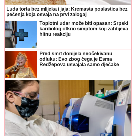
Luda torta bez mlijeka i jaja: Kremasta poslastica bez
pečenja koja osvaja na prvi zalogaj
Toplotni udar može biti opasan: Srpski
kardiolog otkrio simptom koji zahtijeva
hitnu reakciju
Pred smrt donijela neočekivanu
odluku: Evo zbog čega je Esma
Redžepova usvajala samo dječake