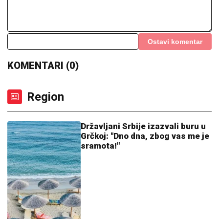
Ostavi komentar
KOMENTARI (0)
Region
Državljani Srbije izazvali buru u
Grčkoj: "Dno dna, zbog vas me je
sramota!"