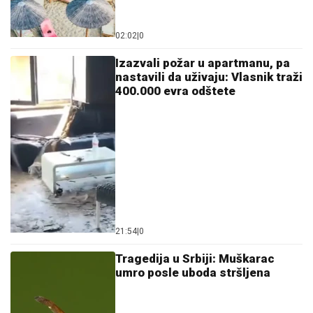
02:02
|
0
Izazvali požar u apartmanu, pa
nastavili da uživaju: Vlasnik traži
400.000 evra odštete
21:54
|
0
Tragedija u Srbiji: Muškarac
umro posle uboda stršljena