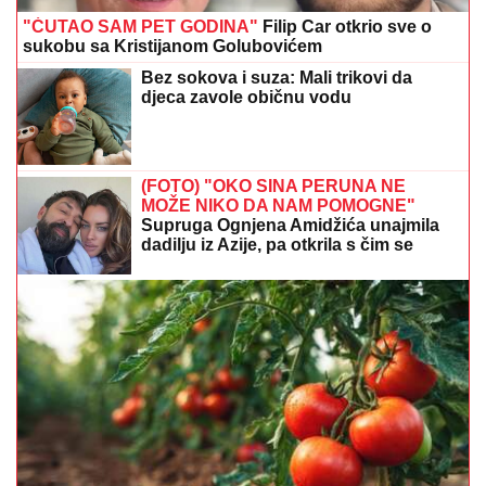
"ĆUTAO SAM PET GODINA"
Filip Car otkrio sve o
sukobu sa Kristijanom Golubovićem
Bez sokova i suza: Mali trikovi da
djeca zavole običnu vodu
(FOTO) "OKO SINA PERUNA NE
MOŽE NIKO DA NAM POMOGNE"
Supruga Ognjena Amidžića unajmila
dadilju iz Azije, pa otkrila s čim se
susreću u kući