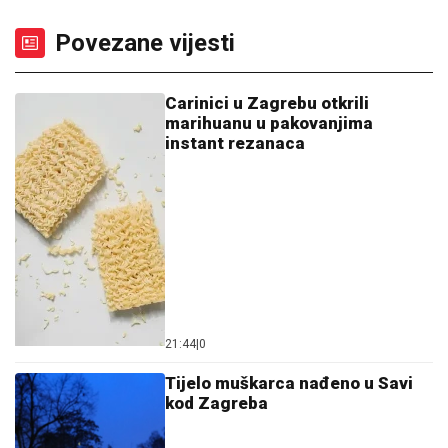
Povezane vijesti
Carinici u Zagrebu otkrili
marihuanu u pakovanjima
instant rezanaca
21:44
|
0
Tijelo muškarca nađeno u Savi
kod Zagreba