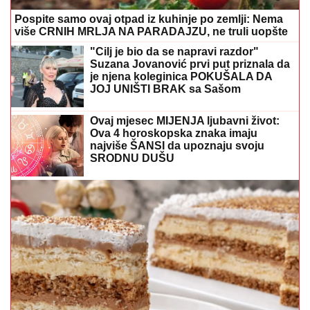
Pospite samo ovaj otpad iz kuhinje po zemlji: Nema
više CRNIH MRLJA NA PARADAJZU, ne truli uopšte
"Cilj je bio da se napravi razdor"
Suzana Jovanović prvi put priznala da
je njena koleginica POKUŠALA DA
JOJ UNIŠTI BRAK sa Sašom
Ovaj mjesec MIJENJA ljubavni život:
Ova 4 horoskopska znaka imaju
najviše ŠANSI da upoznaju svoju
SRODNU DUŠU