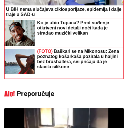
U BiH nema slučajeva ciklosporijaze, epidemija i dalje
traje u SAD-u
Ko je ubio Tupaca? Pred suđenje
otkriveni novi detalji noći kada je
stradao muzički velikan
(FOTO)
Baškari se na Mikonosu: Žena
poznatog košarkaša pozirala u haljini
bez brushaltera, svi pričaju da je
stavila silikone
Preporučuje