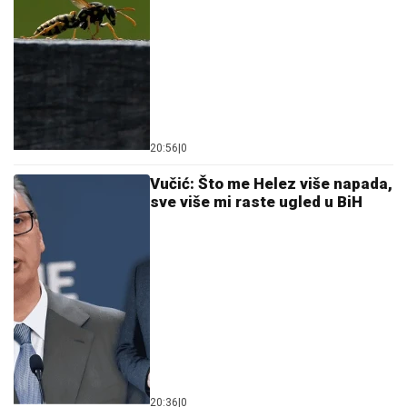
20:56
|
0
Vučić: Što me Helez više napada,
sve više mi raste ugled u BiH
20:36
|
0