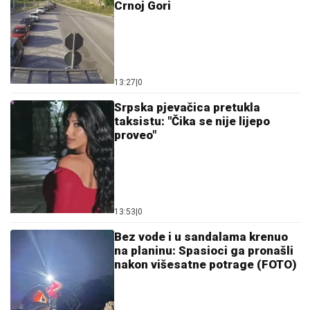
Crnoj Gori
13:27
|
0
Srpska pjevačica pretukla
taksistu: "Čika se nije lijepo
proveo"
13:53
|
0
Bez vode i u sandalama krenuo
na planinu: Spasioci ga pronašli
nakon višesatne potrage (FOTO)