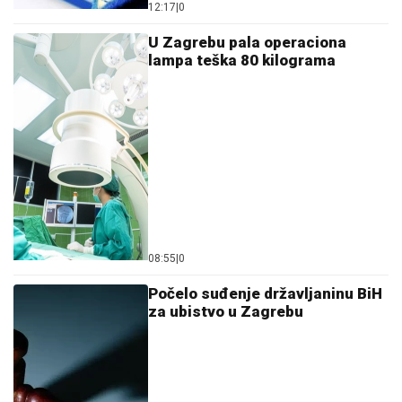
12:17
|
0
U Zagrebu pala operaciona
lampa teška 80 kilograma
08:55
|
0
Počelo suđenje državljaninu BiH
za ubistvo u Zagrebu