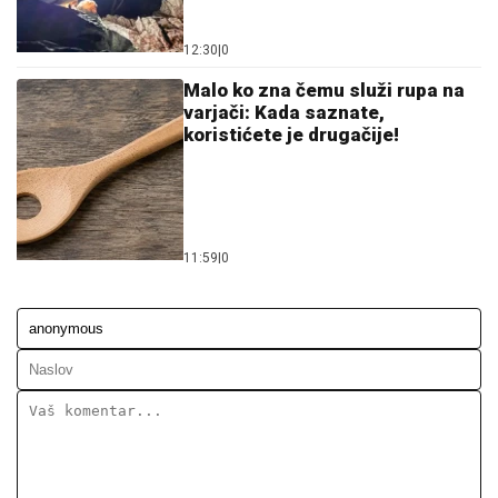
12:30
|
0
Malo ko zna čemu služi rupa na
varjači: Kada saznate,
koristićete je drugačije!
11:59
|
0