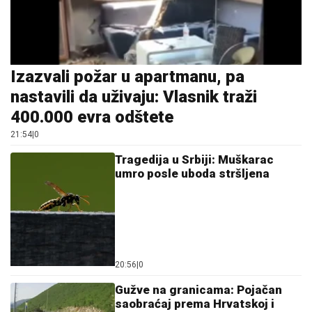
Izazvali požar u apartmanu, pa
nastavili da uživaju: Vlasnik traži
400.000 evra odštete
21:54
|
0
Tragedija u Srbiji: Muškarac
umro posle uboda stršljena
20:56
|
0
Gužve na granicama: Pojačan
saobraćaj prema Hrvatskoj i