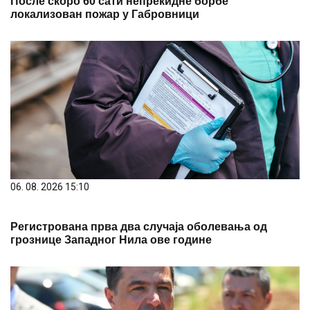
После скоро 60 сати непрекидне борбе
локализован пожар у Габровници
06. 08. 2026 15:10
Регистрована прва два случаја оболевања од
грознице Западног Нила ове године