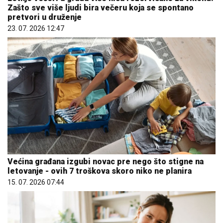
Zašto sve više ljudi bira večeru koja se spontano
pretvori u druženje
23. 07. 2026 12:47
Većina građana izgubi novac pre nego što stigne na
letovanje - ovih 7 troškova skoro niko ne planira
15. 07. 2026 07:44