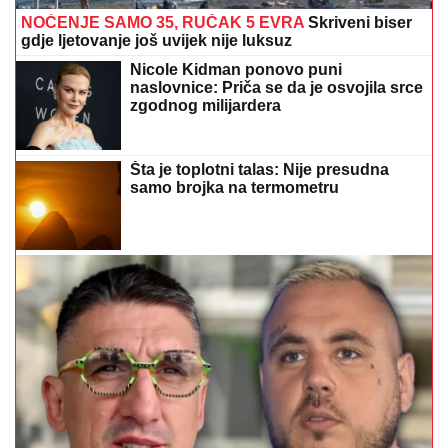
NOĆENJE SAMO 35, RUČAK 5 EVRA
Skriveni biser
gdje ljetovanje još uvijek nije luksuz
Nicole Kidman ponovo puni
naslovnice: Priča se da je osvojila srce
zgodnog milijardera
Šta je toplotni talas: Nije presudna
samo brojka na termometru