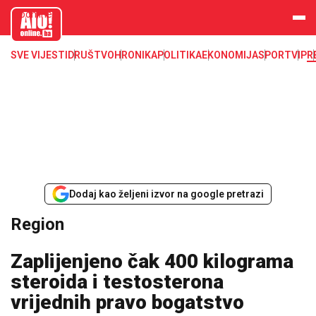
aloonline.b
a
SVE VIJESTI
DRUŠTVO
HRONIKA
POLITIKA
EKONOMIJA
SPORT
VIP
R
Dodaj kao željeni izvor na google pretrazi
Region
Zaplijenjeno čak 400 kilograma
steroida i testosterona
vrijednih pravo bogatstvo