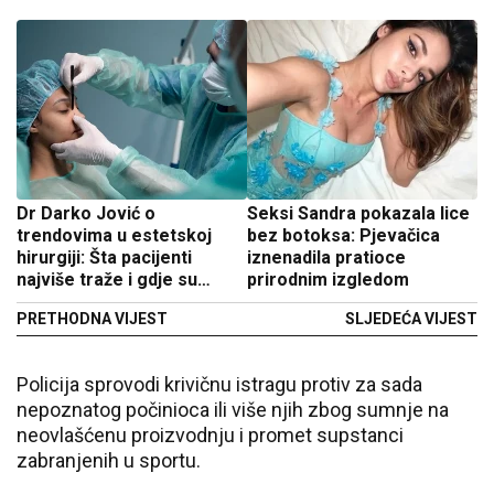
Dr Darko Jović o
Seksi Sandra pokazala lice
trendovima u estetskoj
bez botoksa: Pjevačica
hirurgiji: Šta pacijenti
iznenadila pratioce
najviše traže i gdje su
prirodnim izgledom
granice?
PRETHODNA VIJEST
SLJEDEĆA VIJEST
Policija sprovodi krivičnu istragu protiv za sada
nepoznatog počinioca ili više njih zbog sumnje na
neovlašćenu proizvodnju i promet supstanci
zabranjenih u sportu.