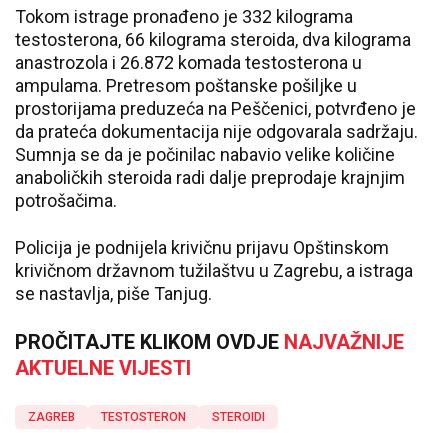
Tokom istrage pronađeno je 332 kilograma
testosterona, 66 kilograma steroida, dva kilograma
anastrozola i 26.872 komada testosterona u
ampulama. Pretresom poštanske pošiljke u
prostorijama preduzeća na Peščenici, potvrđeno je
da prateća dokumentacija nije odgovarala sadržaju.
Sumnja se da je počinilac nabavio velike količine
anaboličkih steroida radi dalje preprodaje krajnjim
potrošačima.
Policija je podnijela krivičnu prijavu Opštinskom
krivičnom državnom tužilaštvu u Zagrebu, a istraga
se nastavlja, piše Tanjug.
PROČITAJTE KLIKOM OVDJE
NAJVAŽNIJE
AKTUELNE VIJESTI
ZAGREB
TESTOSTERON
STEROIDI