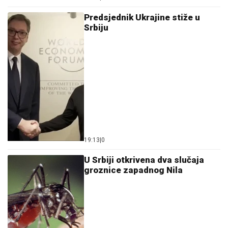
Predsjednik Ukrajine stiže u
Srbiju
19:13
|
0
U Srbiji otkrivena dva slučaja
groznice zapadnog Nila