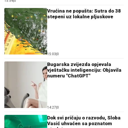
15:54
|
0
Vrućina ne popušta: Sutra do 38
stepeni uz lokalne pljuskove
15:03
|
0
Bugarska zvijezda opjevala
vještačku inteligenciju: Objavila
numeru "ChatGPT"
14:27
|
0
Dok svi pričaju o razvodu, Sloba
Vasić uhvaćen sa poznatom