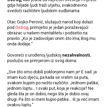
gdje hiljade ljudi traži utjehu, svakodnevno
svedoči različitim ljudskim sudbinama.
Otac Gojko Perović, slušajući narod koji dolazi
pod
Ostrog
, primijetio je jedan poražavajući
obrazac u našem mentalitetu i podsetio na
pravilo: „Ko je zadovoljan onim što ima, Bog mu
onda dodaje.“
Govoreći o urođenoj ljudskoj
nezahvalnosti
,
poslužio se primjerom iz svog doma:
„Sve što smo dobili poklonjeno nam je! E sad: ja
imam kući djecu, pa kada se vratim sa puta,
svakom kupim po nešto različito. Jednom patike,
jednom loptu... I svaki put, koja je reakcija? Ne
gleda šta je on dobio, nego šta je dobio ovaj
drugi. Pa što si meni kupio patike... ili ja već imam
ovakvu loptu.“