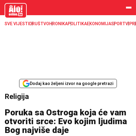
aloonline.b
a
SVE VIJESTI
DRUŠTVO
HRONIKA
POLITIKA
EKONOMIJA
SPORT
VIP
R
Dodaj kao željeni izvor na google pretrazi
Religija
Poruka sa Ostroga koja će vam
otvoriti srce: Evo kojim ljudima
Bog najviše daje