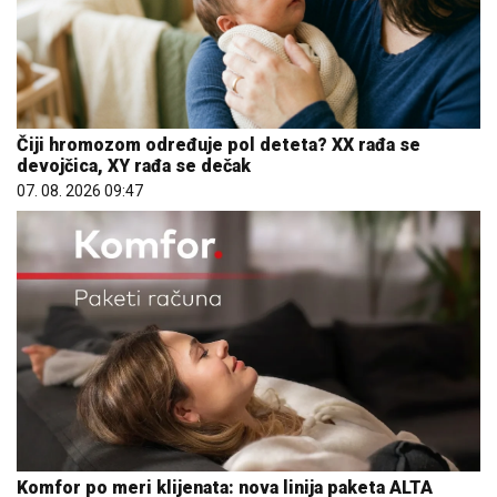
Čiji hromozom određuje pol deteta? XX rađa se
devojčica, XY rađa se dečak
07. 08. 2026 09:47
Komfor po meri klijenata: nova linija paketa ALTA