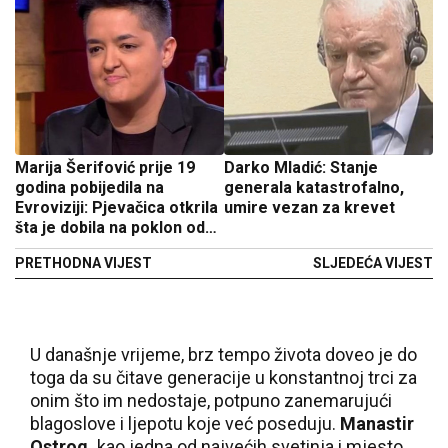
Marija Šerifović prije 19
Darko Mladić: Stanje
godina pobijedila na
generala katastrofalno,
Evroviziji: Pjevačica otkrila
umire vezan za krevet
šta je dobila na poklon od
predsjednika
PRETHODNA VIJEST
SLJEDEĆA VIJEST
U današnje vrijeme, brz tempo života doveo je do
toga da su čitave generacije u konstantnoj trci za
onim što im nedostaje, potpuno zanemarujući
blagoslove i ljepotu koje već poseduju.
Manastir
Ostrog,
kao jedna od najvećih svetinja i mjesto