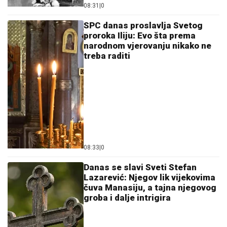
08:31
|
0
SPC danas proslavlja Svetog
proroka Iliju: Evo šta prema
narodnom vjerovanju nikako ne
treba raditi
08:33
|
0
Danas se slavi Sveti Stefan
Lazarević: Njegov lik vijekovima
čuva Manasiju, a tajna njegovog
groba i dalje intrigira