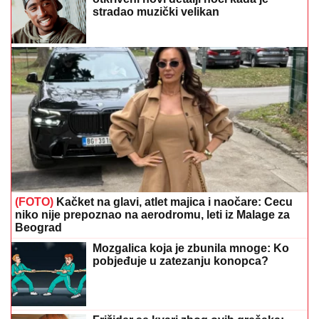
stradao muzički velikan
(FOTO)
Kačket na glavi, atlet majica i naočare: Cecu
niko nije prepoznao na aerodromu, leti iz Malage za
Beograd
Mozgalica koja je zbunila mnoge: Ko
pobjeđuje u zatezanju konopca?