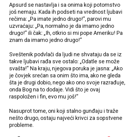
Apsurd se nastavlja i sa onima koji potomstvo
još nemaju. Kada ih podseti na vrednost ljubavi
rečima: „Pa imate jedno drugo!“, parovi mu
uzvraćaju: „Pa, normalno je da imamo jedno
drugo!“ ili čak: „Ih, otkrio si mi pope Ameriku! Pa
znam da imamo jedno drugo!“
Sveštenik podvlači da ljudi ne shvataju da se iz
takve ljubavi rađa sve ostalo: „Odatle se može
svašta!“ Na kraju, njegova poruka je jasna: „Ako
je čovjek srećan sa onim što ima, ako ne gleda
šta je drugi dobio, nego ako ono svoje razrađuje,
onda Bog na to dodaje. Vidi što je ovaj
raspoložen i fin, evo mu još!“
Nasuprot tome, oni koji stalno gunđaju i traže
nešto drugo, ostaju najveći krivci za sopstvene
probleme.