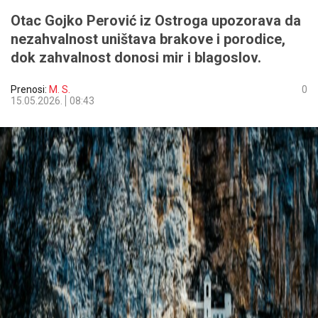
Otac Gojko Perović iz Ostroga upozorava da
nezahvalnost uništava brakove i porodice,
dok zahvalnost donosi mir i blagoslov.
Prenosi:
M. S.
0
15.05.2026.
08:43