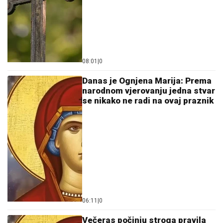
08:01
|
0
Danas je Ognjena Marija: Prema
narodnom vjerovanju jedna stvar
se nikako ne radi na ovaj praznik
06:11
|
0
Večeras počinju stroga pravila