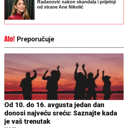
Radanović nakon skandala i prijetnji
od strane Ane Nikolić
Preporučuje
Od 10. do 16. avgusta jedan dan
donosi najveću sreću: Saznajte kada
je vaš trenutak