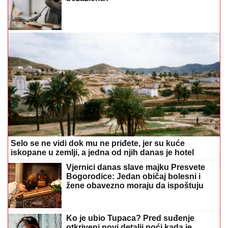
Selo se ne vidi dok mu ne priđete, jer su kuće
iskopane u zemlji, a jedna od njih danas je hotel
Vjernici danas slave majku Presvete
Bogorodice: Jedan običaj bolesni i
žene obavezno moraju da ispoštuju
Ko je ubio Tupaca? Pred suđenje
otkriveni novi detalji noći kada je