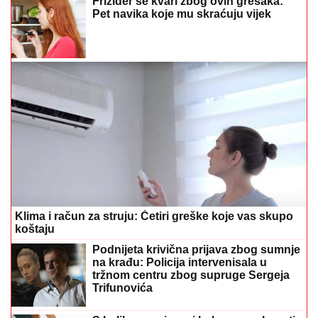
Frižider se kvari zbog ovih grešaka:
Pet navika koje mu skraćuju vijek
Klima i račun za struju: Četiri greške koje vas skupo
koštaju
Podnijeta krivična prijava zbog sumnje
na krađu: Policija intervenisala u
tržnom centru zbog supruge Sergeja
Trifunovića