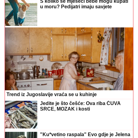
S koliko se mjeseci bebe mogu kupati
u moru? Pedijatri imaju savjete
Trend iz Jugoslavije vraća se u kuhinje
Jedite je što češće: Ova riba ČUVA
SRCE, MOZAK i kosti
"Ku*vetino raspala" Evo gdje je Jelena