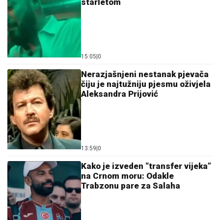
starletom
15:05
|
0
Nerazjašnjeni nestanak pjevača
čiju je najtužniju pjesmu oživjela
Aleksandra Prijović
13:59
|
0
Kako je izveden “transfer vijeka”
na Crnom moru: Odakle
Trabzonu pare za Salaha