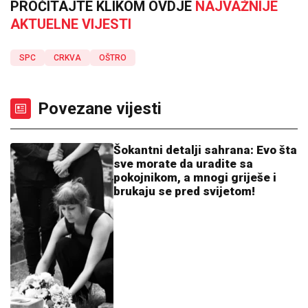
PROČITAJTE KLIKOM OVDJE
NAJVAŽNIJE
AKTUELNE VIJESTI
SPC
CRKVA
OŠTRO
Povezane vijesti
Šokantni detalji sahrana: Evo šta
sve morate da uradite sa
pokojnikom, a mnogi griješe i
brukaju se pred svijetom!