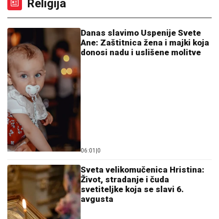
Religija
Danas slavimo Uspenije Svete
Ane: Zaštitnica žena i majki koja
donosi nadu i uslišene molitve
06:01
|
0
Sveta velikomučenica Hristina:
Život, stradanje i čuda
svetiteljke koja se slavi 6.
avgusta