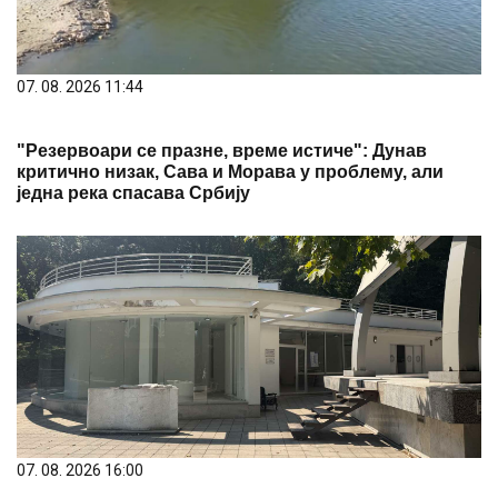
07. 08. 2026 11:44
"Резервоари се празне, време истиче": Дунав
критично низак, Сава и Морава у проблему, али
једна река спасава Србију
07. 08. 2026 16:00