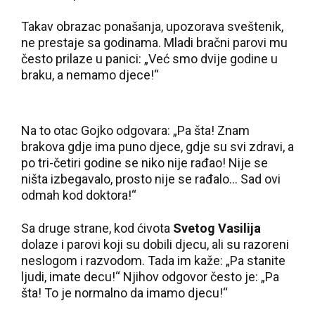
Takav obrazac ponašanja, upozorava sveštenik,
ne prestaje sa godinama. Mladi bračni parovi mu
često prilaze u panici: „Već smo dvije godine u
braku, a nemamo djece!“
Na to otac Gojko odgovara: „Pa šta! Znam
brakova gdje ima puno djece, gdje su svi zdravi, a
po tri-četiri godine se niko nije rađao! Nije se
ništa izbegavalo, prosto nije se rađalo... Sad ovi
odmah kod doktora!“
Sa druge strane, kod ćivota
Svetog Vasilija
dolaze i parovi koji su dobili djecu, ali su razoreni
neslogom i razvodom. Tada im kaže: „Pa stanite
ljudi, imate decu!“ Njihov odgovor često je: „Pa
šta! To je normalno da imamo djecu!“