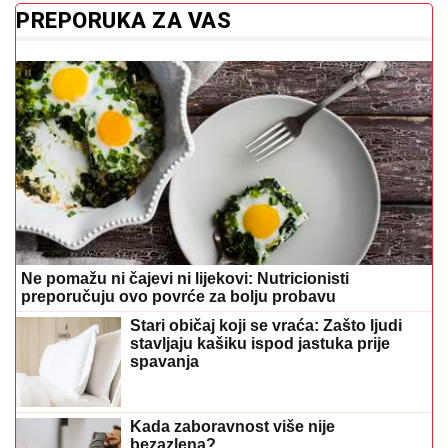
PREPORUKA ZA VAS
Ne pomažu ni čajevi ni lijekovi: Nutricionisti
preporučuju ovo povrće za bolju probavu
Stari običaj koji se vraća: Zašto ljudi
stavljaju kašiku ispod jastuka prije
spavanja
Kada zaboravnost više nije
bezazlena?