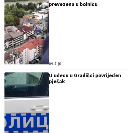
prevezena u bolnicu
09:41
|
0
U udesu u Gradišci povrijeđen
pješak