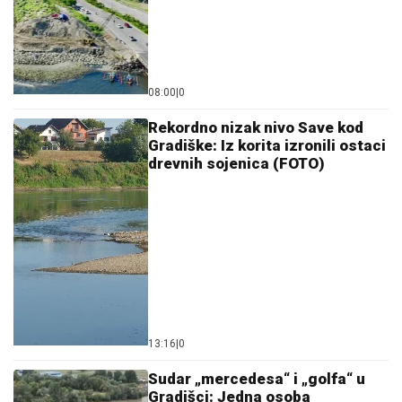
08:00
|
0
Rekordno nizak nivo Save kod
Gradiške: Iz korita izronili ostaci
drevnih sojenica (FOTO)
13:16
|
0
Sudar „mercedesa“ i „golfa“ u
Gradišci: Jedna osoba