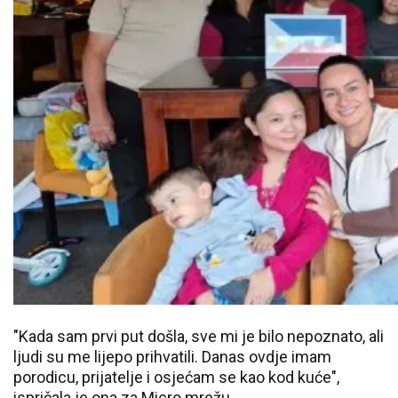
"Kada sam prvi put došla, sve mi je bilo nepoznato, ali
ljudi su me lijepo prihvatili. Danas ovdje imam
porodicu, prijatelje i osjećam se kao kod kuće",
ispričala je ona za Micro mrežu.