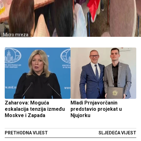
Micro mreza
Zaharova: Moguća
Mladi Prnjavorčanin
eskalacija tenzija između
predstavio projekat u
Moskve i Zapada
Njujorku
PRETHODNA VIJEST
SLJEDEĆA VIJEST