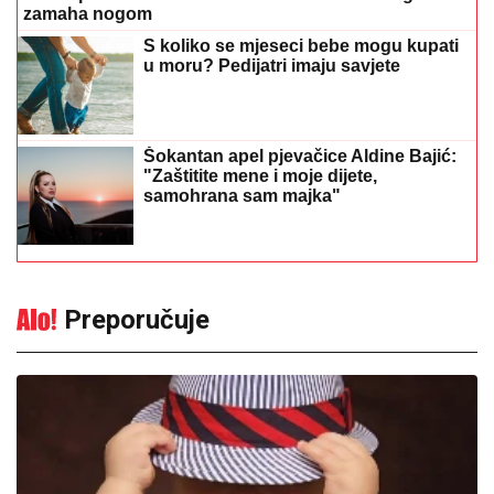
zamaha nogom
S koliko se mjeseci bebe mogu kupati
u moru? Pedijatri imaju savjete
Šokantan apel pjevačice Aldine Bajić:
"Zaštitite mene i moje dijete,
samohrana sam majka"
Preporučuje