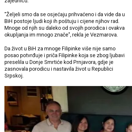
zajednicu.
"Željeli smo da se osjećaju prihvaćeno i da vide da u
BiH postoje ljudi koji ih poštuju i cijene njihov rad.
Mnoge od njih su daleko od svojih porodica i ovakva
okupljanja im mnogo znače", rekla je Vezmarova.
Da život u BiH za mnoge Filipinke više nije samo
posao potvrđuje i priča Filipinke koja se zbog ljubavi
preselila u Donje Smrtiće kod Prnjavora, gdje je
zasnovala porodicu i nastavila život u Republici
Srpskoj.