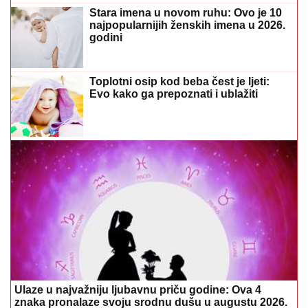
Stara imena u novom ruhu: Ovo je 10
najpopularnijih ženskih imena u 2026.
godini
Toplotni osip kod beba čest je ljeti:
Evo kako ga prepoznati i ublažiti
Ulaze u najvažniju ljubavnu priču godine: Ova 4
znaka pronalaze svoju srodnu dušu u augustu 2026.