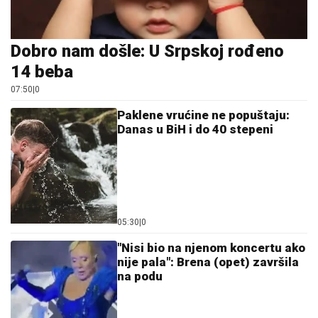
Dobro nam došle: U Srpskoj rođeno
14 beba
07:50
|
0
Paklene vrućine ne popuštaju:
Danas u BiH i do 40 stepeni
05:30
|
0
"Nisi bio na njenom koncertu ako
nije pala": Brena (opet) završila
na podu