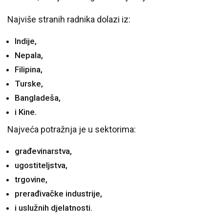
Najviše stranih radnika dolazi iz:
Indije,
Nepala,
Filipina,
Turske,
Bangladeša,
i Kine.
Najveća potražnja je u sektorima:
građevinarstva,
ugostiteljstva,
trgovine,
prerađivačke industrije,
i uslužnih djelatnosti.