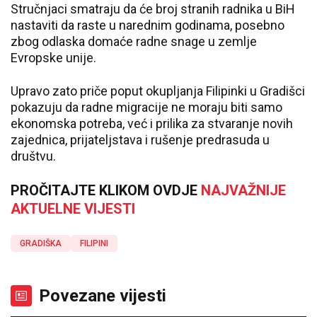
Stručnjaci smatraju da će broj stranih radnika u BiH
nastaviti da raste u narednim godinama, posebno
zbog odlaska domaće radne snage u zemlje
Evropske unije.
Upravo zato priče poput okupljanja Filipinki u Gradišci
pokazuju da radne migracije ne moraju biti samo
ekonomska potreba, već i prilika za stvaranje novih
zajednica, prijateljstava i rušenje predrasuda u
društvu.
PROČITAJTE KLIKOM OVDJE
NAJVAŽNIJE
AKTUELNE VIJESTI
GRADIŠKA
FILIPINI
Povezane vijesti