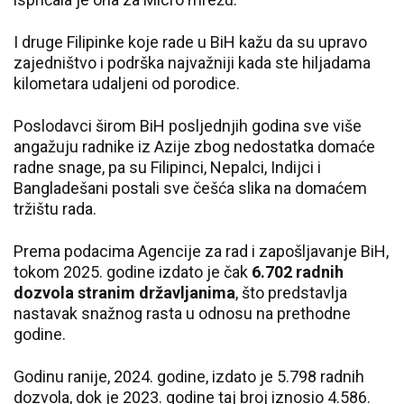
I druge Filipinke koje rade u BiH kažu da su upravo
zajedništvo i podrška najvažniji kada ste hiljadama
kilometara udaljeni od porodice.
Poslodavci širom BiH posljednjih godina sve više
angažuju radnike iz Azije zbog nedostatka domaće
radne snage, pa su Filipinci, Nepalci, Indijci i
Bangladešani postali sve češća slika na domaćem
tržištu rada.
Prema podacima Agencije za rad i zapošljavanje BiH,
tokom 2025. godine izdato je čak
6.702 radnih
dozvola stranim državljanima
, što predstavlja
nastavak snažnog rasta u odnosu na prethodne
godine.
Godinu ranije, 2024. godine, izdato je 5.798 radnih
dozvola, dok je 2023. godine taj broj iznosio 4.586.