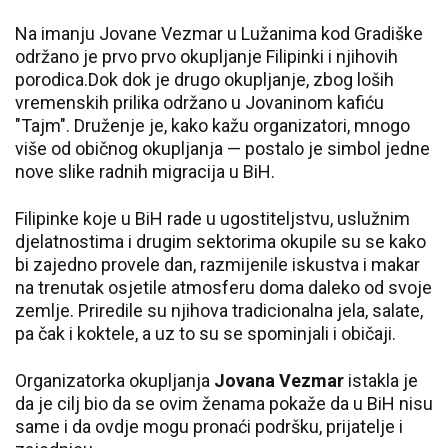
Na imanju Jovane Vezmar u Lužanima kod Gradiške
održano je prvo prvo okupljanje Filipinki i njihovih
porodica.Dok dok je drugo okupljanje, zbog loših
vremenskih prilika održano u Jovaninom kafiću
"Tajm". Druženje je, kako kažu organizatori, mnogo
više od običnog okupljanja — postalo je simbol jedne
nove slike radnih migracija u BiH.
Filipinke koje u BiH rade u ugostiteljstvu, uslužnim
djelatnostima i drugim sektorima okupile su se kako
bi zajedno provele dan, razmijenile iskustva i makar
na trenutak osjetile atmosferu doma daleko od svoje
zemlje. Priredile su njihova tradicionalna jela, salate,
pa čak i koktele, a uz to su se spominjali i običaji.
Organizatorka okupljanja
Jovana Vezmar
istakla je
da je cilj bio da se ovim ženama pokaže da u BiH nisu
same i da ovdje mogu pronaći podršku, prijatelje i