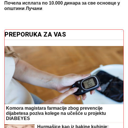
Почела исплата по 10.000 динара за све основце у
општини Лучани
PREPORUKA ZA VAS
Komora magistara farmacije zbog prevencije
dijabetesa poziva kolege na učešće u projektu
DIABEYES
Hurmašice kao iz bakine kuhinje: