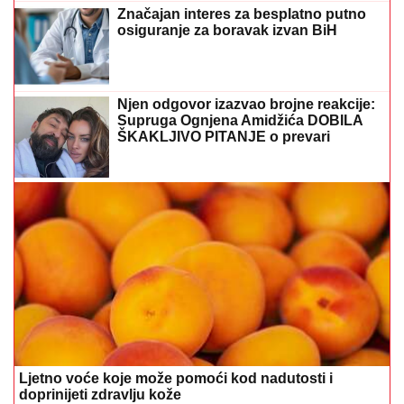
Značajan interes za besplatno putno
osiguranje za boravak izvan BiH
Njen odgovor izazvao brojne reakcije:
Supruga Ognjena Amidžića DOBILA
ŠKAKLJIVO PITANJE o prevari
Ljetno voće koje može pomoći kod nadutosti i
doprinijeti zdravlju kože