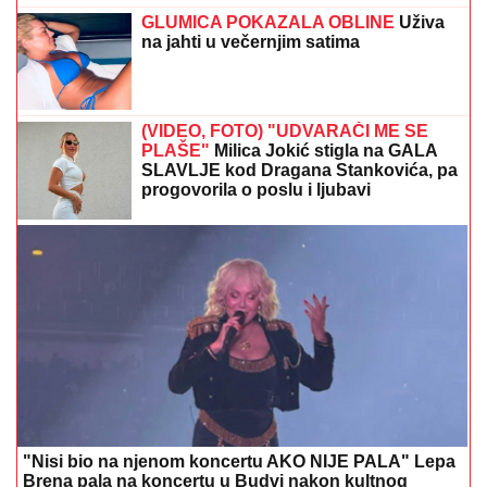
GLUMICA POKAZALA OBLINE
Uživa
na jahti u večernjim satima
(VIDEO, FOTO) "UDVARAČI ME SE
PLAŠE"
Milica Jokić stigla na GALA
SLAVLJE kod Dragana Stankovića, pa
progovorila o poslu i ljubavi
"Nisi bio na njenom koncertu AKO NIJE PALA" Lepa
Brena pala na koncertu u Budvi nakon kultnog