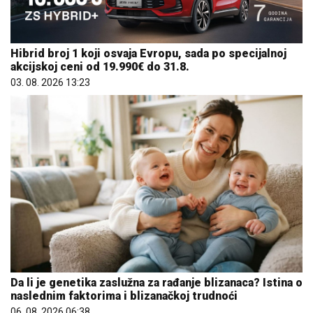
Hibrid broj 1 koji osvaja Evropu, sada po specijalnoj
akcijskoj ceni od 19.990€ do 31.8.
03. 08. 2026 13:23
Da li je genetika zaslužna za rađanje blizanaca? Istina o
naslednim faktorima i blizanačkoj trudnoći
06. 08. 2026 06:38