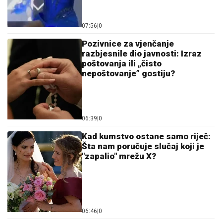
07:56
|
0
Pozivnice za vjenčanje
razbjesnile dio javnosti: Izraz
poštovanja ili „čisto
nepoštovanje” gostiju?
06:39
|
0
Kad kumstvo ostane samo riječ:
Šta nam poručuje slučaj koji je
"zapalio" mrežu X?
06:46
|
0