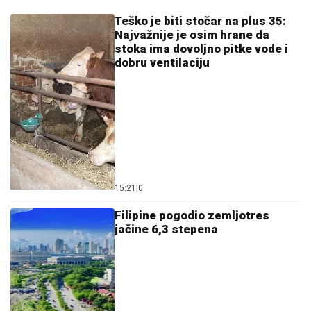
Teško je biti stočar na plus 35:
Najvažnije je osim hrane da
stoka ima dovoljno pitke vode i
dobru ventilaciju
15:21
|
0
Filipine pogodio zemljotres
jačine 6,3 stepena