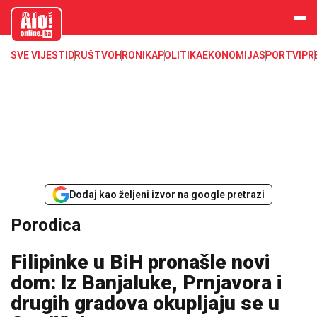
aloonline.b
a
SVE VIJESTI
DRUŠTVO
HRONIKA
POLITIKA
EKONOMIJA
SPORT
VIP
R
Dodaj kao željeni izvor na google pretrazi
Porodica
Filipinke u BiH pronašle novi
dom: Iz Banjaluke, Prnjavora i
drugih gradova okupljaju se u