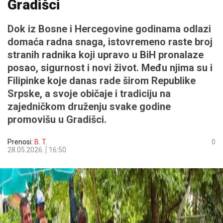
Gradišci
Dok iz Bosne i Hercegovine godinama odlazi
domaća radna snaga, istovremeno raste broj
stranih radnika koji upravo u BiH pronalaze
posao, sigurnost i novi život. Među njima su i
Filipinke koje danas rade širom Republike
Srpske, a svoje običaje i tradiciju na
zajedničkom druženju svake godine
promovišu u Gradišci.
Prenosi:
B. T.
0
28.05.2026.
16:50