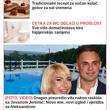
Tradicionalni recept za sočan kolač
gotov za sat vremena
ČETKA ZA WC ODLAZI U PROŠLOST
Sve više domaćinstava bira
higijenskiju zamjenu
(FOTO, VIDEO)
Dragan preuredio vilu nakon raskida
sa Jovanom Jeremić: Novo ime, novi izgled i vjeridba
sa Aleksandrom