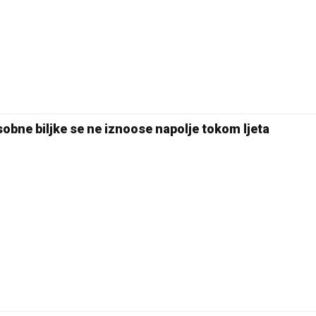
18 °C
Pale
sobne biljke se ne iznoose napolje tokom ljeta