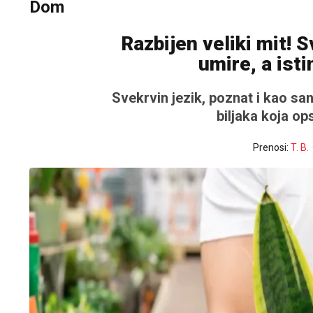
Dom
Razbijen veliki mit! S
umire, a ist
Svekrvin jezik, poznat i kao san
biljaka koja op
Prenosi:
T. B.