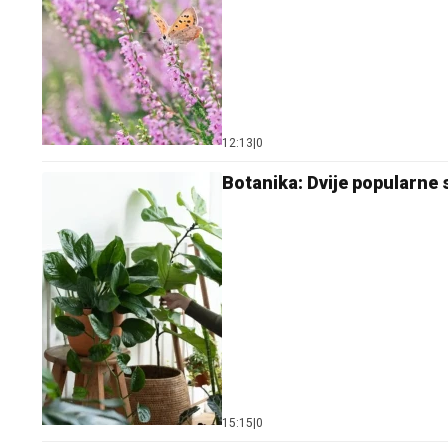
12:13
|
0
Botanika: Dvije popularne 
15:15
|
0