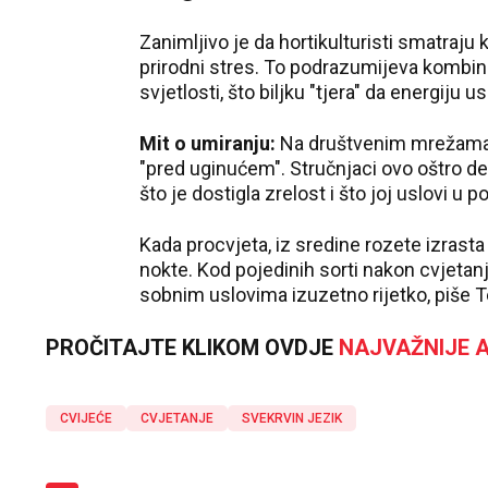
Zanimljivo je da hortikulturisti smatraju
prirodni stres. To podrazumijeva kombinac
svjetlosti, što biljku "tjera" da energiju
Mit o umiranju:
Na društvenim mrežama č
"pred uginućem". Stručnjaci ovo oštro de
što je dostigla zrelost i što joj uslovi u 
Kada procvjeta, iz sredine rozete izrasta d
nokte. Kod pojedinih sorti nakon cvjetan
sobnim uslovima izuzetno rijetko, piše T
PROČITAJTE KLIKOM OVDJE
NAJVAŽNIJE A
CVIJEĆE
CVJETANJE
SVEKRVIN JEZIK