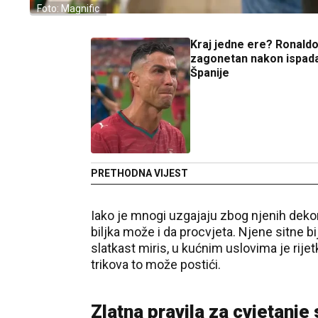
Foto: Magnific
Kraj jedne ere? Ronald
zagonetan nakon ispada
Španije
PRETHODNA VIJEST
Iako je mnogi uzgajaju zbog njenih dekor
biljka može i da procvjeta. Njene sitne bij
slatkast miris, u kućnim uslovima je rijetk
trikova to može postići.
Zlatna pravila za cvjetanje