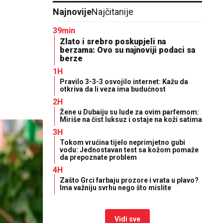
Najnovije
Najčitanije
39min
Zlato i srebro poskupjeli na
berzama: Ovo su najnoviji podaci sa
berze
1H
Pravilo 3-3-3 osvojilo internet: Kažu da
otkriva da li veza ima budućnost
2H
Žene u Dubaiju su lude za ovim parfemom:
Miriše na čist luksuz i ostaje na koži satima
3H
Tokom vrućina tijelo neprimjetno gubi
vodu: Jednostavan test sa kožom pomaže
da prepoznate problem
4H
Zašto Grci farbaju prozore i vrata u plavo?
Ima važniju svrhu nego što mislite
Vidi sve