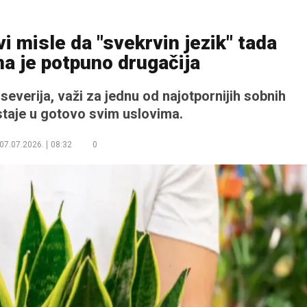
vi misle da "svekrvin jezik" tada
ina je potpuno drugačija
severija, važi za jednu od najotpornijih sobnih
staje u gotovo svim uslovima.
07.07.2026.
08:32
0