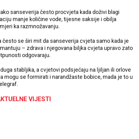
 kako sanseverija često procvjeta kada doživi blagi
iju manje količine vode, tijesne saksije i obilja
 usmjeri ka razmnožavanju.
esto se širi mit da sanseverija cvjeta samo kada je
mantuju – zdrava i njegovana biljka cvjeta upravo zato
potpunosti odgovaraju.
uga stabljika, a cvjetovi podsjećaju na ljiljan ili orlove
ja mogu se formirati i narandžaste bobice, mada je to u
elegraf.
KTUELNE VIJESTI