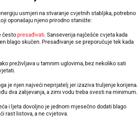
energiju usmjeri na stvaranje cvjetnih stabljika, potrebno
koji oponašaju njeno prirodno stanište:
e često
presađivati
. Sanseverija najčešće cvjeta kada
rijen blago skučen. Presađivanje se preporučuje tek kada
ako preživljava u tamnim uglovima, bez nekoliko sati
jetati.
 je njen najveći neprijatelj jer izaziva truljenje korijena.
u dva zalijevanja, a zimi vodu treba svesti na minimum.
ća i ljeta dovoljno je jednom mjesečno dodati blago
 rast listova, a ne cvjetova.