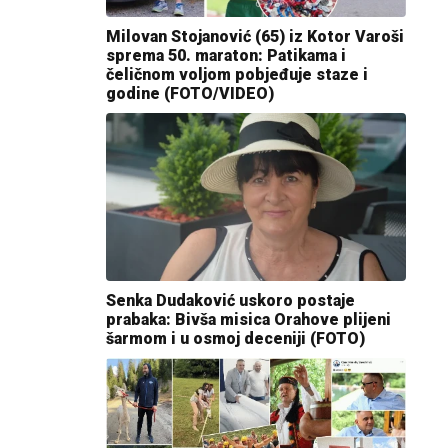
Milovan Stojanović (65) iz Kotor Varoši
sprema 50. maraton: Patikama i
čeličnom voljom pobjeđuje staze i
godine (FOTO/VIDEO)
Senka Dudaković uskoro postaje
prabaka: Bivša misica Orahove plijeni
šarmom i u osmoj deceniji (FOTO)