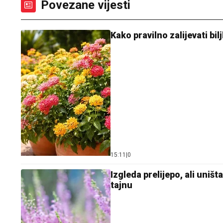
Povezane vijesti
Kako pravilno zalijevati bil
15:11
|
0
Izgleda prelijepo, ali uniš
tajnu