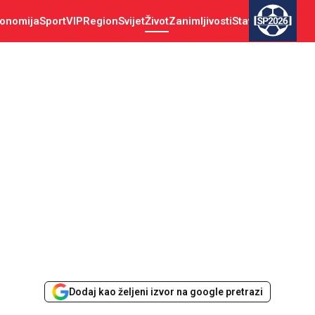
onomija
Sport
VIP
Region
Svijet
Život
Zanimljivosti
Stav
SP2026
Dodaj kao željeni izvor na google pretrazi