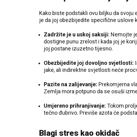
Kako biste podstakli ovu biljku da svoju 
je da joj obezbijedite specifične uslove 
Zadržite je u uskoj saksiji:
Nemojte j
dostigne punu zrelost i kada joj je ko
joj postane izuzetno tijesno.
Obezbijedite joj dovoljno svjetlosti:
I
jake, ali indirektne svjetlosti neće procv
Pazite na zalijevanje:
Prekomjerna vlaga
Zemlja mora potpuno da se osuši izmeđ
Umjereno prihranjivanje:
Tokom prolje
tečno đubrivo. Previše azota će podstaći
Blagi stres kao okidač