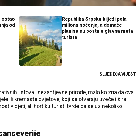
o ostao
Republika Srpska bilježi pola
nja od
miliona noćenja, a domaće
planine su postale glavna meta
turista
SLJEDEĆA VIJEST
ativnih listova i nezahtjevne prirode, malo ko zna da ova
ele ili kremaste cvjetove, koji se otvaraju uveče i šire
ost vidjeti, ali hortikulturisti tvrde da se uz nekoliko
 sanseverije