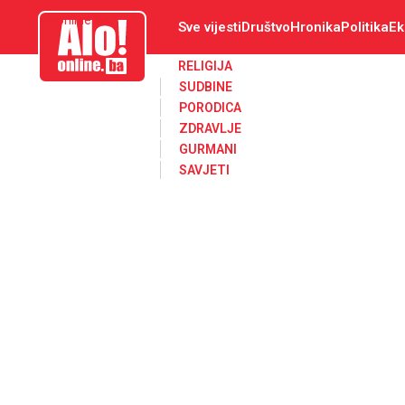
aloonline.ba
Sve vijesti
Društvo
Hronika
Politika
Ek
RELIGIJA
SUDBINE
PORODICA
ZDRAVLJE
GURMANI
SAVJETI