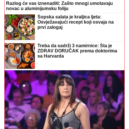
Razlog će vas iznenaditi: Zašto mnogi umotavaju
novac u aluminijumsku foliju
Šopska salata je kraljica ljeta:
Osvježavajući recept koji osvaja na
prvi zalogaj
Treba da sadrži 3 namirnice: Šta je
ZDRAV DORUČAK prema doktorima
sa Harvarda