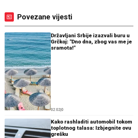
Povezane vijesti
Državljani Srbije izazvali buru u
Grčkoj: "Dno dna, zbog vas me je
sramota!"
02:02
|
0
Kako rashladiti automobil tokom
toplotnog talasa: Izbjegnite ovu
grešku