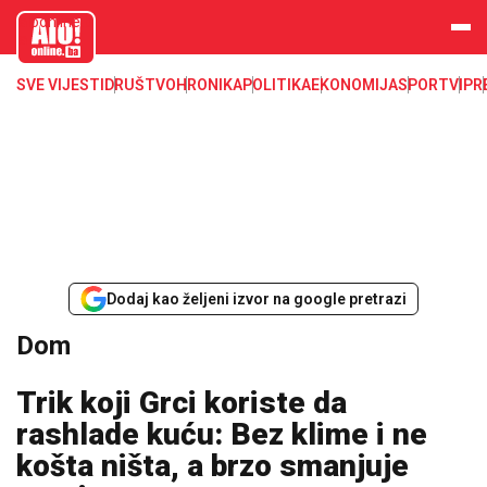
aloonline.b
a
SVE VIJESTI
DRUŠTVO
HRONIKA
POLITIKA
EKONOMIJA
SPORT
VIP
R
Dodaj kao željeni izvor na google pretrazi
Dom
Trik koji Grci koriste da
rashlade kuću: Bez klime i ne
košta ništa, a brzo smanjuje