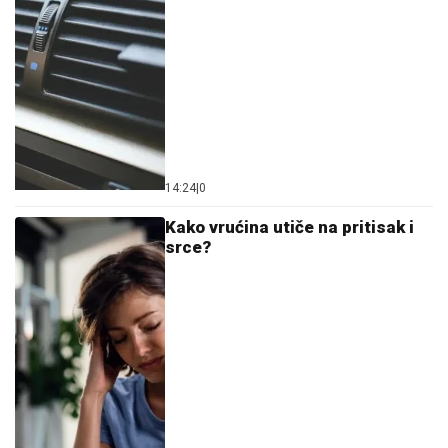
14:24
|
0
Kako vrućina utiče na pritisak i
srce?