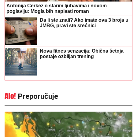
Antonija Čerkez o starim ljubavima i novom
poglavlju: Mogla bih napisati roman
Da li ste znali? Ako imate ova 3 broja u
JMBG, pravi ste srećnici
Nova fitnes senzacija: Obična šetnja
postaje ozbiljan trening
Preporučuje