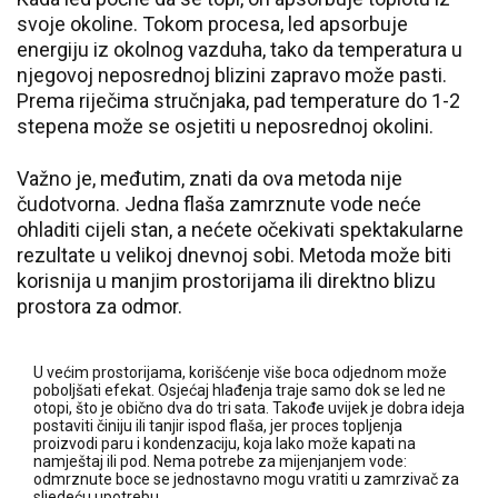
svoje okoline. Tokom procesa, led apsorbuje
energiju iz okolnog vazduha, tako da temperatura u
njegovoj neposrednoj blizini zapravo može pasti.
Prema riječima stručnjaka, pad temperature do 1-2
stepena može se osjetiti u neposrednoj okolini.
Važno je, međutim, znati da ova metoda nije
čudotvorna. Jedna flaša zamrznute vode neće
ohladiti cijeli stan, a nećete očekivati spektakularne
rezultate u velikoj dnevnoj sobi. Metoda može biti
korisnija u manjim prostorijama ili direktno blizu
prostora za odmor.
U većim prostorijama, korišćenje više boca odjednom može
poboljšati efekat. Osjećaj hlađenja traje samo dok se led ne
otopi, što je obično dva do tri sata. Takođe uvijek je dobra ideja
postaviti činiju ili tanjir ispod flaša, jer proces topljenja
proizvodi paru i kondenzaciju, koja lako može kapati na
namještaj ili pod. Nema potrebe za mijenjanjem vode:
odmrznute boce se jednostavno mogu vratiti u zamrzivač za
sljedeću upotrebu.