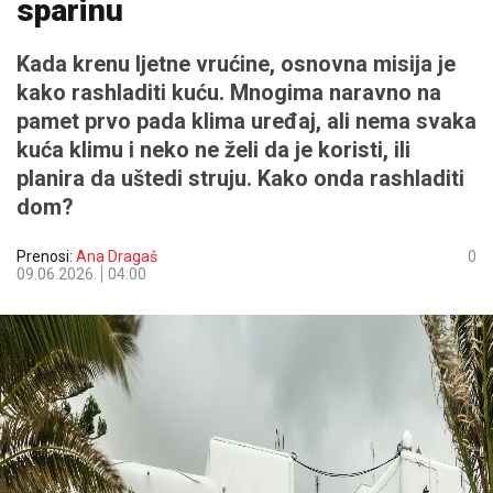
sparinu
Kada krenu ljetne vrućine, osnovna misija je
kako rashladiti kuću. Mnogima naravno na
pamet prvo pada klima uređaj, ali nema svaka
kuća klimu i neko ne želi da je koristi, ili
planira da uštedi struju. Kako onda rashladiti
dom?
Prenosi:
Ana Dragaš
0
09.06.2026.
04:00