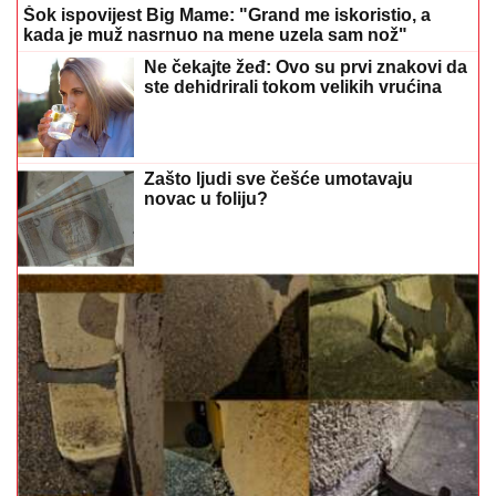
Šok ispovijest Big Mame: "Grand me iskoristio, a
kada je muž nasrnuo na mene uzela sam nož"
Ne čekajte žeđ: Ovo su prvi znakovi da
ste dehidrirali tokom velikih vrućina
Zašto ljudi sve češće umotavaju
novac u foliju?