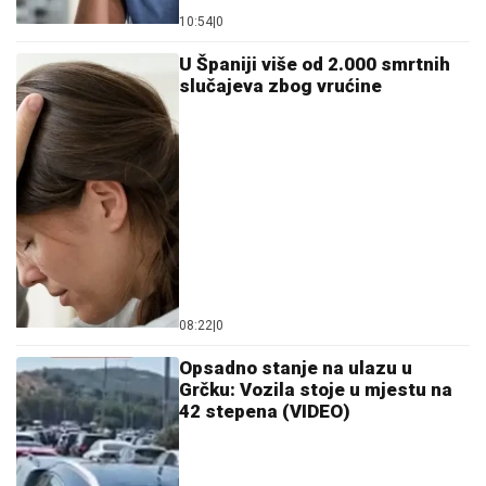
10:54
|
0
U Španiji više od 2.000 smrtnih
slučajeva zbog vrućine
08:22
|
0
Opsadno stanje na ulazu u
Grčku: Vozila stoje u mjestu na
42 stepena (VIDEO)