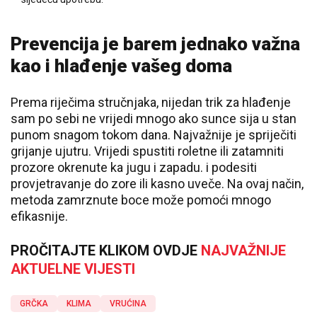
Prevencija je barem jednako važna
kao i hlađenje vašeg doma
Prema riječima stručnjaka, nijedan trik za hlađenje
sam po sebi ne vrijedi mnogo ako sunce sija u stan
punom snagom tokom dana. Najvažnije je spriječiti
grijanje ujutru. Vrijedi spustiti roletne ili zatamniti
prozore okrenute ka jugu i zapadu. i podesiti
provjetravanje do zore ili kasno uveče. Na ovaj način,
metoda zamrznute boce može pomoći mnogo
efikasnije.
PROČITAJTE KLIKOM OVDJE
NAJVAŽNIJE
AKTUELNE VIJESTI
GRČKA
KLIMA
VRUĆINA