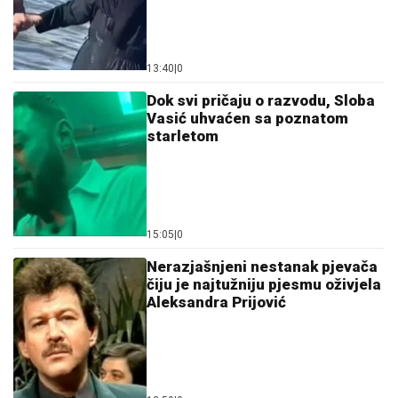
13:40
|
0
Dok svi pričaju o razvodu, Sloba
Vasić uhvaćen sa poznatom
starletom
15:05
|
0
Nerazjašnjeni nestanak pjevača
čiju je najtužniju pjesmu oživjela
Aleksandra Prijović