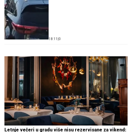
18:11
|
0
Letnje večeri u gradu više nisu rezervisane za vikend: