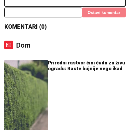
Ostavi komentar
KOMENTARI (0)
Dom
Prirodni rastvor čini čuda za živu
ogradu: Raste bujnije nego ikad