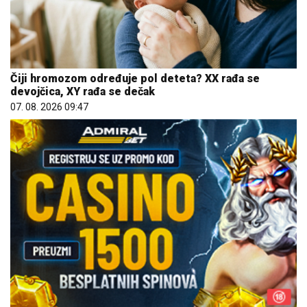
Čiji hromozom određuje pol deteta? XX rađa se
devojčica, XY rađa se dečak
07. 08. 2026 09:47