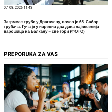
07. 08. 2026 11:43
Загрмеле трубе у Драгачеву, почео је 65. Сабор
трубача: Гуча је у наредна два дана највеселија
варошица на Балкану – све гори (ФОТО)
PREPORUKA ZA VAS