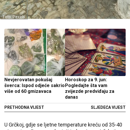
Foto: Pexels
Nevjerovatan pokušaj
Horoskop za 9. jun:
šverca: Ispod odjeće sakrio
Pogledajte šta vam
više od 60 gmizavaca
zvijezde predviđaju za
danas
PRETHODNA VIJEST
SLJEDEĆA VIJEST
U Grčkoj, gdje se ljetne temperature kreću od 35-40