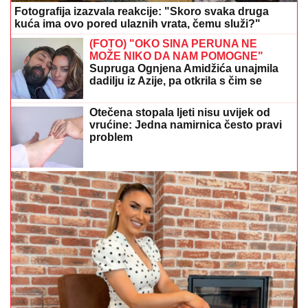
Fotografija izazvala reakcije: "Skoro svaka druga
kuća ima ovo pored ulaznih vrata, čemu služi?"
(FOTO) "OKO SINA PERUNA NE
MOŽE NIKO DA NAM POMOGNE"
Supruga Ognjena Amidžića unajmila
dadilju iz Azije, pa otkrila s čim se
susreću u kući
Otečena stopala ljeti nisu uvijek od
vrućine: Jedna namirnica često pravi
problem