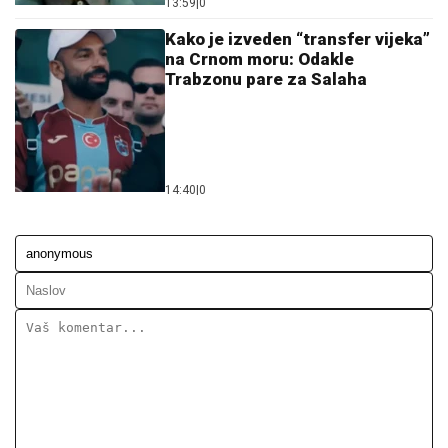
13:59
|
0
Kako je izveden “transfer vijeka”
na Crnom moru: Odakle
Trabzonu pare za Salaha
14:40
|
0