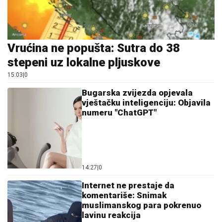
Vrućina ne popušta: Sutra do 38
stepeni uz lokalne pljuskove
15:03
|
0
Bugarska zvijezda opjevala
vještačku inteligenciju: Objavila
numeru "ChatGPT"
14:27
|
0
Internet ne prestaje da
komentariše: Snimak
muslimanskog para pokrenuo
lavinu reakcija