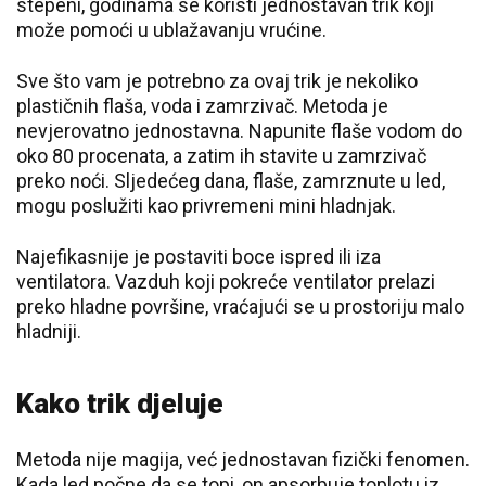
stepeni, godinama se koristi jednostavan trik koji
može pomoći u ublažavanju vrućine.
Sve što vam je potrebno za ovaj trik je nekoliko
plastičnih flaša, voda i zamrzivač. Metoda je
nevjerovatno jednostavna. Napunite flaše vodom do
oko 80 procenata, a zatim ih stavite u zamrzivač
preko noći. Sljedećeg dana, flaše, zamrznute u led,
mogu poslužiti kao privremeni mini hladnjak.
Najefikasnije je postaviti boce ispred ili iza
ventilatora. Vazduh koji pokreće ventilator prelazi
preko hladne površine, vraćajući se u prostoriju malo
hladniji.
Kako trik djeluje
Metoda nije magija, već jednostavan fizički fenomen.
Kada led počne da se topi, on apsorbuje toplotu iz