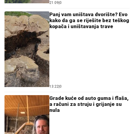
21:09
|
0
Panj vam uništava dvorište? Evo
kako da ga se riješite bez teškog
kopača i uništavanja trave
13:22
|
0
Grade kuće od auto guma i flaša,
a računi za struju i grijanje su
nula