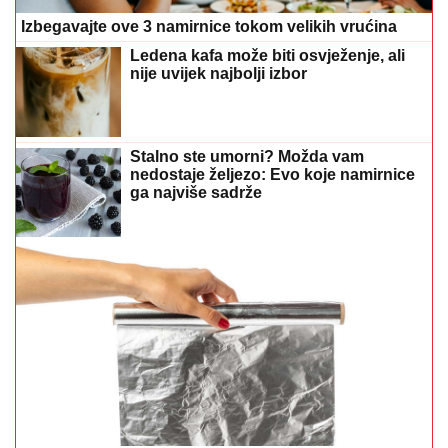
Izbegavajte ove 3 namirnice tokom velikih vrućina
Ledena kafa može biti osvježenje, ali
nije uvijek najbolji izbor
Stalno ste umorni? Možda vam
nedostaje željezo: Evo koje namirnice
ga najviše sadrže