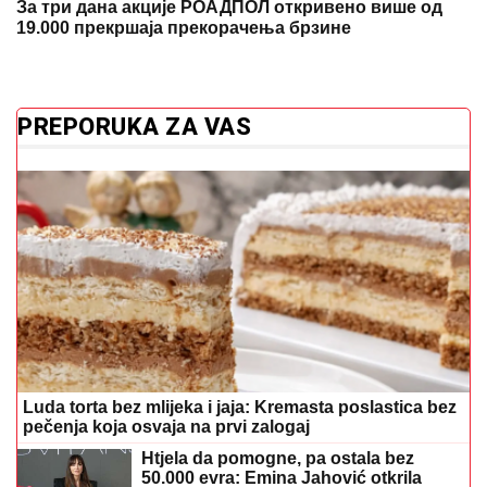
Luda torta bez mlijeka i jaja: Kremasta poslastica bez
pečenja koja osvaja na prvi zalogaj
Htjela da pomogne, pa ostala bez
50.000 evra: Emina Jahović otkrila
kako je nasjela na prevaru djevojke
Crne Gore
U subotu je SVETA PETKA TRNOVA:
Da ženama ne bi TRNULE RUKE
tokom cijele godine jedan običaj Srbi
vijekovima poštuju