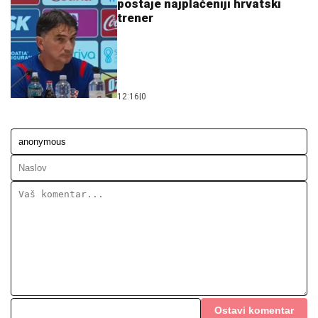
Ostavi komentar
KOMENTARI (0)
VIP
Srpska pjevačica pretukla
taksistu: "Čika se nije lijepo
proveo"