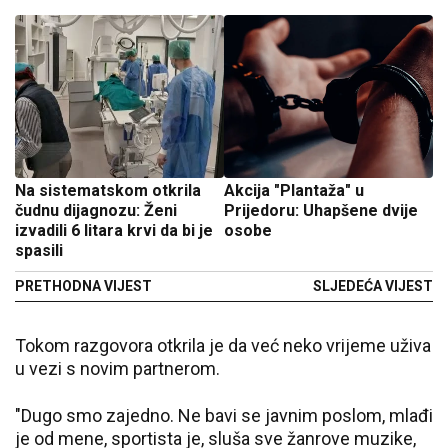
Na sistematskom otkrila
Akcija "Plantaža" u
čudnu dijagnozu: Ženi
Prijedoru: Uhapšene dvije
izvadili 6 litara krvi da bi je
osobe
spasili
PRETHODNA VIJEST
SLJEDEĆA VIJEST
Tokom razgovora otkrila je da već neko vrijeme uživa
u vezi s novim partnerom.
"Dugo smo zajedno. Ne bavi se javnim poslom, mlađi
je od mene, sportista je, sluša sve žanrove muzike,