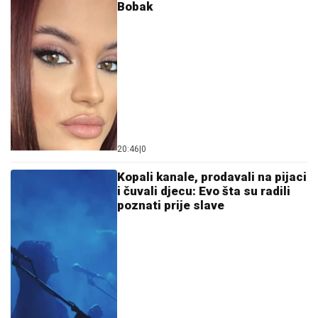
Bobak
20:46
|
0
Kopali kanale, prodavali na pijaci
i čuvali djecu: Evo šta su radili
poznati prije slave