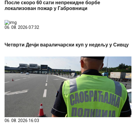
06. 08. 2026 16:03
За три дана акције РОАДПОЛ откривено више од
19.000 прекршаја прекорачења брзине
PREPORUKA ZA VAS