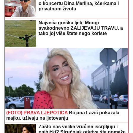
(FOTO) PRAVA LJEPOTICA
Bojana Lazić pokazala
majku, uživaju na ljetovanju
Zašto nas velike vrućine iscrpljuju i
psihički? Stručnjak otkriva šta pomaže
Rokovi će mnoge iznenaditi: Koliko
dugo je bezbjedno držati meso u
zamrzivaču