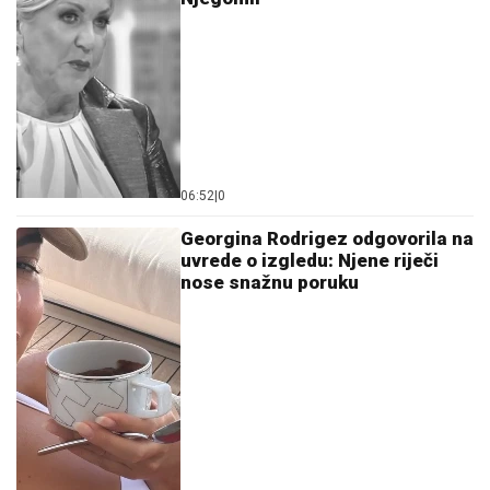
Georgina Rodrigez odgovorila na
uvrede o izgledu: Njene riječi
nose snažnu poruku
22:00
|
0
Ceca otkrila tajnu staru više od
30 godina: "Taj stih nije napisao
Dino Merlin, nego ja"