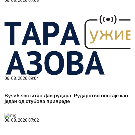
06. 08. 2026 09:04
Вучић честитао Дан рудара: Рударство опстаје као
један од стубова привреде
06. 08. 2026 07:02
После скоро 60 сати непрекидне борбе
локализован пожар у Габровници
06. 08. 2026 07:32
Четврти Дечји вараличарски куп у недељу у Сивцу