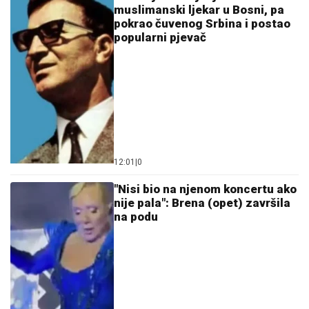
12:01
|
0
"Nisi bio na njenom koncertu ako
nije pala": Brena (opet) završila
na podu
07:56
|
0
Arkanova prva supruga izdaje
vilu na Dedinju za 7.000 evra: U
njoj borave mladi fudbaleri, a
živio je i poznati političar