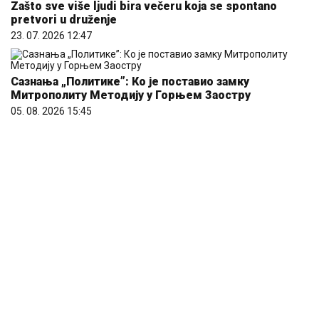
Сазнања „Политике”: Ко је поставио замку
Митрополиту Методију у Горњем Заостру
05. 08. 2026 15:45
Marija (3) se igrala u dvorištu i samo je nestala: Posle
42 godine otac je pronašao, zanemeo je kada je saznao
gde je bila
06. 08. 2026 09:39