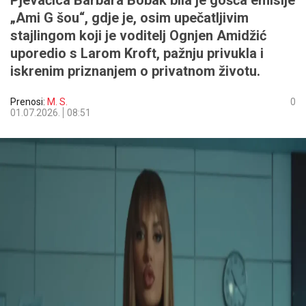
Pjevačica Barbara Bobak bila je gošća emisije
„Ami G šou“, gdje je, osim upečatljivim
stajlingom koji je voditelj Ognjen Amidžić
uporedio s Larom Kroft, pažnju privukla i
iskrenim priznanjem o privatnom životu.
Prenosi:
M. S.
0
01.07.2026.
08:51