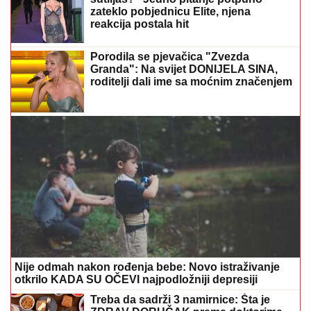
Nije odmah nakon rođenja bebe: Novo istraživanje
otkrilo KADA SU OČEVI najpodložniji depresiji
Treba da sadrži 3 namirnice: Šta je
ZDRAV DORUČAK prema doktorima
sa Harvarda
Pospite samo ovaj otpad iz kuhinje po
zemlji: Nema više CRNIH MRLJA NA
PARADAJZU, ne truli uopšte