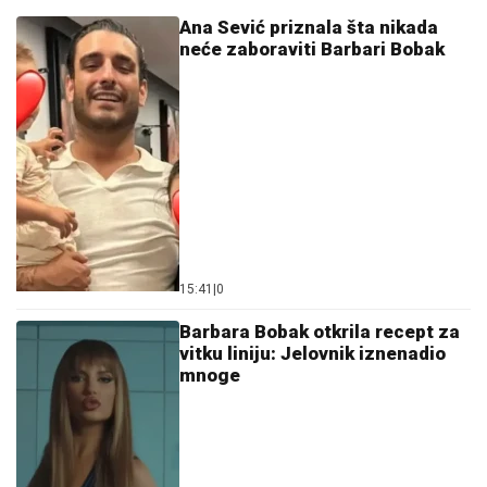
Ana Sević priznala šta nikada
neće zaboraviti Barbari Bobak
15:41
|
0
Barbara Bobak otkrila recept za
vitku liniju: Jelovnik iznenadio
mnoge