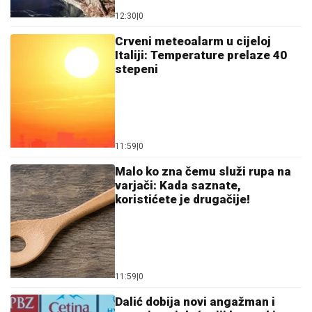
11:59
|
0
Malo ko zna čemu služi rupa na
varjači: Kada saznate,
koristićete je drugačije!
11:59
|
0
Dalić dobija novi angažman i
postaje najplaćeniji hrvatski
trener
12:16
|
0