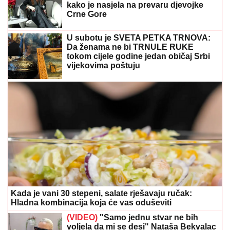
Kada je vani 30 stepeni, salate rješavaju ručak:
Hladna kombinacija koja će vas oduševiti
(VIDEO)
"Samo jednu stvar ne bih
voljela da mi se desi" Nataša Bekvalac
o koncertu Dina Merlina, kćerkama i
privatnom životu
Najveća greška ljeti: Mnogi
svakodnevno ZALIJEVAJU TRAVU, a
tako joj više štete nego koriste