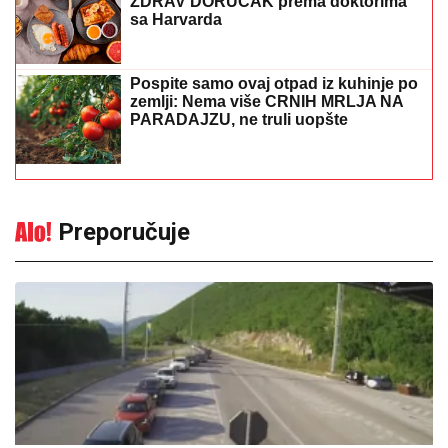
Preporučuje
Gužve na granicama: Pojačan
saobraćaj prema Hrvatskoj i Crnoj
Gori
13:27
|
0
Srpska pjevačica pretukla
taksistu: "Čika se nije lijepo
proveo"