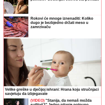
Velike greške u dječijoj ishrani: Hrana koju stručnjaci
savjetuju da izbjegavate
(VIDEO)
"Stanija, da nemaš možda
sutlijaš?" Jedno pitanje potpuno
zateklo pobjednicu Elite, njena
reakcija postala hit
Porodila se pjevačica "Zvezda
Granda": Na svijet DONIJELA SINA,
roditelji dali ime sa moćnim značenjem