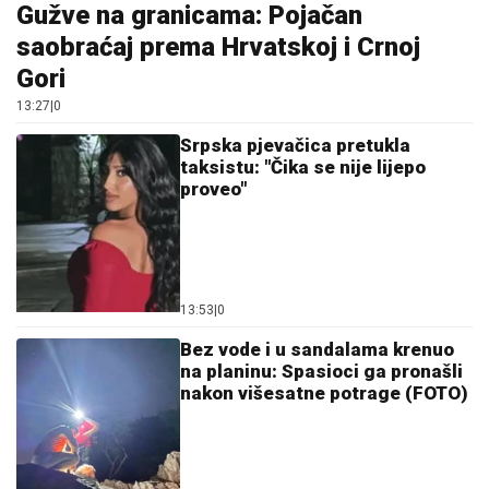
13:53
|
0
Bez vode i u sandalama krenuo
na planinu: Spasioci ga pronašli
nakon višesatne potrage (FOTO)
12:30
|
0
Crveni meteoalarm u cijeloj
Italiji: Temperature prelaze 40
stepeni