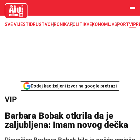
aloonline.b
a
SVE VIJESTI
DRUŠTVO
HRONIKA
POLITIKA
EKONOMIJA
SPORT
VIP
R
Dodaj kao željeni izvor na google pretrazi
VIP
Barbara Bobak otkrila da je
zaljubljena: Imam novog dečka