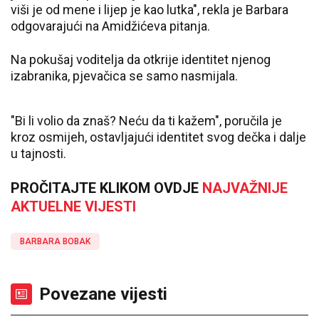
viši je od mene i lijep je kao lutka", rekla je Barbara
odgovarajući na Amidžićeva pitanja.
Na pokušaj voditelja da otkrije identitet njenog
izabranika, pjevačica se samo nasmijala.
"Bi li volio da znaš? Neću da ti kažem", poručila je
kroz osmijeh, ostavljajući identitet svog dečka i dalje
u tajnosti.
PROČITAJTE KLIKOM OVDJE
NAJVAŽNIJE
AKTUELNE VIJESTI
BARBARA BOBAK
Povezane vijesti