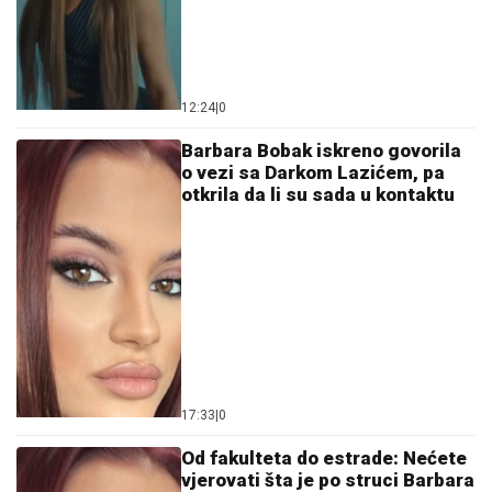
12:24
|
0
Barbara Bobak iskreno govorila
o vezi sa Darkom Lazićem, pa
otkrila da li su sada u kontaktu
17:33
|
0
Od fakulteta do estrade: Nećete
vjerovati šta je po struci Barbara