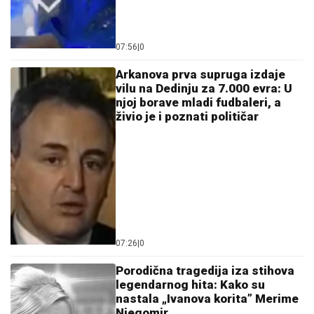
07:26
|
0
Porodična tragedija iza stihova
legendarnog hita: Kako su
nastala „Ivanova korita” Merime
Njegomir
06:52
|
0