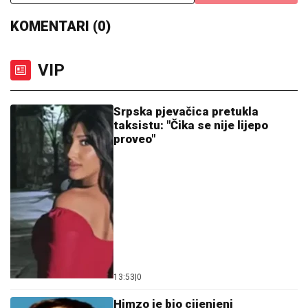
13:53
|
0
Himzo je bio cijenjeni
muslimanski ljekar u Bosni, pa
pokrao čuvenog Srbina i postao
popularni pjevač