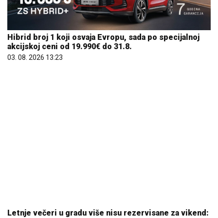
Hibrid broj 1 koji osvaja Evropu, sada po specijalnoj
akcijskoj ceni od 19.990€ do 31.8.
03. 08. 2026 13:23
Letnje večeri u gradu više nisu rezervisane za vikend:
Zašto sve više ljudi bira večeru koja se spontano
pretvori u druženje
23. 07. 2026 12:47