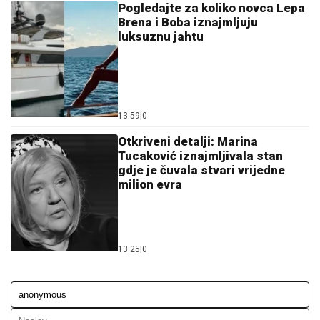
Pogledajte za koliko novca Lepa
Brena i Boba iznajmljuju
luksuznu jahtu
13:59
|
0
Otkriveni detalji: Marina
Tucaković iznajmljivala stan
gdje je čuvala stvari vrijedne
milion evra
13:25
|
0