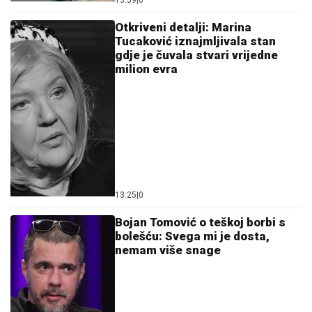
Otkriveni detalji: Marina
Tucaković iznajmljivala stan
gdje je čuvala stvari vrijedne
milion evra
13:25
|
0
Bojan Tomović o teškoj borbi s
bolešću: Svega mi je dosta,
nemam više snage