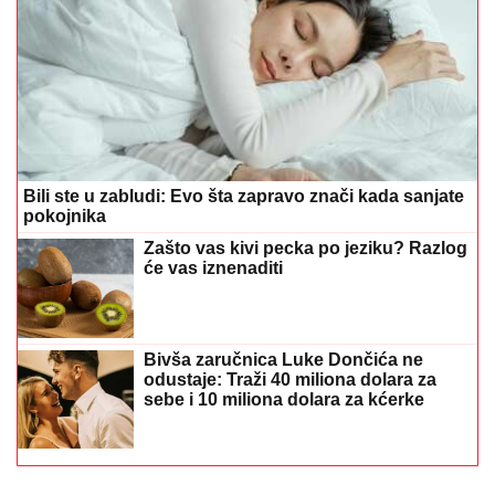
Bili ste u zabludi: Evo šta zapravo znači kada sanjate
pokojnika
Zašto vas kivi pecka po jeziku? Razlog
će vas iznenaditi
Bivša zaručnica Luke Dončića ne
odustaje: Traži 40 miliona dolara za
sebe i 10 miliona dolara za kćerke