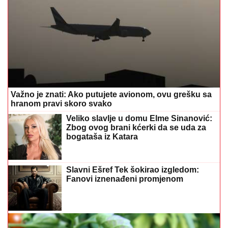
Važno je znati: Ako putujete avionom, ovu grešku sa
hranom pravi skoro svako
Veliko slavlje u domu Elme Sinanović:
Zbog ovog brani kćerki da se uda za
bogataša iz Katara
Slavni Ešref Tek šokirao izgledom:
Fanovi iznenađeni promjenom