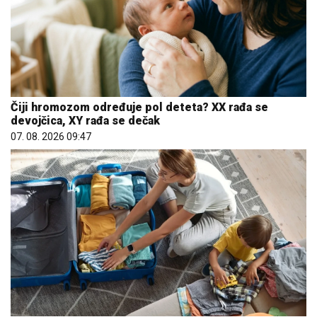
Čiji hromozom određuje pol deteta? XX rađa se
devojčica, XY rađa se dečak
07. 08. 2026 09:47