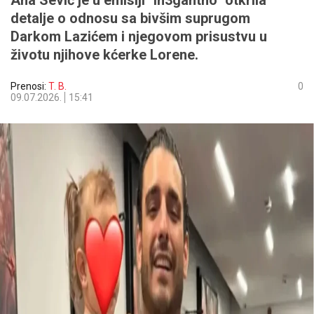
Ana Sević je u emisiji "In3gantno" otkrila
detalje o odnosu sa bivšim suprugom
Darkom Lazićem i njegovom prisustvu u
životu njihove kćerke Lorene.
Prenosi:
T. B.
0
09.07.2026.
15:41