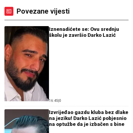
Povezane vijesti
Iznenadićete se: Ovu srednju
školu je završio Darko Lazić
16:45
|
0
Izvrijeđao gazdu kluba bez dlake
na jeziku! Darko Lazić pobjesnio
na optužbe da je izbačen s bine