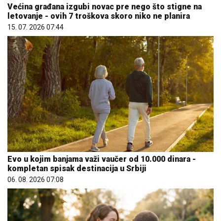
Većina građana izgubi novac pre nego što stigne na
letovanje - ovih 7 troškova skoro niko ne planira
15. 07. 2026 07:44
Evo u kojim banjama važi vaučer od 10.000 dinara -
kompletan spisak destinacija u Srbiji
06. 08. 2026 07:08