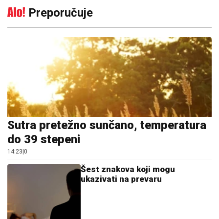
Preporučuje
Sutra pretežno sunčano, temperatura
do 39 stepeni
14:23
|
0
Šest znakova koji mogu
ukazivati na prevaru