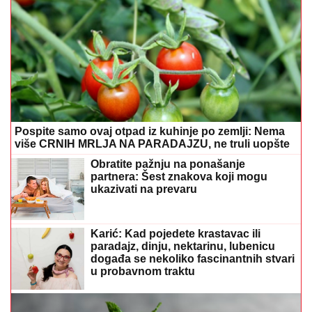
Pospite samo ovaj otpad iz kuhinje po zemlji: Nema
više CRNIH MRLJA NA PARADAJZU, ne truli uopšte
Obratite pažnju na ponašanje
partnera: Šest znakova koji mogu
ukazivati na prevaru
Karić: Kad pojedete krastavac ili
paradajz, dinju, nektarinu, lubenicu
događa se nekoliko fascinantnih stvari
u probavnom traktu