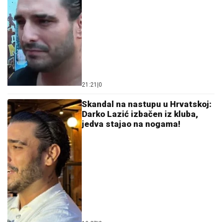
21:21
|
0
Skandal na nastupu u Hrvatskoj:
Darko Lazić izbačen iz kluba,
jedva stajao na nogama!