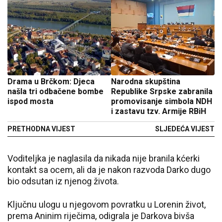
Drama u Brčkom: Djeca
Narodna skupština
našla tri odbačene bombe
Republike Srpske zabranila
ispod mosta
promovisanje simbola NDH
i zastavu tzv. Armije RBiH
PRETHODNA VIJEST
SLJEDEĆA VIJEST
Voditeljka je naglasila da nikada nije branila kćerki
kontakt sa ocem, ali da je nakon razvoda Darko dugo
bio odsutan iz njenog života.
Ključnu ulogu u njegovom povratku u Lorenin život,
prema Aninim riječima, odigrala je Darkova bivša