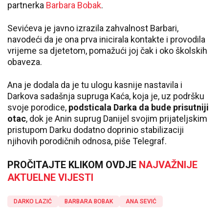
partnerka
Barbara Bobak
.
Sevićeva je javno izrazila zahvalnost Barbari,
navodeći da je ona prva inicirala kontakte i provodila
vrijeme sa djetetom, pomažući joj čak i oko školskih
obaveza.
Ana je dodala da je tu ulogu kasnije nastavila i
Darkova sadašnja supruga Kaća, koja je, uz podršku
svoje porodice,
podsticala Darka da bude prisutniji
otac
, dok je Anin suprug Danijel svojim prijateljskim
pristupom Darku dodatno doprinio stabilizaciji
njihovih porodičnih odnosa, piše Telegraf.
PROČITAJTE KLIKOM OVDJE
NAJVAŽNIJE
AKTUELNE VIJESTI
DARKO LAZIĆ
BARBARA BOBAK
ANA SEVIĆ