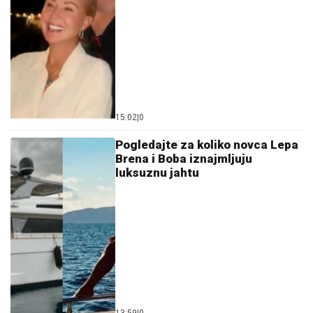
15:02
|
0
Pogledajte za koliko novca Lepa
Brena i Boba iznajmljuju
luksuznu jahtu
13:59
|
0