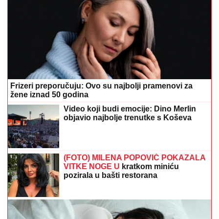
Frizeri preporučuju: Ovo su najbolji pramenovi za
žene iznad 50 godina
Video koji budi emocije: Dino Merlin
objavio najbolje trenutke s Koševa
(FOTO) MILENA POPOVIĆ POKAZALA
VITKE NOGE U
kratkom miniću
pozirala u bašti restorana