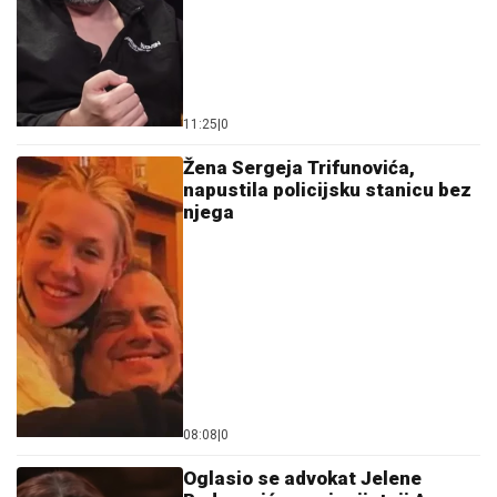
11:25
|
0
Žena Sergeja Trifunovića,
napustila policijsku stanicu bez
njega
08:08
|
0
Oglasio se advokat Jelene