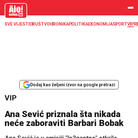
aloonline.b
a
SVE VIJESTI
DRUŠTVO
HRONIKA
POLITIKA
EKONOMIJA
SPORT
VIP
R
Dodaj kao željeni izvor na google pretrazi
VIP
Ana Sević priznala šta nikada
neće zaboraviti Barbari Bobak