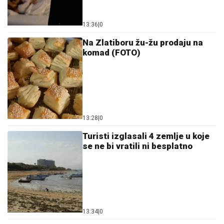
13:36
|
0
Na Zlatiboru žu-žu prodaju na
komad (FOTO)
13:28
|
0
Turisti izglasali 4 zemlje u koje
se ne bi vratili ni besplatno
13:34
|
0