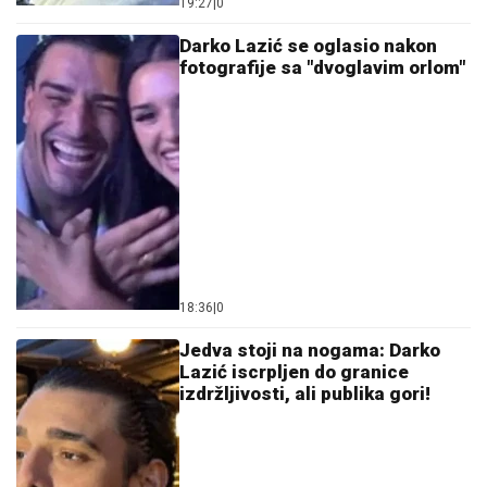
19:27
|
0
Darko Lazić se oglasio nakon
fotografije sa "dvoglavim orlom"
18:36
|
0
Jedva stoji na nogama: Darko
Lazić iscrpljen do granice
izdržljivosti, ali publika gori!