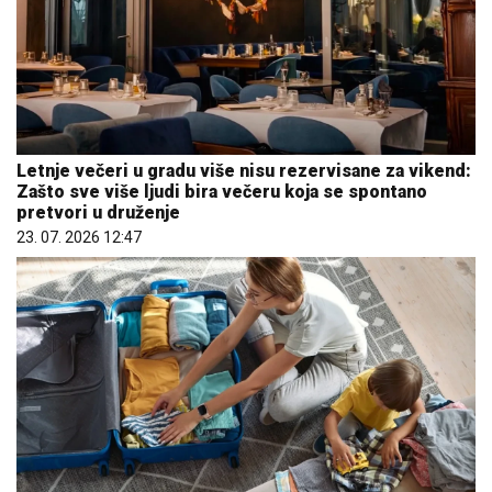
Letnje večeri u gradu više nisu rezervisane za vikend:
Zašto sve više ljudi bira večeru koja se spontano
pretvori u druženje
23. 07. 2026 12:47