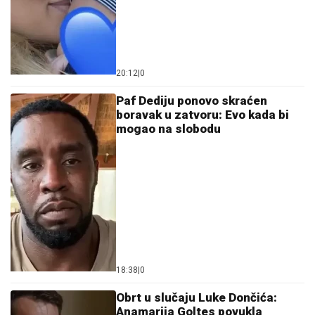
20:12
|
0
Paf Dediju ponovo skraćen
boravak u zatvoru: Evo kada bi
mogao na slobodu
18:38
|
0
Obrt u slučaju Luke Dončića:
Anamarija Goltes povukla