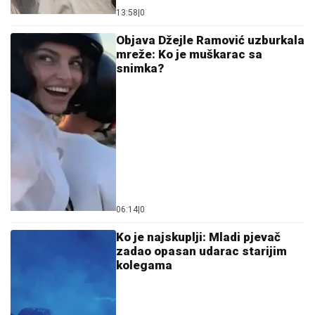
13:58
|
0
Objava Džejle Ramović uzburkala
mreže: Ko je muškarac sa
snimka?
06:14
|
0
Ko je najskuplji: Mladi pjevač
zadao opasan udarac starijim
kolegama