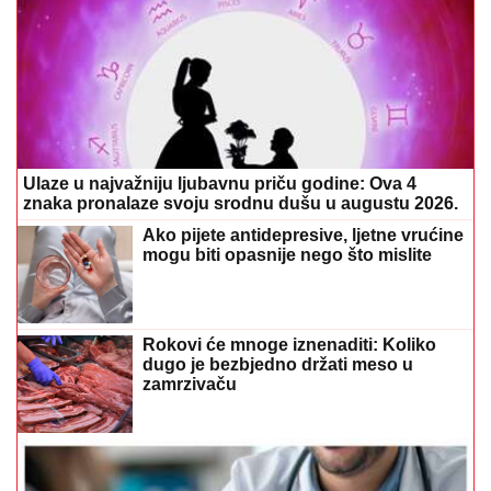
Ulaze u najvažniju ljubavnu priču godine: Ova 4
znaka pronalaze svoju srodnu dušu u augustu 2026.
Ako pijete antidepresive, ljetne vrućine
mogu biti opasnije nego što mislite
Rokovi će mnoge iznenaditi: Koliko
dugo je bezbjedno držati meso u
zamrzivaču