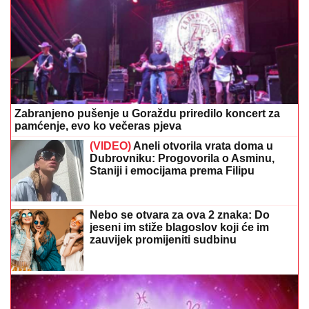
Zabranjeno pušenje u Goraždu priredilo koncert za
pamćenje, evo ko večeras pjeva
(VIDEO)
Aneli otvorila vrata doma u
Dubrovniku: Progovorila o Asminu,
Staniji i emocijama prema Filipu
Nebo se otvara za ova 2 znaka: Do
jeseni im stiže blagoslov koji će im
zauvijek promijeniti sudbinu