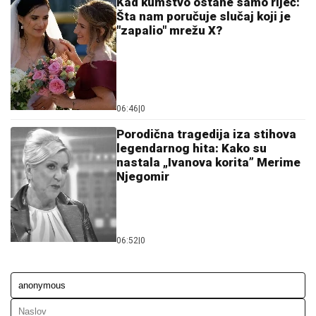
Kad kumstvo ostane samo riječ:
Šta nam poručuje slučaj koji je
"zapalio" mrežu X?
06:46
|
0
Porodična tragedija iza stihova
legendarnog hita: Kako su
nastala „Ivanova korita” Merime
Njegomir
06:52
|
0