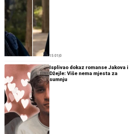
15:01
|
0
Isplivao dokaz romanse Jakova i
Džejle: Više nema mjesta za
sumnju