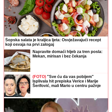
Šopska salata je kraljica ljeta: Osvježavajući recept
koji osvaja na prvi zalogaj
Napravite domaći hljeb za tren posla:
Mekan, mirisan i bez čekanja
(FOTO)
"Sve ću da vas pobijem"
Isplivala hit prepiska Verice i Marije
Šerifović, mali Mario u centru pažnje