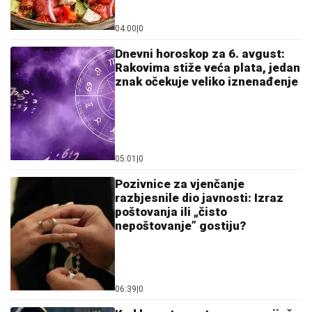
04:00
|
0
Dnevni horoskop za 6. avgust:
Rakovima stiže veća plata, jedan
znak očekuje veliko iznenađenje
05:01
|
0
Pozivnice za vjenčanje
razbjesnile dio javnosti: Izraz
poštovanja ili „čisto
nepoštovanje” gostiju?
06:39
|
0