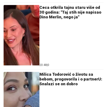
Ceca otkrila tajnu staru više od
30 godina: "Taj stih nije napisao
Dino Merlin, nego ja"
20:48
|
0
Milica Todorović o životu sa
bebom, progovorila i o partnerU:
Snalazi se on dobro