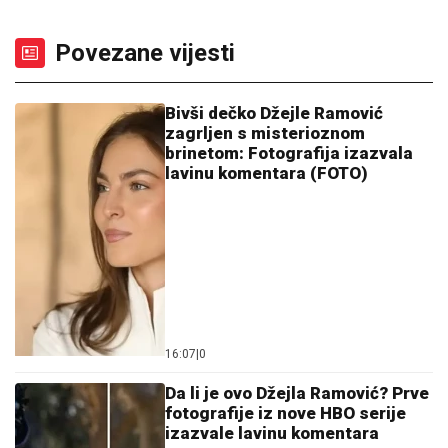
Povezane vijesti
Bivši dečko Džejle Ramović
zagrljen s misterioznom
brinetom: Fotografija izazvala
lavinu komentara (FOTO)
16:07
|
0
Da li je ovo Džejla Ramović? Prve
fotografije iz nove HBO serije
izazvale lavinu komentara