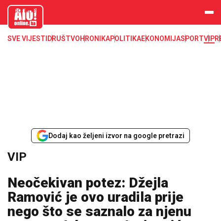
aloonline.b
a
SVE VIJESTI
DRUŠTVO
HRONIKA
POLITIKA
EKONOMIJA
SPORT
VIP
R
Dodaj kao željeni izvor na google pretrazi
VIP
Neočekivan potez: Džejla
Ramović je ovo uradila prije
nego što se saznalo za njenu