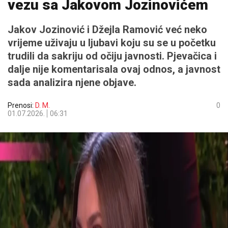
vezu sa Jakovom Jozinovićem
Jakov Jozinović i Džejla Ramović već neko
vrijeme uživaju u ljubavi koju su se u početku
trudili da sakriju od očiju javnosti. Pjevačica i
dalje nije komentarisala ovaj odnos, a javnost
sada analizira njene objave.
Prenosi:
D. M.
0
01.07.2026.
06:31