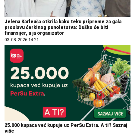
Jelena Karleuša otkrila kako teku pripreme za gala
proslavu ćerkinog punoletstva: Duško će biti
finansijer, a ja organizator
03. 08. 2026 14:21
25.000 kupaca već kupuje uz PerSu Extra. A ti? Saznaj
više