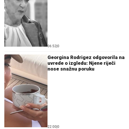
06:52
|
0
Georgina Rodrigez odgovorila na
uvrede o izgledu: Njene riječi
nose snažnu poruku
22:00
|
0