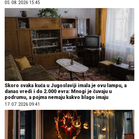
05. 08. 2026 15:45
Skoro svaka kuća u Jugoslaviji imala je ovu lampu, a
danas vredi i do 2.000 evra: Mnogi je čuvaju u
podrumu, a pojma nemaju kakvo blago imaju
17. 07. 2026 09:41