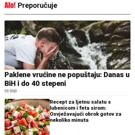
Preporučuje
Paklene vrućine ne popuštaju: Danas u
BiH i do 40 stepeni
05:30
|
0
Recept za ljetnu salatu s
lubenicom i feta sirom:
Osvježavajući obrok gotov za
nekoliko minuta