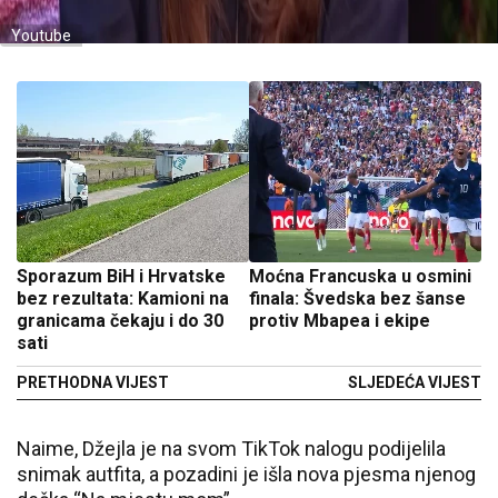
Youtube
Sporazum BiH i Hrvatske
Moćna Francuska u osmini
bez rezultata: Kamioni na
finala: Švedska bez šanse
granicama čekaju i do 30
protiv Mbapea i ekipe
sati
PRETHODNA VIJEST
SLJEDEĆA VIJEST
Naime, Džejla je na svom TikTok nalogu podijelila
snimak autfita, a pozadini je išla nova pjesma njenog