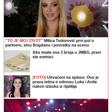
"TO JE MOJ ŽIVOT"
Milica Todorović prvi put o
partneru, sinu Bogdanu i povratku na scenu
Ako imate ova 3 broja u JMBG, pravi
ste sretnici
(FOTO)
Uhvaćeni na splavu: Ovo je
prava istina o odnosu Luke i Anite
nakon izlaska iz rijalitija