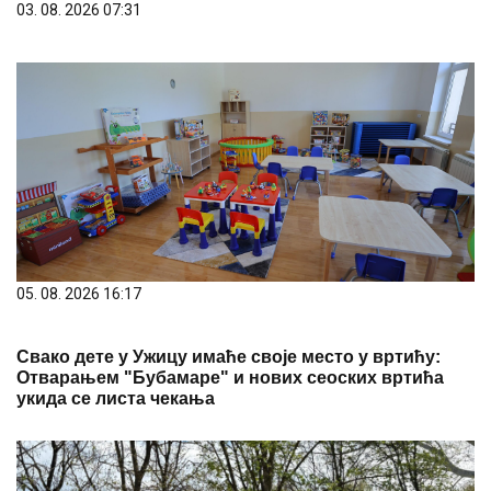
03. 08. 2026 07:31
05. 08. 2026 16:17
Свако дете у Ужицу имаће своје место у вртићу:
Отварањем "Бубамаре" и нових сеоских вртића
укида се листа чекања