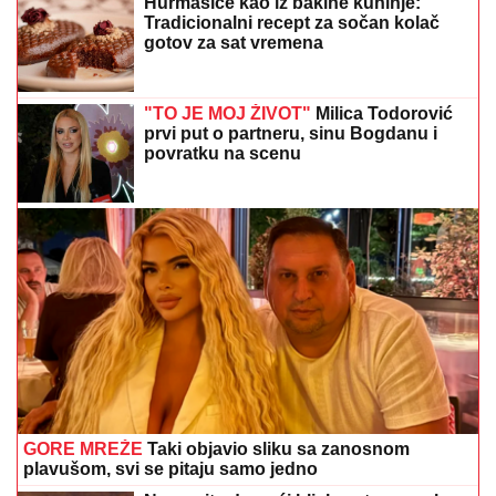
Hurmašice kao iz bakine kuhinje:
Tradicionalni recept za sočan kolač
gotov za sat vremena
"TO JE MOJ ŽIVOT"
Milica Todorović
prvi put o partneru, sinu Bogdanu i
povratku na scenu
GORE MREŽE
Taki objavio sliku sa zanosnom
plavušom, svi se pitaju samo jedno