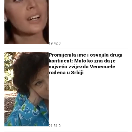
19:42
|
0
Promijenila ime i osvojila drugi
kontinent: Malo ko zna da je
najveća zvijezda Venecuele
rođena u Srbiji
21:31
|
0