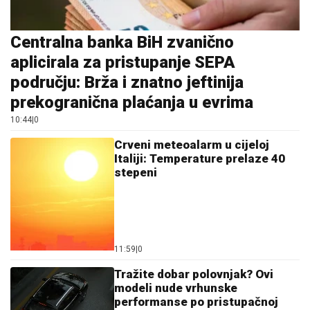
Centralna banka BiH zvanično
aplicirala za pristupanje SEPA
području: Brža i znatno jeftinija
prekogranična plaćanja u evrima
10:44
|
0
Crveni meteoalarm u cijeloj
Italiji: Temperature prelaze 40
stepeni
11:59
|
0
Tražite dobar polovnjak? Ovi
modeli nude vrhunske
performanse po pristupačnoj