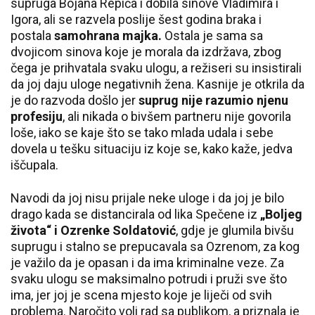
supruga Bojana Repića i dobila sinove Vladimira i
Igora, ali se razvela poslije šest godina braka i
postala
samohrana majka.
Ostala je sama sa
dvojicom sinova koje je morala da izdržava, zbog
čega je prihvatala svaku ulogu, a režiseri su insistirali
da joj daju uloge negativnih žena. Kasnije je otkrila da
je do razvoda došlo jer
suprug nije razumio njenu
profesiju
, ali nikada o bivšem partneru nije govorila
loše, iako se kaje što se tako mlada udala i sebe
dovela u tešku situaciju iz koje se, kako kaže, jedva
iščupala.
Navodi da joj nisu prijale neke uloge i da joj je bilo
drago kada se distancirala od lika Spečene iz
„Boljeg
života“ i Ozrenke Soldatović
, gdje je glumila bivšu
suprugu i stalno se prepucavala sa Ozrenom, za kog
je važilo da je opasan i da ima kriminalne veze. Za
svaku ulogu se maksimalno potrudi i pruži sve što
ima, jer joj je scena mjesto koje je liječi od svih
problema. Naročito voli rad sa publikom, a priznala je