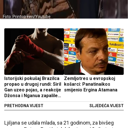
Foto: Printscreen/Youtube
Istorijski pokušaj Brazilca
Zemljotres u evropskoj
propao u drugoj rundi: Siril
košarci: Panatinaikos
Gan uzeo pojas, a reakcije
smijenio Ergina Atamana
Džonsa i Nganua zapalile
mreže
PRETHODNA VIJEST
SLJEDEĆA VIJEST
Ljiljana se udala mlada, sa 21 godinom, za bivšeg