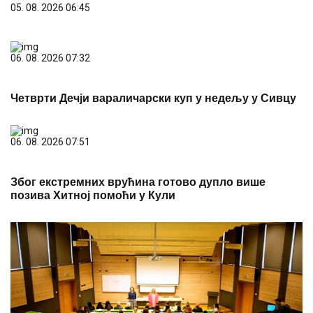
05. 08. 2026 06:45
06. 08. 2026 07:32
Четврти Дечји вараличарски куп у недељу у Сивцу
06. 08. 2026 07:51
Због екстремних врућина готово дупло више
позива Хитној помоћи у Кули