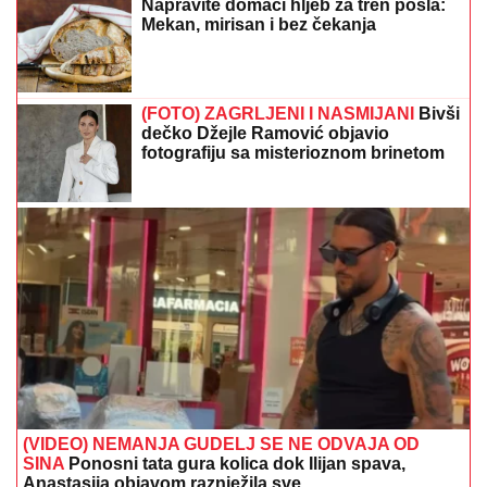
Napravite domaći hljeb za tren posla:
Mekan, mirisan i bez čekanja
(FOTO) ZAGRLJENI I NASMIJANI
Bivši
dečko Džejle Ramović objavio
fotografiju sa misterioznom brinetom
(VIDEO) NEMANJA GUDELJ SE NE ODVAJA OD
SINA
Ponosni tata gura kolica dok Ilijan spava,
Anastasija objavom raznježila sve