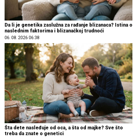
Da li je genetika zaslužna za rađanje blizanaca? Istina o
naslednim faktorima i blizanačkoj trudnoći
06. 08. 2026 06:38
Šta dete nasleđuje od oca, a šta od majke? Sve što
treba da znate o genetici