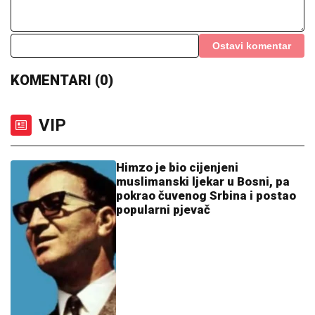
Ostavi komentar
KOMENTARI (0)
VIP
Himzo je bio cijenjeni
muslimanski ljekar u Bosni, pa
pokrao čuvenog Srbina i postao
popularni pjevač