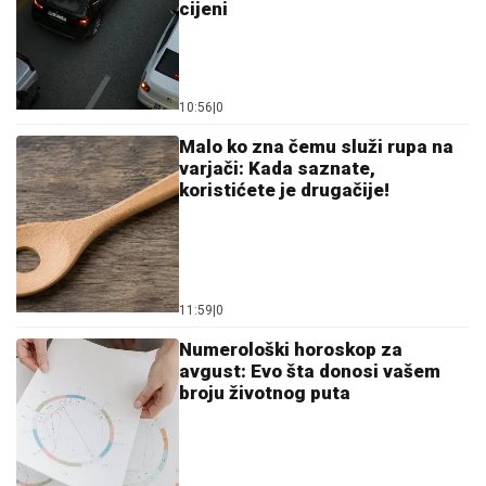
cijeni
10:56
|
0
Malo ko zna čemu služi rupa na
varjači: Kada saznate,
koristićete je drugačije!
11:59
|
0
Numerološki horoskop za
avgust: Evo šta donosi vašem
broju životnog puta