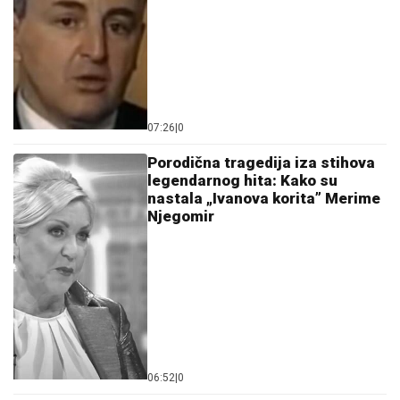
07:26
|
0
Porodična tragedija iza stihova
legendarnog hita: Kako su
nastala „Ivanova korita” Merime
Njegomir
06:52
|
0