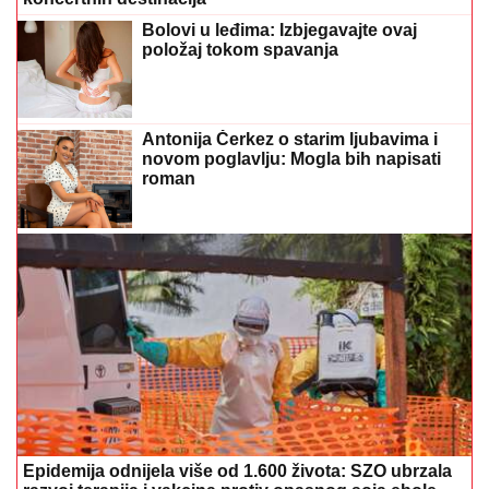
Bolovi u leđima: Izbjegavajte ovaj
položaj tokom spavanja
Antonija Čerkez o starim ljubavima i
novom poglavlju: Mogla bih napisati
roman
Epidemija odnijela više od 1.600 života: SZO ubrzala