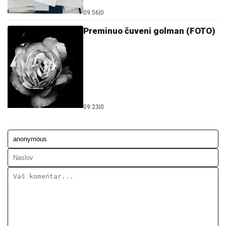
09:56
|
0
Preminuo čuveni golman (FOTO)
09:23
|
0