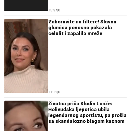
15:37
|
0
Zaboravite na filtere! Slavna
glumica ponosno pokazala
celulit i zapalila mreže
11:12
|
0
Životna priča Klodin Lonže:
Holivudska ljepotica ubila
legendarnog sportistu, pa prošla
sa skandalozno blagom kaznom