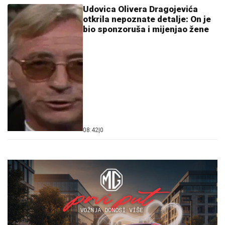
Udovica Olivera Dragojevića
otkrila nepoznate detalje: On je
bio sponzoruša i mijenjao žene
08:42
|
0