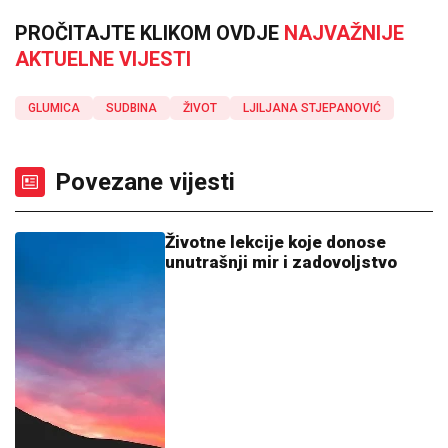
PROČITAJTE KLIKOM OVDJE
NAJVAŽNIJE
AKTUELNE VIJESTI
GLUMICA
SUDBINA
ŽIVOT
LJILJANA STJEPANOVIĆ
Povezane vijesti
Životne lekcije koje donose
unutrašnji mir i zadovoljstvo