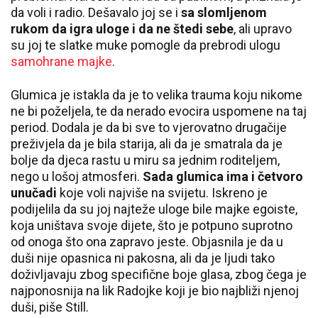
da voli i radio. Dešavalo joj se i
sa slomljenom
rukom da igra uloge i da ne štedi sebe
, ali upravo
su joj te slatke muke pomogle da prebrodi ulogu
samohrane majke
.
Glumica je istakla da je to velika trauma koju nikome
ne bi poželjela, te da nerado evocira uspomene na taj
period. Dodala je da bi sve to vjerovatno drugačije
preživjela da je bila starija, ali da je smatrala da je
bolje da djeca rastu u miru sa jednim roditeljem,
nego u lošoj atmosferi.
Sada glumica ima i četvoro
unučadi
koje voli najviše na svijetu. Iskreno je
podijelila da su joj najteže uloge bile majke egoiste,
koja uništava svoje dijete, što je potpuno suprotno
od onoga što ona zapravo jeste. Objasnila je da u
duši nije opasnica ni pakosna, ali da je ljudi tako
doživljavaju zbog specifične boje glasa, zbog čega je
najponosnija na lik Radojke koji je bio najbliži njenoj
duši, piše Still.