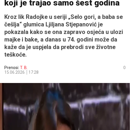
koji je trajao samo šest godina
Kroz lik Radojke u seriji „Selo gori, a baba se
češlja“ glumica Ljiljana Stjepanović je
pokazala kako se ona zapravo osjeća u ulozi
majke i bake, a danas u 74. godini može da
kaže da je uspjela da prebrodi sve životne
teškoće.
Prenosi:
T. B.
0
15.06.2026.
17:28