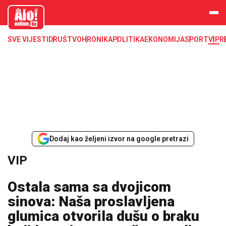
aloonline.b
a
SVE VIJESTI
DRUŠTVO
HRONIKA
POLITIKA
EKONOMIJA
SPORT
VIP
R
Dodaj kao željeni izvor na google pretrazi
VIP
Ostala sama sa dvojicom
sinova: Naša proslavljena
glumica otvorila dušu o braku