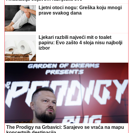
Ljetni otoci nogu: Greška koju mnogi
prave svakog dana
Ljekari razbili najveći mit o toalet
papiru: Evo zašto 4 sloja nisu najbolji
izbor
The Prodigy na Grbavici: Sarajevo se vraća na mapu
koncertnih destinacija