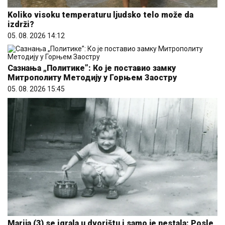
Koliko visoku temperaturu ljudsko telo može da
izdrži?
05. 08. 2026 14:12
Сазнања „Политике”: Ко је поставио замку
Митрополиту Методију у Горњем Заостру
05. 08. 2026 15:45
Marija (3) se igrala u dvorištu i samo je nestala: Posle