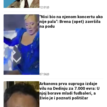
12:01
|
0
"Nisi bio na njenom koncertu ako
nije pala": Brena (opet) završila
na podu
07:56
|
0
Arkanova prva supruga izdaje
vilu na Dedinju za 7.000 evra: U
njoj borave mladi fudbaleri, a
živio je i poznati političar