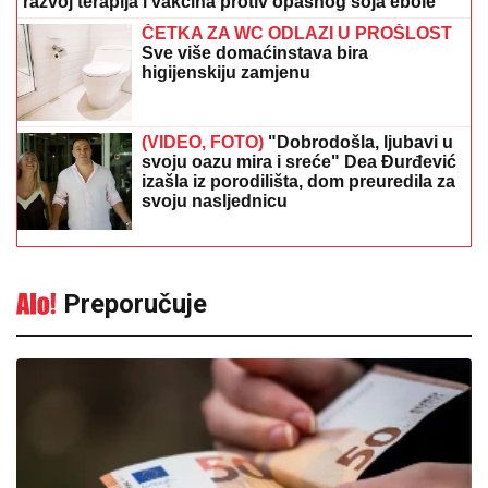
razvoj terapija i vakcina protiv opasnog soja ebole
ČETKA ZA WC ODLAZI U PROŠLOST
Sve više domaćinstava bira
higijenskiju zamjenu
(VIDEO, FOTO)
"Dobrodošla, ljubavi u
svoju oazu mira i sreće" Dea Đurđević
izašla iz porodilišta, dom preuredila za
svoju nasljednicu
Preporučuje