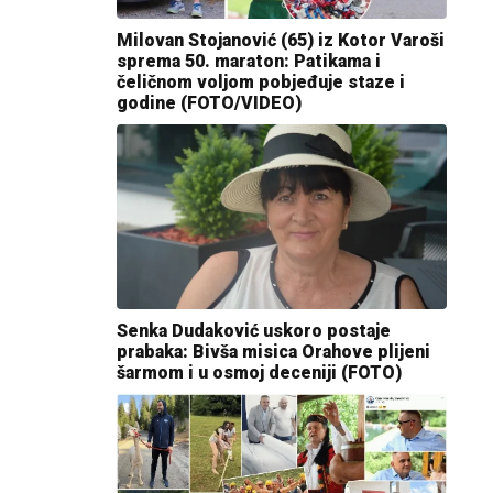
Milovan Stojanović (65) iz Kotor Varoši
sprema 50. maraton: Patikama i
čeličnom voljom pobjeđuje staze i
godine (FOTO/VIDEO)
Senka Dudaković uskoro postaje
prabaka: Bivša misica Orahove plijeni
šarmom i u osmoj deceniji (FOTO)