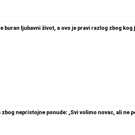
18 °C
Pale
e buran ljubavni život, a ovo je pravi razlog zbog kog 
 zbog nepristojne ponude: „Svi volimo novac, ali ne 