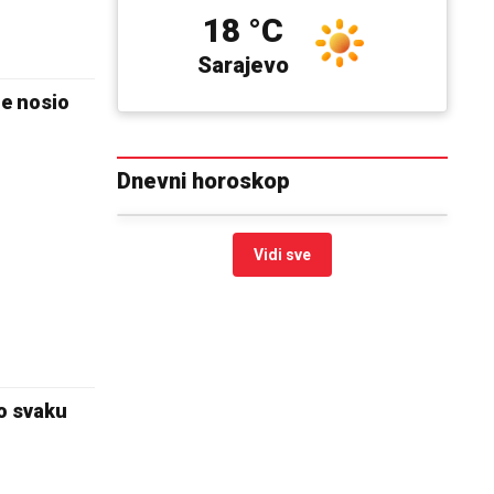
18 °C
Sarajevo
je nosio
Dnevni horoskop
Vidi sve
po svaku