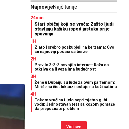
Najnovije
Najčitanije
24min
Stari običaj koji se vraća: Zašto ljudi
stavljaju kašiku ispod jastuka prije
spavanja
1H
Zlato i srebro poskupjeli na berzama: Ovo
su najnoviji podaci sa berze
2H
Pravilo 3-3-3 osvojilo internet: Kažu da
otkriva da li veza ima budućnost
3H
Žene u Dubaiju su lude za ovim parfemom:
Miriše na čist luksuz i ostaje na koži satima
4H
Tokom vrućina tijelo neprimjetno gubi
vodu: Jednostavan test sa kožom pomaže
da prepoznate problem
Vidi sve