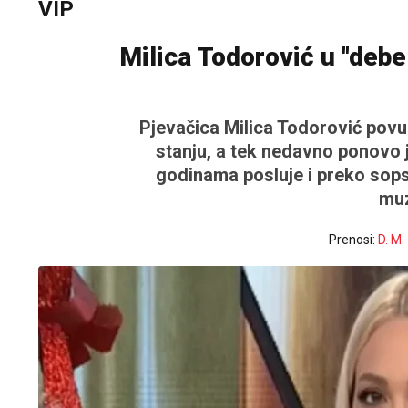
VIP
Milica Todorović u ''deb
Pjevačica Milica Todorović povuk
stanju, a tek nedavno ponovo 
godinama posluje i preko sops
muz
Prenosi:
D. M.