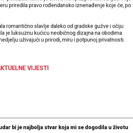
tneru priredila pravo rođendansko iznenađenje koje će, po
ala romantično slavlje daleko od gradske gužve i očiju
mila je luksuznu kućicu neobičnog dizajna na obodima
djelju uživajući u prirodi, miru i potpunoj privatnosti.
KTUELNE VIJESTI
ar bi je najbolja stvar koja mi se dogodila u životu