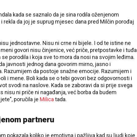
ndala kada se saznalo da je sina rodila oženjenom
 i rekla da joj je suprug mjesec dana pred Milčin porođaj
u jednostavne. Nisu ni crne ni bijele. I od te istine ne
 meni govori nisu činjenice, već priče, pretpostavke i tuđa
oja se porodila i koja sve to mora da nosi na svojim leđima.
a javnosti jednog dana govorim mirno, jasno i
a. Razumijem da postoje snažne emocije. Razumijem i
oli i mene. Boli kada se o tebi govori bez odgovornosti i
život svodi na naslove. Kada se zaboravi da si prije svega
s nisu ni priče ni nagađanja, već borba da budem
ete", poručila je
Milica
tada.
njenom partneru
m pokazala koliko je emotivna i pažljiva kad su ljudi koje