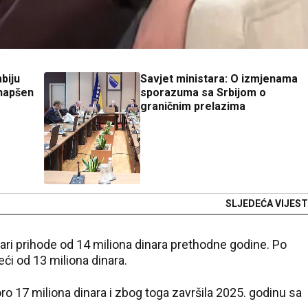
biju
Savjet ministara: O izmjenama
hapšen
sporazuma sa Srbijom o
graničnim prelazima
SLJEDEĆA VIJEST
vari prihode od 14 miliona dinara prethodne godine. Po
eći od 13 miliona dinara.
oro 17 miliona dinara i zbog toga završila 2025. godinu sa