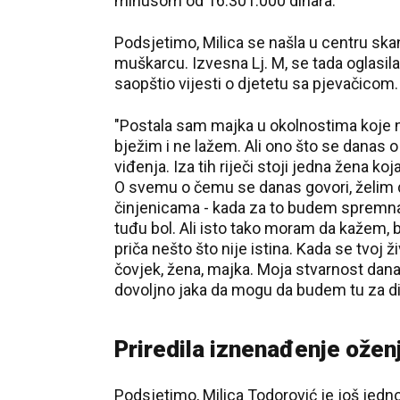
minusom od 16.301.000 dinara.
Podsjetimo, Milica se našla u centru ska
muškarcu. Izvesna Lj. M, se tada oglasila
saopštio vijesti o djetetu sa pjevačicom.
"Postala sam majka u okolnostima koje nis
bježim i ne lažem. Ali ono što se danas o
viđenja. Iza tih riječi stoji jedna žena k
O svemu o čemu se danas govori, želim d
činjenicama - kada za to budem spremn
tuđu bol. Ali isto tako moram da kažem, b
priča nešto što nije istina. Kada se tvoj 
čovjek, žena, majka. Moja stvarnost dana
dovoljno jaka da mogu da budem tu za dij
Priredila iznenađenje ože
Podsjetimo, Milica Todorović je još jedno