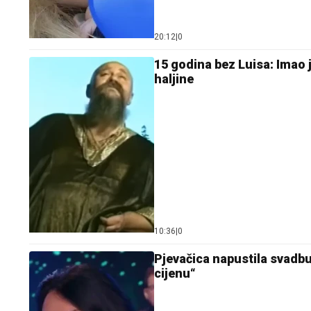
20:12
|
0
15 godina bez Luisa: Imao j
haljine
10:36
|
0
Pjevačica napustila svadbu
cijenu“