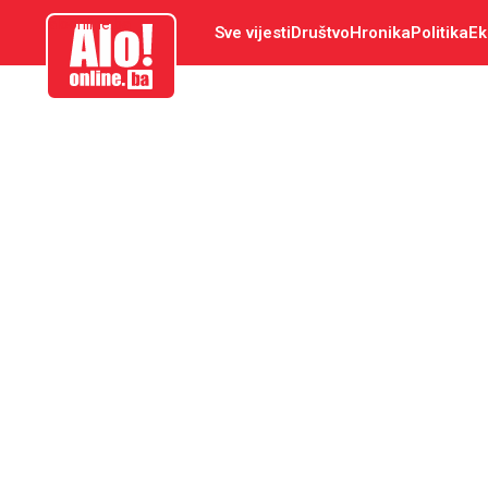
aloonline.ba
Sve vijesti
Društvo
Hronika
Politika
Ek