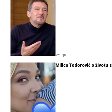
22:30
|
0
Milica Todorović o životu 