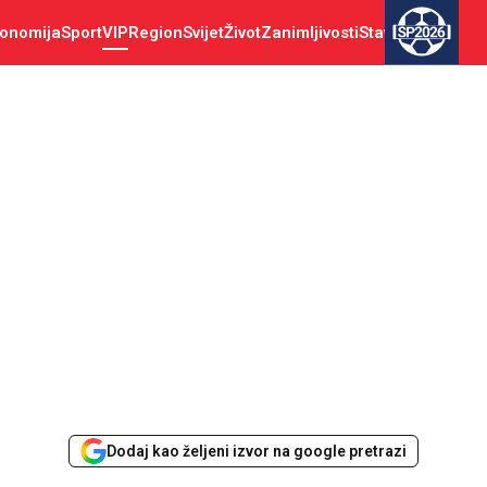
onomija
Sport
VIP
Region
Svijet
Život
Zanimljivosti
Stav
SP2026
Dodaj kao željeni izvor na google pretrazi