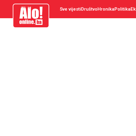
aloonline.ba
Sve vijesti
Društvo
Hronika
Politika
Ek