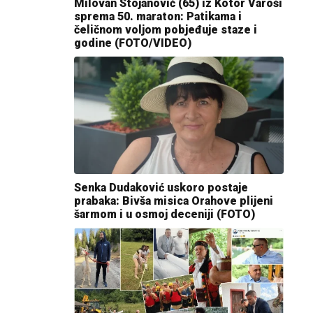
Milovan Stojanović (65) iz Kotor Varoši
sprema 50. maraton: Patikama i
čeličnom voljom pobjeđuje staze i
godine (FOTO/VIDEO)
Senka Dudaković uskoro postaje
prabaka: Bivša misica Orahove plijeni
šarmom i u osmoj deceniji (FOTO)