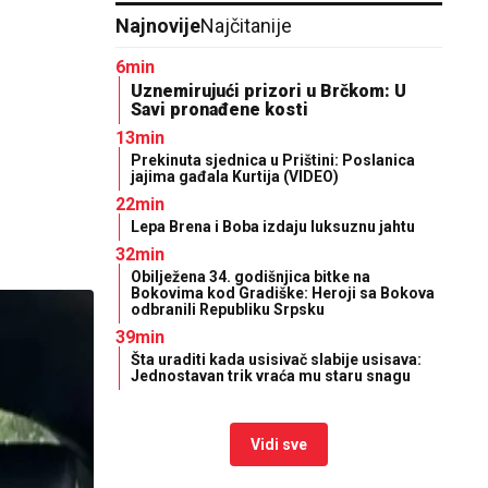
Najnovije
Najčitanije
6min
Uznemirujući prizori u Brčkom: U
Savi pronađene kosti
13min
Prekinuta sjednica u Prištini: Poslanica
jajima gađala Kurtija (VIDEO)
22min
Lepa Brena i Boba izdaju luksuznu jahtu
32min
Obilježena 34. godišnjica bitke na
Bokovima kod Gradiške: Heroji sa Bokova
odbranili Republiku Srpsku
39min
Šta uraditi kada usisivač slabije usisava:
Jednostavan trik vraća mu staru snagu
Vidi sve