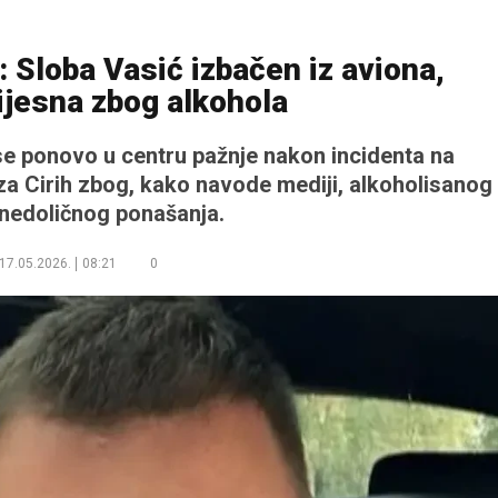
Sloba Vasić izbačen iz aviona,
ijesna zbog alkohola
e ponovo u centru pažnje nakon incidenta na
za Cirih zbog, kako navode mediji, alkoholisanog
 nedoličnog ponašanja.
17.05.2026.
08:21
0