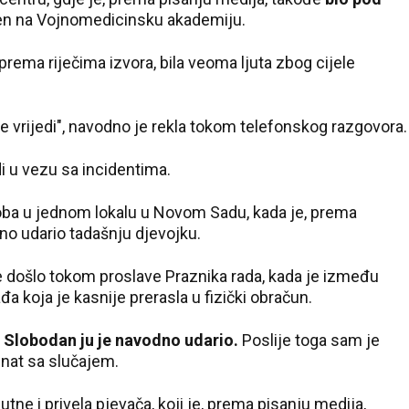
ćen na Vojnomedicinsku akademiju.
 prema riječima izvora, bila veoma ljuta zbog cijele
ne vrijedi", navodno je rekla tokom telefonskog razgovora.
i u vezu sa incidentima.
oba u jednom lokalu u Novom Sadu, kada je, prema
o udario tadašnju djevojku.
 došlo tokom proslave Praznika rada, kada je između
đa koja je kasnije prerasla u fizički obračun.
Slobodan ju je navodno udario.
Poslije toga sam je
oznat sa slučajem.
utne i privela pjevača, koji je, prema pisanju medija,