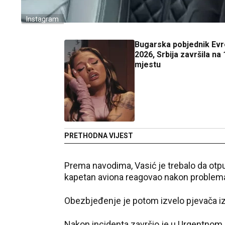
Instagram
Bugarska pobjednik Evr
2026, Srbija završila na 
mjestu
PRETHODNA VIJEST
Prema navodima, Vasić je trebalo da otpu
kapetan aviona reagovao nakon problem
Obezbjeđenje je potom izvelo pjevača iz 
Nakon incidenta završio je u Urgentnom 