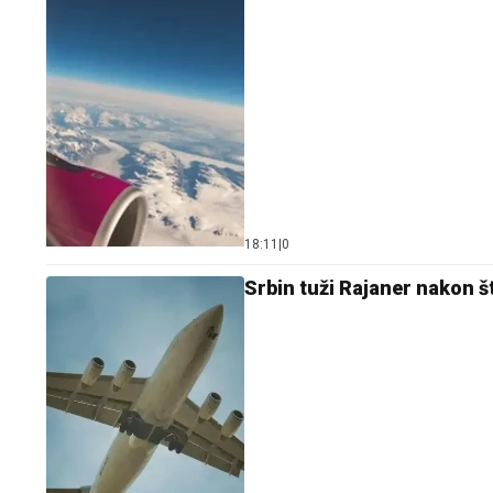
18:11
|
0
Srbin tuži Rajaner nakon š