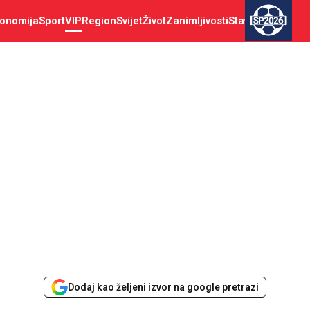
onomija
Sport
VIP
Region
Svijet
Život
Zanimljivosti
Stav
SP2026
Dodaj kao željeni izvor na google pretrazi