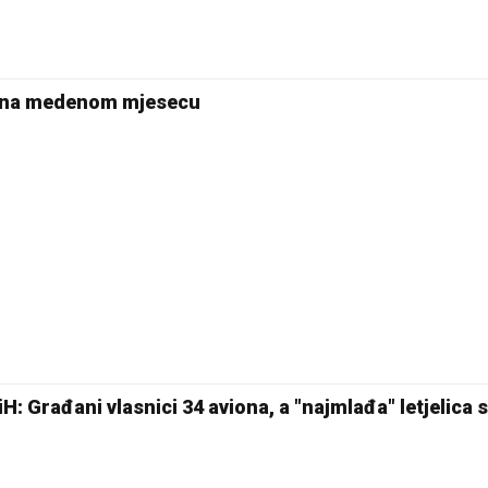
Pale
r na medenom mjesecu
iH: Građani vlasnici 34 aviona, a "najmlađa" letjelica s