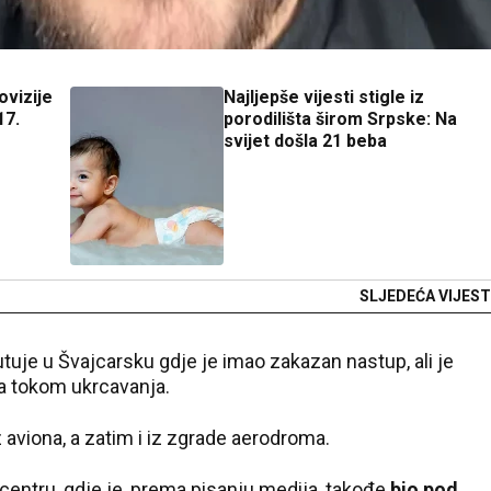
ovizije
Najljepše vijesti stigle iz
17.
porodilišta širom Srpske: Na
svijet došla 21 beba
SLJEDEĆA VIJEST
tuje u Švajcarsku gdje je imao zakazan nastup, ali je
a tokom ukrcavanja.
aviona, a zatim i iz zgrade aerodroma.
centru, gdje je, prema pisanju medija, takođe
bio pod