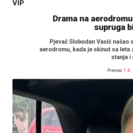
VIP
Drama na aerodromu: 
supruga b
Pjevač Slobodan Vasić našao s
aerodromu, kada je skinut sa leta 
stanja i
Prenosi:
T. B.