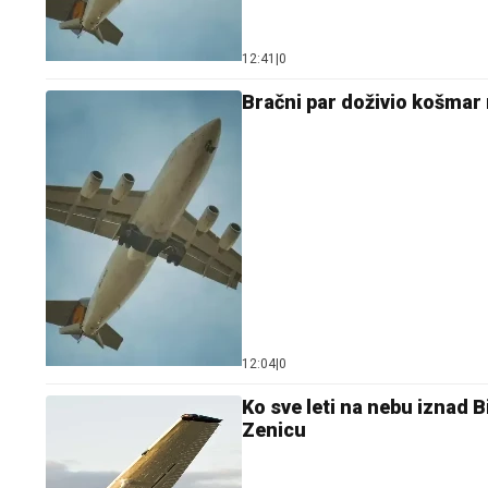
12:41
|
0
Bračni par doživio košma
12:04
|
0
Ko sve leti na nebu iznad B
Zenicu