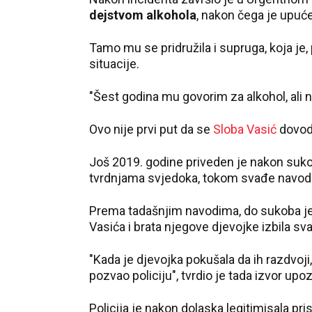
dejstvom alkohola
, nakon čega je upu
Tamo mu se pridružila i supruga, koja je,
situacije.
"Šest godina mu govorim za alkohol, ali 
Ovo nije prvi put da se
Sloba Vasić
dovod
Još 2019. godine priveden je nakon suk
tvrdnjama svjedoka, tokom svađe navodn
Prema tadašnjim navodima, do sukoba je
Vasića i brata njegove djevojke izbila sva
"Kada je djevojka pokušala da ih razdvoji,
pozvao policiju", tvrdio je tada izvor up
Policija je nakon dolaska legitimisala pris